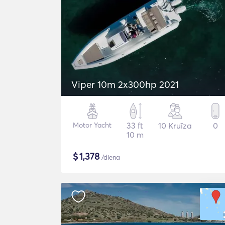
Viper 10m 2x300hp 2021
Motor Yacht
33 ft
10 Kruīza
0
10 m
$
1,378
/diena