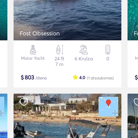
Fost Obsession
F
Motor Yacht
24 ft
6 Kruīza
0
M
7 m
$
803
4.0
/diena
(1
atsauksmes
)