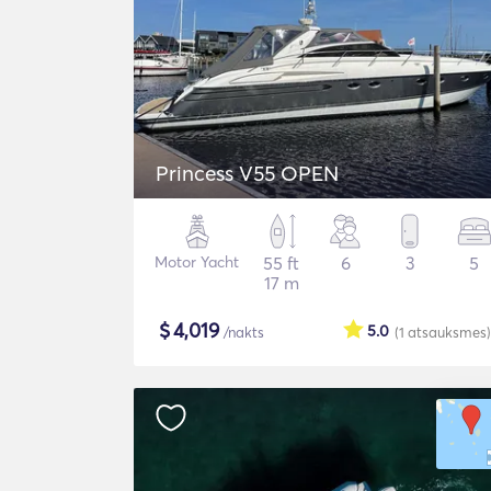
Princess V55 OPEN
Motor Yacht
55 ft
6
3
5
17 m
$
4,019
5.0
/nakts
(1
atsauksmes
)