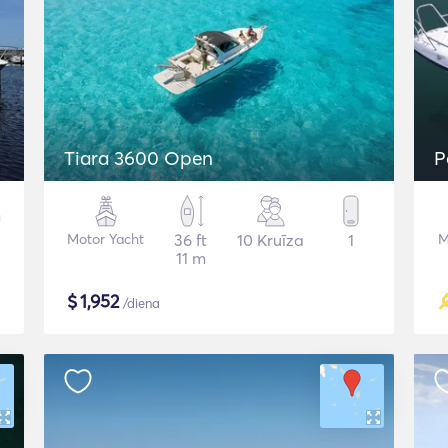
Tiara 3600 Open
P
Motor Yacht
36 ft
10 Kruīza
1
M
11 m
$
1,952
/diena