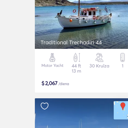
Traditional Trechadiri 44
Motor Yacht
44 ft
30 Kruīza
1
13 m
$
2,067
/diena