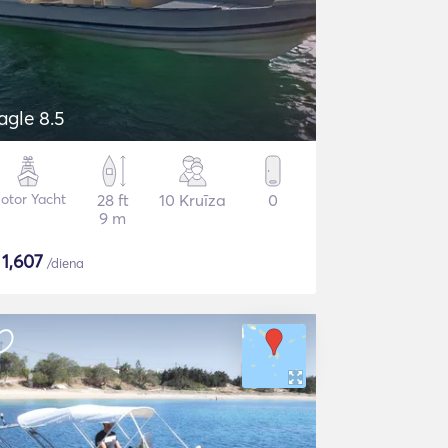
agle 8.5
otor Yacht
28 ft
10 Kruīza
0
9 m
$
1,607
/diena