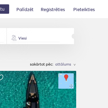
stu
Palīdzēt
Reģistrēties
Pieteikties
Viesi
sakārtot pēc:
>