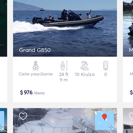
Grand G850
M
Cietie piepūšamie
28 ft
10 Kruīza
0
M
9 m
$
976
/diena