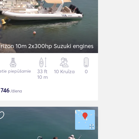
rizon 10m 2x300hp Suzuki engines
etie piepūšamie
33 ft
10 Kruīza
0
10 m
$
746
/diena