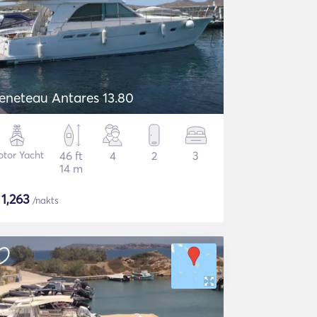
eneteau Antares 13.80
tor Yacht
46 ft
4
2
3
14 m
$
1,263
/nakts