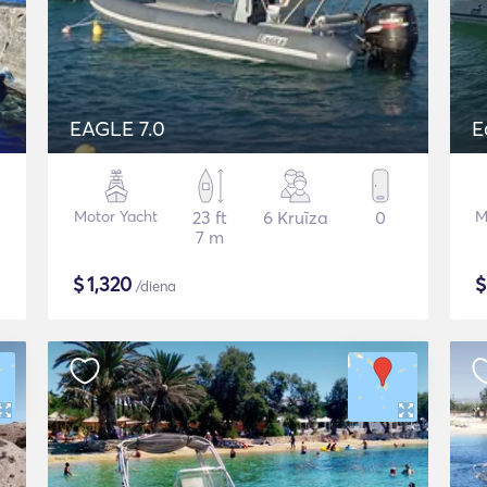
EAGLE 7.0
E
Motor Yacht
23 ft
6 Kruīza
0
M
7 m
$
1,320
/diena