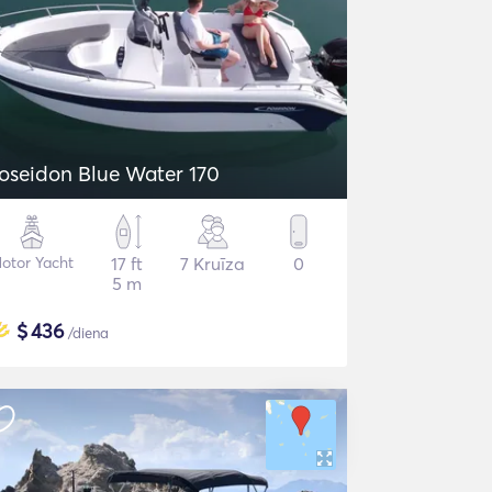
oseidon Blue Water 170
otor Yacht
17 ft
7 Kruīza
0
5 m
$
436
/diena