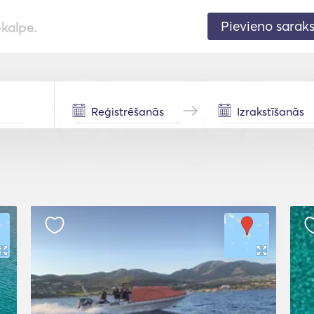
Pievieno sarak
pkalpe.