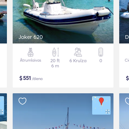
Joker 620
D
Ātrumlaivas
20 ft
6 Kruīza
0
Ci
6 m
$
551
/diena