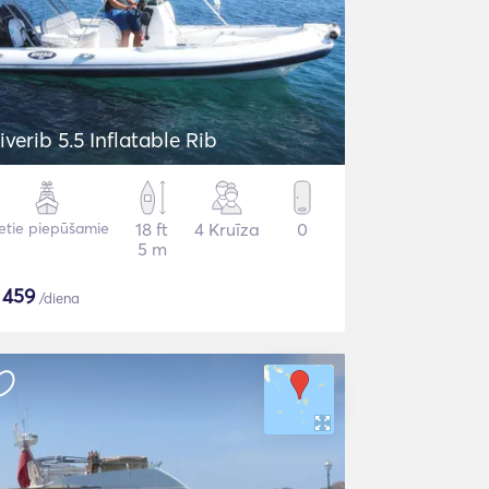
iverib 5.5 Inflatable Rib
etie piepūšamie
18 ft
4 Kruīza
0
5 m
$
459
/diena