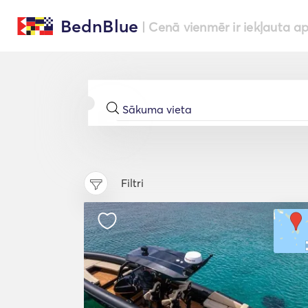
BednBlue
| Cenā vienmēr ir iekļauta a
Filtri