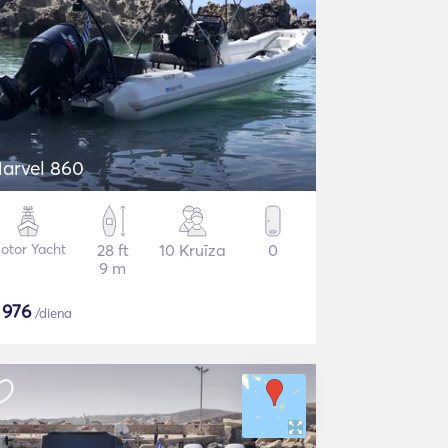
arvel 860
otor Yacht
28 ft
10 Kruīza
0
9 m
$
976
/diena