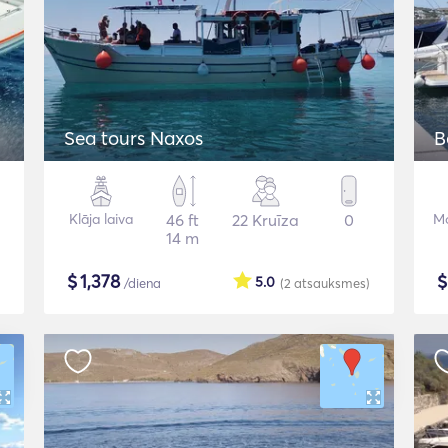
Sea tours Naxos
B
Klāja laiva
46 ft
22 Kruīza
0
Mo
14 m
$
1,378
5.0
/diena
(2
atsauksmes
)