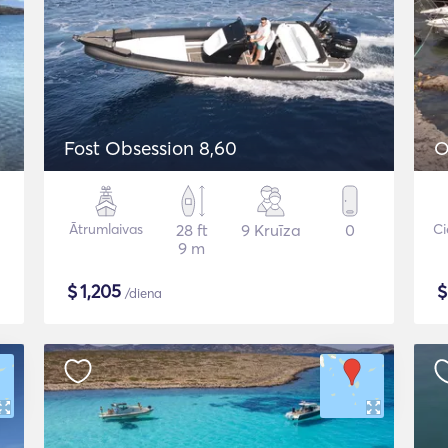
Fost Obsession 8,60
O
Ātrumlaivas
28 ft
9 Kruīza
0
Ci
9 m
$
1,205
/diena