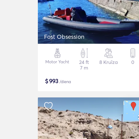
Fost Obsession
Motor Yacht
24 ft
8 Kruīza
0
7 m
$
993
/diena