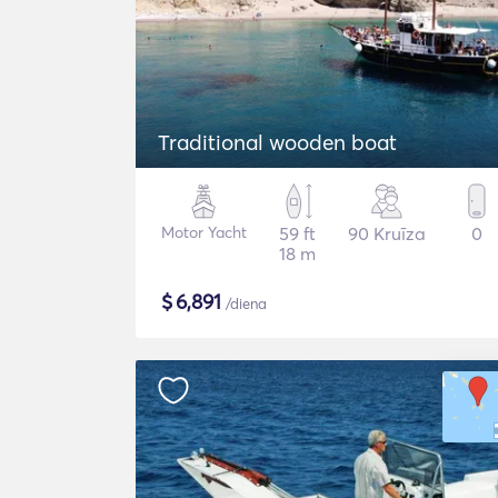
Traditional wooden boat
Motor Yacht
59 ft
90 Kruīza
0
18 m
$
6,891
/diena