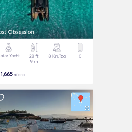
ost Obsession
otor Yacht
28 ft
8 Kruīza
0
9 m
$
1,665
/diena