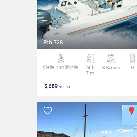
Rib 728
Cietie piepūšamie
24 ft
8 Kruīza
0
7 m
$
689
/diena