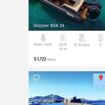
Skipper BSK 34
Motor Yacht
34 ft
10 Kruīza
0
10 m
$
1,722
/diena