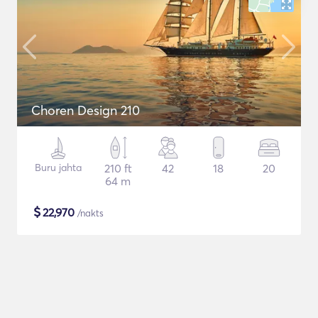
Choren Design 210
Buru jahta
210 ft
42
18
20
64 m
$
22,970
/nakts