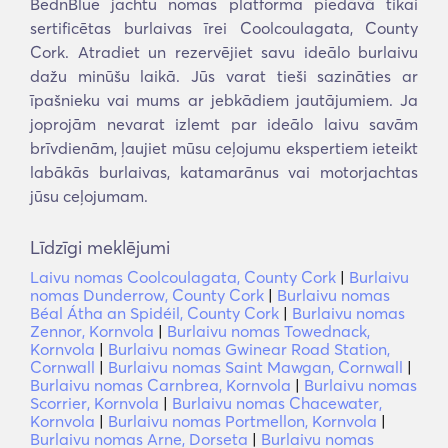
BednBlue jachtu nomas platforma piedāvā tikai
sertificētas burlaivas īrei Coolcoulagata, County
Cork. Atradiet un rezervējiet savu ideālo burlaivu
dažu minūšu laikā. Jūs varat tieši sazināties ar
īpašnieku vai mums ar jebkādiem jautājumiem. Ja
joprojām nevarat izlemt par ideālo laivu savām
brīvdienām, ļaujiet mūsu ceļojumu ekspertiem ieteikt
labākās burlaivas, katamarānus vai motorjachtas
jūsu ceļojumam.
Līdzīgi meklējumi
Laivu nomas Coolcoulagata, County Cork
|
Burlaivu
nomas Dunderrow, County Cork
|
Burlaivu nomas
Béal Átha an Spidéil, County Cork
|
Burlaivu nomas
Zennor, Kornvola
|
Burlaivu nomas Towednack,
Kornvola
|
Burlaivu nomas Gwinear Road Station,
Cornwall
|
Burlaivu nomas Saint Mawgan, Cornwall
|
Burlaivu nomas Carnbrea, Kornvola
|
Burlaivu nomas
Scorrier, Kornvola
|
Burlaivu nomas Chacewater,
Kornvola
|
Burlaivu nomas Portmellon, Kornvola
|
Burlaivu nomas Arne, Dorseta
|
Burlaivu nomas