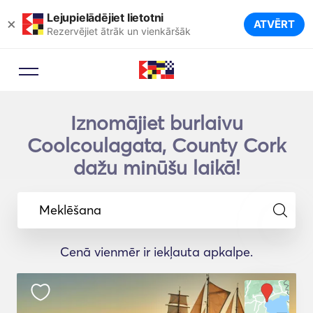
Lejupielādējiet lietotni
×
ATVĒRT
Rezervējiet ātrāk un vienkāršāk
Iznomājiet burlaivu
Coolcoulagata, County Cork
dažu minūšu laikā!
Meklēšana
Cenā vienmēr ir iekļauta apkalpe.