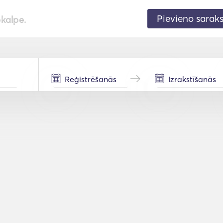
Pievieno sarak
pkalpe.