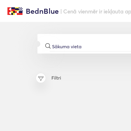
BednBlue
| Cenā vienmēr ir iekļauta a
Filtri