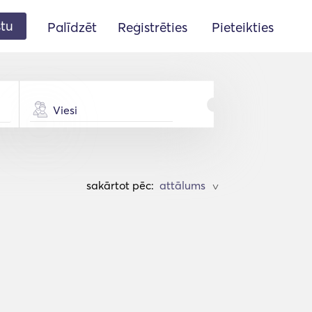
stu
Palīdzēt
Reģistrēties
Pieteikties
Viesi
sakārtot pēc:
>