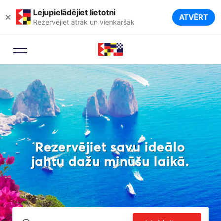
Lejupielādējiet lietotni
×
ATVĒRT
Rezervējiet ātrāk un vienkāršāk
Rezervējiet savu ideālo
jahtu dažu minūšu laikā.