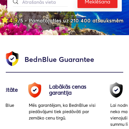
Meklēšana
4.9
/5 • Pamatojoties uz 210 400 atsauksmēm
BednBlue Guarantee
Labākās cenas
cizitāte
garantija
ednBlue
Mēs garantējam, ka BednBlue visi
Lai nodro
e ir
piedāvājumi tiek piedāvāti par
neko mazā
zemāko cenu tirgū.
vienojuši
summu līd