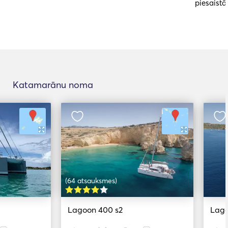
piesaist
Katamarānu noma
(64 atsauksmes)
Lagoon 400 s2
Lago