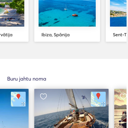
vātija
Ibiza, Spānija
Sent-Tr
Buru jahtu noma