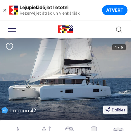
Lejupielādējiet lietotni
×
ATVĒRT
Rezervējiet ātrāk un vienkāršāk
1 / 6
Lagoon 42
Dalīties