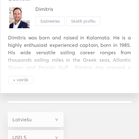
Dimitris
Sazinieties
Skatīt profilu
Dimitris was born and raised in Kalamata. He is a 
highly enthusiast experienced captain, born in 1985. 
His wide versatile sailing career ranges from 
thousands sailing miles in the Greek seas, Atlantic 
Ocean and Persian Gulf.  Dimitris has enjoyed a 
versatile sailing career starting in “Optimist” junior 
+ vairāk
dinghy class in Kalamata. Athlete of Yacht club of 
Greece and national team of Greece for double 
handed 470 Olympic dinghy class has provided 
Dimitris with great interpersonal skills such as 
creativity, structured thinking, good sense of humor, 
confidence, kindness, punctuality and on top of 
everything, "safety first" alertness. 

His participation in various significant sailing 