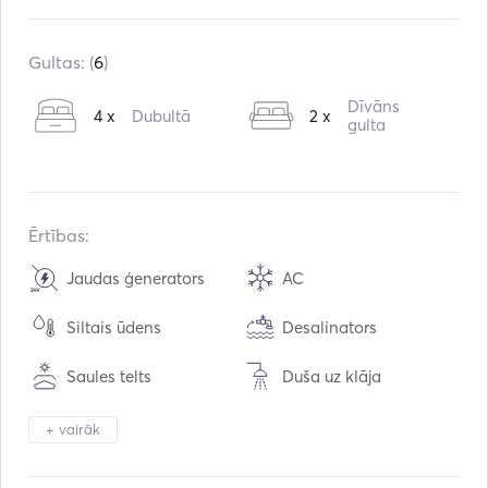
Iebūvēts:
01 / 2020
Dzinēji:
2 x 57hp
Gultas: (
6
)
Degvielas veids:
Dīzeļdegviela
Dīvāns
4 x
Dubultā
2 x
Ūdens ietilpība:
600
L
gulta
Degvielas tilpums:
600
L
Maksimālais ātrums:
8
mezgli
Ērtības:
Jaudas ģenerators
AC
Siltais ūdens
Desalinators
Saules telts
Duša uz klāja
Skaļruņi uz klāja
Kabīnes galds
+ vairāk
Tenderis / Laivu kuteris
Binoklis