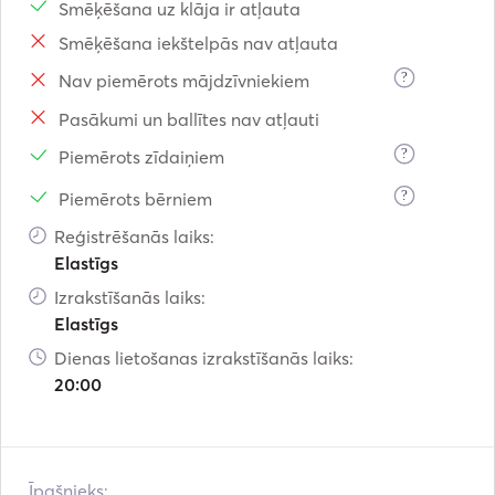
Smēķēšana uz klāja ir atļauta
Smēķēšana iekštelpās nav atļauta
?
Nav piemērots mājdzīvniekiem
Pasākumi un ballītes nav atļauti
?
Piemērots zīdaiņiem
?
Piemērots bērniem
Reģistrēšanās laiks:
Elastīgs
Izrakstīšanās laiks:
Elastīgs
Dienas lietošanas izrakstīšanās laiks:
20:00
Īpašnieks: