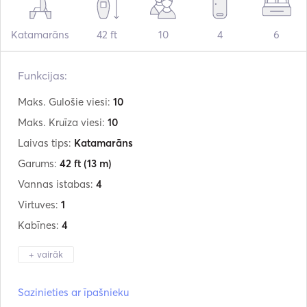
Katamarāns
42 ft
10
4
6
Funkcijas:
Maks. Gulošie viesi:
10
Maks. Kruīza viesi:
10
Laivas tips:
Katamarāns
Garums:
42 ft
(13 m)
Vannas istabas:
4
Virtuves:
1
Kabīnes:
4
+ vairāk
Ražotājs:
Lagoon
Sazinieties ar īpašnieku
Modelis:
42