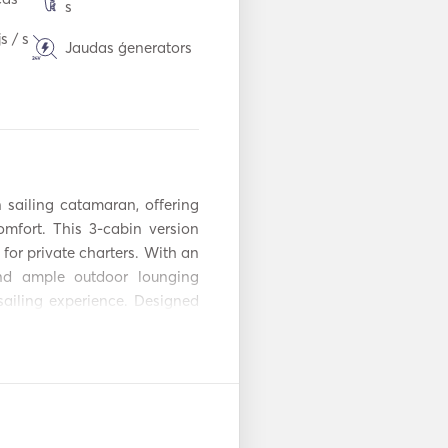
s
s / s
Jaudas ģenerators
Desalinators
Skaļruņi uz klāja
u kut
Binoklis
sailing catamaran, offering 
mfort. This 3-cabin version 
Ledusskapis
 for private charters. With an 
Galda piederumi /
nd ample outdoor lounging 
Glāzes / Trauki
sailing experience. Designed 
ss 12 is perfect for island-
Jaudas invertors
ining sporty sailing with 
Elektriskais enkurs
s sailors. 
stol
Ceļveži un kartes