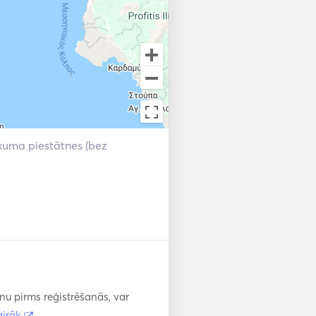
kuma piestātnes (bez
enu pirms reģistrēšanās, var
airāk