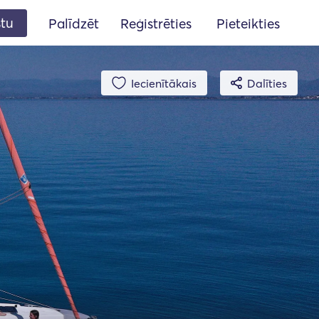
stu
Palīdzēt
Reģistrēties
Pieteikties
Iecienītākais
Dalīties