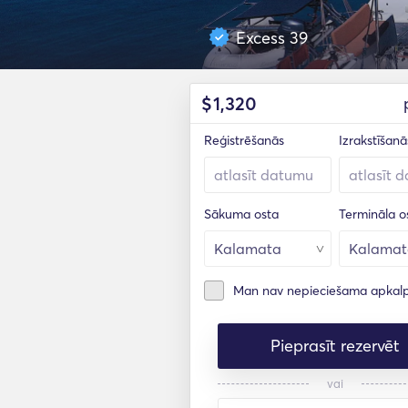
Excess 39
$
1,320
Reģistrēšanās
Izrakstīšanā
Sākuma osta
Termināla o
Man nav nepieciešama apkal
Pieprasīt rezervēt
vai