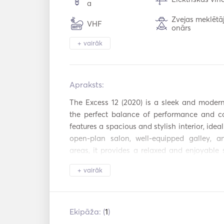
a
Zvejas meklētāj
VHF
onārs
+ vairāk
AC
Siltais ūdens
Saules telts
Duša uz klāja
Apraksts:   
Tenderis / Laiv
Kabīnes galds
eris
The Excess 12 (2020) is a sleek and modern 
the perfect balance of performance and co
Lukturu gaisma
Saldētava
features a spacious and stylish interior, ideal
open-plan salon, well-equipped galley, a
Mikroviļņu krāsns
Cepeškrāsns
areas, it provides a relaxed and enjoyable 
for smooth handling and stability, the Exce
Karstās plātnes
Saules paneļi
+ vairāk
hopping adventures in Peloponnese, comb
AIS / NAVTEX
Autopilots
premium onboard comfort. 

Suitable for family holidays or group of friend
Signālraķešu pi
Spārni
Ekipāža: (
1
)
e