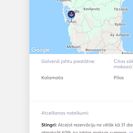
Galvenā jahtu piestātne:
Citas sā
maksas):
Kalamata
Pilos
Atcelšanas noteikumi:
Stingri:
Atceļot rezervāciju ne vēlāk kā 31 di
atmaksāt 60% no jahtas maksas summas.
v