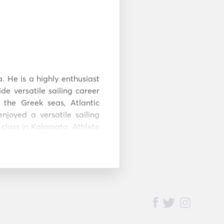
 He is a highly enthusiast 
de versatile sailing career 
 the Greek seas, Atlantic 
joyed a versatile sailing 
 class in Kalamata. Athlete 
eam of Greece for double 
vided Dimitris with great 
uctured thinking, good sense 
y and on top of everything, 
nt sailing championships 
r 2019 European Sailing 
m with the right standards 