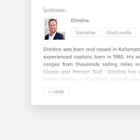
Īpašnieks:
Dimitris
Sazinieties
Skatīt profilu
Dimitris was born and raised in Kalamata.
experienced captain, born in 1985. His wi
ranges from thousands sailing miles in
Ocean and Persian Gulf.  Dimitris has en
career starting in “Optimist” junior dinghy
of Yacht club of Greece and national t
+ vairāk
handed 470 Olympic dinghy class has pro
interpersonal skills such as creativity, str
of humor, confidence, kindness, punctualit
"safety first" alertness. 

His participation in various significa
worldwide with the landmark of winne
Championship in Helsinki, has equipped hi