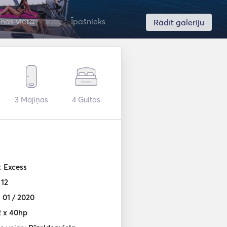
nās vieta
Īpašnieks
Rādīt galeriju
3
Mājiņas
4
Gultas
:
Excess
:
12
:
01 / 2020
2 x 40hp