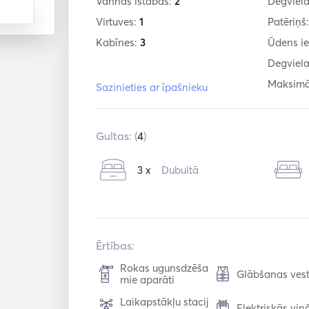
Vannas istabas:
2
Degviela
Virtuves:
1
Patēriņš
Kabīnes:
3
Ūdens ie
Degviela
Maksimā
Sazinieties ar īpašnieku
Gultas: (
4
)
3 x
Dubultā
Ērtības:
Rokas ugunsdzēša
Glābšanas ves
mie aparāti
Laikapstākļu stacij
Elektriskās vin