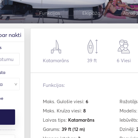
Funkcijas
Ekipāža
Atraša
par nakti
s
Katamarāns
39 ft
6
Viesi
sta
Funkcijas:
pe
Maks. Gulošie viesi:
6
Ražotājs
Maks. Kruīza viesi:
8
Modelis
Laivas tips:
Katamarāns
Iebūvēts
Garums:
39 ft
(12 m)
Dzinēji: