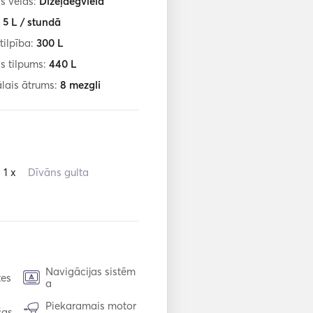
s veids:
Dīzeļdegviela
:
5
L / stundā
tilpība:
300
L
s tilpums:
440
L
lais ātrums:
8
mezgli
1 x
Dīvāns gulta
Navigācijas sistēm
tes
a
Piekaramais motor
čas