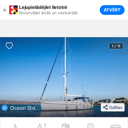
Lejupielādējiet lietotni
×
ATVĒRT
Rezervējiet ātrāk un vienkāršāk
1 / 11
Ocean Star 51
Dalīties