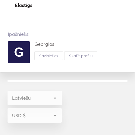
Elastīgs
Īpašnieks:
Georgios
Sazinieties
Skatīt profilu