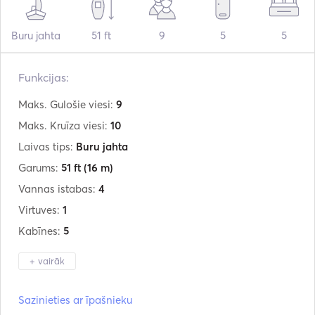
Buru jahta
51 ft
9
5
5
Funkcijas:
Maks. Gulošie viesi:
9
Maks. Kruīza viesi:
10
Laivas tips:
Buru jahta
Garums:
51 ft
(16 m)
Vannas istabas:
4
Virtuves:
1
Kabīnes:
5
+ vairāk
Ražotājs:
Ocean Star
Sazinieties ar īpašnieku
Modelis:
51.2