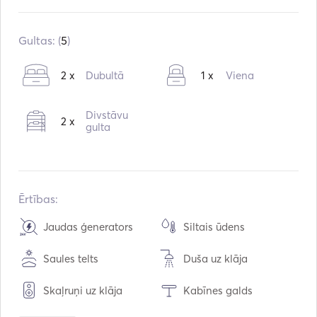
Iebūvēts:
11 / 2002
Pārbūve:
05 / 2025
Gultas: (
5
)
Dzinēji:
1 x 110hp
2 x
Dubultā
1 x
Viena
Degvielas veids:
Dīzeļdegviela
Patēriņš:
7
L / stundā
Divstāvu
2 x
Ūdens ietilpība:
600
L
gulta
Degvielas tilpums:
400
L
Maksimālais ātrums:
8
mezgli
Ērtības:
Jaudas ģenerators
Siltais ūdens
Saules telts
Duša uz klāja
Skaļruņi uz klāja
Kabīnes galds