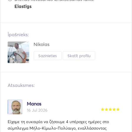
Elastīgs
Īpašnieks:
Nikolas
Sazinieties
Skatīt profilu
Atsauksmes:
Manos
16 Jul 2026
Είχαμε τη ευκαιρία να ζήσουμε 4 υπέροχες ημέρες στο
σύμπλεγμα Μήλο-Κίμωλο-Πολύαιγο, εναλλάσσοντας