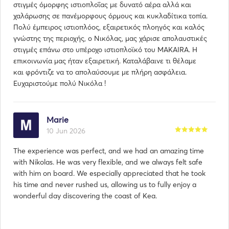
στιγμές όμορφης ιστιοπλοΐας με δυνατό αέρα αλλά και
χαλάρωσης σε πανέμορφους όρμους και κυκλαδίτικα τοπία.
Πολύ έμπειρος ιστιοπλόος, εξαιρετικός πλοηγός και καλός
γνώστης της περιοχής, ο Νικόλας, μας χάρισε απολαυστικές
στιγμές επάνω στο υπέροχο ιστιοπλοϊκό του MAKAIRA. Η
επικοινωνία μας ήταν εξαιρετική. Καταλάβαινε τι θέλαμε
και φρόντιζε να το απολαύσουμε με πλήρη ασφάλεια.
Ευχαριστούμε πολύ Νικόλα !
Marie
10 Jun 2026
The experience was perfect, and we had an amazing time
with Nikolas. He was very flexible, and we always felt safe
with him on board. We especially appreciated that he took
his time and never rushed us, allowing us to fully enjoy a
wonderful day discovering the coast of Kea.