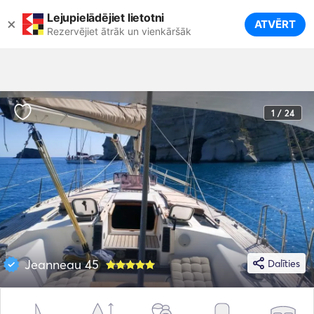
Lejupielādējiet lietotni
×
ATVĒRT
Rezervējiet ātrāk un vienkāršāk
1 / 24
Jeanneau 45
Dalīties