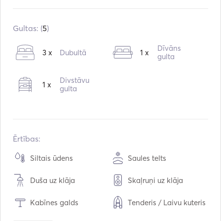
Iebūvēts:
01 / 1984
Pārbūve:
06 / 2024
Gultas: (
5
)
Dzinēji:
1 x 57hp
Dīvāns
3 x
Dubultā
1 x
Degvielas veids:
Dīzeļdegviela
gulta
Patēriņš:
4
L / stundā
Divstāvu
1 x
Ūdens ietilpība:
1000
L
gulta
Degvielas tilpums:
500
L
Maksimālais ātrums:
8
mezgli
Ērtības:
Siltais ūdens
Saules telts
Duša uz klāja
Skaļruņi uz klāja
Kabīnes galds
Tenderis / Laivu kuteris