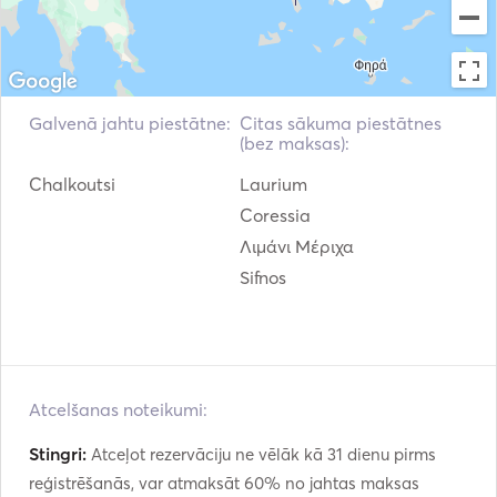
Galvenā jahtu piestātne:
Citas sākuma piestātnes
(bez maksas):
Chalkoutsi
Laurium
Coressia
Λιμάνι Μέριχα
Sifnos
Atcelšanas noteikumi:
Stingri:
Atceļot rezervāciju ne vēlāk kā 31 dienu pirms
reģistrēšanās, var atmaksāt 60% no jahtas maksas