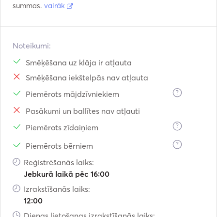
summas.
vairāk
Noteikumi:
Smēķēšana uz klāja ir atļauta
Smēķēšana iekštelpās nav atļauta
?
Piemērots mājdzīvniekiem
Pasākumi un ballītes nav atļauti
?
Piemērots zīdaiņiem
?
Piemērots bērniem
Reģistrēšanās laiks:
Jebkurā laikā pēc 16:00
Izrakstīšanās laiks:
12:00
Dienas lietošanas izrakstīšanās laiks: