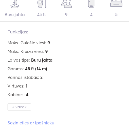
Buru jahta
45 ft
9
4
5
Funkcijas:
Maks. Gulošie viesi:
9
Maks. Kruīza viesi:
9
Laivas tips:
Buru jahta
Garums:
45 ft
(14 m)
Vannas istabas:
2
Virtuves:
1
Kabīnes:
4
+ vairāk
Ražotājs:
Jeanneau
Sazinieties ar īpašnieku
Modelis:
Sunkiss 45