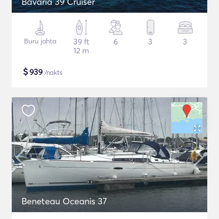
Bavaria 39 Cruiser
Buru jahta
39 ft
6
3
3
12 m
$
939
/nakts
Beneteau Oceanis 37