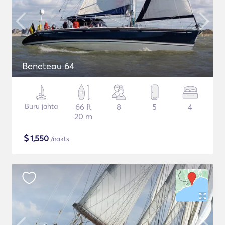
Beneteau 64
Buru jahta
66 ft
8
5
4
20 m
$
1,550
/nakts