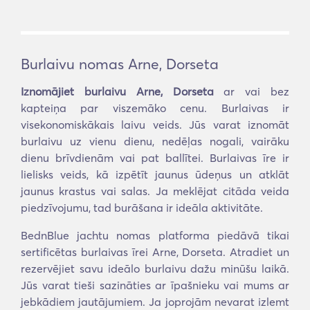
Burlaivu nomas Arne, Dorseta
Iznomājiet burlaivu Arne, Dorseta
ar vai bez
kapteiņa par viszemāko cenu. Burlaivas ir
visekonomiskākais laivu veids. Jūs varat iznomāt
burlaivu uz vienu dienu, nedēļas nogali, vairāku
dienu brīvdienām vai pat ballītei. Burlaivas īre ir
lielisks veids, kā izpētīt jaunus ūdeņus un atklāt
jaunus krastus vai salas. Ja meklējat citāda veida
piedzīvojumu, tad burāšana ir ideāla aktivitāte.
BednBlue jachtu nomas platforma piedāvā tikai
sertificētas burlaivas īrei Arne, Dorseta. Atradiet un
rezervējiet savu ideālo burlaivu dažu minūšu laikā.
Jūs varat tieši sazināties ar īpašnieku vai mums ar
jebkādiem jautājumiem. Ja joprojām nevarat izlemt