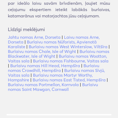
par ideālo laivu savām brīvdienām, ļaujiet mūsu
ceļojumu ekspertiem ieteikt labākās burlaivas,
katamarānus vai motorjachtas jūsu ceļojumam.
Līdzīgi meklējumi
Jahtu nomas Arne, Dorseta
|
Laivu nomas Arne,
Dorseta
|
Burlaivu nomas Ņūforists, Apvienotā
Karaliste
|
Burlaivu nomas West Winterslow, Viltšīra
|
Burlaivu nomas Chale, Isle of Wight
|
Burlaivu nomas
Blackwater, Isle of Wight
|
Burlaivu nomas Wootton,
Vaitas sala
|
Burlaivu nomas Fishbourne, Vaitas sala
|
Burlaivu nomas Hill Head, Hempšīra
|
Burlaivu
nomas Crowdhill, Hempšīra
|
Burlaivu nomas Sīvjū,
Vaitas sala
|
Burlaivu nomas Martyr Worthy,
Hampshire
|
Burlaivu nomas East Tisted, Hempšīra
|
Burlaivu nomas Portmellon, Kornvola
|
Burlaivu
nomas Saint Mawgan, Cornwall