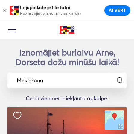
Lejupielādējiet lietotni
×
ATVĒRT
Rezervējiet ātrāk un vienkāršāk
Iznomājiet burlaivu Arne,
Dorseta dažu minūšu laikā!
Meklēšana
Cenā vienmēr ir iekļauta apkalpe.