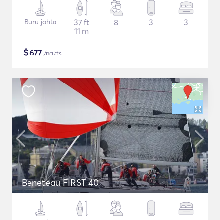
Buru jahta
37 ft
8
3
3
11 m
$
677
/nakts
Beneteau FIRST 40