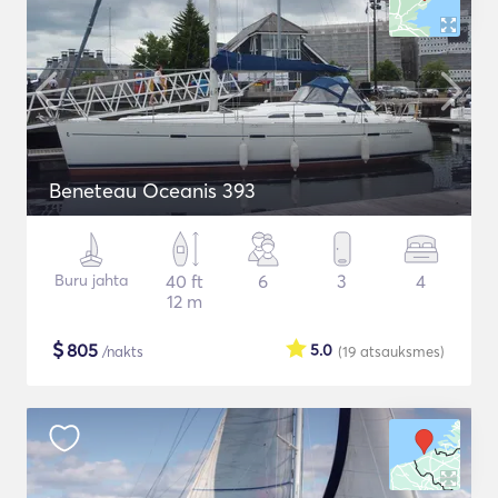
Beneteau Oceanis 393
Buru jahta
40 ft
6
3
4
12 m
$
805
5.0
/nakts
(19
atsauksmes
)