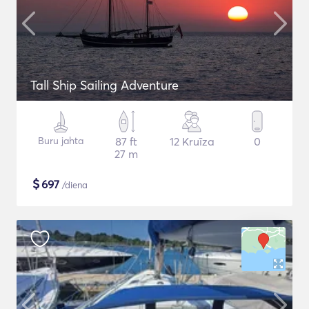
Tall Ship Sailing Adventure
Buru jahta
87 ft
12 Kruīza
0
27 m
$
697
/diena