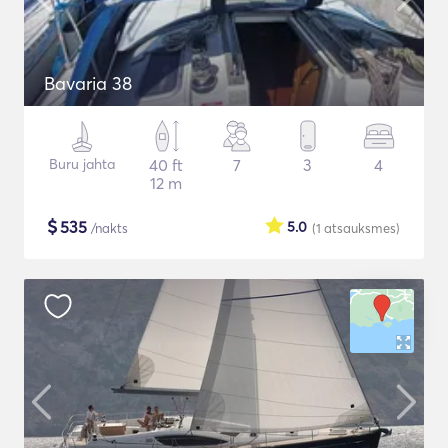
Bavaria 38
Buru jahta
40 ft
7
3
4
12 m
$
535
5.0
/nakts
(1
atsauksmes
)