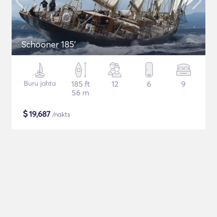
Schooner 185'
Buru jahta
185 ft
12
6
9
56 m
$
19,687
/nakts