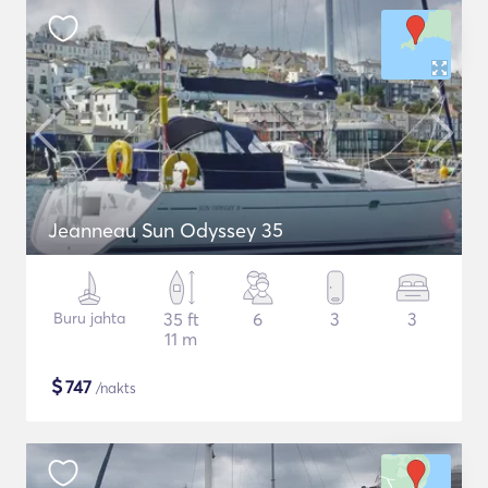
Jeanneau Sun Odyssey 35
Buru jahta
35 ft
6
3
3
11 m
$
747
/nakts