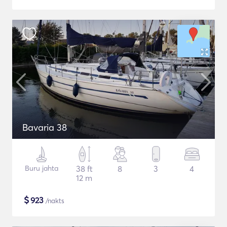
Bavaria 38
Buru jahta
38 ft
8
3
4
12 m
$
923
/nakts