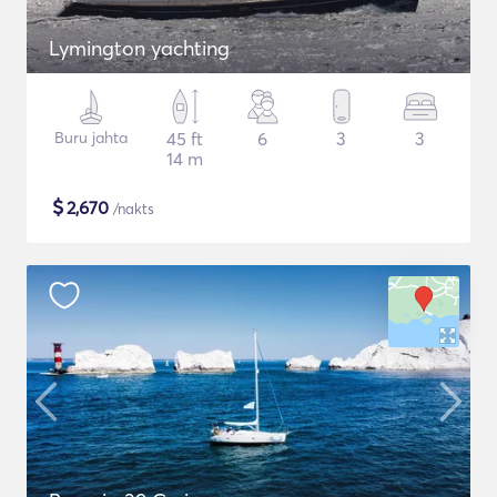
Lymington yachting
Buru jahta
45 ft
6
3
3
14 m
$
2,670
/nakts