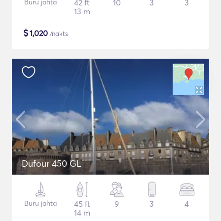
Buru jahta
42 ft
10
3
3
13 m
$
1,020
/nakts
Dufour 450 GL
Buru jahta
45 ft
9
3
4
14 m