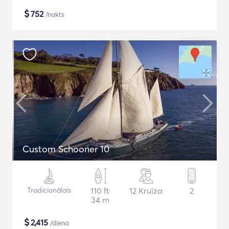
$
752
/nakts
Custom Schooner 10
Tradicionālais
110 ft
12 Kruīza
2
34 m
$
2,415
/diena