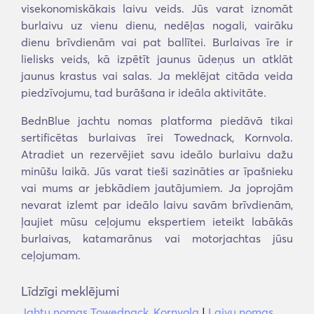
visekonomiskākais laivu veids. Jūs varat iznomāt
burlaivu uz vienu dienu, nedēļas nogali, vairāku
dienu brīvdienām vai pat ballītei. Burlaivas īre ir
lielisks veids, kā izpētīt jaunus ūdeņus un atklāt
jaunus krastus vai salas. Ja meklējat citāda veida
piedzīvojumu, tad burāšana ir ideāla aktivitāte.
BednBlue jachtu nomas platforma piedāvā tikai
sertificētas burlaivas īrei Towednack, Kornvola.
Atradiet un rezervējiet savu ideālo burlaivu dažu
minūšu laikā. Jūs varat tieši sazināties ar īpašnieku
vai mums ar jebkādiem jautājumiem. Ja joprojām
nevarat izlemt par ideālo laivu savām brīvdienām,
ļaujiet mūsu ceļojumu ekspertiem ieteikt labākās
burlaivas, katamarānus vai motorjachtas jūsu
ceļojumam.
Līdzīgi meklējumi
Jahtu nomas Towednack, Kornvola
|
Laivu nomas