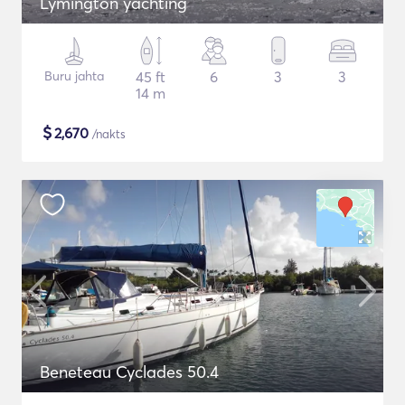
Lymington yachting
Buru jahta
45 ft
6
3
3
14 m
$
2,670
/nakts
Beneteau Cyclades 50.4