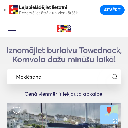
Lejupielādējiet lietotni
×
ATVĒRT
Rezervējiet ātrāk un vienkāršāk
Iznomājiet burlaivu Towednack,
Kornvola dažu minūšu laikā!
Meklēšana
Cenā vienmēr ir iekļauta apkalpe.