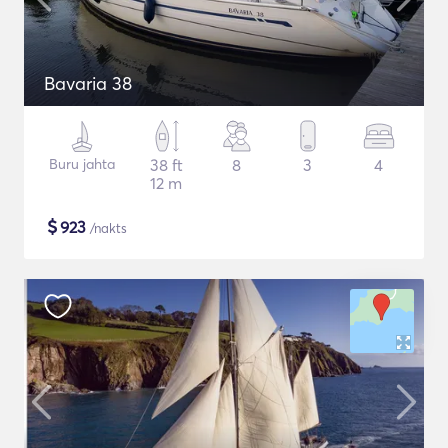
Bavaria 38
Buru jahta
38 ft
8
3
4
12 m
$
923
/nakts