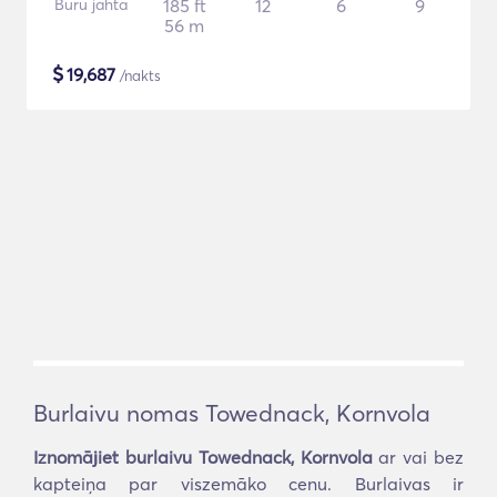
Buru jahta
185 ft
12
6
9
56 m
$
19,687
/nakts
Burlaivu nomas Towednack, Kornvola
Iznomājiet burlaivu Towednack, Kornvola
ar vai bez
kapteiņa par viszemāko cenu. Burlaivas ir