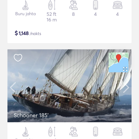
Buru jahta
52 ft
8
4
4
16 m
$
1,148
/nakts
Schooner 185'