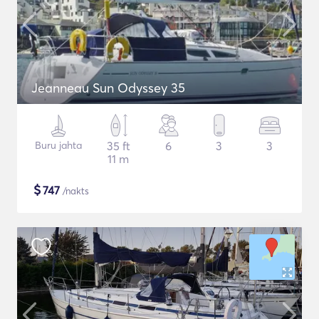
Jeanneau Sun Odyssey 35
Buru jahta
35 ft
6
3
3
11 m
$
747
/nakts