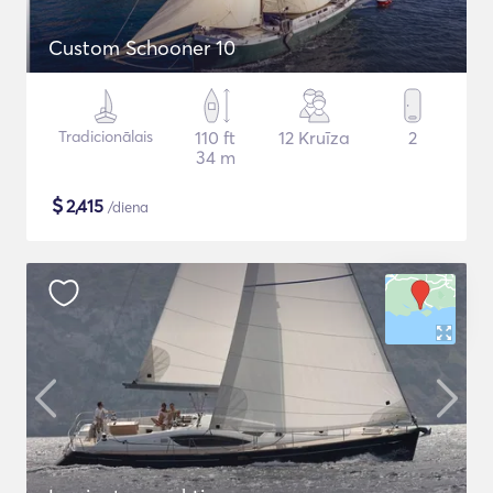
Custom Schooner 10
Tradicionālais
110 ft
12 Kruīza
2
34 m
$
2,415
/diena