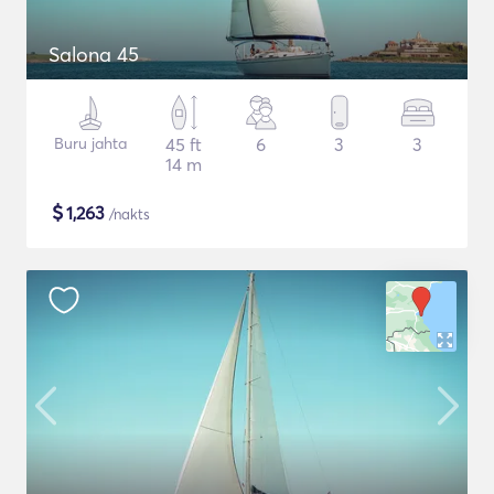
Salona 45
Buru jahta
45 ft
6
3
3
14 m
$
1,263
/nakts