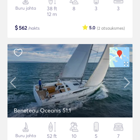
Buru jahta
38 ft
8
3
3
12 m
$
562
5.0
/nakts
(2
atsauksmes
)
Beneteau Oceanis 51.1
Buru jahta
52 ft
10
5
7