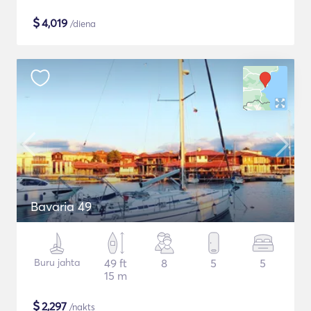
$
4,019
/diena
Bavaria 49
Buru jahta
49 ft
8
5
5
15 m
$
2,297
/nakts