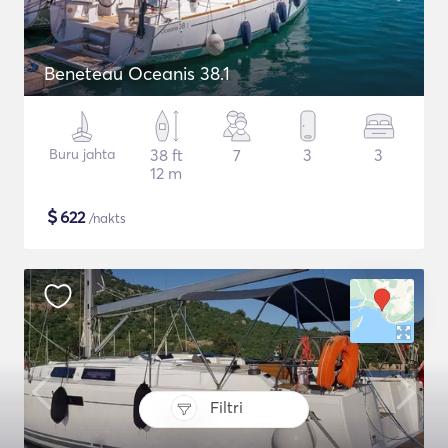
Beneteau Oceanis 38.1
Buru jahta
38 ft
7
3
3
12 m
$
622
/nakts
Filtri