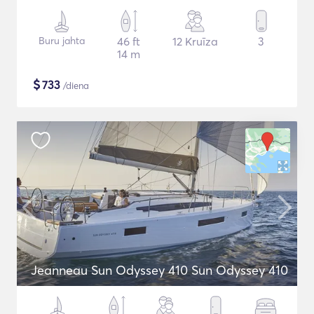
Buru jahta
46 ft
12 Kruīza
3
14 m
$
733
/diena
Jeanneau Sun Odyssey 410 Sun Odyssey 410