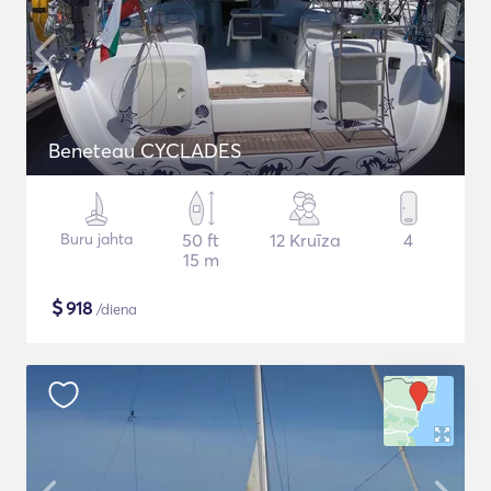
Beneteau CYCLADES
Buru jahta
50 ft
12 Kruīza
4
15 m
$
918
/diena