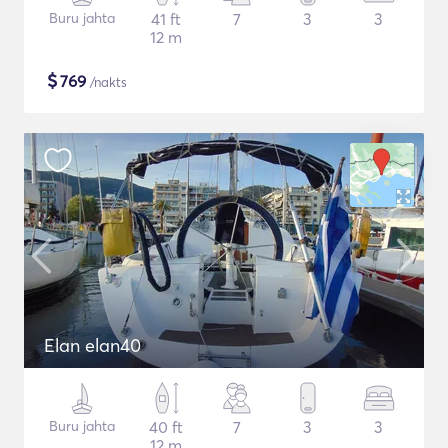
Buru jahta
41 ft
7
3
3
12 m
$
769
/nakts
Elan elan40
Buru jahta
40 ft
7
3
3
12 m