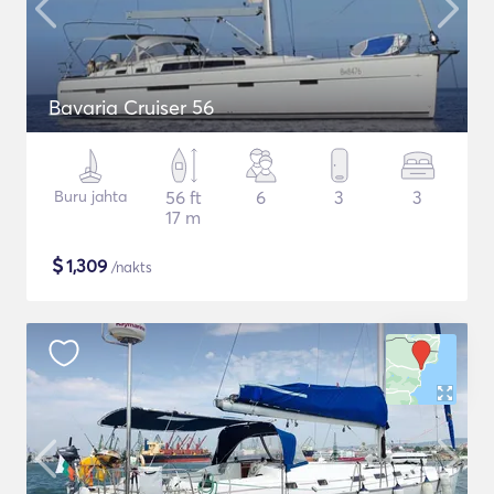
Bavaria Cruiser 56
Buru jahta
56 ft
6
3
3
17 m
$
1,309
/nakts