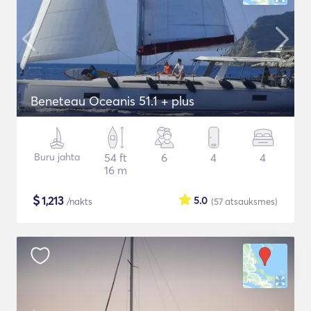
Beneteau Oceanis 51.1 + plus
Buru jahta
54 ft
6
4
4
16 m
$
1,213
5.0
/nakts
(57
atsauksmes
)