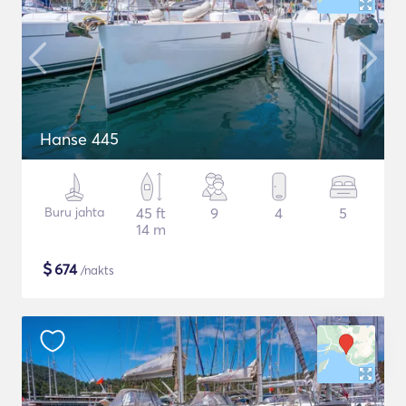
Hanse 445
Buru jahta
45 ft
9
4
5
14 m
$
674
/nakts