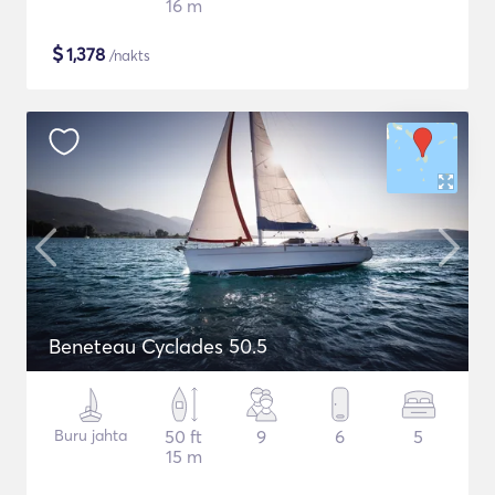
16 m
$
1,378
/nakts
Beneteau Cyclades 50.5
Buru jahta
50 ft
9
6
5
15 m