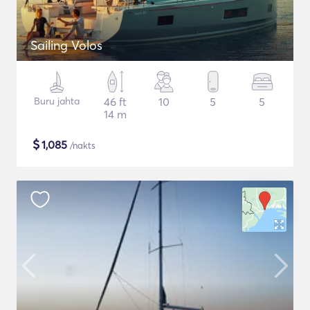
Sailing Volos
Buru jahta
46 ft
10
5
5
14 m
$
1,085
/nakts