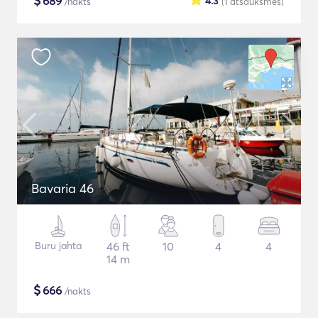
$
689
4.3
/nakts
(1
atsauksmes
)
Bavaria 46
Buru jahta
46 ft
10
4
4
14 m
$
666
/nakts