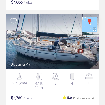
$
1,065
/nakts
Bavaria 47
Buru jahta
47 ft
8
4
4
14 m
$
1,780
5.0
/nakts
(1
atsauksmes
)