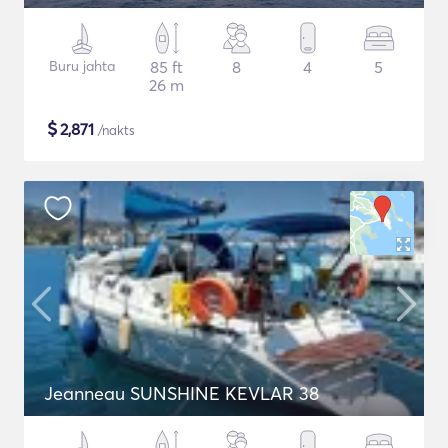
Buru jahta
85 ft
8
4
5
26 m
$
2,871
/nakts
Jeanneau SUNSHINE KEVLAR 38