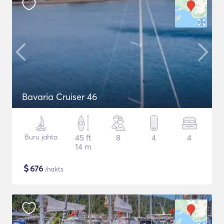
Bavaria Cruiser 46
Buru jahta
45 ft
8
4
4
14 m
$
676
/nakts