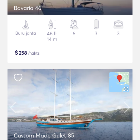
Bavaria 46
Buru jahta
46 ft
6
3
3
14 m
$
258
/nakts
Custom Made Gulet 85