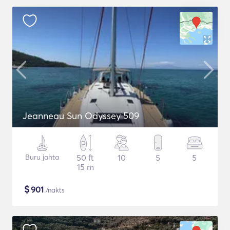
Jeanneau Sun Odyssey 509
Buru jahta
50 ft
10
5
5
15 m
$
901
/nakts