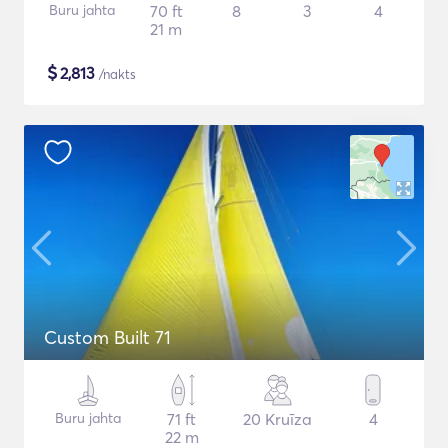
Buru jahta
70 ft
8
3
4
21 m
$
2,813
/nakts
Custom Built 71
Buru jahta
71 ft
20 Kruīza
4
22 m