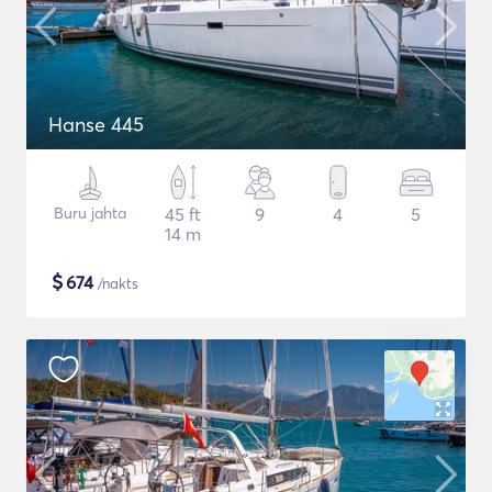
Hanse 445
Buru jahta
45 ft
9
4
5
14 m
$
674
/nakts