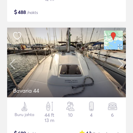
$
488
/nakts
Bavaria 44
Buru jahta
44 ft
10
4
6
13 m