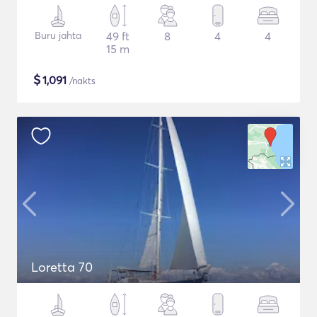
Buru jahta
49 ft
8
4
4
15 m
$
1,091
/nakts
Loretta 70