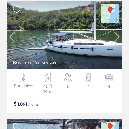
Bavaria Cruiser 46
Buru jahta
46 ft
8
4
4
14 m
$
1,091
/nakts