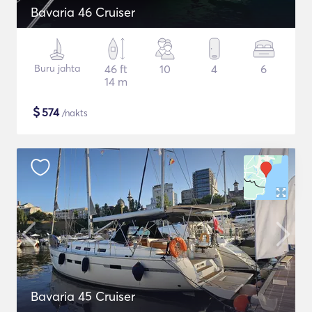
Bavaria 46 Cruiser
Buru jahta
46 ft
10
4
6
14 m
$
574
/nakts
Bavaria 45 Cruiser