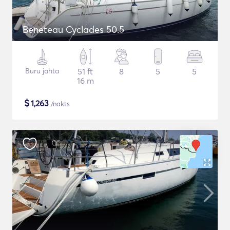
Beneteau Cyclades 50.5
Buru jahta
51 ft
8
5
5
16 m
$
1,263
/nakts