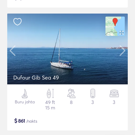
Dufour Gib Sea 49
Buru jahta
49 ft
8
3
3
15 m
$
861
/nakts