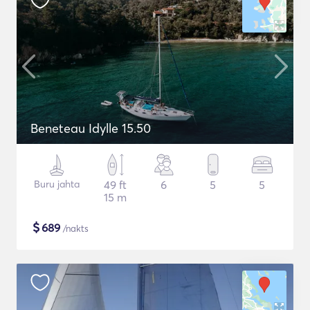
Beneteau Idylle 15.50
Buru jahta
49 ft
6
5
5
15 m
$
689
/nakts