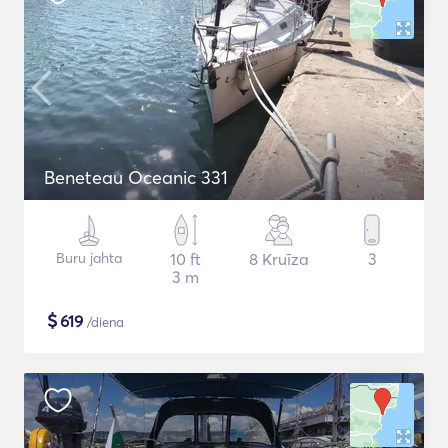
Beneteau Oceanic 331
Buru jahta
10 ft
8 Kruīza
3
3 m
$
619
/diena