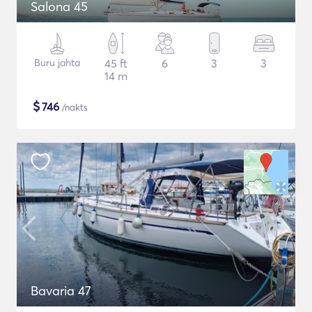
Salona 45
Buru jahta
45 ft
6
3
3
14 m
$
746
/nakts
Bavaria 47