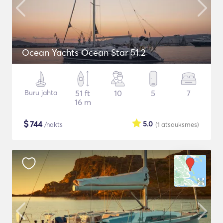
Ocean Yachts Ocean Star 51.2
Buru jahta
51 ft
10
5
7
16 m
$
744
5.0
/nakts
(1
atsauksmes
)