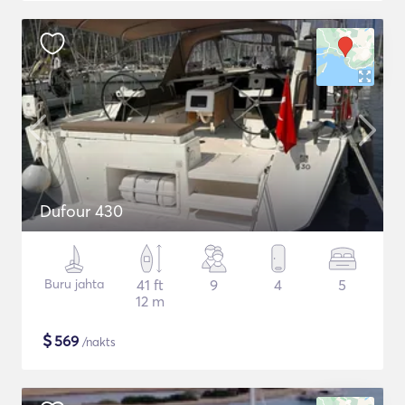
Dufour 430
Buru jahta
41 ft
9
4
5
12 m
$
569
/nakts