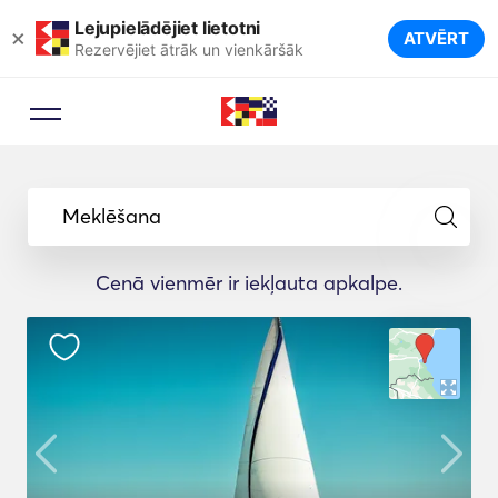
Lejupielādējiet lietotni
×
ATVĒRT
Rezervējiet ātrāk un vienkāršāk
Meklēšana
Cenā vienmēr ir iekļauta apkalpe.