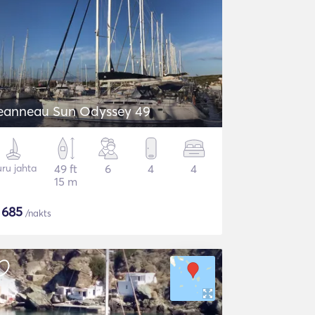
eanneau Sun Odyssey 49
ru jahta
49 ft
6
4
4
15 m
$
685
/nakts