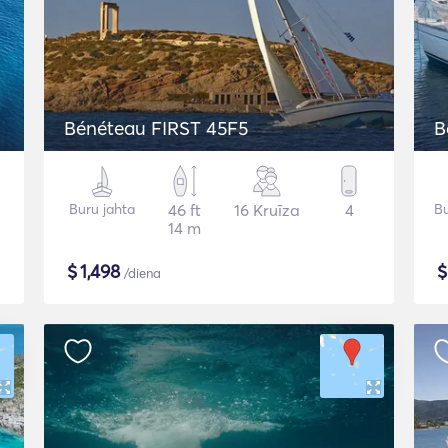
Bénéteau FIRST 45F5
B
Buru jahta
46 ft
16 Kruīza
4
Bu
14 m
$
1,498
/diena