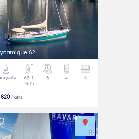
ynamique 62
ru jahta
62 ft
6
4
3
19 m
$
820
/nakts