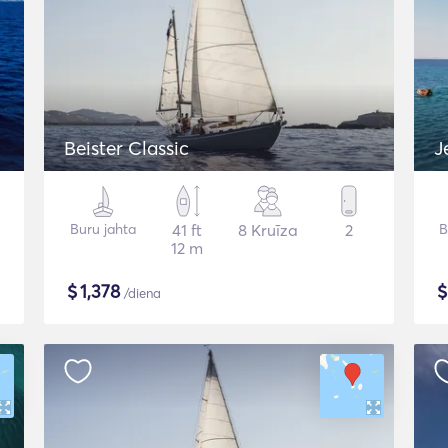
Beister Classic
J
Buru jahta
41 ft
8 Kruīza
2
B
12 m
$
1,378
/diena