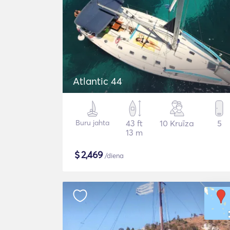
Atlantic 44
Buru jahta
43 ft
10 Kruīza
5
13 m
$
2,469
/diena