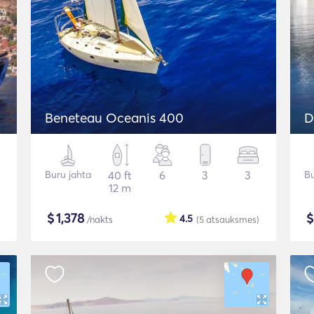
Beneteau Oceanis 400
D
Buru jahta
40 ft
6
3
3
Bu
12 m
$
1,378
4.5
/nakts
(5
atsauksmes
)