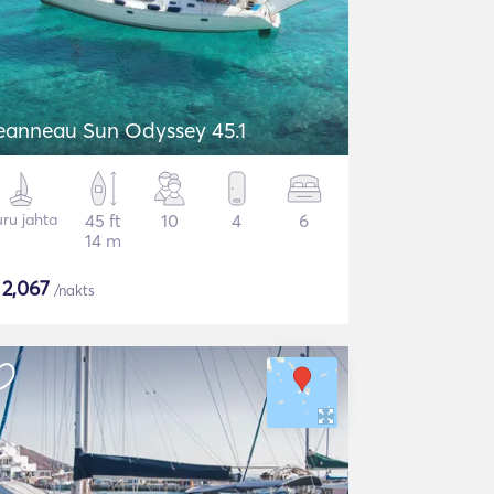
eanneau Sun Odyssey 45.1
ru jahta
45 ft
10
4
6
14 m
$
2,067
/nakts