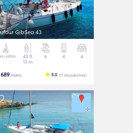
ufour GibSea 43
ru jahta
43 ft
6
4
4
13 m
$
689
5.0
/nakts
(17
atsauksmes
)