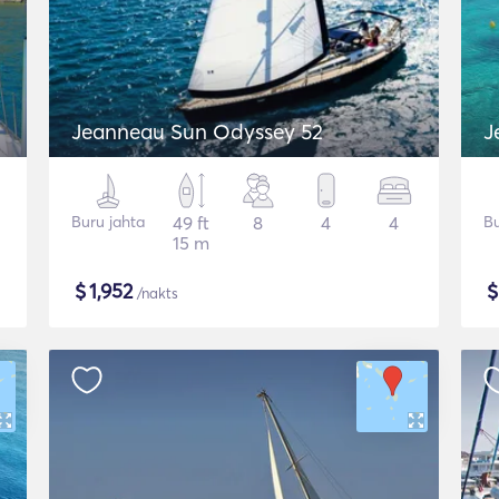
Jeanneau Sun Odyssey 52
J
Buru jahta
49 ft
8
4
4
Bu
15 m
$
1,952
/nakts