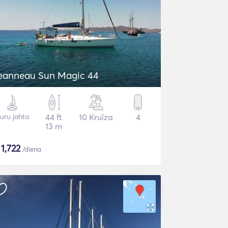
eanneau Sun Magic 44
uru jahta
44 ft
10 Kruīza
4
13 m
$
1,722
/diena