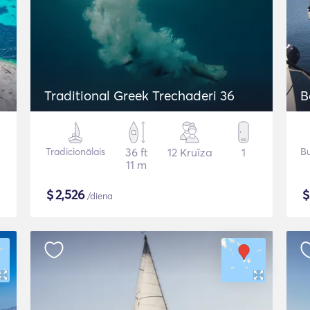
Traditional Greek Trechaderi 36
B
Tradicionālais
36 ft
12 Kruīza
1
Bu
11 m
$
2,526
/diena