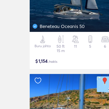
Beneteau Oceanis 50
Buru jahta
50 ft
11
5
6
15 m
$
1,154
/nakts