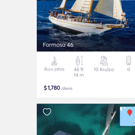
Formosa 46
Buru jahta
46 ft
10 Kruīza
0
14 m
$
1,780
/diena