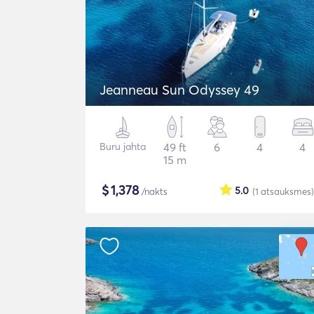
Jeanneau Sun Odyssey 49
Buru jahta
49 ft
6
4
4
15 m
$
1,378
5.0
/nakts
(1
atsauksmes
)