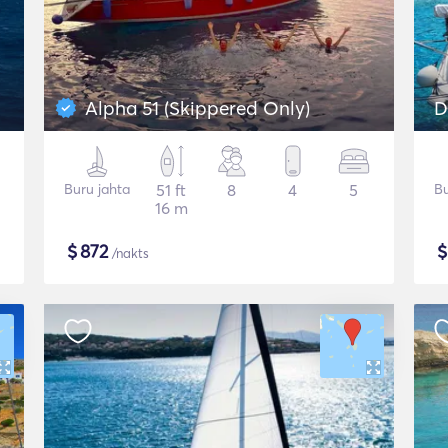
Alpha 51 (Skippered Only)
D
Buru jahta
51 ft
8
4
5
Bu
16 m
$
872
/nakts