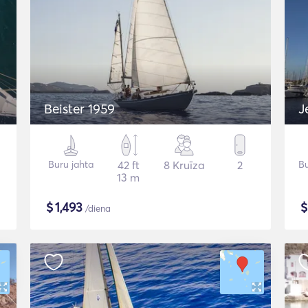
Beister 1959
J
Buru jahta
42 ft
8 Kruīza
2
Bu
13 m
$
1,493
/diena