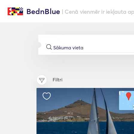
BednBlue
| Cenā vienmēr ir iekļauta a
Filtri