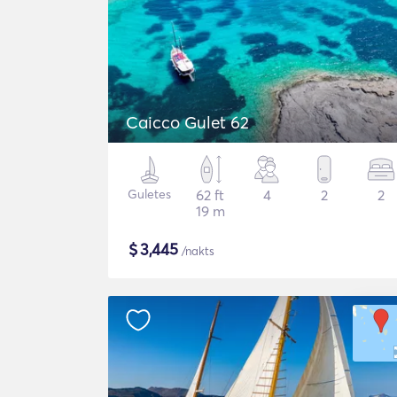
Caicco Gulet 62
Guletes
62 ft
4
2
2
19 m
$
3,445
/nakts