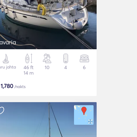
avaria
ru jahta
46 ft
10
4
6
14 m
$
1,780
/nakts