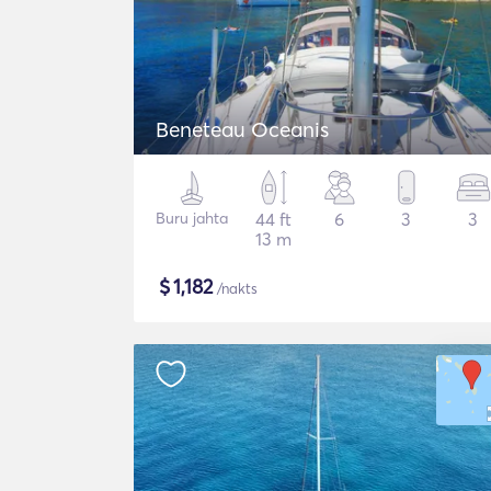
Beneteau Oceanis
Buru jahta
44 ft
6
3
3
13 m
$
1,182
/nakts