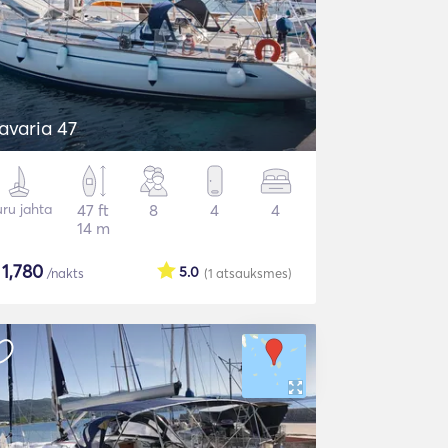
avaria 47
ru jahta
47 ft
8
4
4
14 m
$
1,780
5.0
/nakts
(1
atsauksmes
)