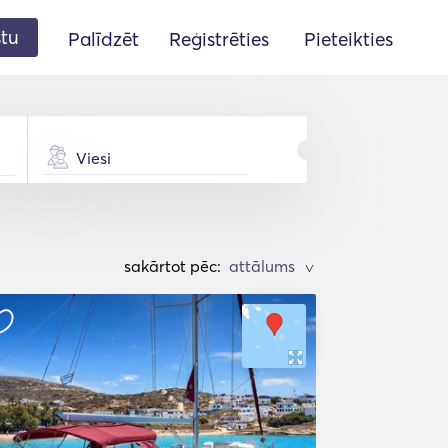
stu
Palīdzēt
Reģistrēties
Pieteikties
Viesi
sakārtot pēc:
>