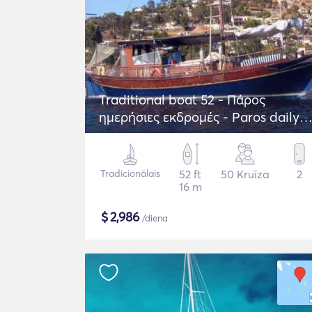
Traditional boat 52 - Πάρος
ημερήσιες εκδρομές - Paros daily
trips
Tradicionālais
52 ft
50 Kruīza
2
16 m
$
2,986
/diena