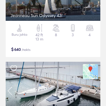
Jeanneau Sun Odyssey 42i
Buru jahta
42 ft
8
3
4
13 m
$
640
/nakts