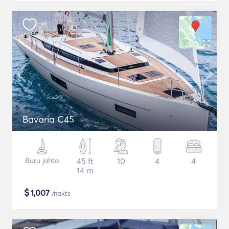
Bavaria C45
Buru jahta
45 ft
10
4
4
14 m
$
1,007
/nakts