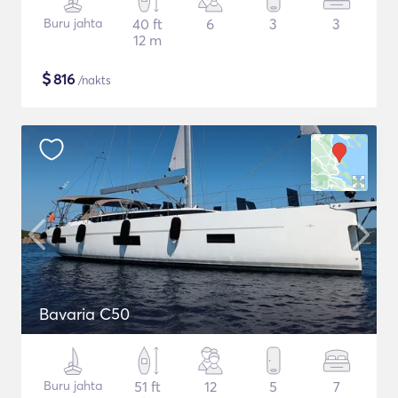
Buru jahta
40 ft
6
3
3
12 m
$
816
/nakts
Bavaria C50
Buru jahta
51 ft
12
5
7