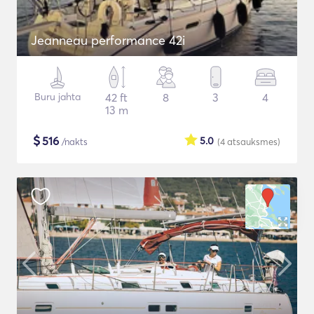
Jeanneau performance 42i
Buru jahta
42 ft
8
3
4
13 m
$
516
5.0
/nakts
(4
atsauksmes
)