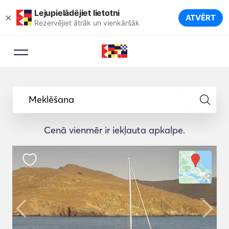
Lejupielādējiet lietotni
×
ATVĒRT
Rezervējiet ātrāk un vienkāršāk
Meklēšana
Cenā vienmēr ir iekļauta apkalpe.