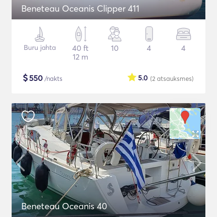
Beneteau Oceanis Clipper 411
Buru jahta
40 ft
10
4
4
12 m
$
550
5.0
/nakts
(2
atsauksmes
)
Beneteau Oceanis 40