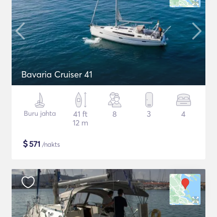
Bavaria Cruiser 41
Buru jahta
41 ft
8
3
4
12 m
$
571
/nakts