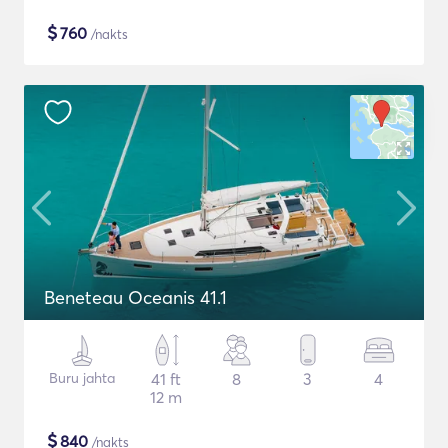
$
760
/nakts
Beneteau Oceanis 41.1
Buru jahta
41 ft
8
3
4
12 m
$
840
/nakts