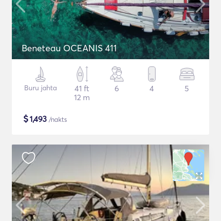
Beneteau OCEANIS 411
Buru jahta
41 ft
6
4
5
12 m
$
1,493
/nakts