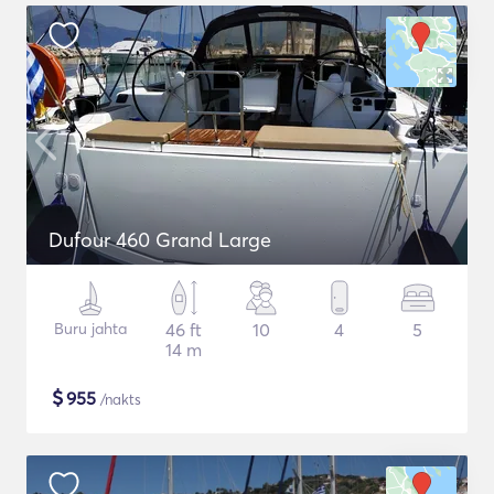
Dufour 460 Grand Large
Buru jahta
46 ft
10
4
5
14 m
$
955
/nakts