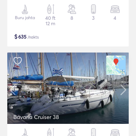
Buru jahta
40 ft
8
3
4
12 m
$
635
/nakts
Bavaria Cruiser 38