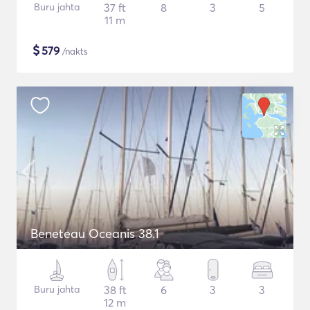
Buru jahta
37 ft
8
3
5
11 m
$
579
/nakts
Beneteau Oceanis 38.1
Buru jahta
38 ft
6
3
3
12 m