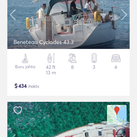
Beneteau Cyclades 43.3
Buru jahta
42 ft
8
3
4
13 m
$
434
/nakts