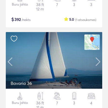
Buru jahta
38 ft
7
3
3
12 m
$
392
5.0
/nakts
(1
atsauksmes
)
Bavaria 36
Buru jahta
36 ft
7
3
4
11 m