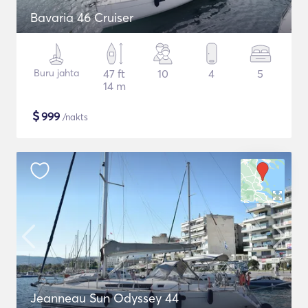
Bavaria 46 Cruiser
Buru jahta
47 ft
10
4
5
14 m
$
999
/nakts
Jeanneau Sun Odyssey 44