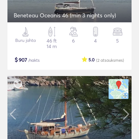
Beneteau Oceanis 46 (min 3 nights only)
Buru jahta
46 ft
6
4
5
14 m
$
907
5.0
/nakts
(2
atsauksmes
)