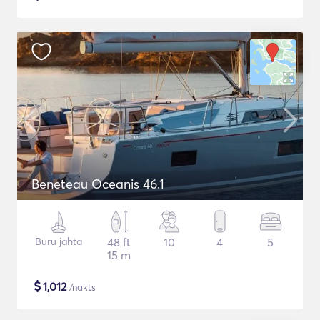
Beneteau Oceanis 46.1
Buru jahta
48 ft
10
4
5
15 m
$
1,012
/nakts