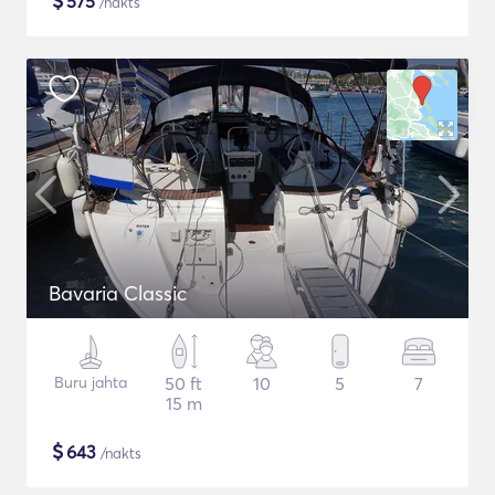
$
575
/nakts
Bavaria Classic
Buru jahta
50 ft
10
5
7
15 m
$
643
/nakts