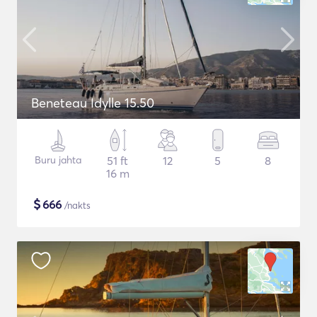
Beneteau Idylle 15.50
Buru jahta
51 ft
12
5
8
16 m
$
666
/nakts