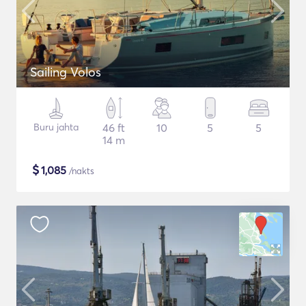
Sailing Volos
Buru jahta
46 ft
10
5
5
14 m
$
1,085
/nakts