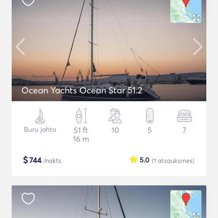
Ocean Yachts Ocean Star 51.2
Buru jahta
51 ft
10
5
7
16 m
$
744
5.0
/nakts
(1
atsauksmes
)