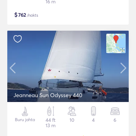
16 m
$
762
/nakts
Jeanneau Sun Odyssey 440
Buru jahta
44 ft
10
4
6
13 m