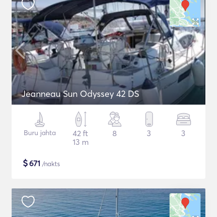
Jeanneau Sun Odyssey 42 DS
Buru jahta
42 ft
8
3
3
13 m
$
671
/nakts