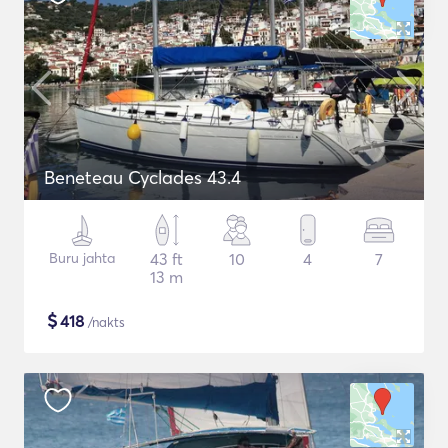
Beneteau Cyclades 43.4
Buru jahta
43 ft
10
4
7
13 m
$
418
/nakts