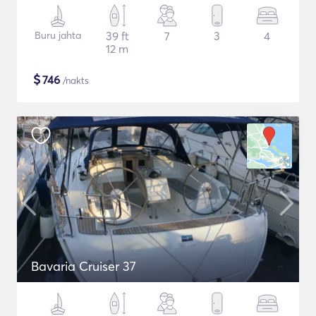
Buru jahta
39 ft
7
3
4
12 m
$
746
/nakts
Bavaria Cruiser 37