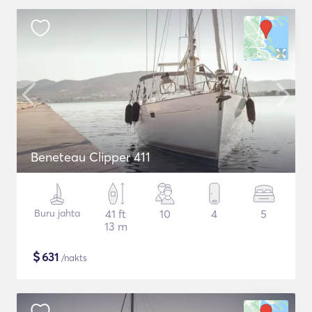
Beneteau Clipper 411
Buru jahta
41 ft
10
4
5
13 m
$
631
/nakts