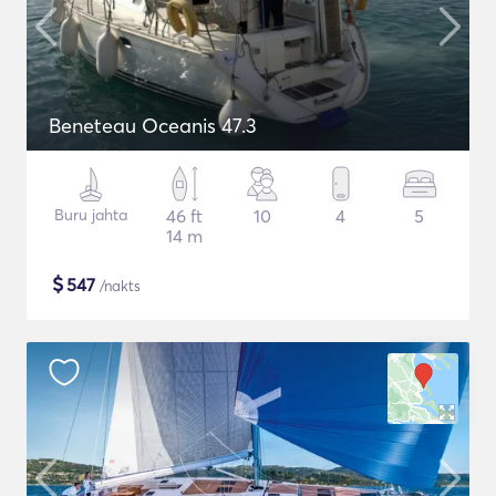
Beneteau Oceanis 47.3
Buru jahta
46 ft
10
4
5
14 m
$
547
/nakts