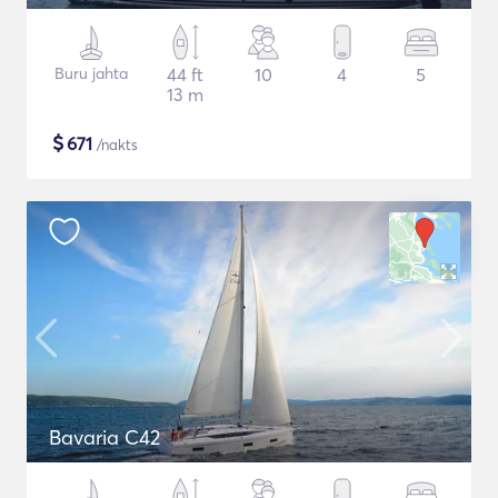
Buru jahta
44 ft
10
4
5
13 m
$
671
/nakts
Bavaria C42