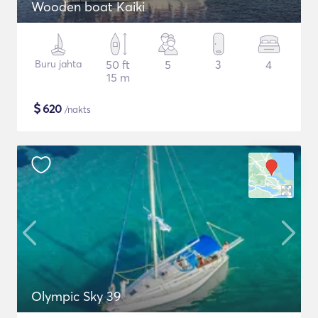
Wooden boat Kaiki
Buru jahta
50 ft
5
3
4
15 m
$
620
/nakts
Olympic Sky 39