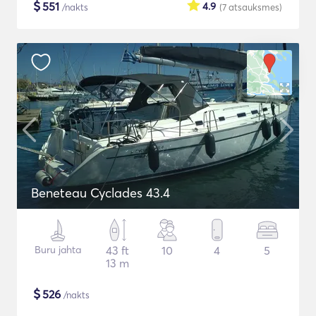
$
551
4.9
/nakts
(7
atsauksmes
)
Beneteau Cyclades 43.4
Buru jahta
43 ft
10
4
5
13 m
$
526
/nakts