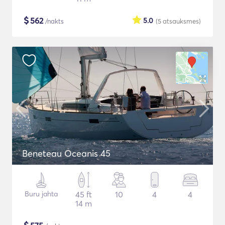
$
562
5.0
/nakts
(5
atsauksmes
)
Beneteau Oceanis 45
Buru jahta
45 ft
10
4
4
14 m