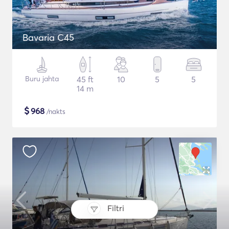
Bavaria C45
Buru jahta
45 ft
10
5
5
14 m
$
968
/nakts
Filtri