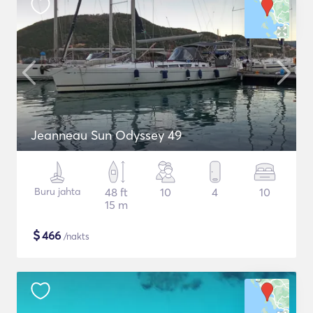
Jeanneau Sun Odyssey 49
Buru jahta
48 ft
10
4
10
15 m
$
466
/nakts