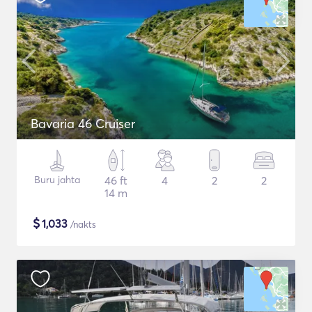
Bavaria 46 Cruiser
Buru jahta
46 ft
4
2
2
14 m
$
1,033
/nakts