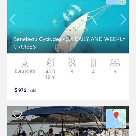
Beneteau Cyclades 43.4 DAILY AND WEEKLY
CRUISES
Buru jahta
43 ft
8
4
5
13 m
$
976
/nakts