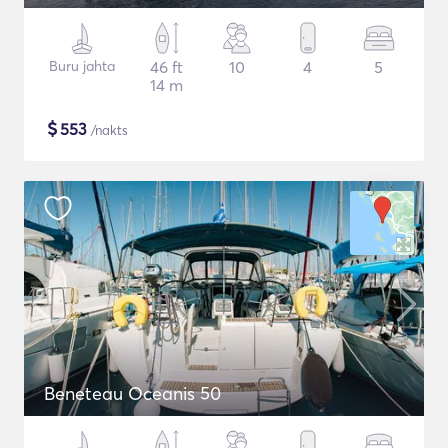
Buru jahta
46 ft
10
4
5
14 m
$
553
/nakts
Beneteau Oceanis 50