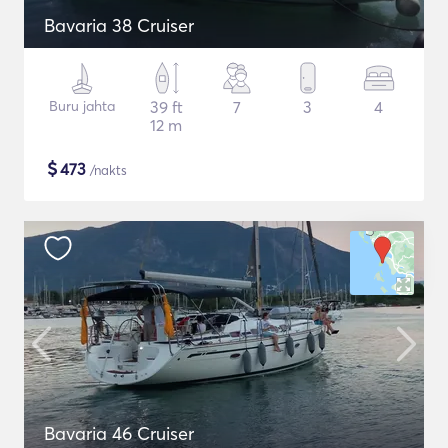
Bavaria 38 Cruiser
Buru jahta
39 ft
7
3
4
12 m
$
473
/nakts
Bavaria 46 Cruiser