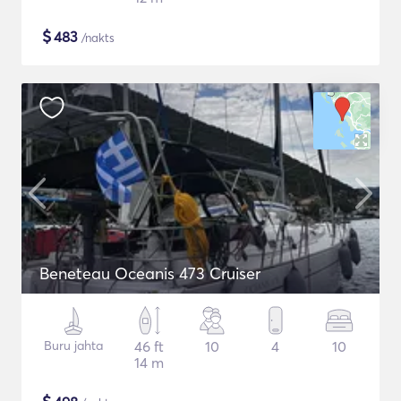
$
483
/nakts
Beneteau Oceanis 473 Cruiser
Buru jahta
46 ft
10
4
10
14 m