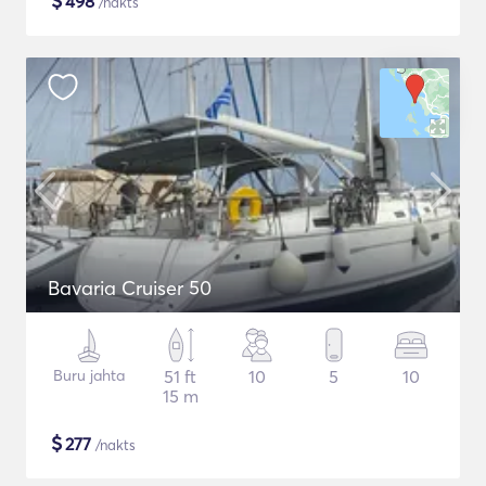
$
498
/nakts
Bavaria Cruiser 50
Buru jahta
51 ft
10
5
10
15 m
$
277
/nakts