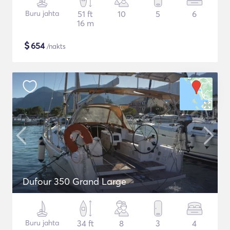
Buru jahta
51 ft
10
5
6
16 m
$
654
/nakts
Dufour 350 Grand Large
Buru jahta
34 ft
8
3
4