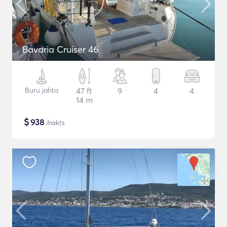
Bavaria Cruiser 46
Buru jahta
47 ft
9
4
4
14 m
$
938
/nakts