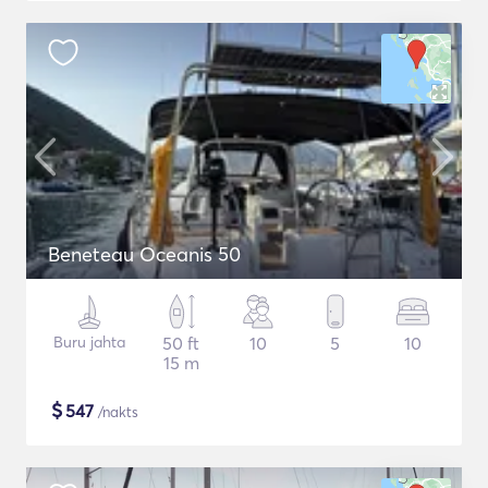
Beneteau Oceanis 50
Buru jahta
50 ft
10
5
10
15 m
$
547
/nakts