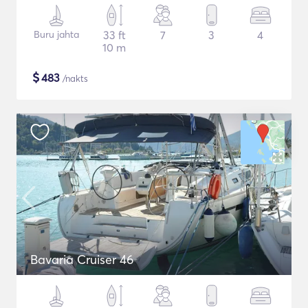
Buru jahta
33 ft
7
3
4
10 m
$
483
/nakts
Bavaria Cruiser 46