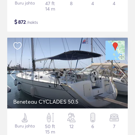
Buru jahta
47 ft
8
4
4
14 m
$
872
/nakts
Beneteau CYCLADES 50.5
Buru jahta
50 ft
12
6
7
15 m