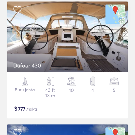
Dufour 430
Buru jahta
43 ft
10
4
5
13 m
$
777
/nakts