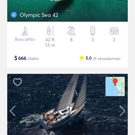
Olympic Sea 42
Buru jahta
42 ft
8
3
3
13 m
$
666
5.0
/nakts
(9
atsauksmes
)