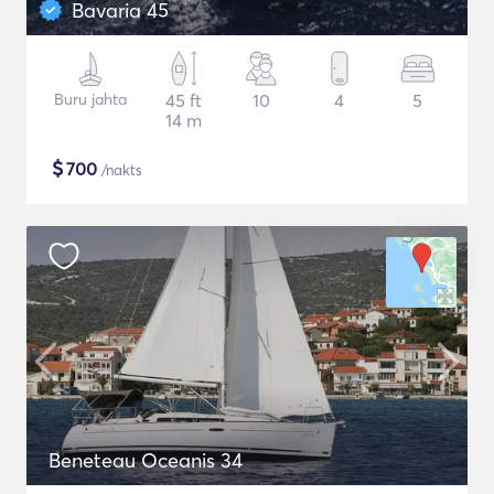
Bavaria 45
Buru jahta
45 ft
10
4
5
14 m
$
700
/nakts
Beneteau Oceanis 34