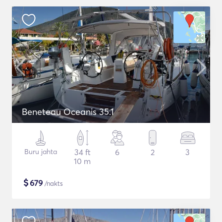
Beneteau Oceanis 35.1
Buru jahta
34 ft
6
2
3
10 m
$
679
/nakts