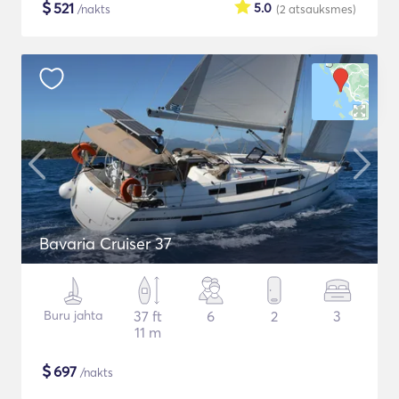
$
521
5.0
/nakts
(2
atsauksmes
)
Bavaria Cruiser 37
Buru jahta
37 ft
6
2
3
11 m
$
697
/nakts