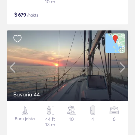
10 m
$
679
/nakts
Bavaria 44
Buru jahta
44 ft
10
4
6
13 m