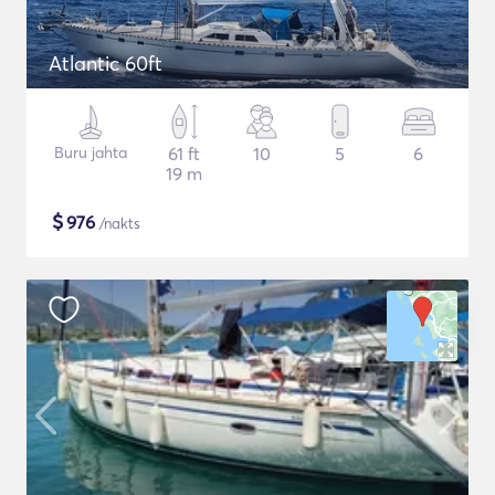
Atlantic 60ft
Buru jahta
61 ft
10
5
6
19 m
$
976
/nakts