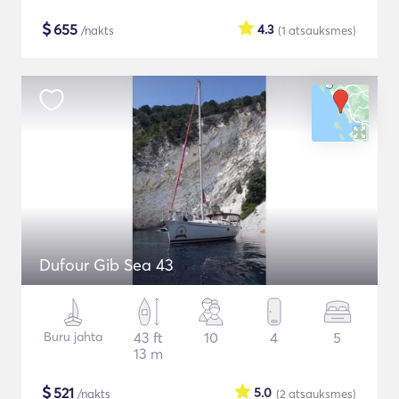
$
655
4.3
/nakts
(1
atsauksmes
)
Dufour Gib Sea 43
Buru jahta
43 ft
10
4
5
13 m
$
521
5.0
/nakts
(2
atsauksmes
)