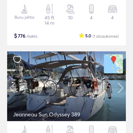
Buru jahta
45 ft
10
4
4
14 m
$
776
5.0
/nakts
(1
atsauksmes
)
Jeanneau Sun Odyssey 389