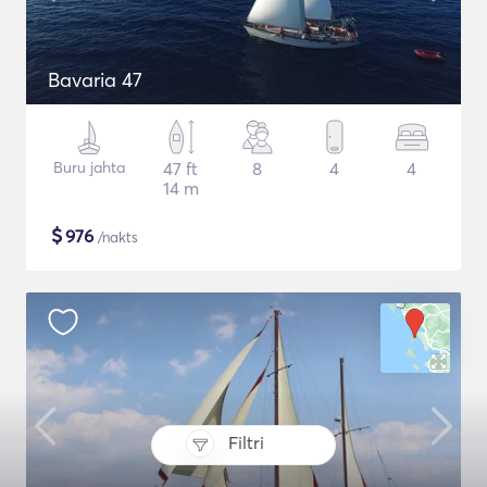
Bavaria 47
Buru jahta
47 ft
8
4
4
14 m
$
976
/nakts
Filtri