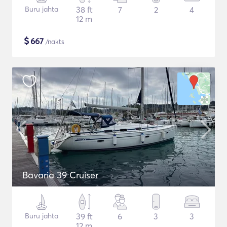
Buru jahta
38 ft
7
2
4
12 m
$
667
/nakts
Bavaria 39 Cruiser
Buru jahta
39 ft
6
3
3
12 m