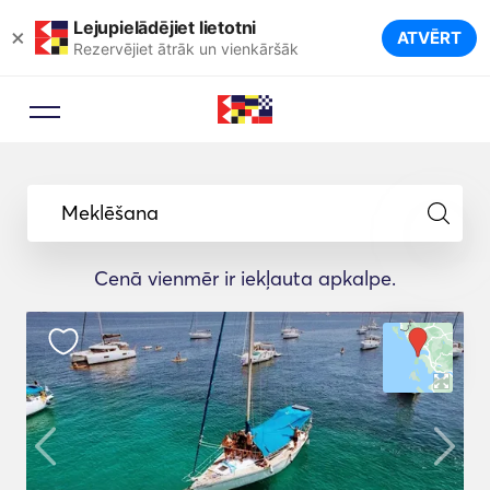
Lejupielādējiet lietotni
×
ATVĒRT
Rezervējiet ātrāk un vienkāršāk
Meklēšana
Cenā vienmēr ir iekļauta apkalpe.