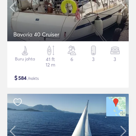
Bavaria 40 Cruiser
Buru jahta
41 ft
6
3
3
12 m
$
584
/nakts