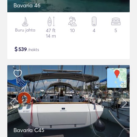
Bavaria 46
Buru jahta
47 ft
10
4
5
14 m
$
539
/nakts
Bavaria C45