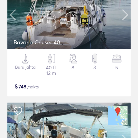
Bavaria Cruiser 40
Buru jahta
40 ft
8
3
5
12 m
$
748
/nakts