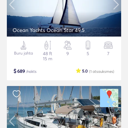
Ocean Yachts Ocean Star 49.5
Buru jahta
48 ft
9
5
7
15 m
$
689
5.0
/nakts
(1
atsauksmes
)