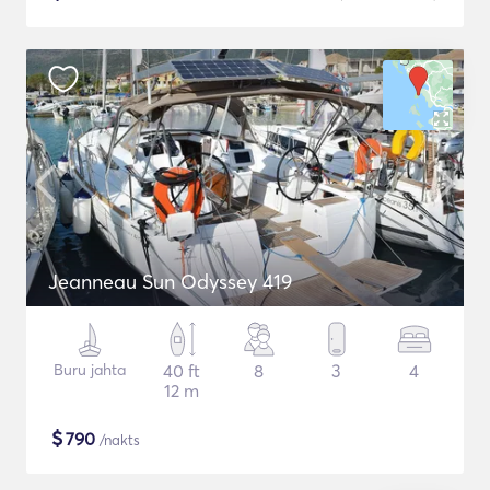
Jeanneau Sun Odyssey 419
Buru jahta
40 ft
8
3
4
12 m
$
790
/nakts