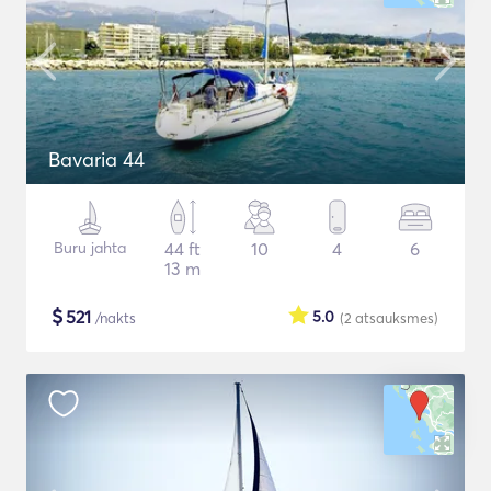
Bavaria 44
Buru jahta
44 ft
10
4
6
13 m
$
521
5.0
/nakts
(2
atsauksmes
)