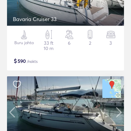
Bavaria Cruiser 33
Buru jahta
33 ft
6
2
3
10 m
$
590
/nakts