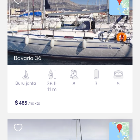
Bavaria 36
Buru jahta
36 ft
8
3
5
11 m
$
485
/nakts