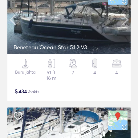
Beneteau Ocean Star 51.2 V3
Buru jahta
51 ft
7
4
4
16 m
$
434
/nakts