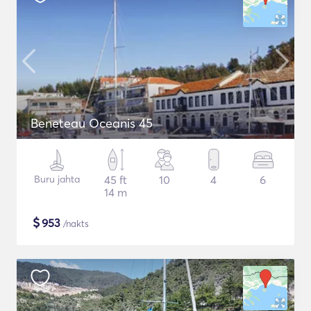
Beneteau Oceanis 45
Buru jahta
45 ft
10
4
6
14 m
$
953
/nakts