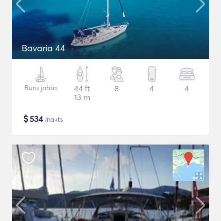
Bavaria 44
Buru jahta
44 ft
8
4
4
13 m
$
534
/nakts