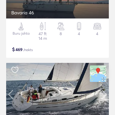
Bavaria 46
Buru jahta
47 ft
8
4
4
14 m
$
469
/nakts