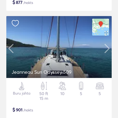
$
877
/nakts
Jeanneau Sun Odyssey 509
Buru jahta
50 ft
10
5
5
15 m
$
901
/nakts