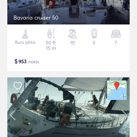
Bavaria cruiser 50
Buru jahta
50 ft
10
5
7
15 m
$
953
/nakts