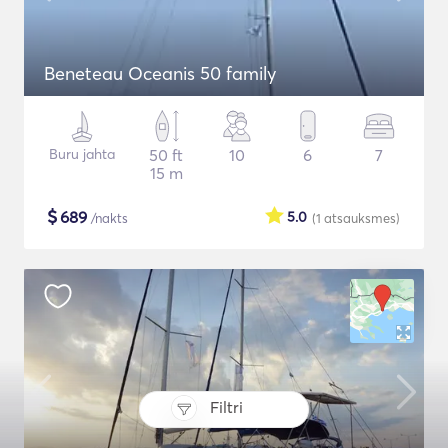
Beneteau Oceanis 50 family
Buru jahta
50 ft
10
6
7
15 m
$
689
5.0
/nakts
(1
atsauksmes
)
Filtri