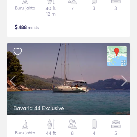
Buru jahta
40 ft
7
3
3
12 m
$
488
/nakts
Bavaria 44 Exclusive
Buru jahta
44 ft
8
4
5