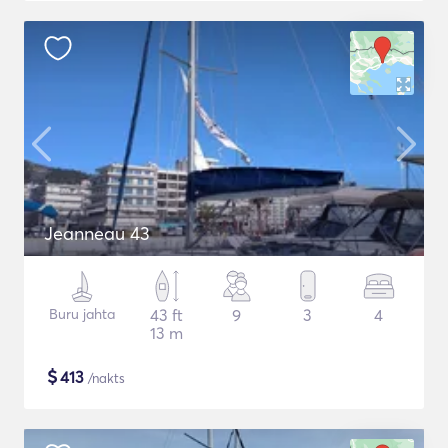
Jeanneau 43
Buru jahta
43 ft
9
3
4
13 m
$
413
/nakts