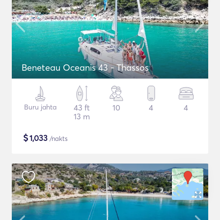
Beneteau Oceanis 43 - Thassos
Buru jahta
43 ft
10
4
4
13 m
$
1,033
/nakts