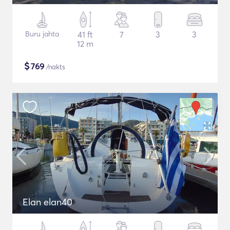
Buru jahta
41 ft
7
3
3
12 m
$
769
/nakts
Elan elan40