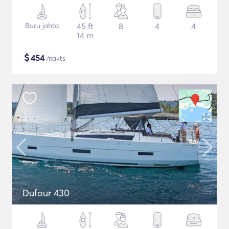
Buru jahta
45 ft
8
4
4
14 m
$
454
/nakts
Dufour 430