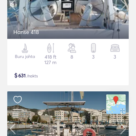
Hanse 418
Buru jahta
418 ft
8
3
3
127 m
$
631
/nakts