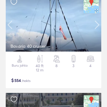
Bavaria 40 cruiser
Buru jahta
40 ft
8
3
4
12 m
$
554
/nakts