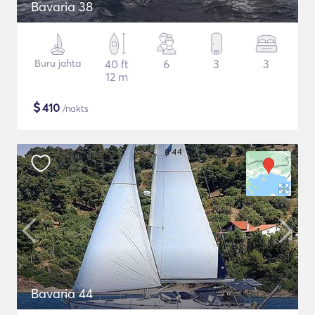
Bavaria 38
Buru jahta
40 ft
6
3
3
12 m
$
410
/nakts
Bavaria 44