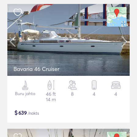
Bavaria 46 Cruiser
Buru jahta
46 ft
8
4
4
14 m
$
639
/nakts