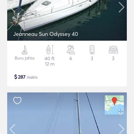
Jeanneau Sun Odyssey 40
Buru jahta
40 ft
6
3
3
12 m
$
287
/nakts