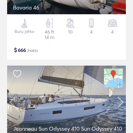
Bavaria 46
Buru jahta
46 ft
10
4
4
14 m
$
666
/nakts
Jeanneau Sun Odyssey 410 Sun Odyssey 410