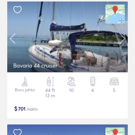
Bavaria 44 cruiser
Buru jahta
44 ft
10
4
5
13 m
$
701
/nakts