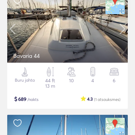
Bavaria 44
Buru jahta
44 ft
10
4
6
13 m
$
689
4.3
/nakts
(1
atsauksmes
)