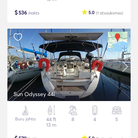
$
536
5.0
/nakts
(1
atsauksmes
)
Sun Odyssey 44i
Buru jahta
44 ft
8
4
5
13 m