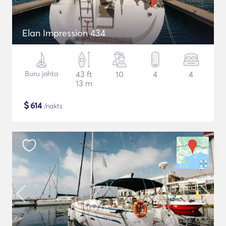
Elan Impression 434
Buru jahta
43 ft
10
4
4
13 m
$
614
/nakts