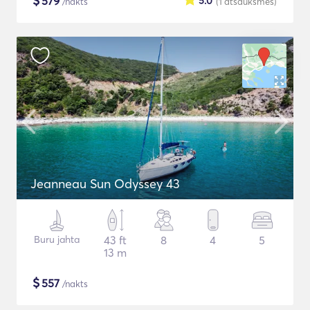
$
579
5.0
/nakts
(1
atsauksmes
)
Jeanneau Sun Odyssey 43
Buru jahta
43 ft
8
4
5
13 m
$
557
/nakts