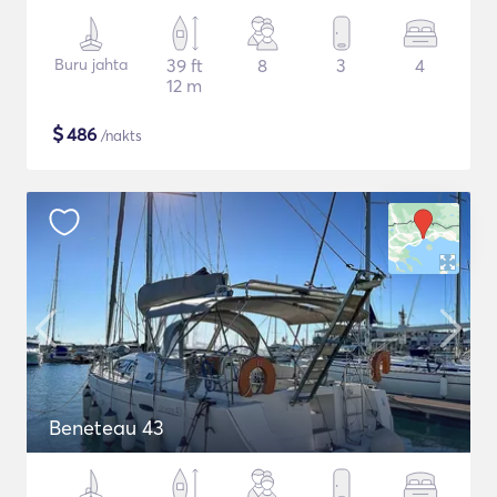
Buru jahta
39 ft
8
3
4
12 m
$
486
/nakts
Beneteau 43