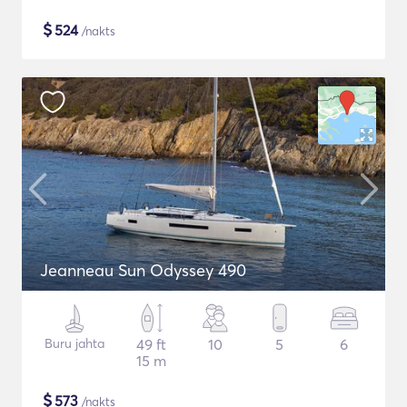
$
524
/nakts
Jeanneau Sun Odyssey 490
Buru jahta
49 ft
10
5
6
15 m
$
573
/nakts