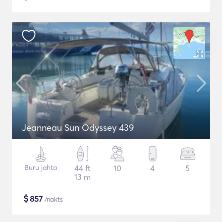
Jeanneau Sun Odyssey 439
Buru jahta
44 ft
10
4
5
13 m
$
857
/nakts