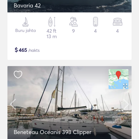
Bavaria 42
Buru jahta
42 ft
9
4
4
13 m
$
465
/nakts
Beneteau Oceanis 393 Clipper