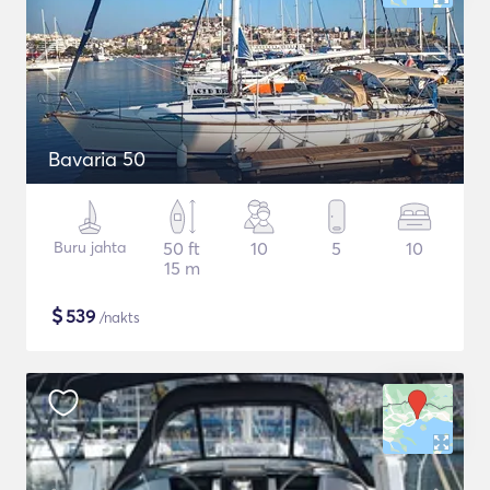
Bavaria 50
Buru jahta
50 ft
10
5
10
15 m
$
539
/nakts