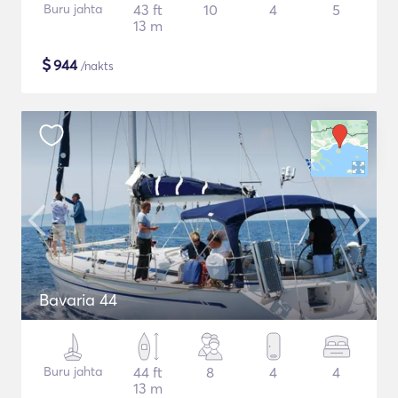
Buru jahta
43 ft
10
4
5
13 m
$
944
/nakts
Bavaria 44
Buru jahta
44 ft
8
4
4
13 m