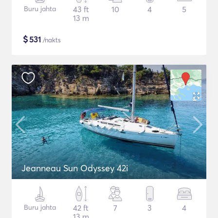
Buru jahta
43 ft
10
4
5
13 m
$
531
/nakts
Jeanneau Sun Odyssey 42i
Buru jahta
42 ft
7
3
4
13 m