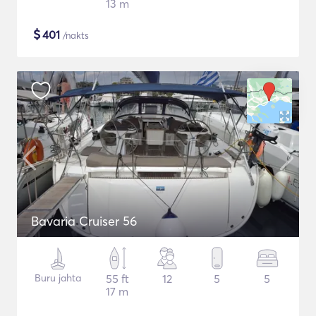
13 m
$
401
/nakts
Bavaria Cruiser 56
Buru jahta
55 ft
12
5
5
17 m