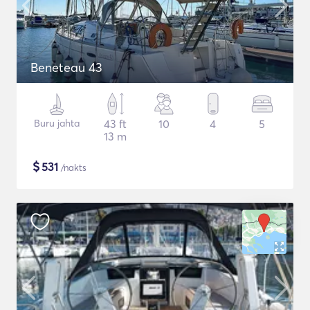
Beneteau 43
Buru jahta
43 ft
10
4
5
13 m
$
531
/nakts