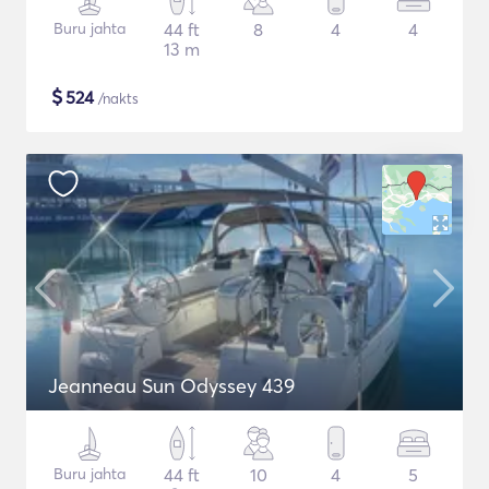
Buru jahta
44 ft
8
4
4
13 m
$
524
/nakts
Jeanneau Sun Odyssey 439
Buru jahta
44 ft
10
4
5