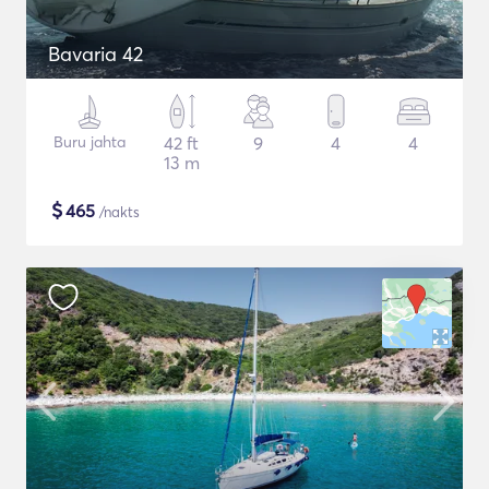
Bavaria 42
Buru jahta
42 ft
9
4
4
13 m
$
465
/nakts