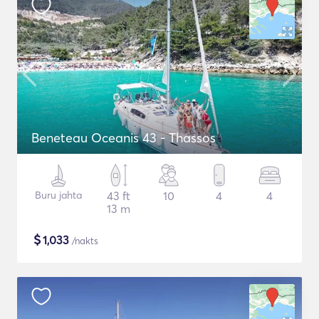
Beneteau Oceanis 43 - Thassos
Buru jahta
43 ft
10
4
4
13 m
$
1,033
/nakts