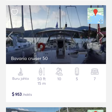
Bavaria cruiser 50
Buru jahta
50 ft
10
5
7
15 m
$
953
/nakts