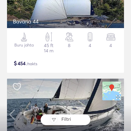
Bavaria 44
Buru jahta
45 ft
8
4
4
14 m
$
454
/nakts
Filtri