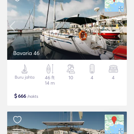
Bavaria 46
Buru jahta
46 ft
10
4
4
14 m
$
666
/nakts