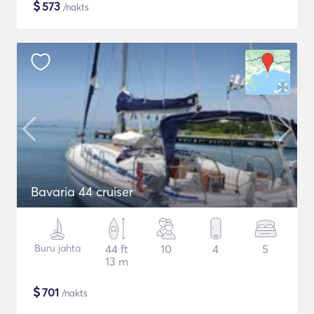
$
573
/nakts
Bavaria 44 cruiser
Buru jahta
44 ft
10
4
5
13 m
$
701
/nakts