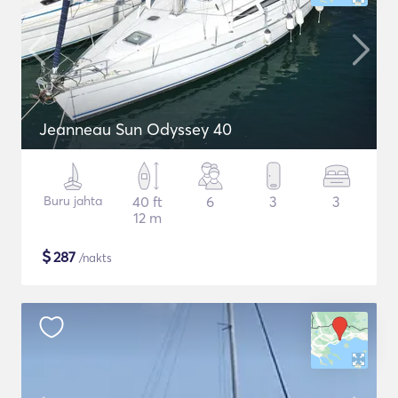
Jeanneau Sun Odyssey 40
Buru jahta
40 ft
6
3
3
12 m
$
287
/nakts