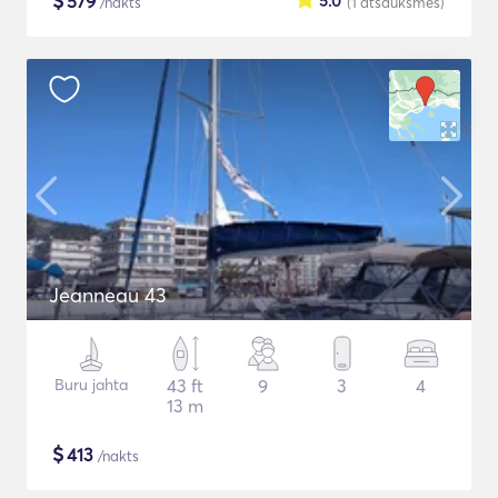
$
579
5.0
/nakts
(1
atsauksmes
)
Jeanneau 43
Buru jahta
43 ft
9
3
4
13 m
$
413
/nakts