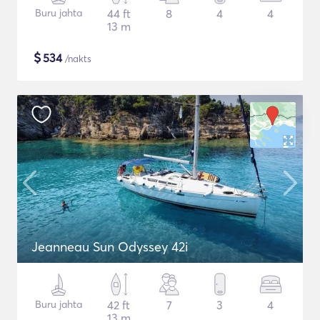
Buru jahta
44 ft
8
4
4
13 m
$
534
/nakts
Jeanneau Sun Odyssey 42i
Buru jahta
42 ft
7
3
4
13 m