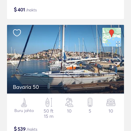
$
401
/nakts
Bavaria 50
Buru jahta
50 ft
10
5
10
15 m
$
539
/nakts