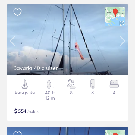
Bavaria 40 cruiser
Buru jahta
40 ft
8
3
4
12 m
$
554
/nakts