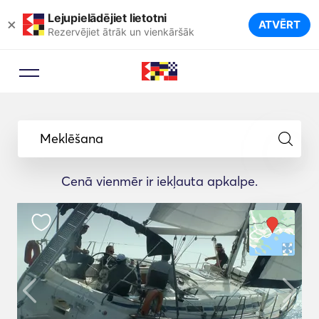
Lejupielādējiet lietotni
×
ATVĒRT
Rezervējiet ātrāk un vienkāršāk
Meklēšana
Cenā vienmēr ir iekļauta apkalpe.