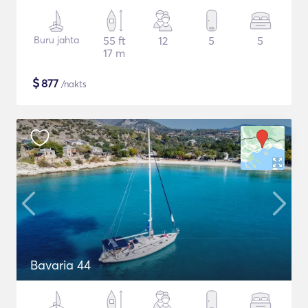
Buru jahta
55 ft
12
5
5
17 m
$
877
/nakts
Bavaria 44