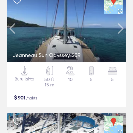
Jeanneau Sun Odyssey 509
Buru jahta
50 ft
10
5
5
15 m
$
901
/nakts