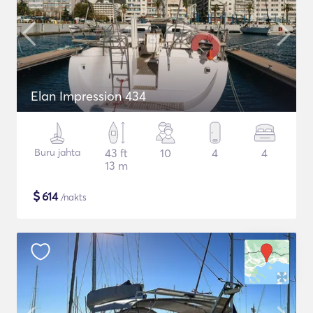
Elan Impression 434
Buru jahta
43 ft
10
4
4
13 m
$
614
/nakts