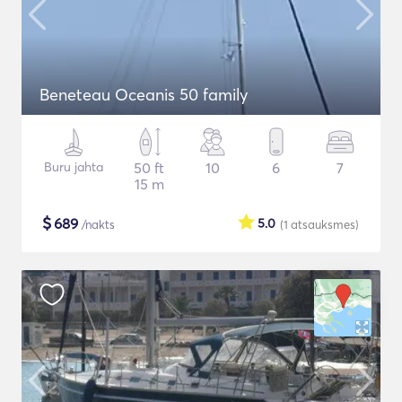
Beneteau Oceanis 50 family
Buru jahta
50 ft
10
6
7
15 m
$
689
5.0
/nakts
(1
atsauksmes
)