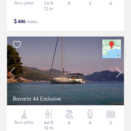
Buru jahta
39 ft
8
3
4
12 m
$
486
/nakts
Bavaria 44 Exclusive
Buru jahta
44 ft
8
4
5
13 m