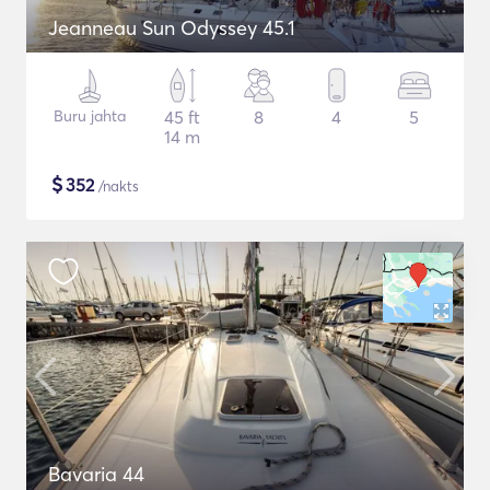
Jeanneau Sun Odyssey 45.1
Buru jahta
45 ft
8
4
5
14 m
$
352
/nakts
Bavaria 44