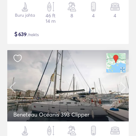
Buru jahta
46 ft
8
4
4
14 m
$
639
/nakts
Beneteau Oceanis 393 Clipper