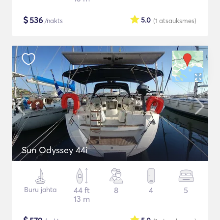
$
536
5.0
/nakts
(1
atsauksmes
)
Sun Odyssey 44i
Buru jahta
44 ft
8
4
5
13 m