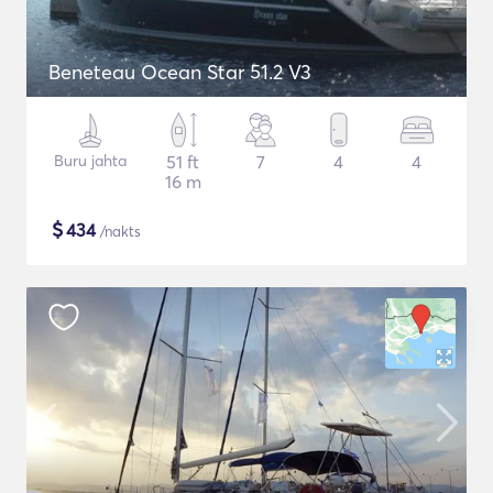
Beneteau Ocean Star 51.2 V3
Buru jahta
51 ft
7
4
4
16 m
$
434
/nakts