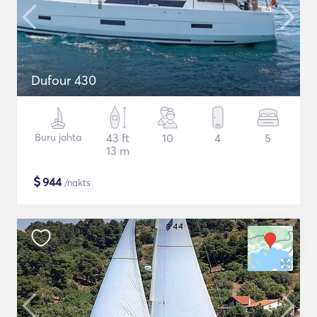
Dufour 430
Buru jahta
43 ft
10
4
5
13 m
$
944
/nakts