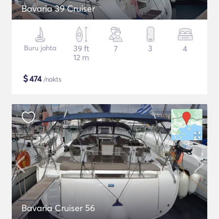
Bavaria 39 Cruiser
Buru jahta
39 ft
7
3
4
12 m
$
474
/nakts
Bavaria Cruiser 56