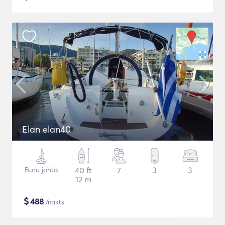
Elan elan40
Buru jahta
40 ft
7
3
3
12 m
$
488
/nakts