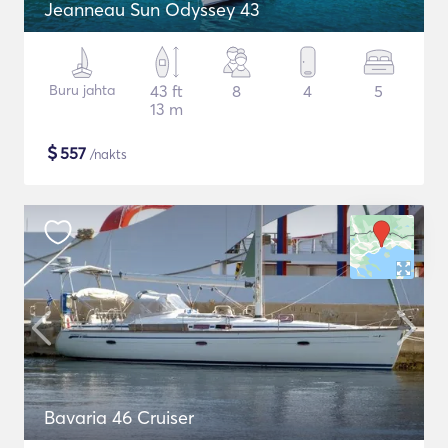
Jeanneau Sun Odyssey 43
Buru jahta
43 ft
8
4
5
13 m
$
557
/nakts
Bavaria 46 Cruiser