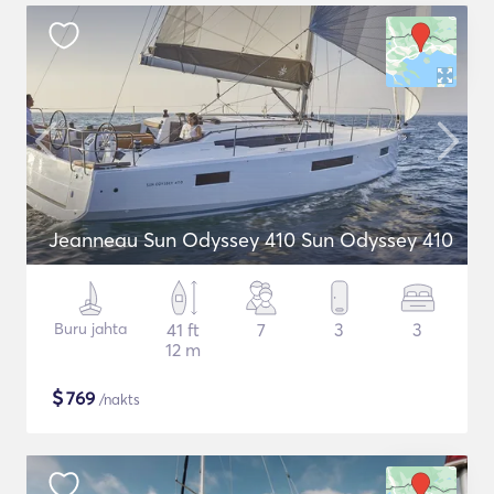
Jeanneau Sun Odyssey 410 Sun Odyssey 410
Buru jahta
41 ft
7
3
3
12 m
$
769
/nakts