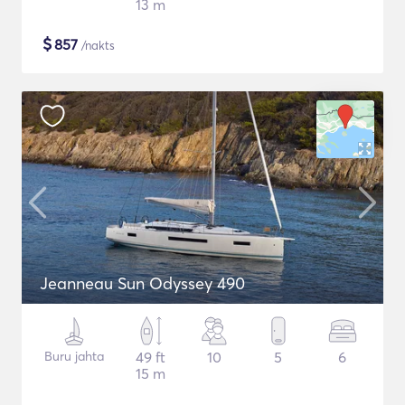
13 m
$
857
/nakts
Jeanneau Sun Odyssey 490
Buru jahta
49 ft
10
5
6
15 m