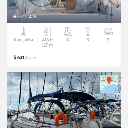
Hanse 418
Buru jahta
418 ft
8
3
3
127 m
$
631
/nakts