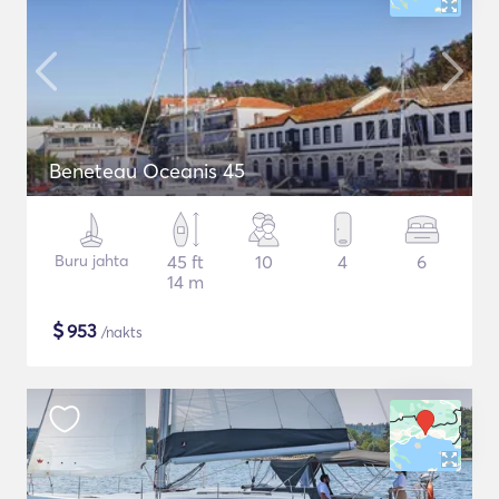
Beneteau Oceanis 45
Buru jahta
45 ft
10
4
6
14 m
$
953
/nakts