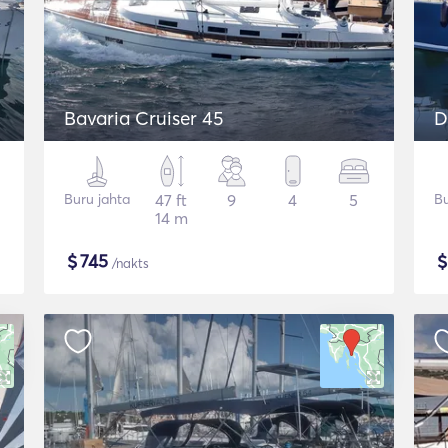
Bavaria Cruiser 45
D
Buru jahta
47 ft
9
4
5
Bu
14 m
$
745
/nakts