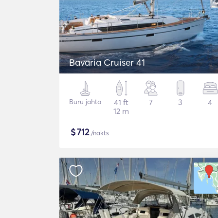
Bavaria Cruiser 41
Buru jahta
41 ft
7
3
4
12 m
$
712
/nakts