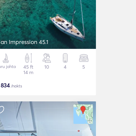
lan Impression 45.1
ru jahta
45 ft
10
4
5
14 m
$
834
/nakts