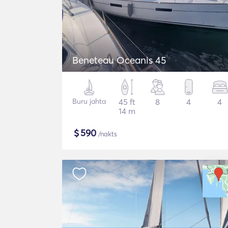
Beneteau Oceanis 45
Buru jahta
45 ft
8
4
4
14 m
$
590
/nakts