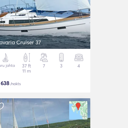
avaria Cruiser 37
ru jahta
37 ft
7
3
4
11 m
$
638
/nakts