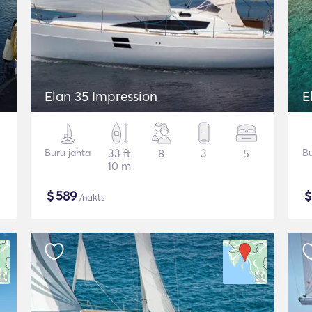
Elan 35 Impression
E
Buru jahta
33 ft
8
3
5
Bu
10 m
$
589
/nakts