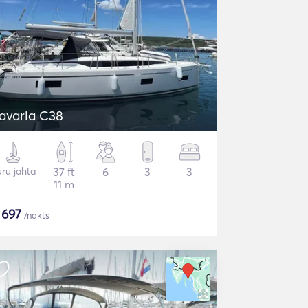
avaria C38
ru jahta
37 ft
6
3
3
11 m
$
697
/nakts