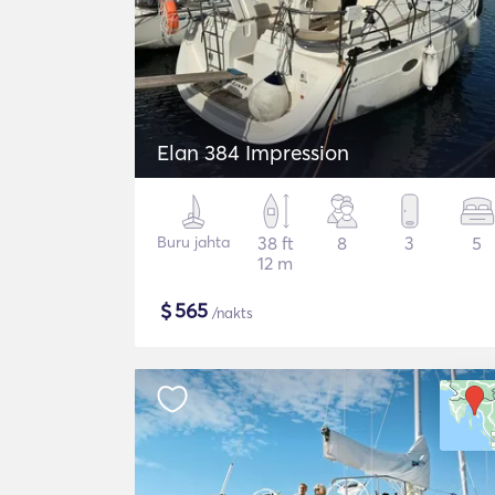
Elan 384 Impression
Buru jahta
38 ft
8
3
5
12 m
$
565
/nakts