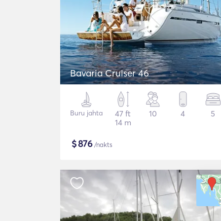
Bavaria Cruiser 46
Buru jahta
47 ft
10
4
5
14 m
$
876
/nakts