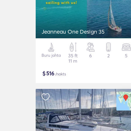
Jeanneau One Design 35
Buru jahta
35 ft
6
2
5
11 m
$
516
/nakts