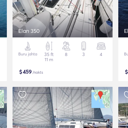
Elan 350
E
Buru jahta
35 ft
8
3
4
Bu
11 m
$
459
/nakts