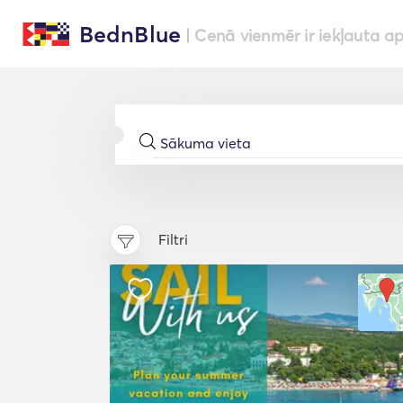
BednBlue
| Cenā vienmēr ir iekļauta a
Filtri