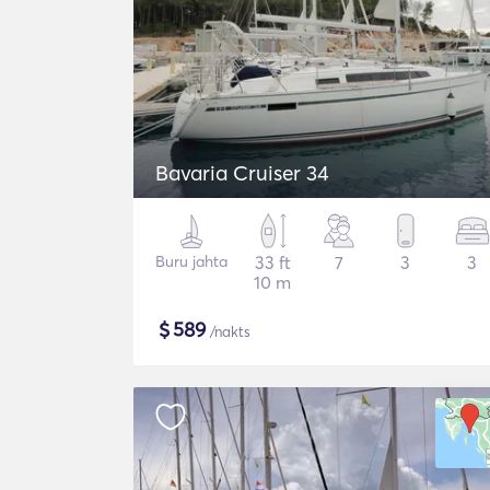
Bavaria Cruiser 34
Buru jahta
33 ft
7
3
3
10 m
$
589
/nakts