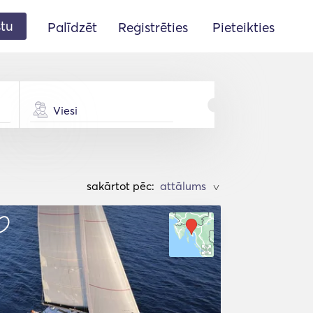
stu
Palīdzēt
Reģistrēties
Pieteikties
Viesi
sakārtot pēc:
>