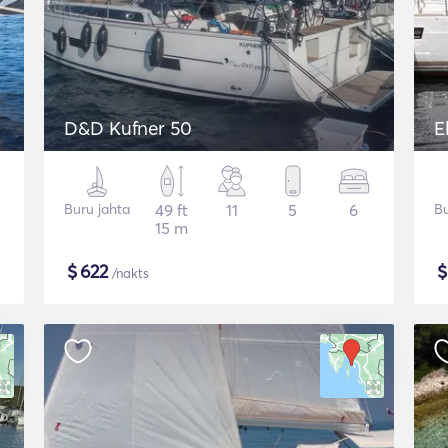
D&D Kufner 50
E
Buru jahta
49 ft
11
5
6
Bu
15 m
$
622
/nakts