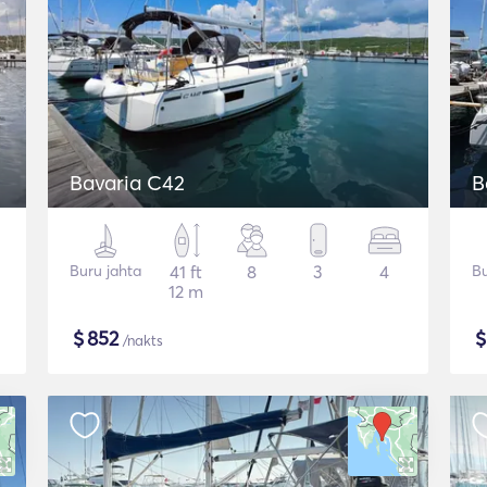
Bavaria C42
B
Buru jahta
41 ft
8
3
4
Bu
12 m
$
852
/nakts