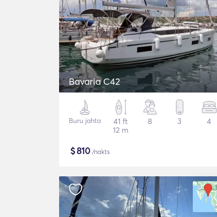
Bavaria C42
Buru jahta
41 ft
8
3
4
12 m
$
810
/nakts