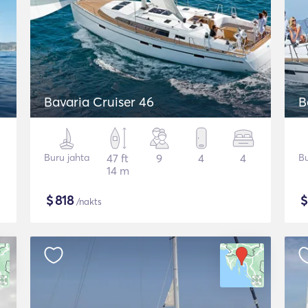
Bavaria Cruiser 46
B
Buru jahta
47 ft
9
4
4
Bu
14 m
$
818
/nakts