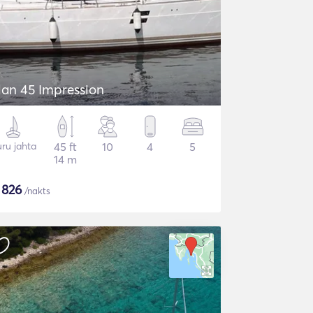
lan 45 Impression
ru jahta
45 ft
10
4
5
14 m
$
826
/nakts