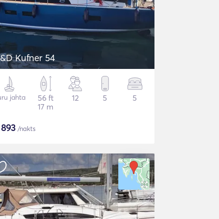
&D Kufner 54
ru jahta
56 ft
12
5
5
17 m
$
893
/nakts