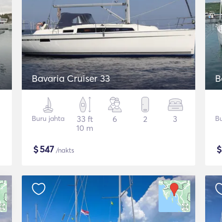
Bavaria Cruiser 33
B
Buru jahta
33 ft
6
2
3
Bu
10 m
$
547
/nakts