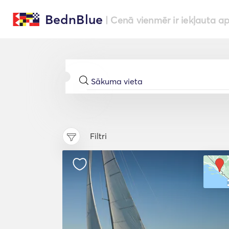
BednBlue
| Cenā vienmēr ir iekļauta a
Filtri