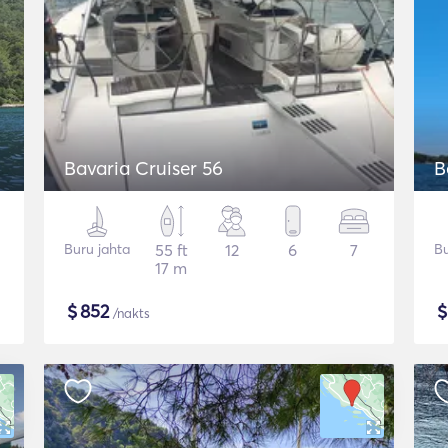
Bavaria Cruiser 56
Buru jahta
55 ft
12
6
7
Bu
17 m
$
852
/nakts