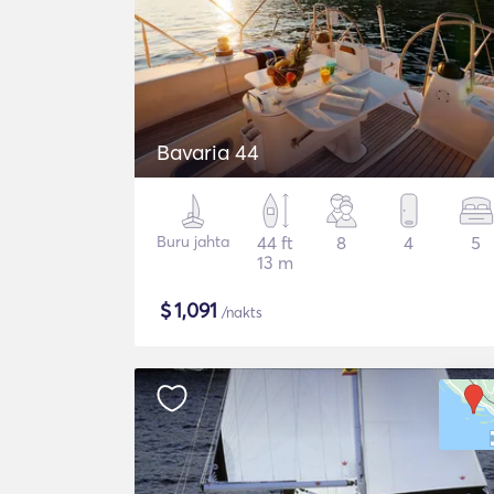
Bavaria 44
Buru jahta
44 ft
8
4
5
13 m
$
1,091
/nakts