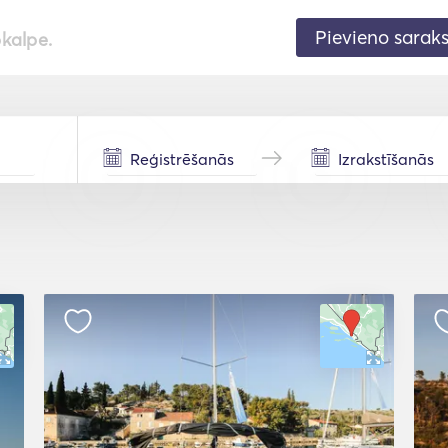
Pievieno sarak
pkalpe.