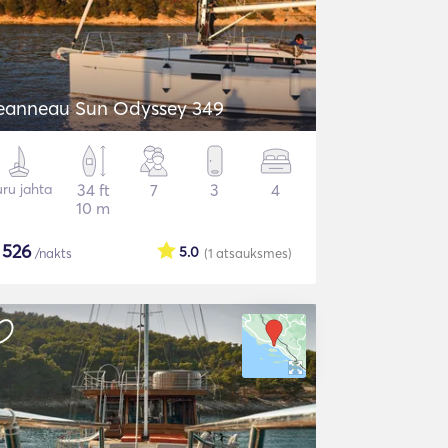
eanneau Sun Odyssey 349
ru jahta
34 ft
7
3
4
10 m
$
526
5.0
/nakts
(1
atsauksmes
)