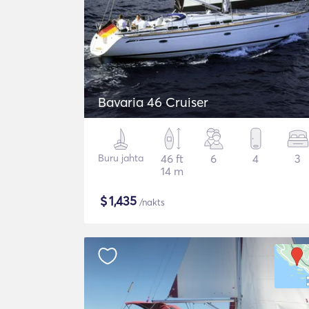
Bavaria 46 Cruiser
Buru jahta
46 ft
6
4
3
14 m
$
1,435
/nakts