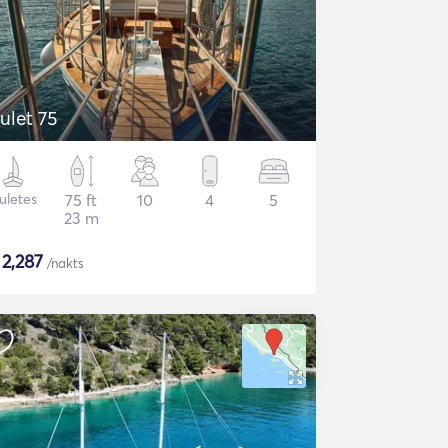
ulet 75
uletes
75 ft
10
4
5
23 m
$
2,287
/nakts