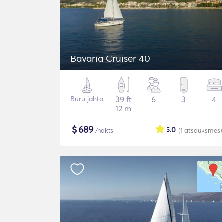
Bavaria Cruiser 40
Buru jahta
39 ft
6
3
4
12 m
$
689
5.0
/nakts
(1
atsauksmes
)