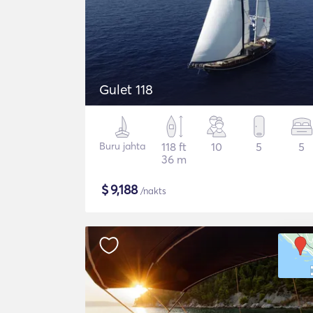
Gulet 118
Buru jahta
118 ft
10
5
5
36 m
$
9,188
/nakts