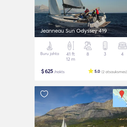
Jeanneau Sun Odyssey 419
Buru jahta
41 ft
8
3
4
12 m
$
625
5.0
/nakts
(2
atsauksmes
)