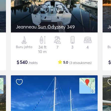
Jeanneau Sun Odyssey 349
J
Buru jahta
34 ft
7
3
4
Bu
10 m
$
540
5.0
/nakts
(3
atsauksmes
)