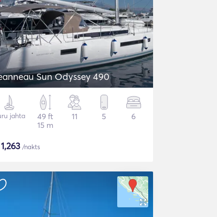
eanneau Sun Odyssey 490
ru jahta
49 ft
11
5
6
15 m
$
1,263
/nakts