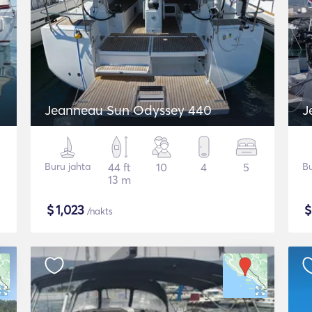
Jeanneau Sun Odyssey 440
J
Buru jahta
44 ft
10
4
5
Bu
13 m
$
1,023
/nakts