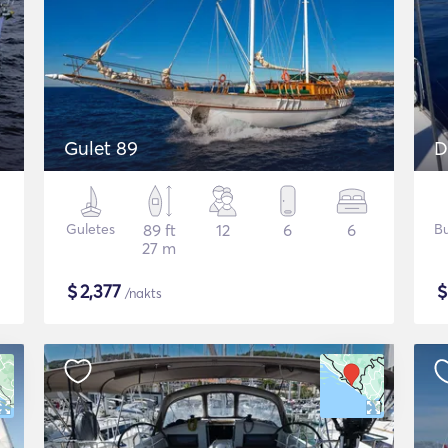
Gulet 89
D
Guletes
89 ft
12
6
6
Bu
27 m
$
2,377
/nakts