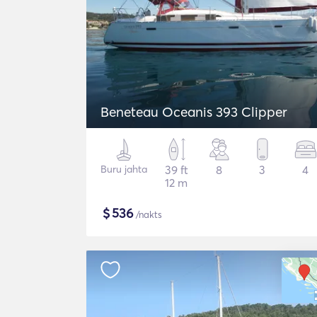
Beneteau Oceanis 393 Clipper
Buru jahta
39 ft
8
3
4
12 m
$
536
/nakts