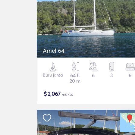
Amel 64
Buru jahta
64 ft
6
3
6
20 m
$
2,067
/nakts