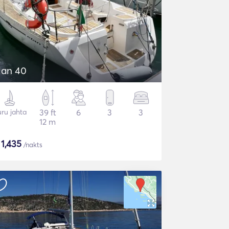
lan 40
ru jahta
39 ft
6
3
3
12 m
$
1,435
/nakts