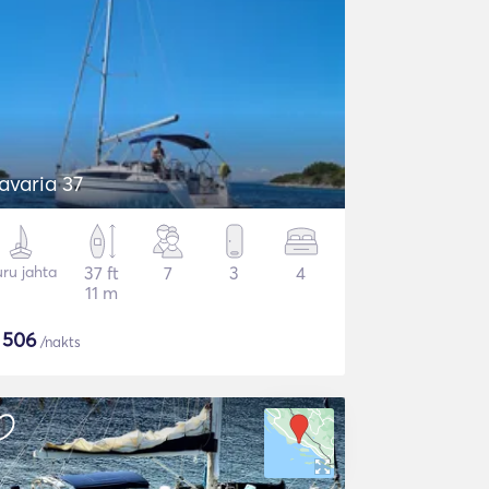
Bavaria 37
ru jahta
37 ft
7
3
4
11 m
$
506
/nakts