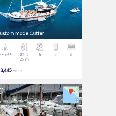
ustom made Cutter
ru jahta
82 ft
6
3
5
25 m
$
3,445
/nakts