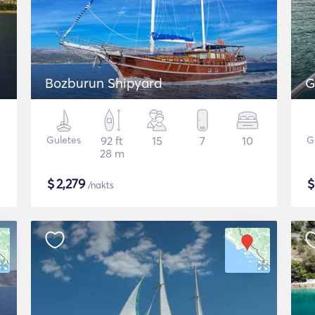
Bozburun Shipyard
G
Guletes
92 ft
15
7
10
G
28 m
$
2,279
/nakts