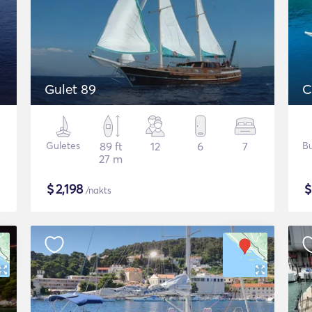
Gulet 89
C
Guletes
89 ft
12
6
7
Bu
27 m
$
2,198
/nakts