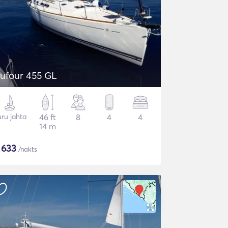
ufour 455 GL
ru jahta
46 ft
8
4
4
14 m
$
633
/nakts