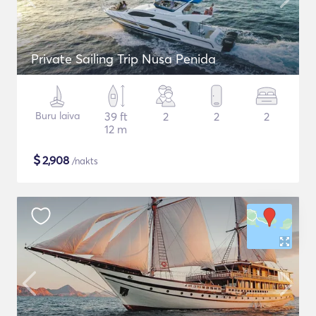
Private Sailing Trip Nusa Penida
Buru laiva
39 ft
2
2
2
12 m
$
2,908
/nakts