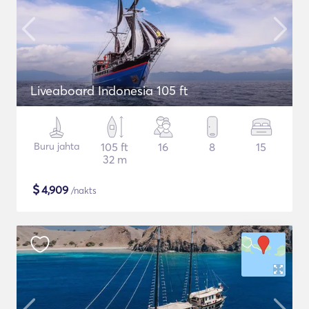
Liveaboard Indonesia 105 ft
Buru jahta
105 ft
16
8
15
32 m
$
4,909
/nakts