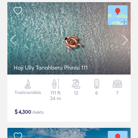
Haji Ully Tanahberu Phinisi 111
Tradicionālais
111 ft
12
6
7
34 m
$
4,300
/nakts