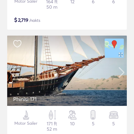
Motor Sailer
164 ft
12
6
6
50 m
$
2,719
/nakts
Phinisi 171
Motor Sailer
171 ft
10
5
5
52 m