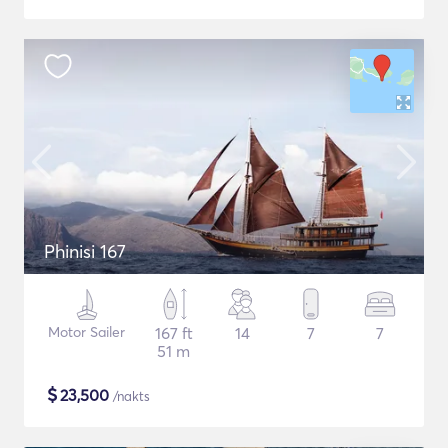
Phinisi 167
Motor Sailer
167 ft
14
7
7
51 m
$
23,500
/nakts