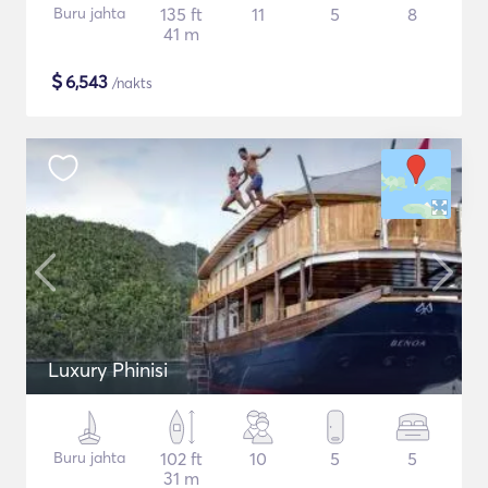
Buru jahta
135 ft
11
5
8
41 m
$
6,543
/nakts
Luxury Phinisi
Buru jahta
102 ft
10
5
5
31 m