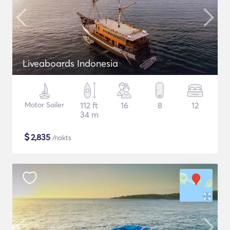
Liveaboards Indonesia
Motor Sailer
112 ft
16
8
12
34 m
$
2,835
/nakts