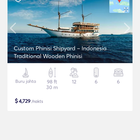
Custom Phinisi Shipyard – Indonesia
Traditional Wooden Phinisi
Buru jahta
98 ft
12
6
6
30 m
$
4,729
/nakts