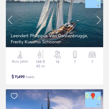
Leendert Philippus Van Oostenbrugge,
Frenty Kusumo Schooner
Buru jahta
148 ft
14
7
7
45 m
$
11,499
/nakts