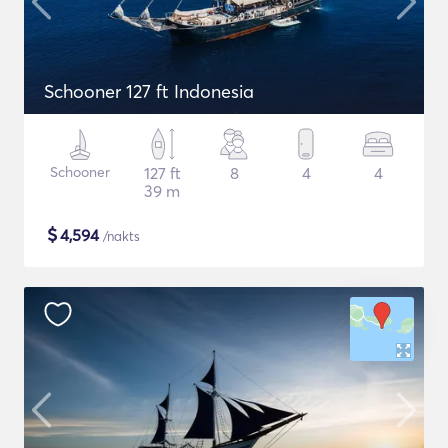
Schooner 127 ft Indonesia
Schooner
127 ft
8
4
4
39 m
$
4,594
/nakts