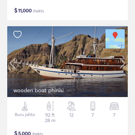
$
11,000
/nakts
wooden boat phinisi
Buru jahta
92 ft
12
7
7
28 m
$
5,000
/nakts