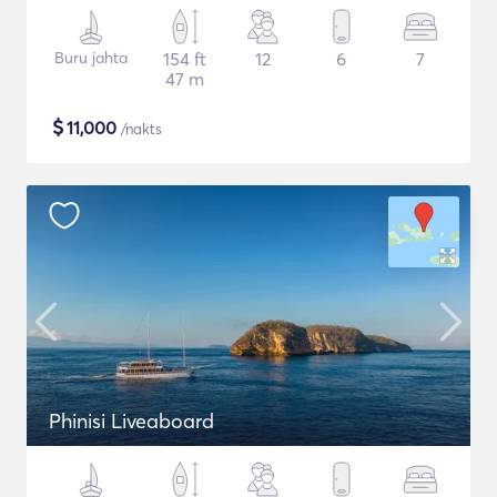
Buru jahta
154 ft
12
6
7
47 m
$
11,000
/nakts
Phinisi Liveaboard