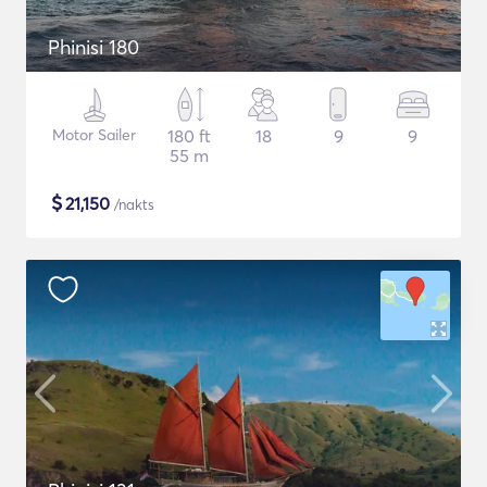
Phinisi 180
Motor Sailer
180 ft
18
9
9
55 m
$
21,150
/nakts