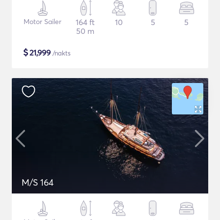
Motor Sailer
164 ft
10
5
5
50 m
$
21,999
/nakts
M/S 164