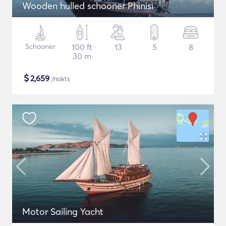
Wooden hulled schooner Phinisi
Schooner
100 ft
13
5
8
30 m
$
2,659
/nakts
Motor Sailing Yacht