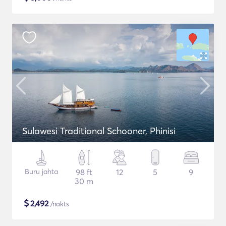
Sulawesi Traditional Schooner, Phinisi
Buru jahta
98 ft
12
5
9
30 m
$
2,492
/nakts