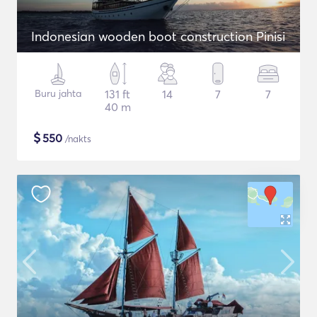
Indonesian wooden boot construction Pinisi
Buru jahta
131 ft
14
7
7
40 m
$
550
/nakts