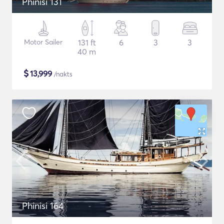
Phinisi 131
Motor Sailer
131 ft
6
3
3
40 m
$
13,999
/nakts
Phinisi 164