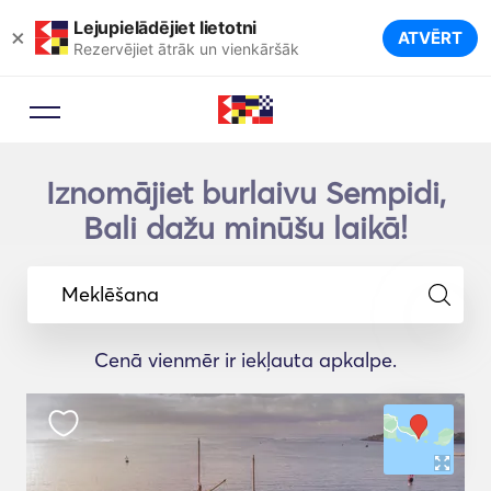
Lejupielādējiet lietotni
×
ATVĒRT
Rezervējiet ātrāk un vienkāršāk
Iznomājiet burlaivu Sempidi,
Bali dažu minūšu laikā!
Meklēšana
Cenā vienmēr ir iekļauta apkalpe.