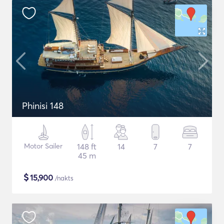
Phinisi 148
Motor Sailer
148 ft
14
7
7
45 m
$
15,900
/nakts