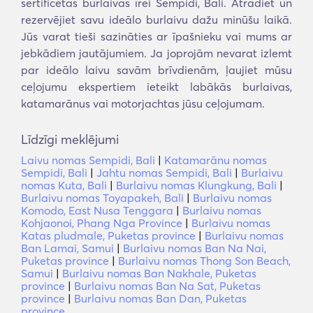
sertificētas burlaivas īrei Sempidi, Bali. Atradiet un
rezervējiet savu ideālo burlaivu dažu minūšu laikā.
Jūs varat tieši sazināties ar īpašnieku vai mums ar
jebkādiem jautājumiem. Ja joprojām nevarat izlemt
par ideālo laivu savām brīvdienām, ļaujiet mūsu
ceļojumu ekspertiem ieteikt labākās burlaivas,
katamarānus vai motorjachtas jūsu ceļojumam.
Līdzīgi meklējumi
Laivu nomas Sempidi, Bali
|
Katamarānu nomas
Sempidi, Bali
|
Jahtu nomas Sempidi, Bali
|
Burlaivu
nomas Kuta, Bali
|
Burlaivu nomas Klungkung, Bali
|
Burlaivu nomas Toyapakeh, Bali
|
Burlaivu nomas
Komodo, East Nusa Tenggara
|
Burlaivu nomas
Kohjaonoi, Phang Nga Province
|
Burlaivu nomas
Katas pludmale, Puketas province
|
Burlaivu nomas
Ban Lamai, Samui
|
Burlaivu nomas Ban Na Nai,
Puketas province
|
Burlaivu nomas Thong Son Beach,
Samui
|
Burlaivu nomas Ban Nakhale, Puketas
province
|
Burlaivu nomas Ban Na Sat, Puketas
province
|
Burlaivu nomas Ban Dan, Puketas
province