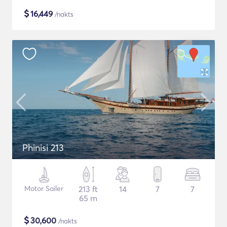
$
16,449
/nakts
Phinisi 213
Motor Sailer
213 ft
14
7
7
65 m
$
30,600
/nakts