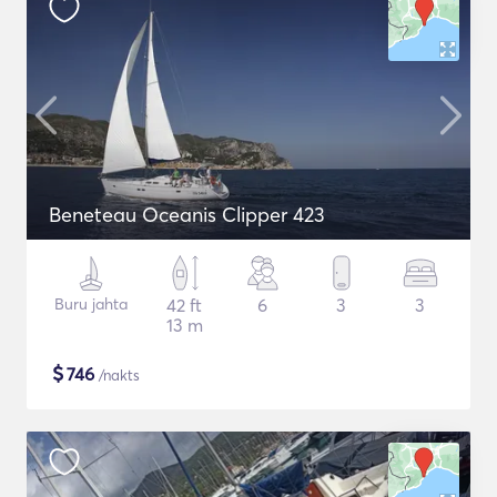
Beneteau Oceanis Clipper 423
Buru jahta
42 ft
6
3
3
13 m
$
746
/nakts