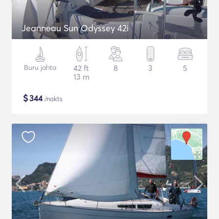
Jeanneau Sun Odyssey 42i
Buru jahta
42 ft
8
3
5
13 m
$
344
/nakts