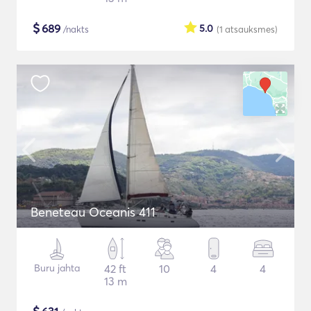
$
689
5.0
/nakts
(1
atsauksmes
)
Beneteau Oceanis 411
Buru jahta
42 ft
10
4
4
13 m