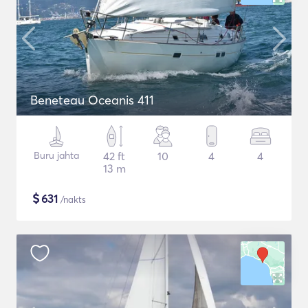
Beneteau Oceanis 411
Buru jahta
42 ft
10
4
4
13 m
$
631
/nakts