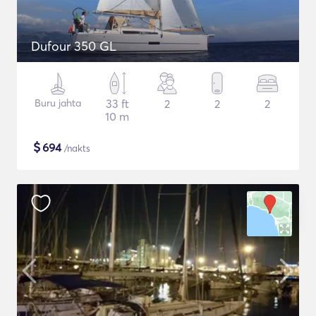
Dufour 350 GL
Buru jahta
33 ft
2
2
2
10 m
$
694
/nakts