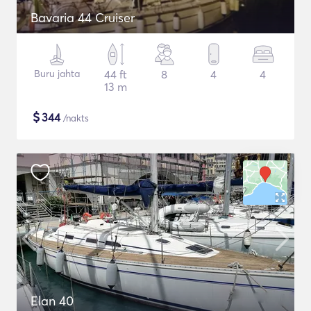
Bavaria 44 Cruiser
Buru jahta
44 ft
8
4
4
13 m
$
344
/nakts
Elan 40