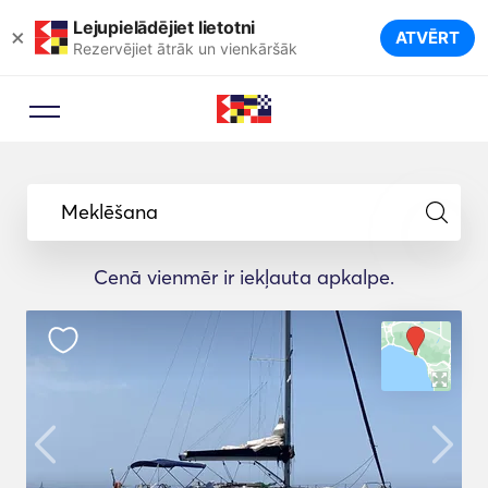
Lejupielādējiet lietotni
×
ATVĒRT
Rezervējiet ātrāk un vienkāršāk
Meklēšana
Cenā vienmēr ir iekļauta apkalpe.