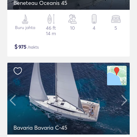
Beneteau Oceanis 45
Buru jahta
46 ft
10
4
5
14 m
$
975
/nakts
Bavaria Bavaria C-45