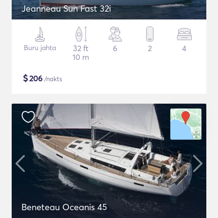
Jeanneau Sun Fast 32i
Buru jahta
32 ft
6
2
4
10 m
$
206
/nakts
Beneteau Oceanis 45