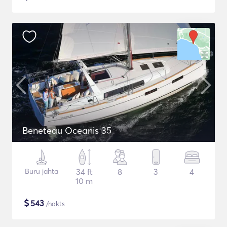
Beneteau Oceanis 35
Buru jahta
34 ft
8
3
4
10 m
$
543
/nakts