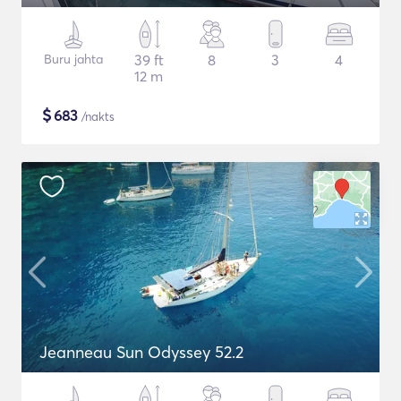
Buru jahta
39 ft
8
3
4
12 m
$
683
/nakts
Jeanneau Sun Odyssey 52.2