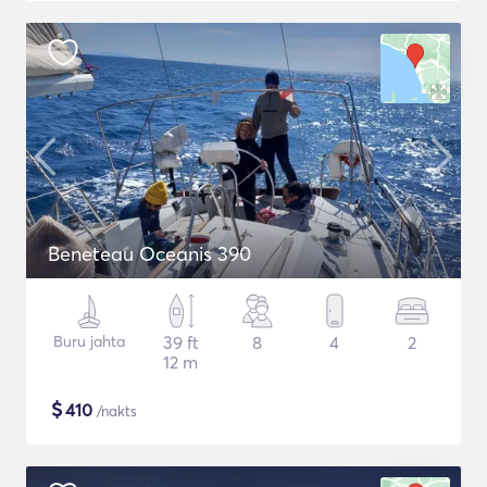
Beneteau Oceanis 390
Buru jahta
39 ft
8
4
2
12 m
$
410
/nakts