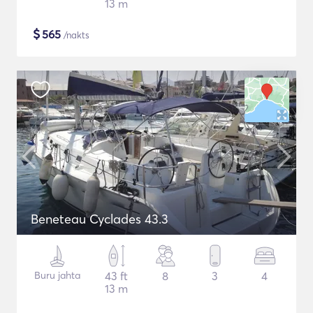
13 m
$
565
/nakts
Beneteau Cyclades 43.3
Buru jahta
43 ft
8
3
4
13 m