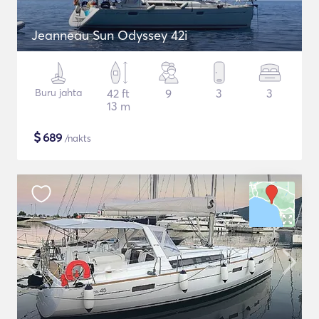
Jeanneau Sun Odyssey 42i
Buru jahta
42 ft
9
3
3
13 m
$
689
/nakts