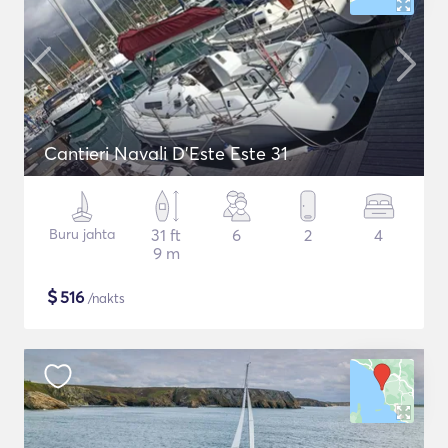
Cantieri Navali D'Este Este 31
Buru jahta
31 ft
6
2
4
9 m
$
516
/nakts