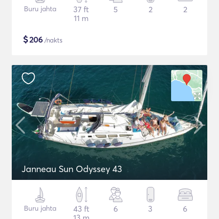
Buru jahta
37 ft
5
2
2
11 m
$
206
/nakts
Janneau Sun Odyssey 43
Buru jahta
43 ft
6
3
6
13 m