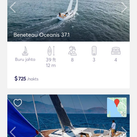
Beneteau Oceanis 37.1
Buru jahta
39 ft
8
3
4
12 m
$
725
/nakts