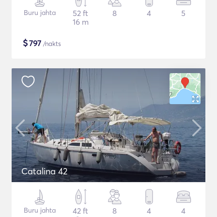
Buru jahta
52 ft
8
4
5
16 m
$
797
/nakts
Catalina 42
Buru jahta
42 ft
8
4
4