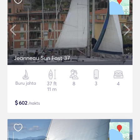
Jeanneau Sun Fast 37
Buru jahta
37 ft
8
3
4
11 m
$
602
/nakts