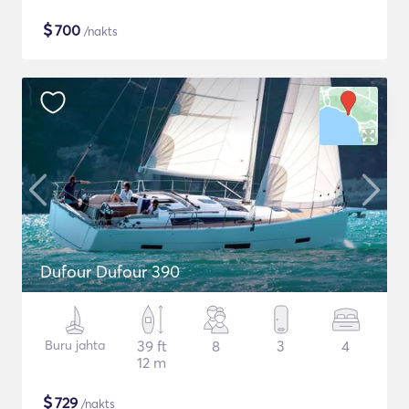
$
700
/nakts
Dufour Dufour 390
Buru jahta
39 ft
8
3
4
12 m
$
729
/nakts