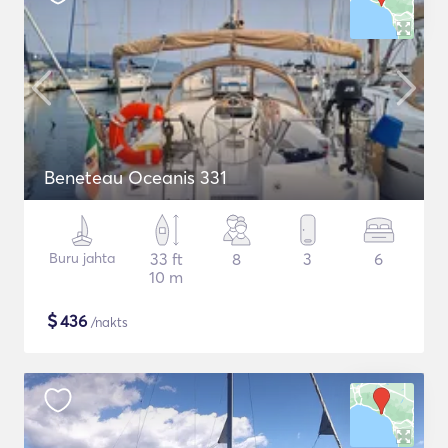
Beneteau Oceanis 331
Buru jahta
33 ft
8
3
6
10 m
$
436
/nakts