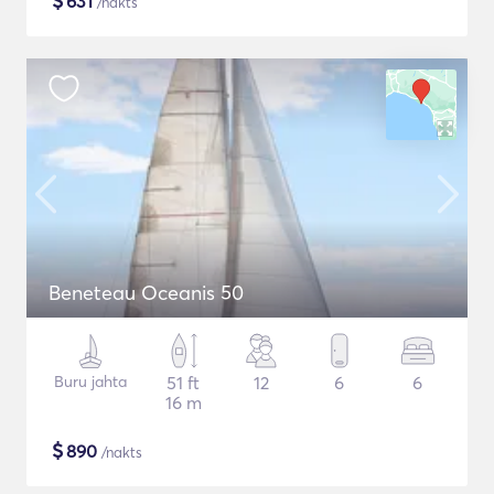
$
631
/nakts
Beneteau Oceanis 50
Buru jahta
51 ft
12
6
6
16 m
$
890
/nakts