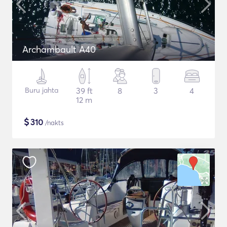
Archambault A40
Buru jahta
39 ft
8
3
4
12 m
$
310
/nakts