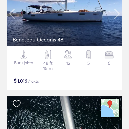
Beneteau Oceanis 48
Buru jahta
48 ft
12
5
6
15 m
$
1,016
/nakts