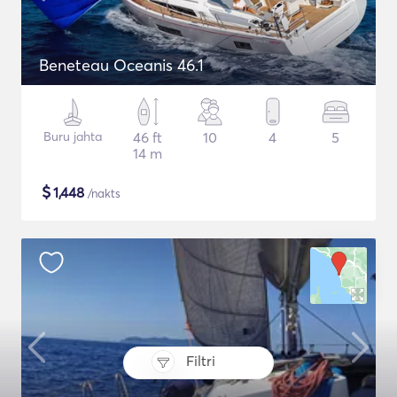
Beneteau Oceanis 46.1
Buru jahta
46 ft
10
4
5
14 m
$
1,448
/nakts
Filtri