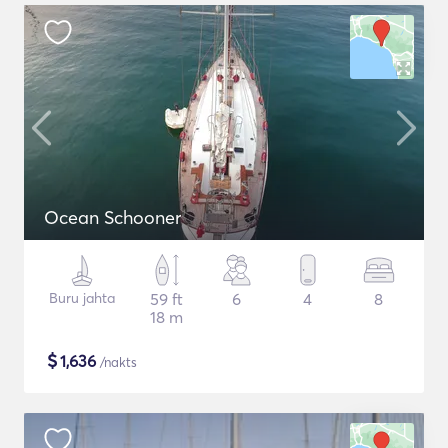
Ocean Schooner
Buru jahta
59 ft
6
4
8
18 m
$
1,636
/nakts