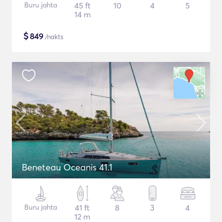
Buru jahta
45 ft
10
4
5
14 m
$
849
/nakts
Beneteau Oceanis 41.1
Buru jahta
41 ft
8
3
4
12 m