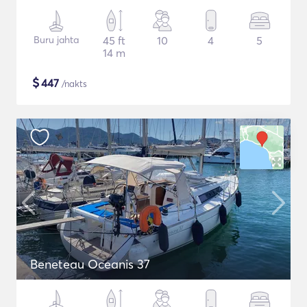
Buru jahta
45 ft
10
4
5
14 m
$
447
/nakts
Beneteau Oceanis 37