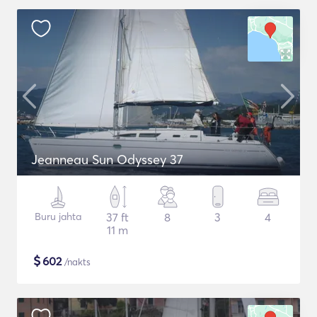
Jeanneau Sun Odyssey 37
Buru jahta
37 ft
8
3
4
11 m
$
602
/nakts