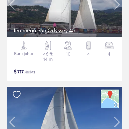
Jeanneau Sun Odyssey 45
Buru jahta
46 ft
10
4
4
14 m
$
717
/nakts