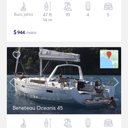
Buru jahta
47 ft
10
4
5
14 m
$
944
/nakts
Beneteau Oceanis 45