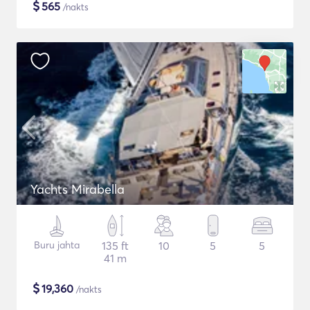
$
565
/nakts
Yachts Mirabella
Buru jahta
135 ft
10
5
5
41 m
$
19,360
/nakts