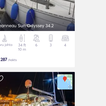
eanneau Sun Odyssey 34.2
ru jahta
34 ft
6
3
4
10 m
$
287
/nakts