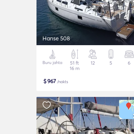
Hanse 508
Buru jahta
51 ft
12
5
6
16 m
$
967
/nakts