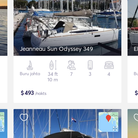
Jeanneau Sun Odyssey 349
E
Buru jahta
34 ft
7
3
4
Bu
10 m
$
493
/nakts