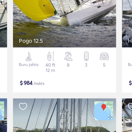
Pogo 12.5
H
Buru jahta
40 ft
8
3
5
Bu
12 m
$
984
/nakts