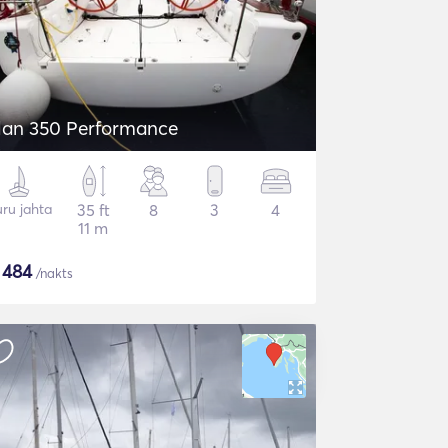
lan 350 Performance
ru jahta
35 ft
8
3
4
11 m
$
484
/nakts