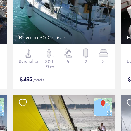
Bavaria 30 Cruiser
E
Buru jahta
30 ft
6
2
3
Bu
9 m
$
495
/nakts