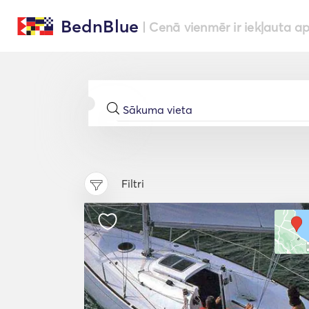
BednBlue
| Cenā vienmēr ir iekļauta a
Filtri