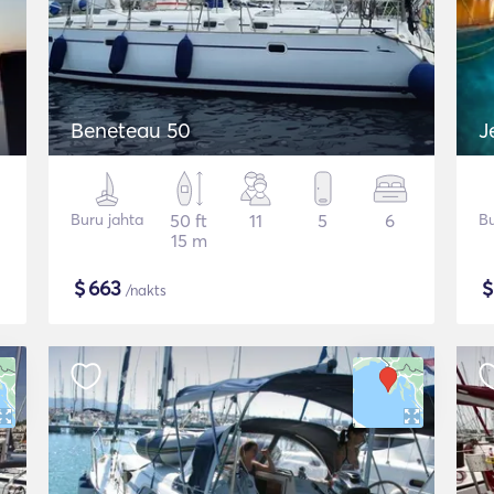
Beneteau 50
J
Buru jahta
50 ft
11
5
6
Bu
15 m
$
663
/nakts