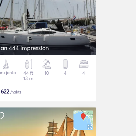
lan 444 Impression
ru jahta
44 ft
10
4
4
13 m
$
622
/nakts