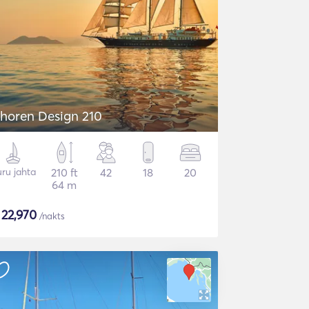
horen Design 210
ru jahta
210 ft
42
18
20
64 m
$
22,970
/nakts