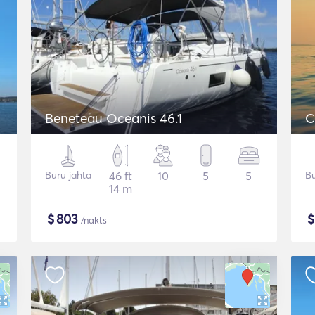
Beneteau Oceanis 46.1
C
Buru jahta
46 ft
10
5
5
Bu
14 m
$
803
/nakts