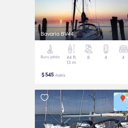
Bavaria BV44
Buru jahta
44 ft
8
4
4
13 m
$
545
/nakts