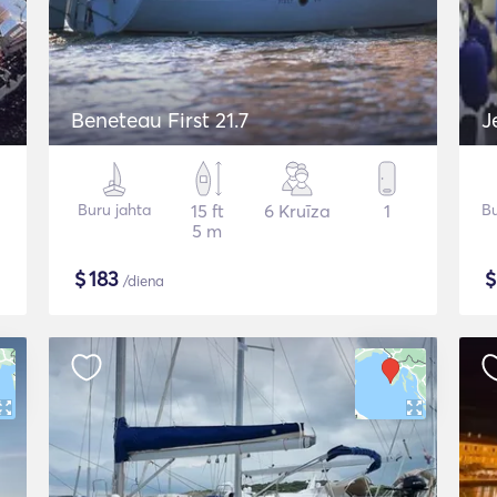
Beneteau First 21.7
J
Buru jahta
15 ft
6 Kruīza
1
Bu
5 m
$
183
/diena