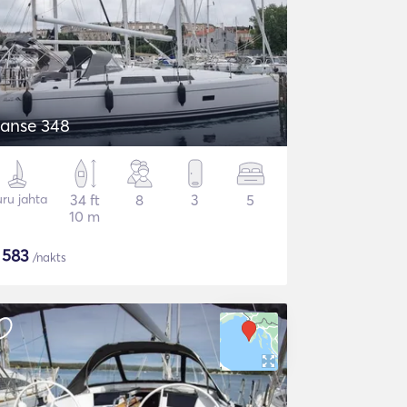
anse 348
ru jahta
34 ft
8
3
5
10 m
$
583
/nakts