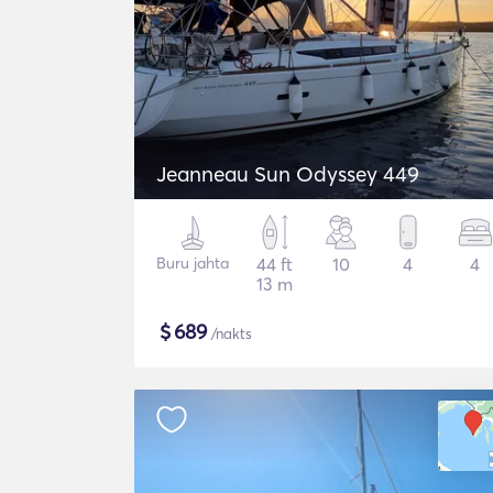
Jeanneau Sun Odyssey 449
Buru jahta
44 ft
10
4
4
13 m
$
689
/nakts