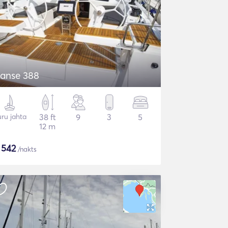
anse 388
ru jahta
38 ft
9
3
5
12 m
$
542
/nakts