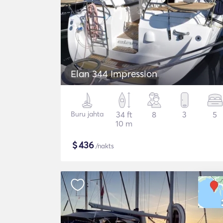
Elan 344 Impression
Buru jahta
34 ft
8
3
5
10 m
$
436
/nakts