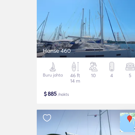
Hanse 460
Buru jahta
46 ft
10
4
5
14 m
$
885
/nakts