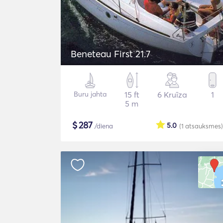
Beneteau First 21.7
Buru jahta
15 ft
6 Kruīza
1
5 m
$
287
5.0
/diena
(1
atsauksmes
)