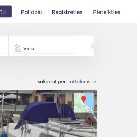
stu
Palīdzēt
Reģistrēties
Pieteikties
Viesi
sakārtot pēc:
>