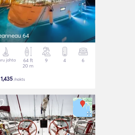
eanneau 64
ru jahta
64 ft
9
4
6
20 m
$
1,435
/nakts