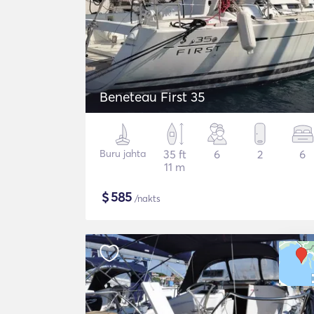
Beneteau First 35
Buru jahta
35 ft
6
2
6
11 m
$
585
/nakts