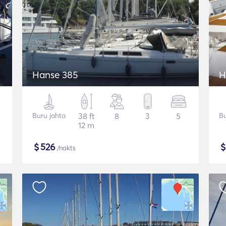
Hanse 385
H
Buru jahta
38 ft
8
3
5
Bu
12 m
$
526
/nakts