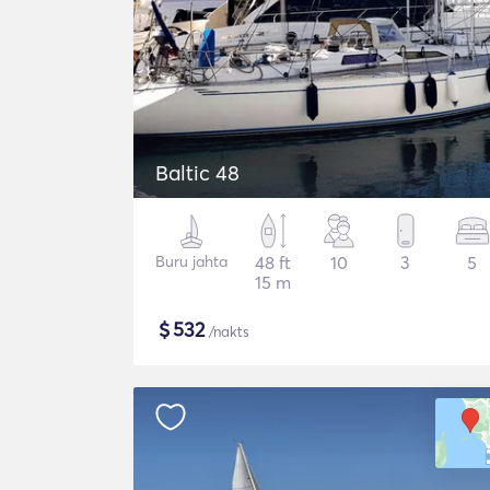
Baltic 48
Buru jahta
48 ft
10
3
5
15 m
$
532
/nakts