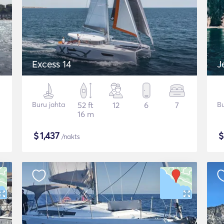
Excess 14
J
Buru jahta
52 ft
12
6
7
Bu
16 m
$
1,437
/nakts