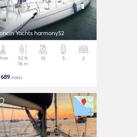
oncin Yachts harmony52
loop
52 ft
10
5
2
16 m
$
689
/nakts