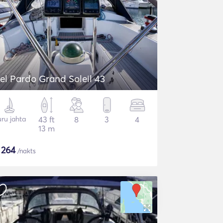
el Pardo Grand Soleil 43
ru jahta
43 ft
8
3
4
13 m
$
264
/nakts