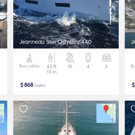
Jeanneau Sun Odyssey 440
J
Buru jahta
43 ft
10
4
5
Bu
13 m
$
868
/nakts