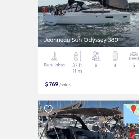
Jeanneau Sun Odyssey 380
Buru jahta
37 ft
8
4
5
11 m
$
769
/nakts