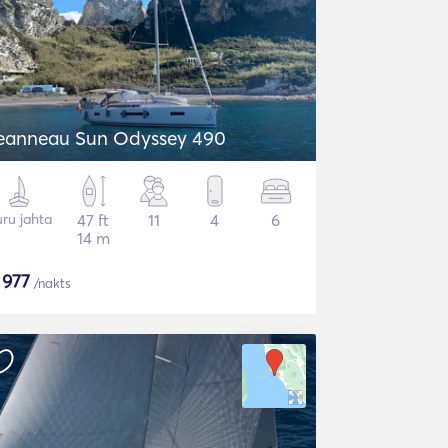
eanneau Sun Odyssey 490
ru jahta
47 ft
11
4
6
14 m
$
977
/nakts