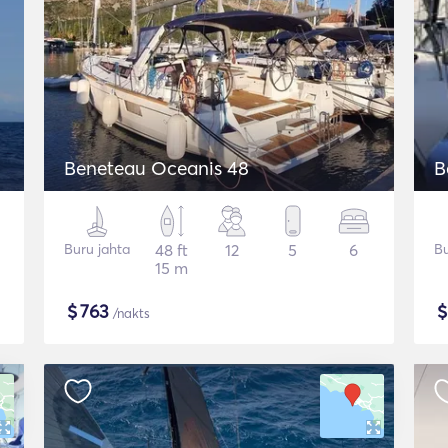
Beneteau Oceanis 48
B
Buru jahta
48 ft
12
5
6
Bu
15 m
$
763
/nakts