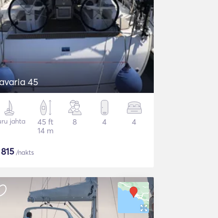
avaria 45
ru jahta
45 ft
8
4
4
14 m
$
815
/nakts