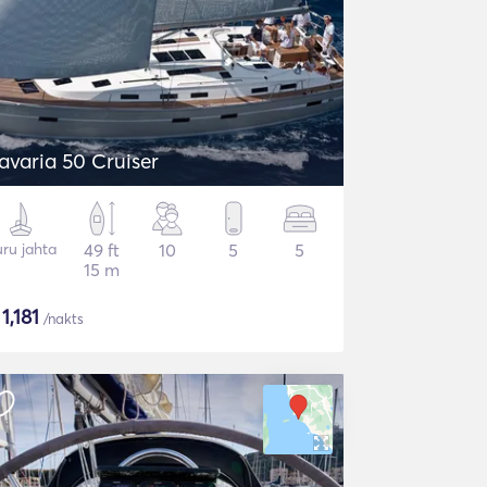
avaria 50 Cruiser
ru jahta
49 ft
10
5
5
15 m
$
1,181
/nakts