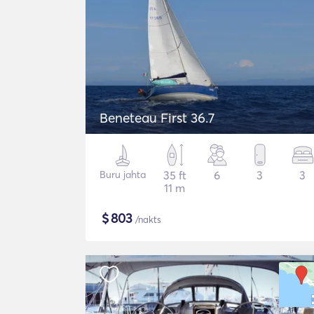
Beneteau First 36.7
Buru jahta
35 ft
6
3
3
11 m
$
803
/nakts