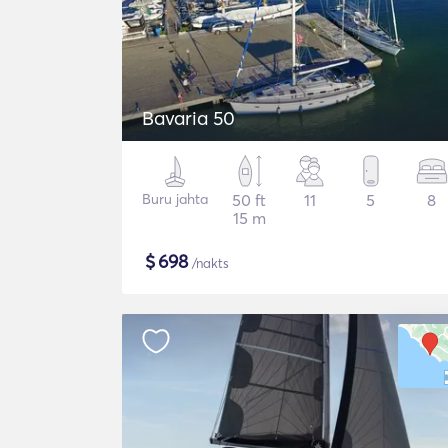
Bavaria 50
Buru jahta
50 ft
11
5
8
15 m
$
698
/nakts