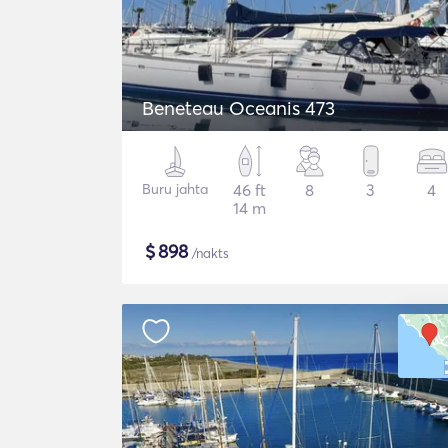
Beneteau Oceanis 473
Buru jahta
46 ft
8
3
4
14 m
$
898
/nakts