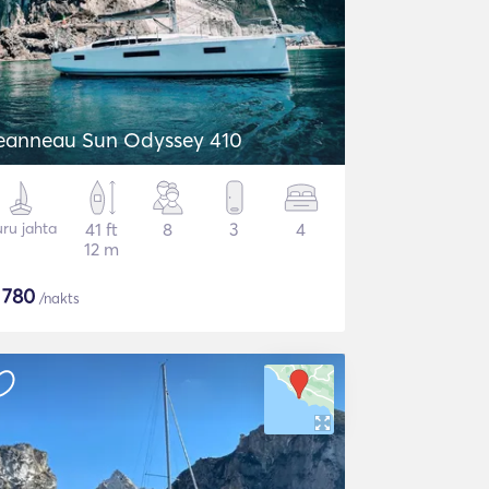
eanneau Sun Odyssey 410
ru jahta
41 ft
8
3
4
12 m
$
780
/nakts