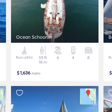
Ocean Schooner
B
Buru jahta
59 ft
6
4
8
Bu
18 m
$
1,636
/nakts