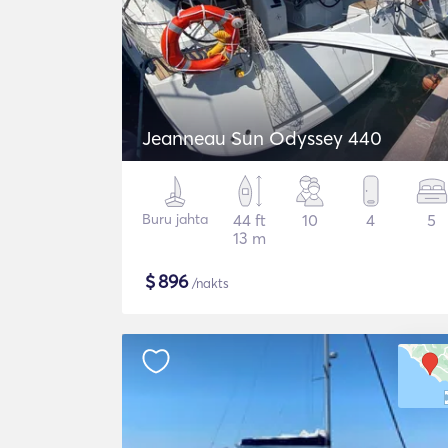
Jeanneau Sun Odyssey 440
Buru jahta
44 ft
10
4
5
13 m
$
896
/nakts