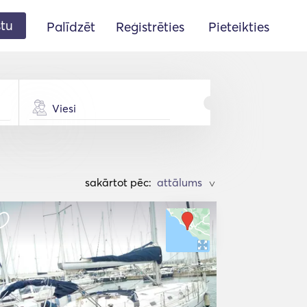
stu
Palīdzēt
Reģistrēties
Pieteikties
Viesi
sakārtot pēc:
>