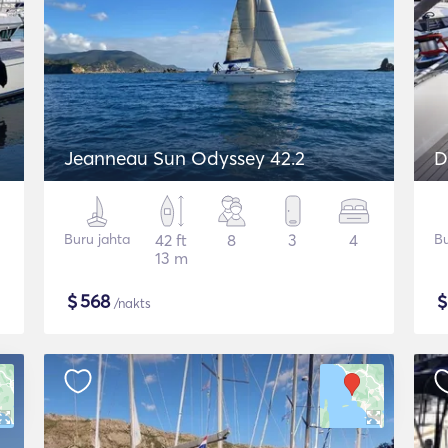
Jeanneau Sun Odyssey 42.2
D
Buru jahta
42 ft
8
3
4
Bu
13 m
$
568
/nakts