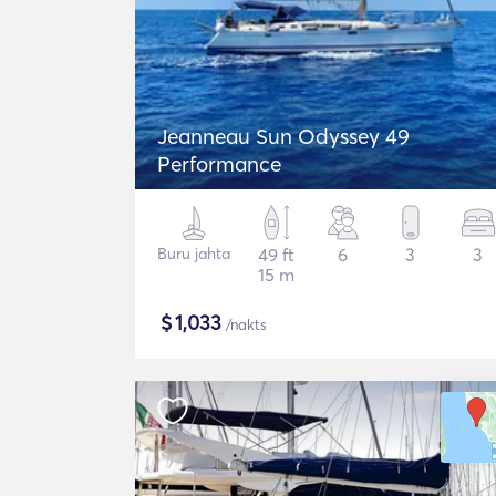
Jeanneau Sun Odyssey 49
Performance
Buru jahta
49 ft
6
3
3
15 m
$
1,033
/nakts