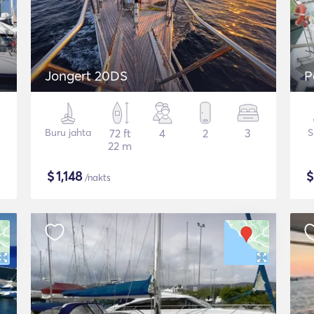
Jongert 20DS
P
Buru jahta
72 ft
4
2
3
S
22 m
$
1,148
/nakts