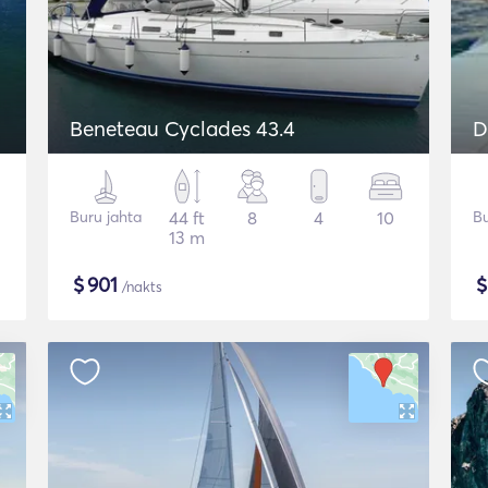
Beneteau Cyclades 43.4
D
Buru jahta
44 ft
8
4
10
Bu
13 m
$
901
/nakts