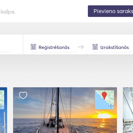
Pievieno sarak
pkalpe.