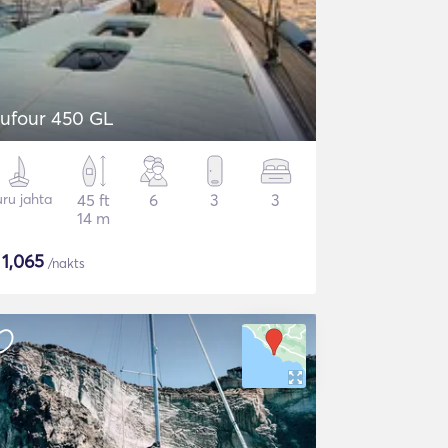
ufour 450 GL
ru jahta
45 ft
6
3
3
14 m
$
1,065
/nakts