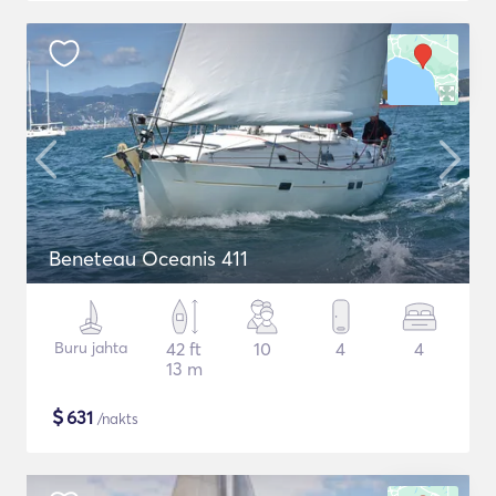
Beneteau Oceanis 411
Buru jahta
42 ft
10
4
4
13 m
$
631
/nakts