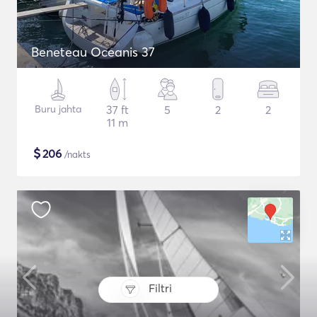
Beneteau Oceanis 37
Buru jahta
37 ft
5
2
2
11 m
$
206
/nakts
Filtri