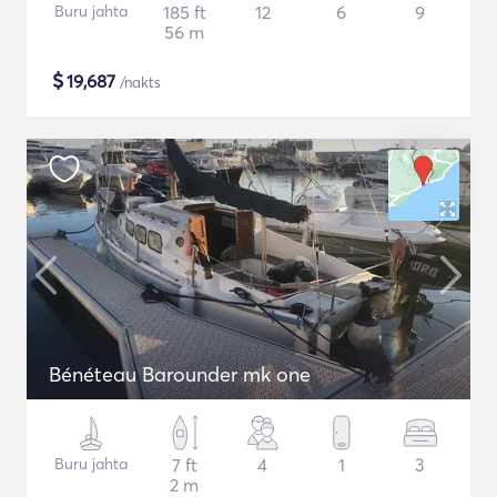
Buru jahta
185 ft
12
6
9
56 m
$
19,687
/nakts
Bénéteau Barounder mk one
Buru jahta
7 ft
4
1
3
2 m