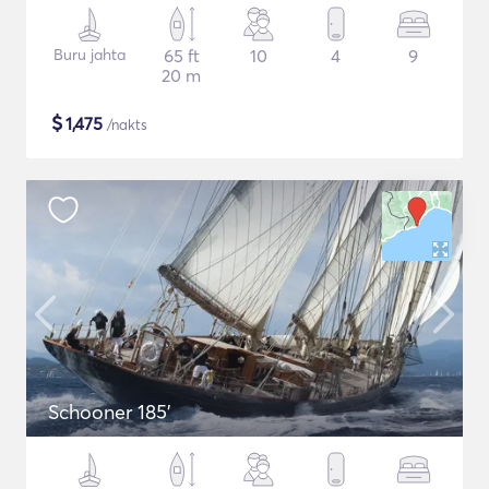
Buru jahta
65 ft
10
4
9
20 m
$
1,475
/nakts
Schooner 185'