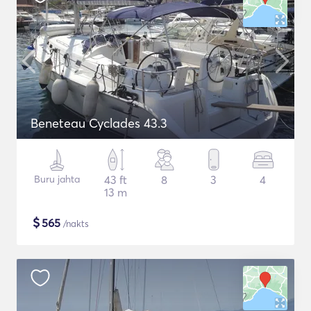
Beneteau Cyclades 43.3
Buru jahta
43 ft
8
3
4
13 m
$
565
/nakts