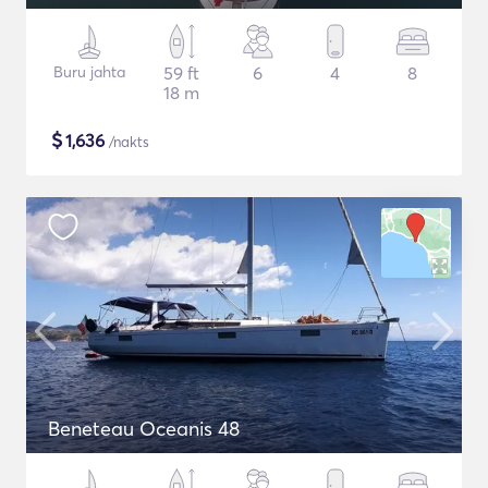
Buru jahta
59 ft
6
4
8
18 m
$
1,636
/nakts
Beneteau Oceanis 48