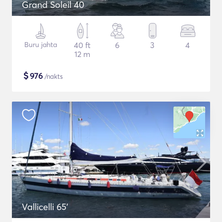
Grand Soleil 40
Buru jahta
40 ft
6
3
4
12 m
$
976
/nakts
Vallicelli 65'