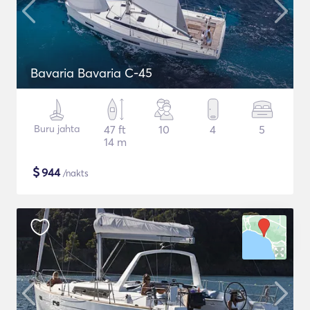
Bavaria Bavaria C-45
Buru jahta
47 ft
10
4
5
14 m
$
944
/nakts