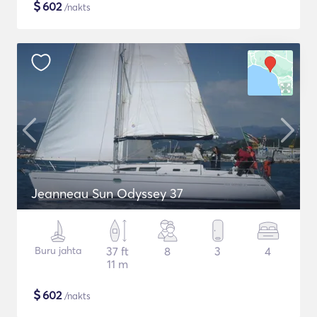
$
602
/nakts
Jeanneau Sun Odyssey 37
Buru jahta
37 ft
8
3
4
11 m
$
602
/nakts