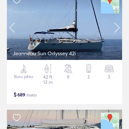
Jeanneau Sun Odyssey 42i
Buru jahta
42 ft
9
3
3
13 m
$
689
/nakts