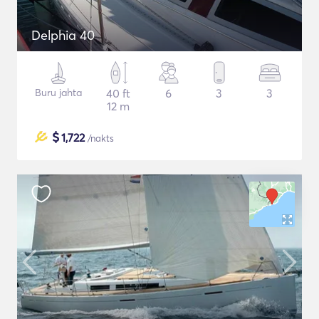
Delphia 40
Buru jahta
40 ft
6
3
3
12 m
$
1,722
/nakts