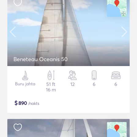
Beneteau Oceanis 50
Buru jahta
51 ft
12
6
6
16 m
$
890
/nakts