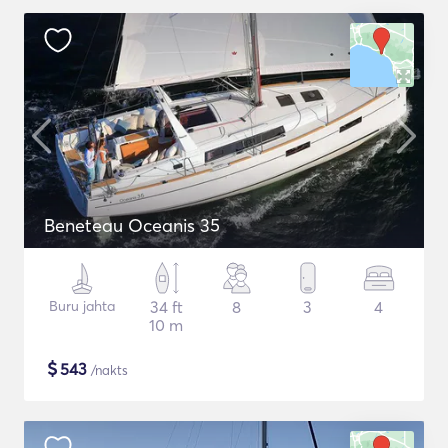
Beneteau Oceanis 35
Buru jahta
34 ft
8
3
4
10 m
$
543
/nakts