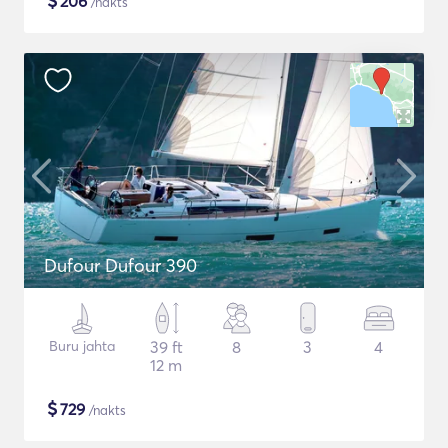
$
206
/nakts
Dufour Dufour 390
Buru jahta
39 ft
8
3
4
12 m
$
729
/nakts