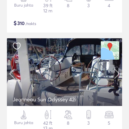
Buru jahta
39 ft
8
3
4
12 m
$
310
/nakts
Jeanneau Sun Odyssey 42i
Buru jahta
42 ft
8
3
5
13 m