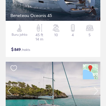
Beneteau Oceanis 45
Buru jahta
45 ft
10
4
5
14 m
$
849
/nakts