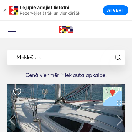
Lejupielādējiet lietotni
×
ATVĒRT
Rezervējiet ātrāk un vienkāršāk
Meklēšana
Cenā vienmēr ir iekļauta apkalpe.