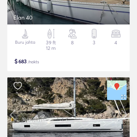
Elan 40
Buru jahta
39 ft
8
3
4
12 m
$
683
/nakts