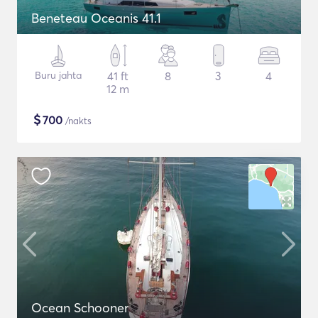
Beneteau Oceanis 41.1
Buru jahta
41 ft
8
3
4
12 m
$
700
/nakts
Ocean Schooner