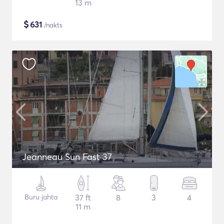
13 m
$
631
/nakts
Jeanneau Sun Fast 37
Buru jahta
37 ft
8
3
4
11 m