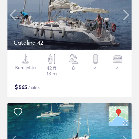
Catalina 42
Buru jahta
42 ft
8
4
4
13 m
$
565
/nakts