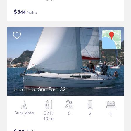
$
344
/nakts
Jeanneau Sun Fast 32i
Buru jahta
32 ft
6
2
4
10 m