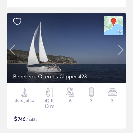
Beneteau Oceanis Clipper 423
Buru jahta
42 ft
6
3
3
13 m
$
746
/nakts