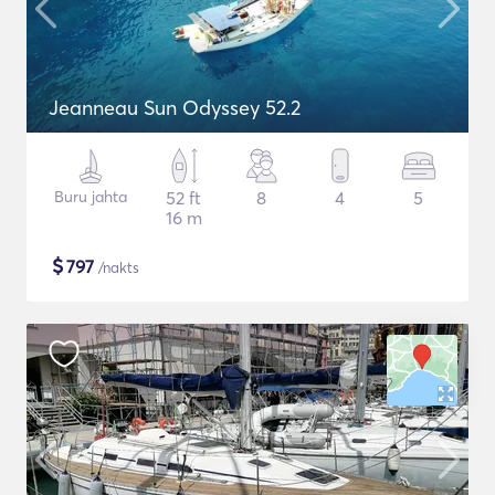
Jeanneau Sun Odyssey 52.2
Buru jahta
52 ft
8
4
5
16 m
$
797
/nakts