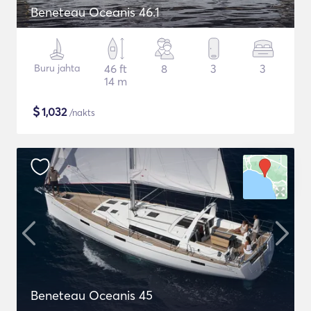
Beneteau Oceanis 46.1
Buru jahta
46 ft
8
3
3
14 m
$
1,032
/nakts
Beneteau Oceanis 45