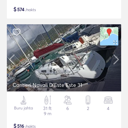
$
574
/nakts
Cantieri Navali D'Este Este 31
Buru jahta
31 ft
6
2
4
9 m
$
516
/nakts