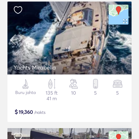
Yachts Mirabella
Buru jahta
135 ft
10
5
5
41 m
$
19,360
/nakts