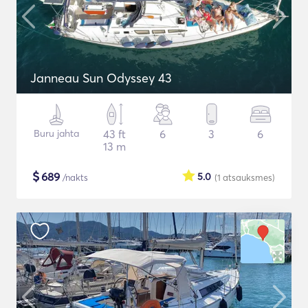
Janneau Sun Odyssey 43
Buru jahta
43 ft
6
3
6
13 m
$
689
5.0
/nakts
(1
atsauksmes
)