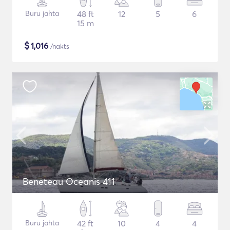
Buru jahta
48 ft
12
5
6
15 m
$
1,016
/nakts
Beneteau Oceanis 411
Buru jahta
42 ft
10
4
4