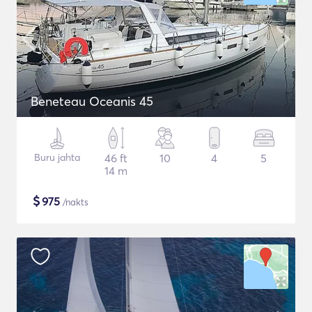
Beneteau Oceanis 45
Buru jahta
46 ft
10
4
5
14 m
$
975
/nakts