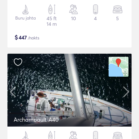
Buru jahta
45 ft
10
4
5
14 m
$
447
/nakts
Archambault A40