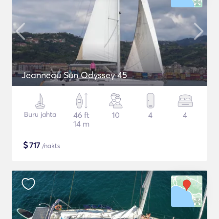
Jeanneau Sun Odyssey 45
Buru jahta
46 ft
10
4
4
14 m
$
717
/nakts