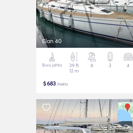
Elan 40
Buru jahta
39 ft
8
3
4
12 m
$
683
/nakts