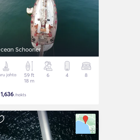
cean Schooner
ru jahta
59 ft
6
4
8
18 m
$
1,636
/nakts