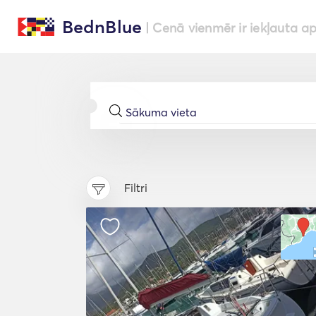
BednBlue
| Cenā vienmēr ir iekļauta a
Filtri