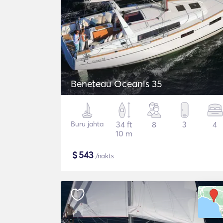
Beneteau Oceanis 35
Buru jahta
34 ft
8
3
4
10 m
$
543
/nakts