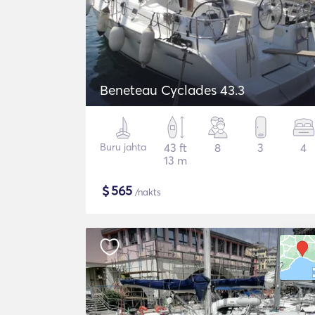
Beneteau Cyclades 43.3
Buru jahta
43 ft
8
3
4
13 m
$
565
/nakts