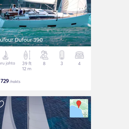
ufour Dufour 390
ru jahta
39 ft
8
3
4
12 m
$
729
/nakts