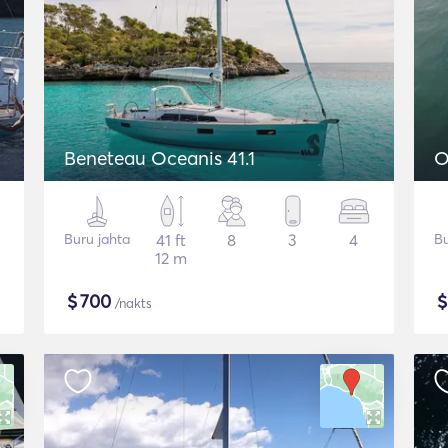
Beneteau Oceanis 41.1
O
Buru jahta
41 ft
8
3
4
Bu
12 m
$
700
/nakts