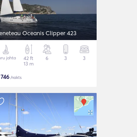
eneteau Oceanis Clipper 423
ru jahta
42 ft
6
3
3
13 m
$
746
/nakts