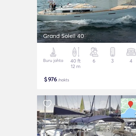
Grand Soleil 40
Buru jahta
40 ft
6
3
4
12 m
$
976
/nakts