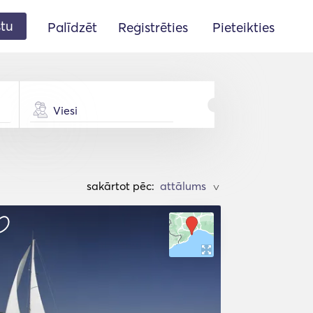
stu
Palīdzēt
Reģistrēties
Pieteikties
Viesi
sakārtot pēc:
>