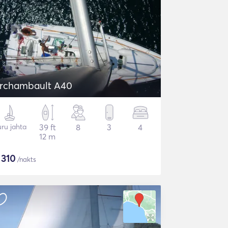
rchambault A40
ru jahta
39 ft
8
3
4
12 m
$
310
/nakts