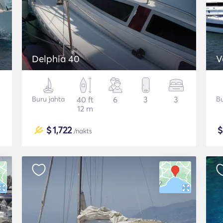
Delphia 40
V
Buru jahta
40 ft
6
3
3
Bu
12 m
$
1,722
/nakts