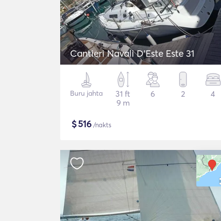
Cantieri Navali D'Este Este 31
Buru jahta
31 ft
6
2
4
9 m
$
516
/nakts