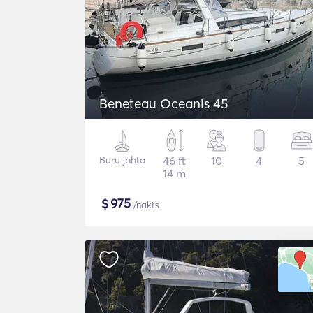
Beneteau Oceanis 45
Buru jahta
46 ft
10
4
5
14 m
$
975
/nakts