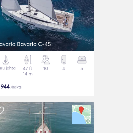
avaria Bavaria C-45
ru jahta
47 ft
10
4
5
14 m
$
944
/nakts