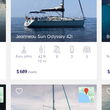
Jeanneau Sun Odyssey 42i
B
Buru jahta
42 ft
9
3
3
Bu
13 m
$
689
/nakts