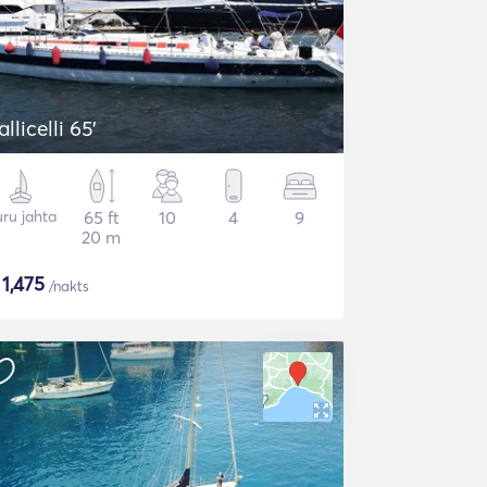
allicelli 65'
ru jahta
65 ft
10
4
9
20 m
$
1,475
/nakts