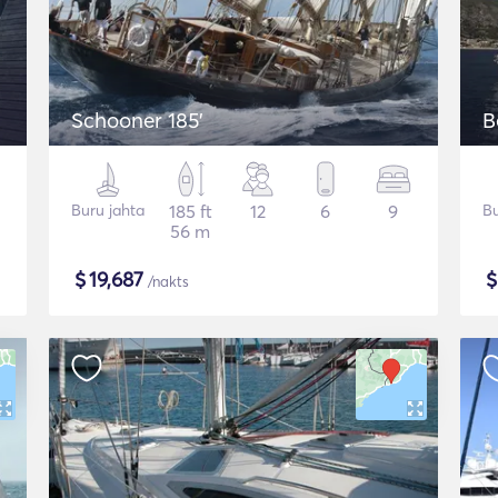
Schooner 185'
B
Buru jahta
185 ft
12
6
9
Bu
56 m
$
19,687
/nakts