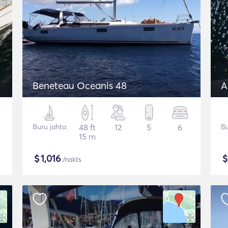
Beneteau Oceanis 48
A
Buru jahta
48 ft
12
5
6
Bu
15 m
$
1,016
/nakts