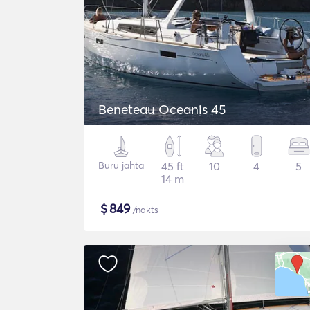
Beneteau Oceanis 45
Buru jahta
45 ft
10
4
5
14 m
$
849
/nakts