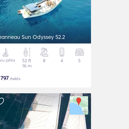
eanneau Sun Odyssey 52.2
ru jahta
52 ft
8
4
5
16 m
$
797
/nakts