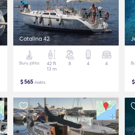
Catalina 42
J
Buru jahta
42 ft
8
4
4
Bu
13 m
$
565
/nakts