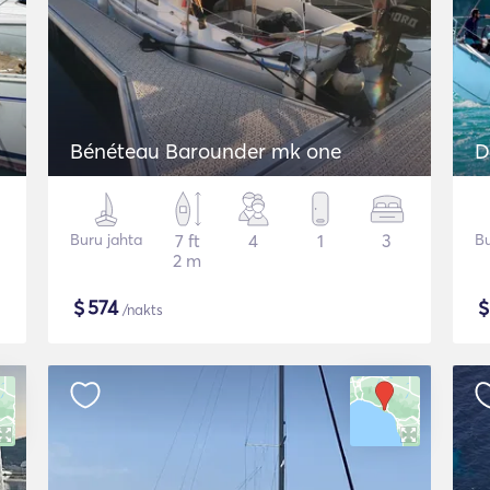
Bénéteau Barounder mk one
D
Buru jahta
7 ft
4
1
3
Bu
2 m
$
574
/nakts