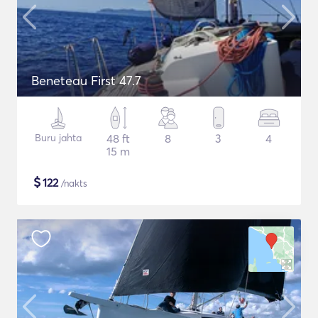
Beneteau First 47.7
Buru jahta
48 ft
8
3
4
15 m
$
122
/nakts