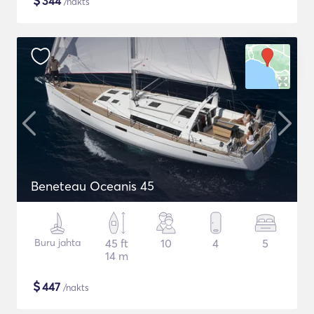
$
344
/nakts
Beneteau Oceanis 45
Buru jahta
45 ft
10
4
5
14 m
$
447
/nakts