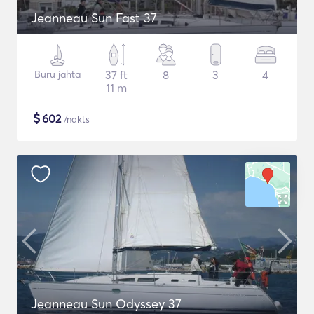
Jeanneau Sun Fast 37
Buru jahta
37 ft
8
3
4
11 m
$
602
/nakts
Jeanneau Sun Odyssey 37