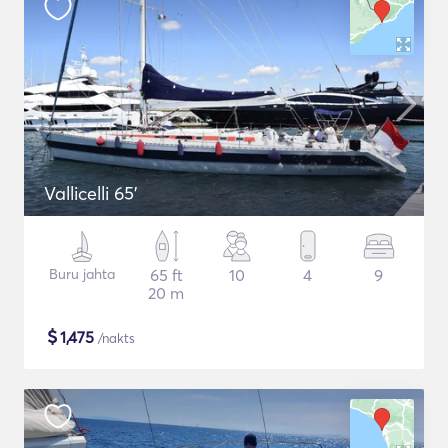
Vallicelli 65'
Buru jahta
65 ft
10
4
9
20 m
$
1,475
/nakts