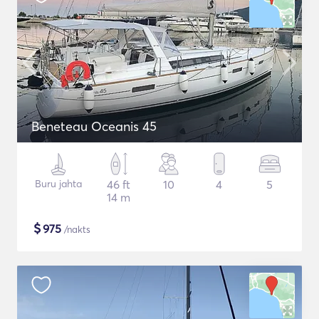
Beneteau Oceanis 45
Buru jahta
46 ft
10
4
5
14 m
$
975
/nakts