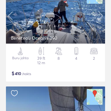
Beneteau Oceanis 390
Buru jahta
39 ft
8
4
2
12 m
$
410
/nakts