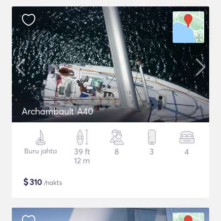
Archambault A40
Buru jahta
39 ft
8
3
4
12 m
$
310
/nakts