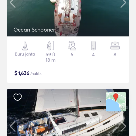
Ocean Schooner
Buru jahta
59 ft
6
4
8
18 m
$
1,636
/nakts