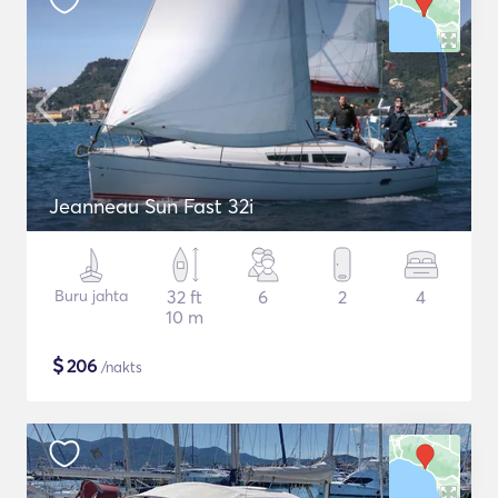
Jeanneau Sun Fast 32i
Buru jahta
32 ft
6
2
4
10 m
$
206
/nakts