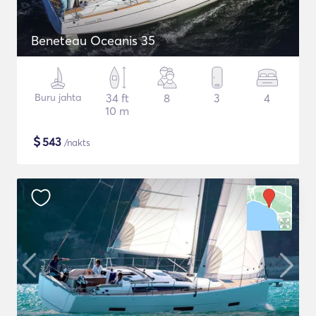
Beneteau Oceanis 35
Buru jahta
34 ft
8
3
4
10 m
$
543
/nakts