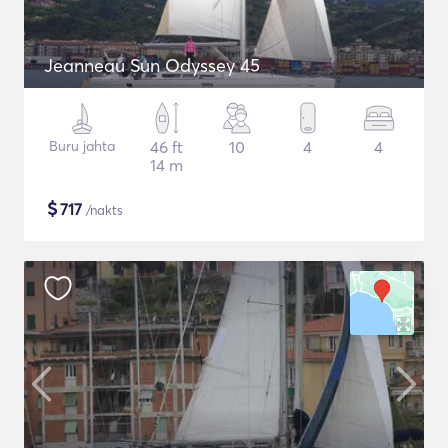
Jeanneau Sun Odyssey 45
Buru jahta
46 ft
10
4
4
14 m
$
717
/nakts