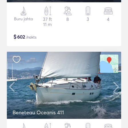
Buru jahta
37 ft
8
3
4
11 m
$
602
/nakts
Beneteau Oceanis 411