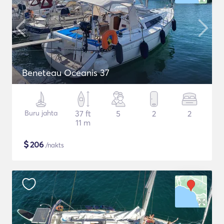
Beneteau Oceanis 37
Buru jahta
37 ft
5
2
2
11 m
$
206
/nakts