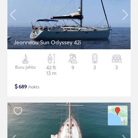
Jeanneau Sun Odyssey 42i
Buru jahta
42 ft
9
3
3
13 m
$
689
/nakts