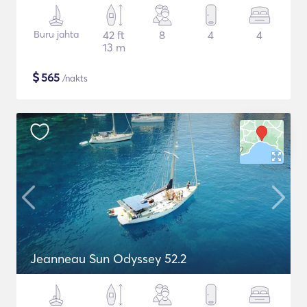
Buru jahta
42 ft
8
4
4
13 m
$
565
/nakts
Jeanneau Sun Odyssey 52.2