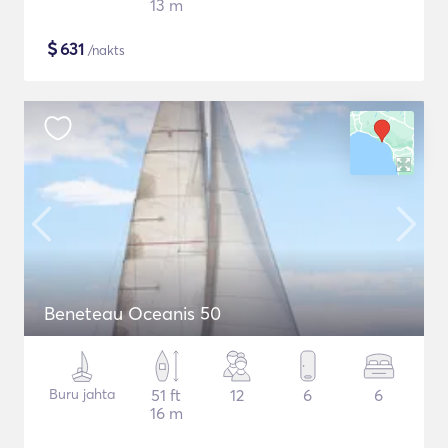
13 m
$
631
/nakts
Beneteau Oceanis 50
Buru jahta
51 ft
12
6
6
16 m