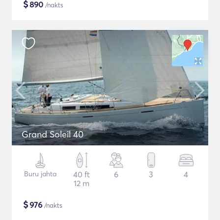
$
890
/nakts
Grand Soleil 40
Buru jahta
40 ft
6
3
4
12 m
$
976
/nakts