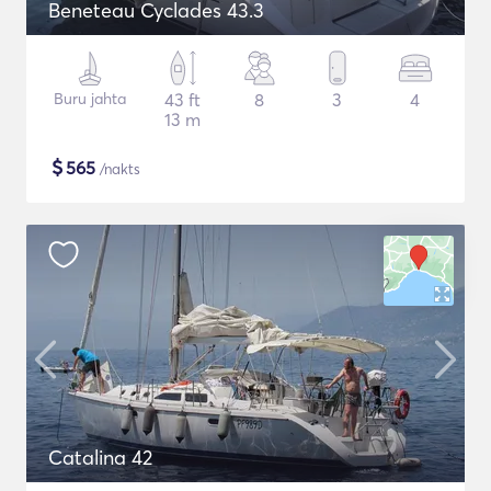
Beneteau Cyclades 43.3
Buru jahta
43 ft
8
3
4
13 m
$
565
/nakts
Catalina 42