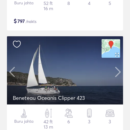
Buru jahta
52 ft
8
4
5
16 m
$
797
/nakts
Beneteau Oceanis Clipper 423
Buru jahta
42 ft
6
3
3
13 m