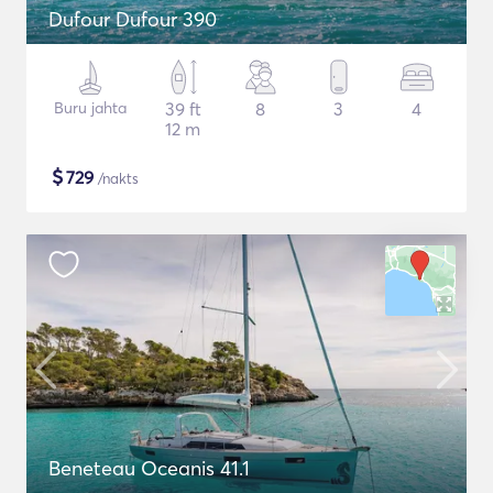
Dufour Dufour 390
Buru jahta
39 ft
8
3
4
12 m
$
729
/nakts
Beneteau Oceanis 41.1