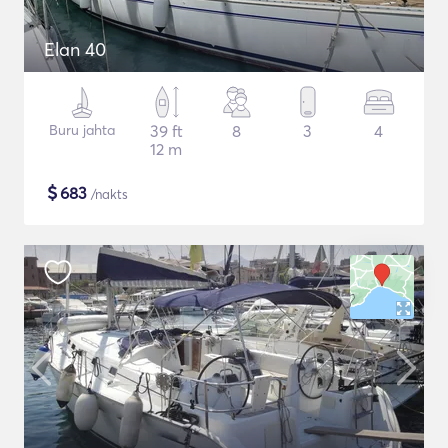
Elan 40
Buru jahta
39 ft
8
3
4
12 m
$
683
/nakts