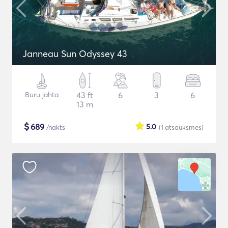
Janneau Sun Odyssey 43
Buru jahta
43 ft
6
3
6
13 m
$
689
5.0
/nakts
(1
atsauksmes
)