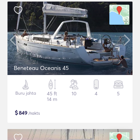
Beneteau Oceanis 45
Buru jahta
45 ft
10
4
5
14 m
$
849
/nakts