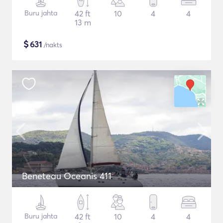
Buru jahta
42 ft
10
4
4
13 m
$
631
/nakts
Beneteau Oceanis 411
Buru jahta
42 ft
10
4
4