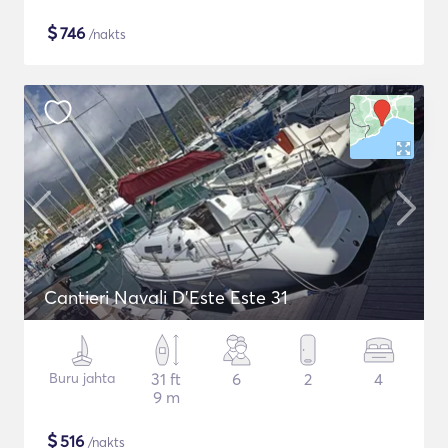
$
746
/nakts
Cantieri Navali D'Este Este 31
Buru jahta
31 ft
6
2
4
9 m
$
516
/nakts