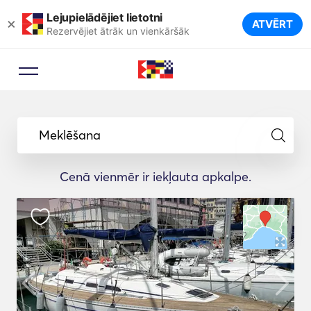
Lejupielādējiet lietotni
×
ATVĒRT
Rezervējiet ātrāk un vienkāršāk
Meklēšana
Cenā vienmēr ir iekļauta apkalpe.