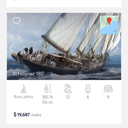
Schooner 185'
Buru jahta
185 ft
12
6
9
56 m
$
19,687
/nakts