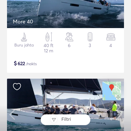
More 40
Buru jahta
40 ft
6
3
4
12 m
$
622
/nakts
Filtri