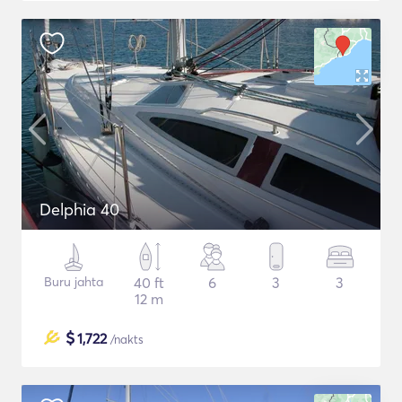
Delphia 40
Buru jahta
40 ft
6
3
3
12 m
$
1,722
/nakts