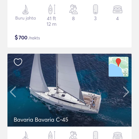
Buru jahta
41 ft
8
3
4
12 m
$
700
/nakts
Bavaria Bavaria C-45