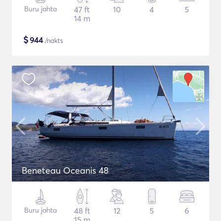
Buru jahta
47 ft
10
4
5
14 m
$
944
/nakts
Beneteau Oceanis 48
Buru jahta
48 ft
12
5
6
15 m