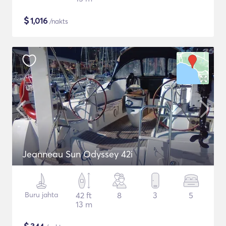
$
1,016
/nakts
Jeanneau Sun Odyssey 42i
Buru jahta
42 ft
8
3
5
13 m