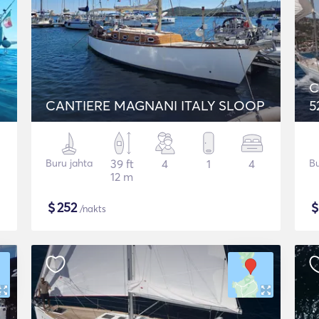
C
CANTIERE MAGNANI ITALY SLOOP
5
Buru jahta
39 ft
4
1
4
Bu
12 m
$
252
/nakts