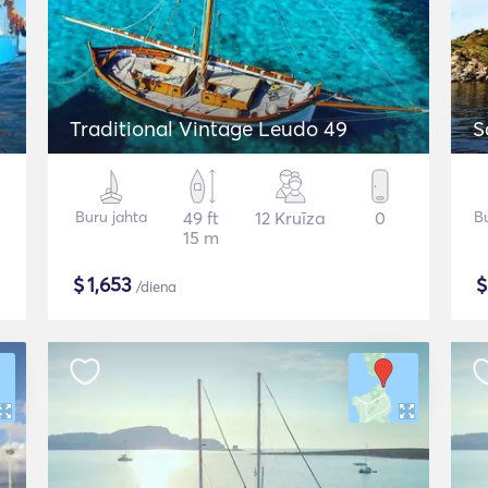
Traditional Vintage Leudo 49
S
Buru jahta
49 ft
12 Kruīza
0
Bu
15 m
$
1,653
/diena