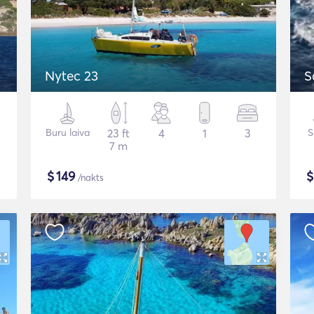
Nytec 23
S
Buru laiva
23 ft
4
1
3
S
7 m
$
149
/nakts