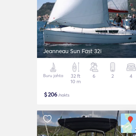
Jeanneau Sun Fast 32i
Buru jahta
32 ft
6
2
4
10 m
$
206
/nakts