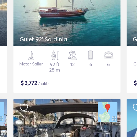
Gulet 92' Sardinia
G
Motor Sailer
92 ft
12
6
6
G
28 m
$
3,772
/nakts