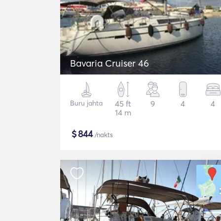
Bavaria Cruiser 46
Buru jahta
45 ft
9
4
4
14 m
$
844
/nakts