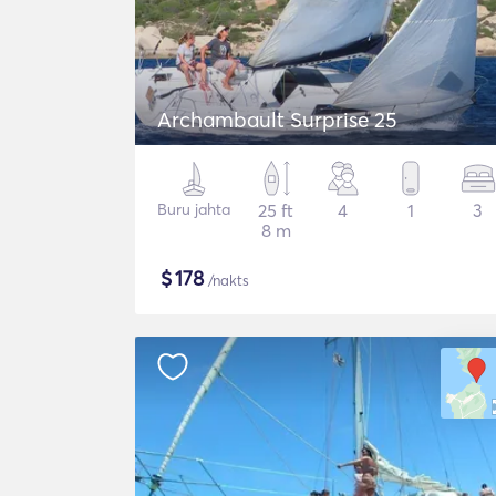
Archambault Surprise 25
Buru jahta
25 ft
4
1
3
8 m
$
178
/nakts