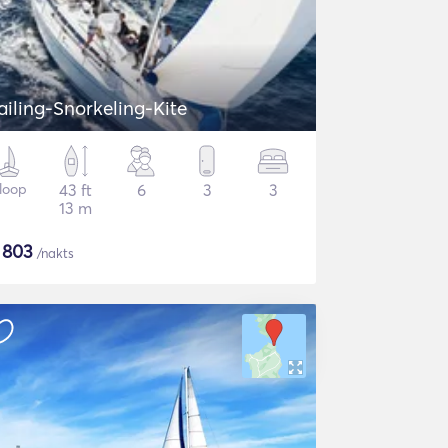
ailing-Snorkeling-Kite
loop
43 ft
6
3
3
13 m
$
803
/nakts