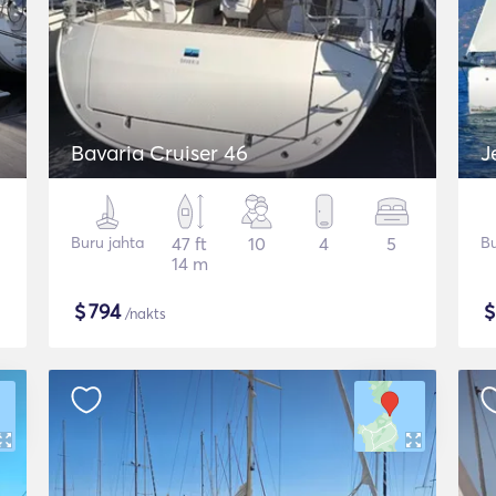
Bavaria Cruiser 46
J
Buru jahta
47 ft
10
4
5
Bu
14 m
$
794
/nakts