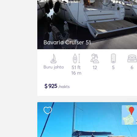
Bavaria Cruiser 51
Buru jahta
51 ft
12
5
6
16 m
$
925
/nakts