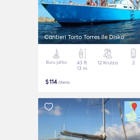
Cantieri Torto Torres Ile Disko
Buru jahta
43 ft
12 Kruīza
2
13 m
$
114
/diena