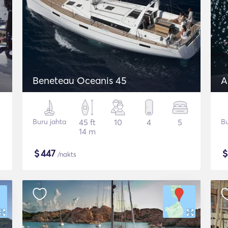
Beneteau Oceanis 45
A
Buru jahta
45 ft
10
4
5
Bu
14 m
$
447
/nakts