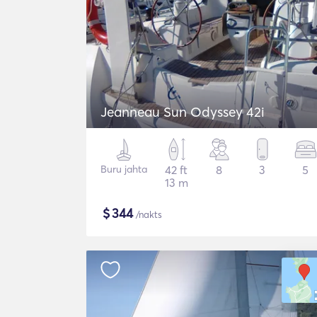
Jeanneau Sun Odyssey 42i
Buru jahta
42 ft
8
3
5
13 m
$
344
/nakts