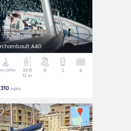
rchambault A40
ru jahta
39 ft
8
3
4
12 m
$
310
/nakts