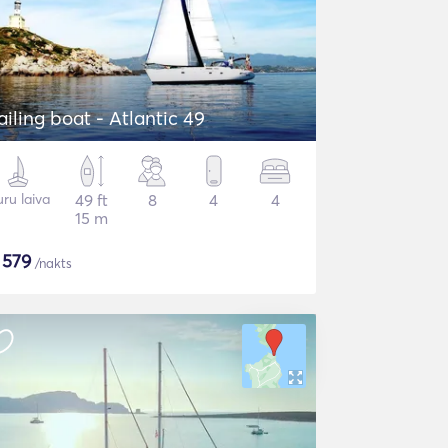
ailing boat - Atlantic 49
ru laiva
49 ft
8
4
4
15 m
$
579
/nakts