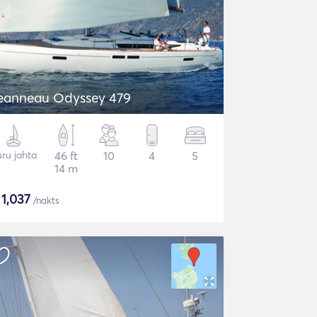
eanneau Odyssey 479
ru jahta
46 ft
10
4
5
14 m
$
1,037
/nakts