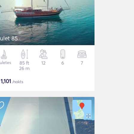
ulet 85
uletes
85 ft
12
6
7
26 m
$
1,101
/nakts