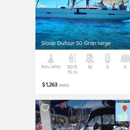
Sloop Dufour 50 Gran large
Buru jahta
50 ft
10
5
5
15 m
$
1,263
/nakts