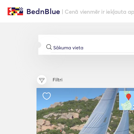
BednBlue
| Cenā vienmēr ir iekļauta a
Filtri