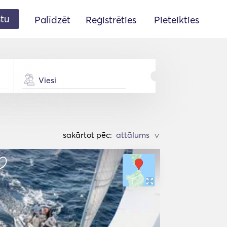
stu
Palīdzēt
Reģistrēties
Pieteikties
Viesi
sakārtot pēc:
>