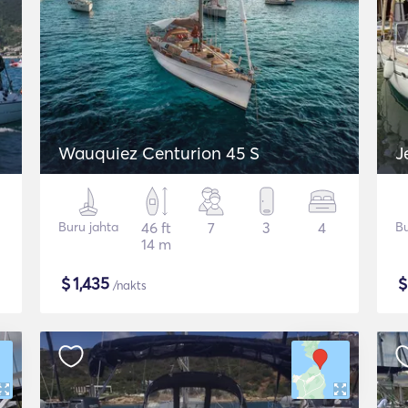
Wauquiez Centurion 45 S
J
Buru jahta
46 ft
7
3
4
Bu
14 m
$
1,435
/nakts