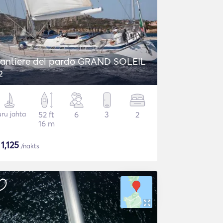
antiere del pardo GRAND SOLEIL
2
ru jahta
52 ft
6
3
2
16 m
$
1,125
/nakts