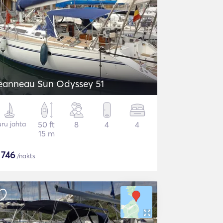
eanneau Sun Odyssey 51
ru jahta
50 ft
8
4
4
15 m
$
746
/nakts