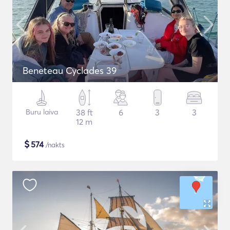
Beneteau Cyclades 39
Buru laiva
38 ft
6
3
3
12 m
$
574
/nakts