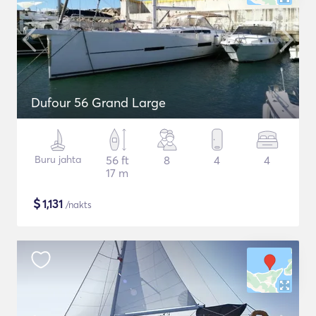
Dufour 56 Grand Large
Buru jahta
56 ft
8
4
4
17 m
$
1,131
/nakts