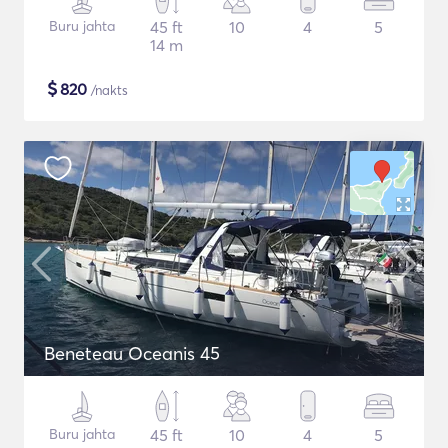
Buru jahta
45 ft
10
4
5
14 m
$
820
/nakts
Beneteau Oceanis 45
Buru jahta
45 ft
10
4
5