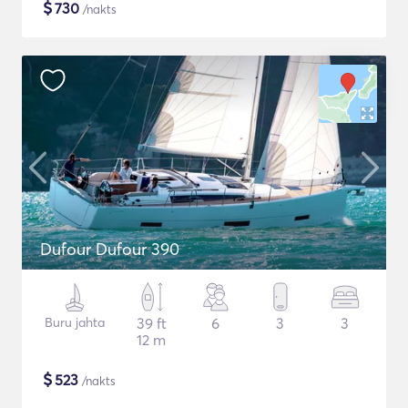
$
730
/nakts
Dufour Dufour 390
Buru jahta
39 ft
6
3
3
12 m
$
523
/nakts