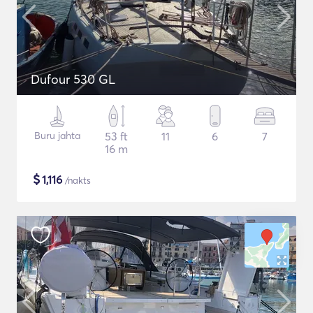
Dufour 530 GL
Buru jahta
53 ft
11
6
7
16 m
$
1,116
/nakts