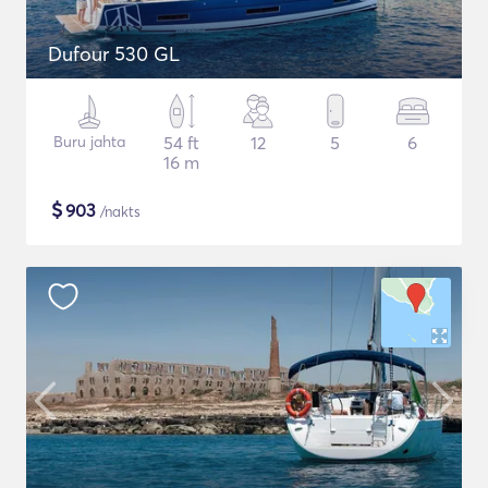
Dufour 530 GL
Buru jahta
54 ft
12
5
6
16 m
$
903
/nakts