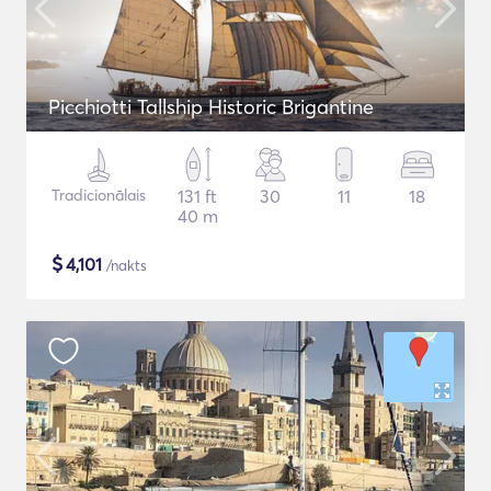
Picchiotti Tallship Historic Brigantine
Tradicionālais
131 ft
30
11
18
40 m
$
4,101
/nakts