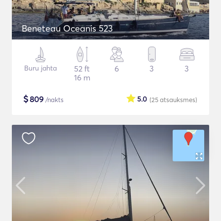
Beneteau Oceanis 523
Buru jahta
52 ft
6
3
3
16 m
$
809
5.0
/nakts
(25
atsauksmes
)