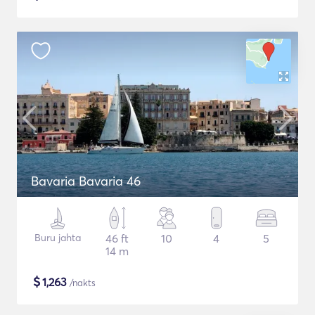
Bavaria Bavaria 46
Buru jahta
46 ft
10
4
5
14 m
$
1,263
/nakts