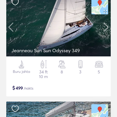
Jeanneau Sun Sun Odyssey 349
Buru jahta
34 ft
8
3
5
10 m
$
499
/nakts