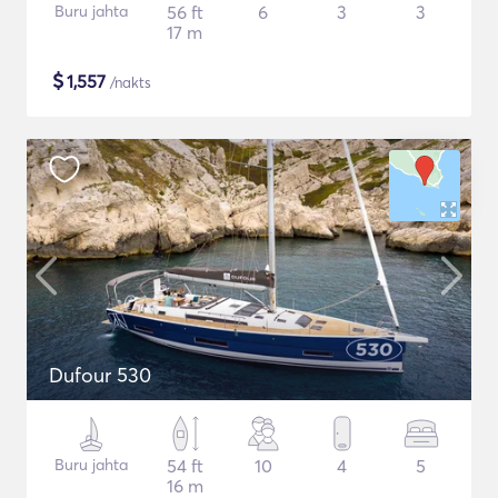
Buru jahta
56 ft
6
3
3
17 m
$
1,557
/nakts
Dufour 530
Buru jahta
54 ft
10
4
5
16 m