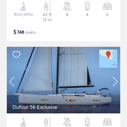
Buru jahta
43 ft
8
4
5
13 m
$
748
/nakts
Dufour 56 Exclusive