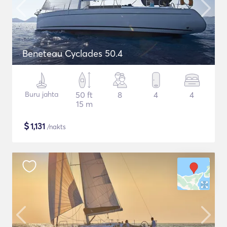
Beneteau Cyclades 50.4
Buru jahta
50 ft
8
4
4
15 m
$
1,131
/nakts