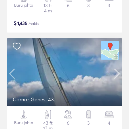
Buru jahta
13 ft
6
3
3
4 m
$
1,435
/nakts
Comar Genesi 43
Buru jahta
43 ft
6
3
4
13 m