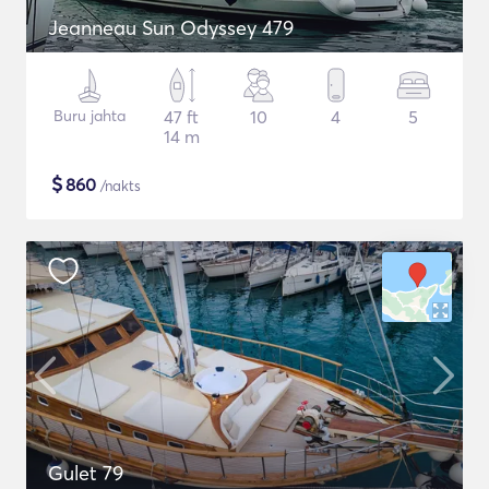
Jeanneau Sun Odyssey 479
Buru jahta
47 ft
10
4
5
14 m
$
860
/nakts
Gulet 79