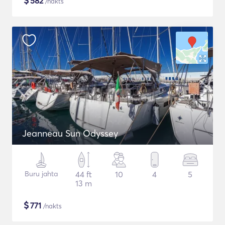
$
582
/nakts
Jeanneau Sun Odyssey
Buru jahta
44 ft
10
4
5
13 m
$
771
/nakts