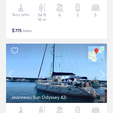
Buru jahta
54 ft
6
3
5
16 m
$
775
/nakts
Jeanneau Sun Odyssey 42i