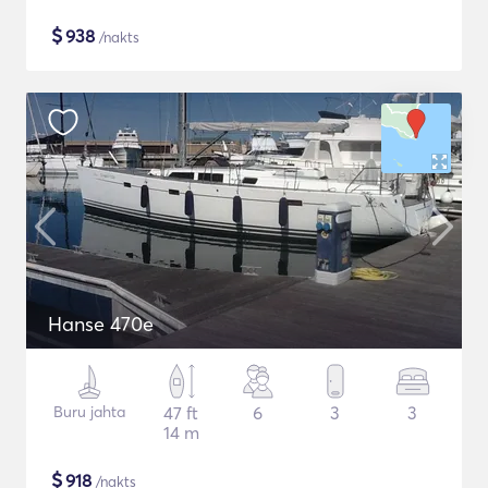
$
938
/nakts
Hanse 470e
Buru jahta
47 ft
6
3
3
14 m
$
918
/nakts