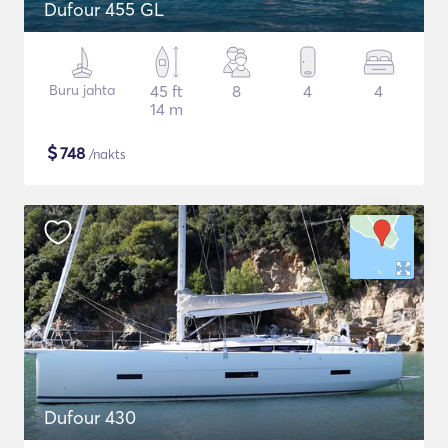
Dufour 455 GL
Buru jahta
45 ft
8
4
4
14 m
$
748
/nakts
Dufour 430