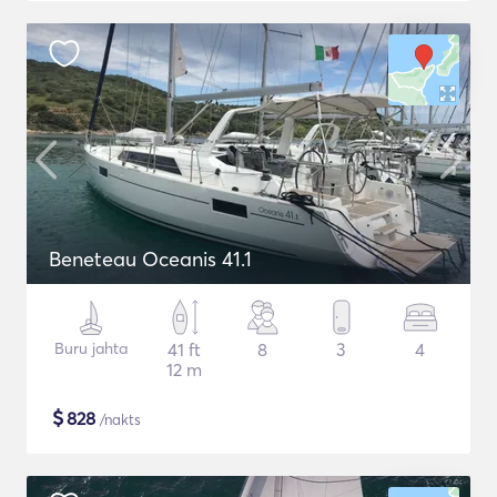
Beneteau Oceanis 41.1
Buru jahta
41 ft
8
3
4
12 m
$
828
/nakts