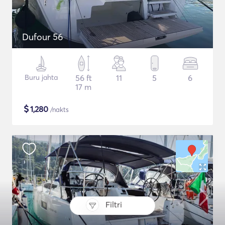
Dufour 56
Buru jahta
56 ft
11
5
6
17 m
$
1,280
/nakts
Filtri