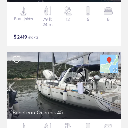
Buru jahta
79 ft
12
6
6
24 m
$
2,419
/nakts
Beneteau Oceanis 45