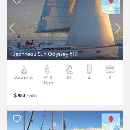
Jeanneau Sun Odyssey 519
Buru jahta
52 ft
10
4
5
16 m
$
853
/nakts