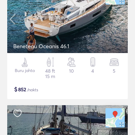
Beneteau Oceanis 46.1
Buru jahta
48 ft
10
4
5
15 m
$
852
/nakts