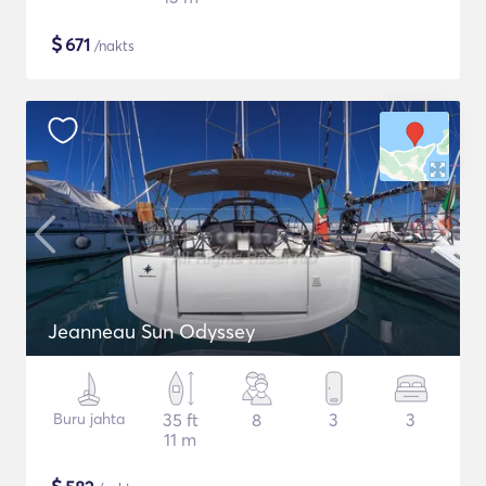
$
671
/nakts
Jeanneau Sun Odyssey
Buru jahta
35 ft
8
3
3
11 m