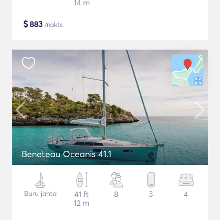
14 m
$
883
/nakts
Beneteau Oceanis 41.1
Buru jahta
41 ft
8
3
4
12 m