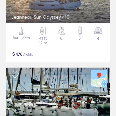
Jeanneau Sun Odyssey 410
Buru jahta
41 ft
8
3
4
12 m
$
476
/nakts