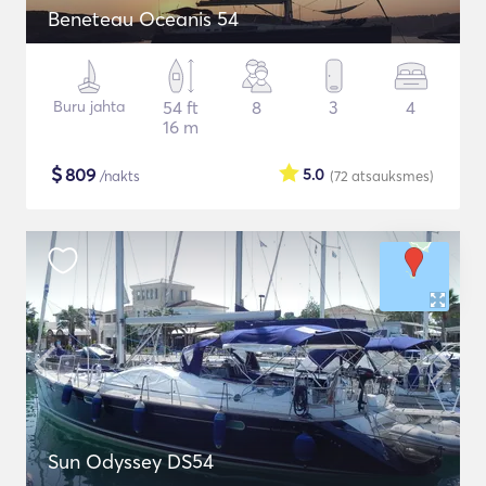
Beneteau Oceanis 54
Buru jahta
54 ft
8
3
4
16 m
$
809
5.0
/nakts
(72
atsauksmes
)
Sun Odyssey DS54