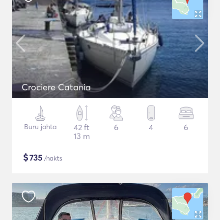
Crociere Catania
Buru jahta
42 ft
6
4
6
13 m
$
735
/nakts