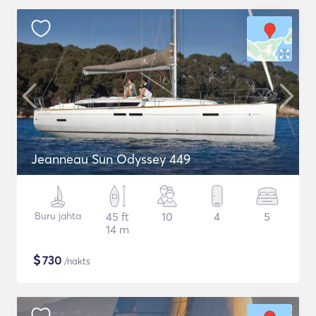
Jeanneau Sun Odyssey 449
Buru jahta
45 ft
10
4
5
14 m
$
730
/nakts