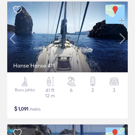
Hanse Hanse 411
Buru jahta
41 ft
6
3
3
12 m
$
1,091
/nakts