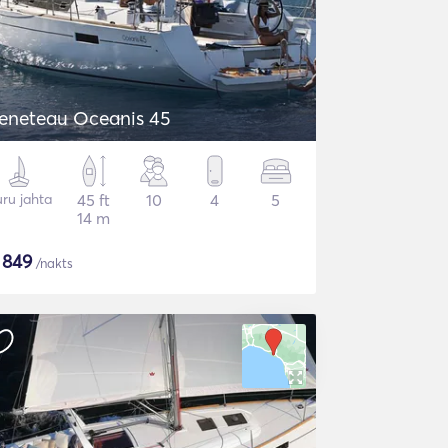
eneteau Oceanis 45
ru jahta
45 ft
10
4
5
14 m
$
849
/nakts