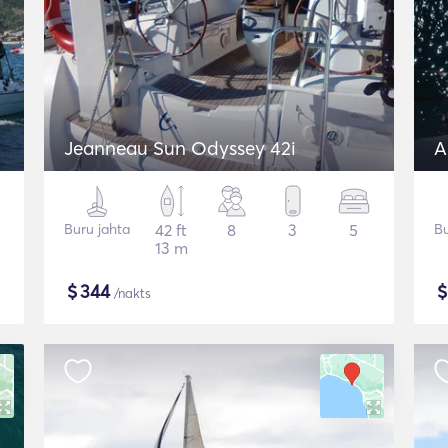
Jeanneau Sun Odyssey 42i
A
Buru jahta
42 ft
8
3
5
Bu
13 m
$
344
/nakts