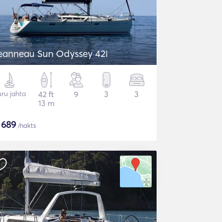
eanneau Sun Odyssey 42i
ru jahta
42 ft
9
3
3
13 m
$
689
/nakts