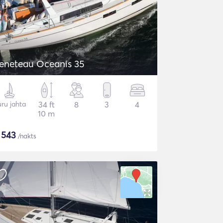
eneteau Oceanis 35
ru jahta
34 ft
8
3
4
10 m
$
543
/nakts