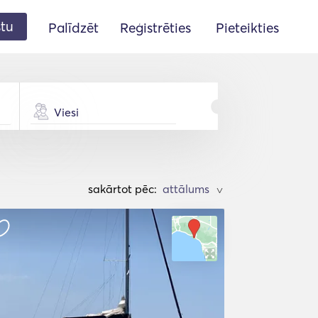
stu
Palīdzēt
Reģistrēties
Pieteikties
Viesi
sakārtot pēc:
>