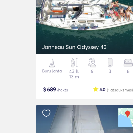
Janneau Sun Odyssey 43
Buru jahta
43 ft
6
3
6
13 m
$
689
5.0
/nakts
(1
atsauksmes
)