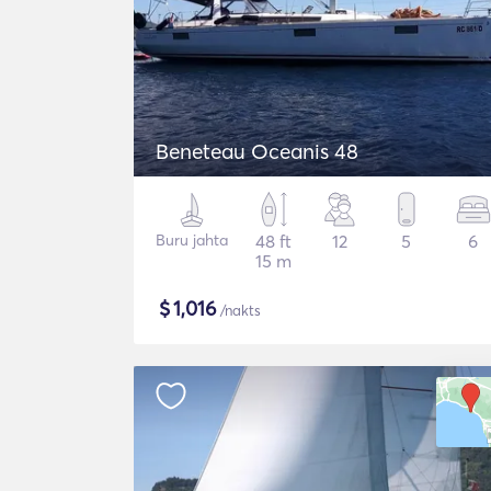
Beneteau Oceanis 48
Buru jahta
48 ft
12
5
6
15 m
$
1,016
/nakts