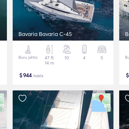
Bavaria Bavaria C-45
B
Buru jahta
47 ft
10
4
5
Bu
14 m
$
944
/nakts