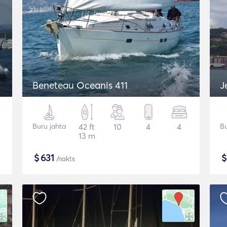
Beneteau Oceanis 411
J
Buru jahta
42 ft
10
4
4
Bu
13 m
$
631
/nakts