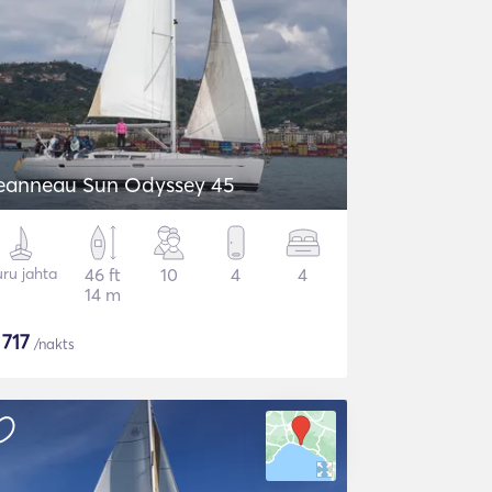
eanneau Sun Odyssey 45
ru jahta
46 ft
10
4
4
14 m
$
717
/nakts