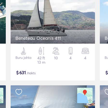
Beneteau Oceanis 411
B
Buru jahta
42 ft
10
4
4
Bu
13 m
$
631
/nakts