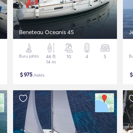
Beneteau Oceanis 45
J
Buru jahta
46 ft
10
4
5
Bu
14 m
$
975
/nakts