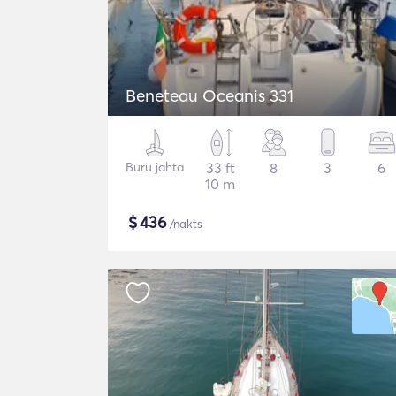
Beneteau Oceanis 331
Buru jahta
33 ft
8
3
6
10 m
$
436
/nakts