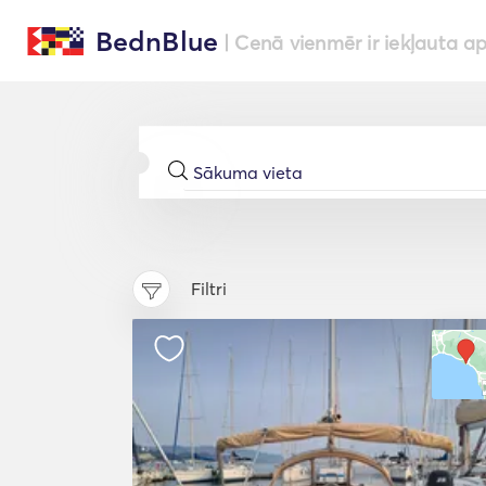
BednBlue
| Cenā vienmēr ir iekļauta a
Filtri