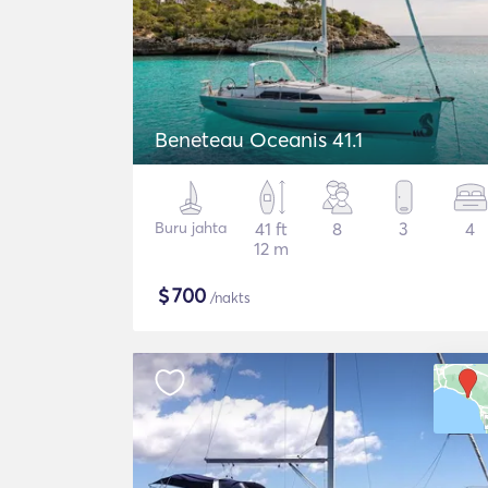
Beneteau Oceanis 41.1
Buru jahta
41 ft
8
3
4
12 m
$
700
/nakts