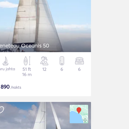
eneteau Oceanis 50
ru jahta
51 ft
12
6
6
16 m
$
890
/nakts