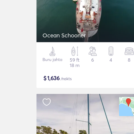
Ocean Schooner
Buru jahta
59 ft
6
4
8
18 m
$
1,636
/nakts