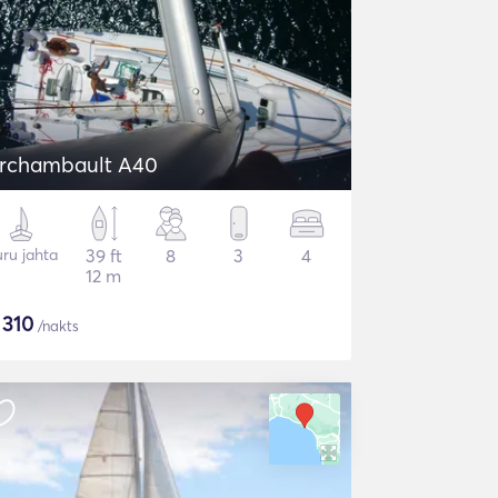
rchambault A40
ru jahta
39 ft
8
3
4
12 m
$
310
/nakts