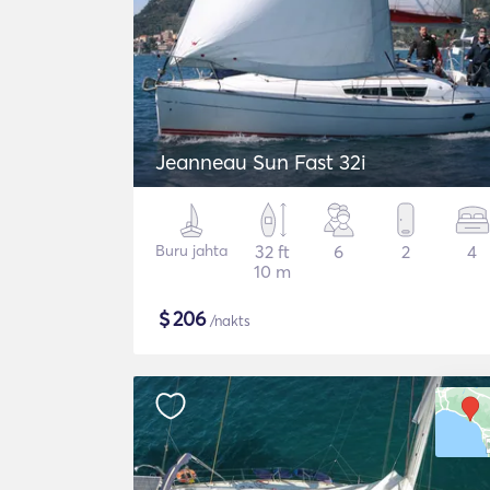
Jeanneau Sun Fast 32i
Buru jahta
32 ft
6
2
4
10 m
$
206
/nakts