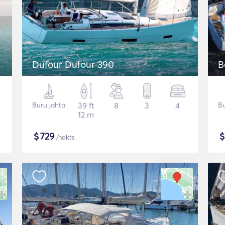
Dufour Dufour 390
B
Buru jahta
39 ft
8
3
4
Bu
12 m
$
729
/nakts