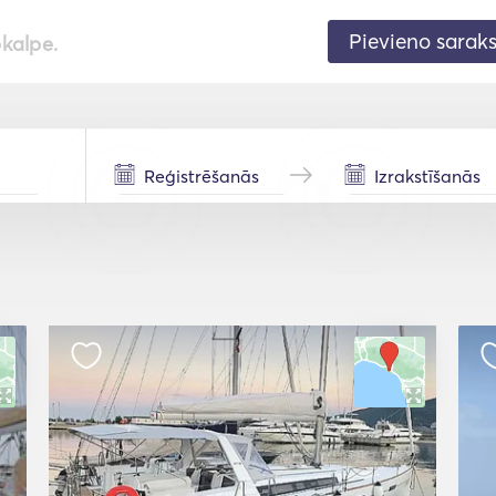
Pievieno sarak
pkalpe.