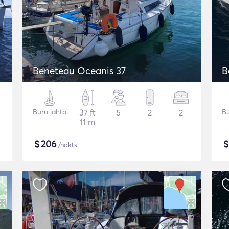
Beneteau Oceanis 37
B
Buru jahta
37 ft
5
2
2
Bu
11 m
$
206
/nakts