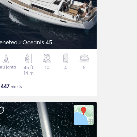
eneteau Oceanis 45
ru jahta
45 ft
10
4
5
14 m
$
447
/nakts