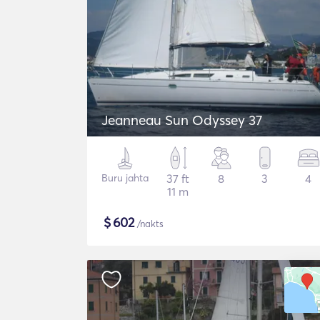
Jeanneau Sun Odyssey 37
Buru jahta
37 ft
8
3
4
11 m
$
602
/nakts