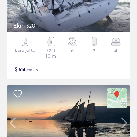
Elan 320
Buru jahta
32 ft
6
2
4
10 m
$
614
/nakts