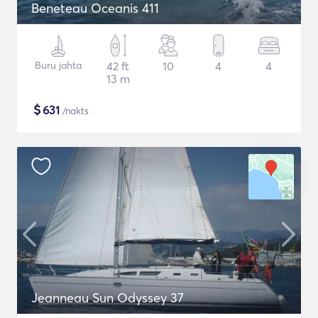
Beneteau Oceanis 411
Buru jahta
42 ft
10
4
4
13 m
$
631
/nakts
Jeanneau Sun Odyssey 37