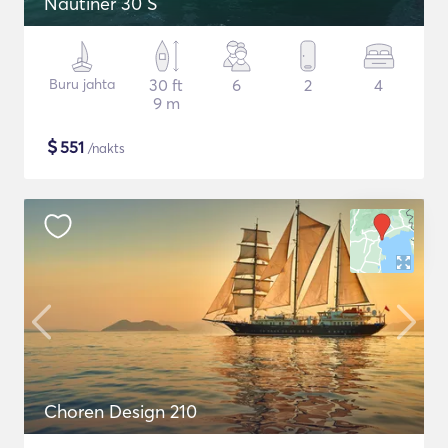
Nautiner 30 S
Buru jahta
30 ft
6
2
4
9 m
$
551
/nakts
Choren Design 210