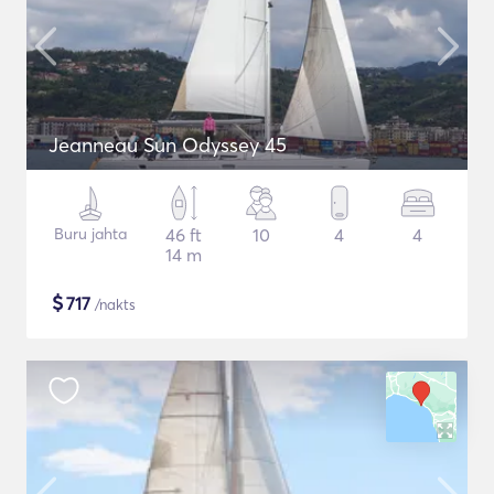
Jeanneau Sun Odyssey 45
Buru jahta
46 ft
10
4
4
14 m
$
717
/nakts