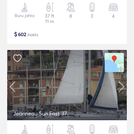
Buru jahta
37 ft
8
3
4
11 m
$
602
/nakts
Jeanneau Sun Fast 37