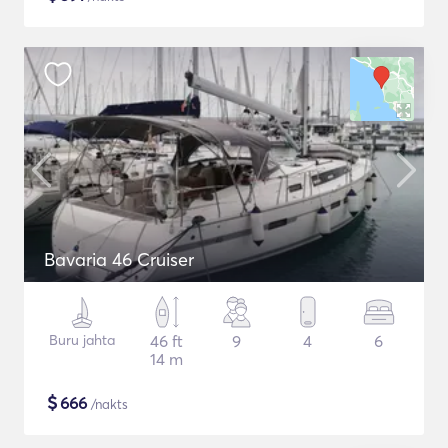
Bavaria 46 Cruiser
Buru jahta
46 ft
9
4
6
14 m
$
666
/nakts