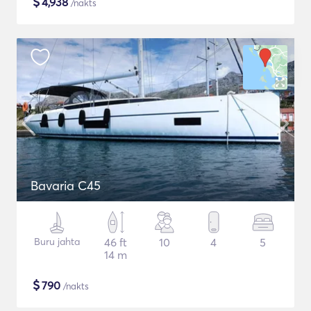
$
4,938
/nakts
Bavaria C45
Buru jahta
46 ft
10
4
5
14 m
$
790
/nakts