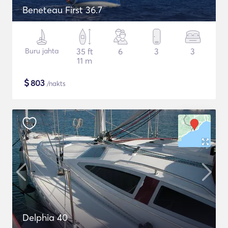
Beneteau First 36.7
Buru jahta
35 ft
6
3
3
11 m
$
803
/nakts
Delphia 40