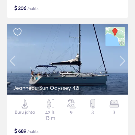
$
206
/nakts
Jeanneau Sun Odyssey 42i
Buru jahta
42 ft
9
3
3
13 m
$
689
/nakts