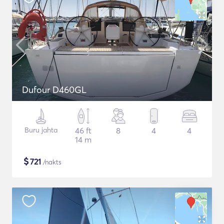
Dufour D460GL
Buru jahta
46 ft
8
4
4
14 m
$
721
/nakts