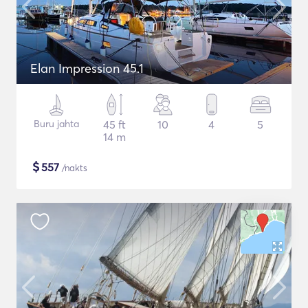
Elan Impression 45.1
Buru jahta
45 ft
10
4
5
14 m
$
557
/nakts