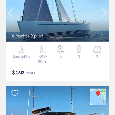
X-Yachts Xp-65
Buru jahta
65 ft
6
3
3
20 m
$
2,813
/nakts