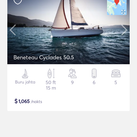
Beneteau Cyclades 50.5
Buru jahta
50 ft
9
6
5
15 m
$
1,065
/nakts