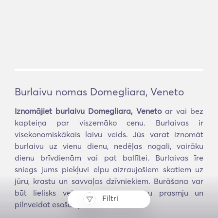
Burlaivu nomas Domegliara, Veneto
Iznomājiet burlaivu Domegliara, Veneto
ar vai bez
kapteiņa par viszemāko cenu. Burlaivas ir
visekonomiskākais laivu veids. Jūs varat iznomāt
burlaivu uz vienu dienu, nedēļas nogali, vairāku
dienu brīvdienām vai pat ballītei. Burlaivas īre
sniegs jums piekļuvi elpu aizraujošiem skatiem uz
jūru, krastu un savvaļas dzīvniekiem. Burāšana var
būt lielisks veids, kā apgūt jaunu prasmju un
Filtri
pilnveidot esošās prasmes.