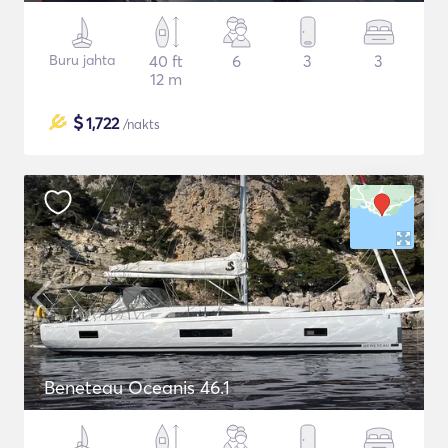
Buru jahta
40 ft
6
3
3
12 m
$
1,722
/nakts
Beneteau Oceanis 46.1