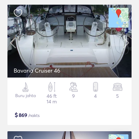
Bavaria Cruiser 46
Buru jahta
46 ft
9
4
5
14 m
$
869
/nakts