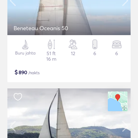
Beneteau Oceanis 50
Buru jahta
51 ft
12
6
6
16 m
$
890
/nakts