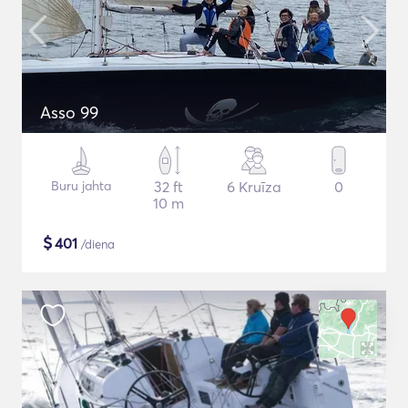
Asso 99
Buru jahta
32 ft
6 Kruīza
0
10 m
$
401
/diena