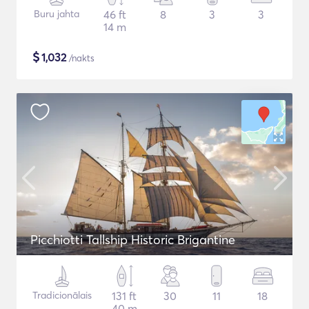
Buru jahta
46 ft
8
3
3
14 m
$
1,032
/nakts
Picchiotti Tallship Historic Brigantine
Tradicionālais
131 ft
30
11
18
40 m