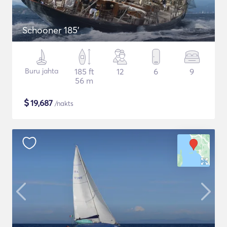
Schooner 185'
Buru jahta
185 ft
12
6
9
56 m
$
19,687
/nakts