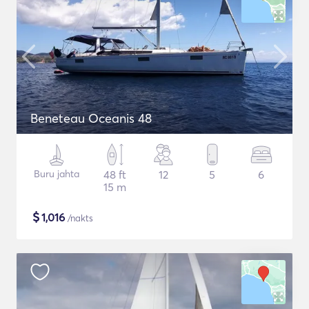
Beneteau Oceanis 48
Buru jahta
48 ft
12
5
6
15 m
$
1,016
/nakts