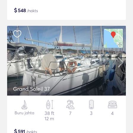
$
548
/nakts
Grand Soleil 37
Buru jahta
38 ft
7
3
4
12 m
$
591
/nakts