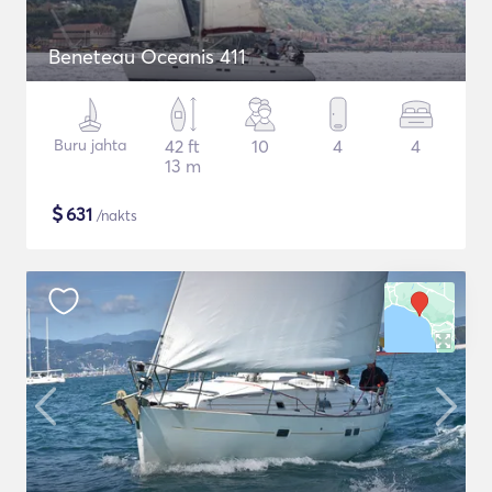
Beneteau Oceanis 411
Buru jahta
42 ft
10
4
4
13 m
$
631
/nakts