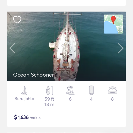
Ocean Schooner
Buru jahta
59 ft
6
4
8
18 m
$
1,636
/nakts