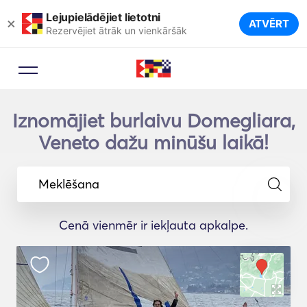
Lejupielādējiet lietotni
×
ATVĒRT
Rezervējiet ātrāk un vienkāršāk
Iznomājiet burlaivu Domegliara,
Veneto dažu minūšu laikā!
Meklēšana
Cenā vienmēr ir iekļauta apkalpe.