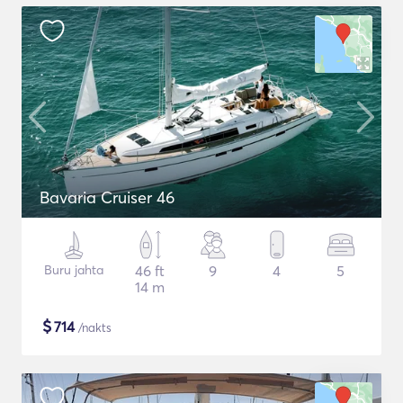
Bavaria Cruiser 46
Buru jahta
46 ft
9
4
5
14 m
$
714
/nakts