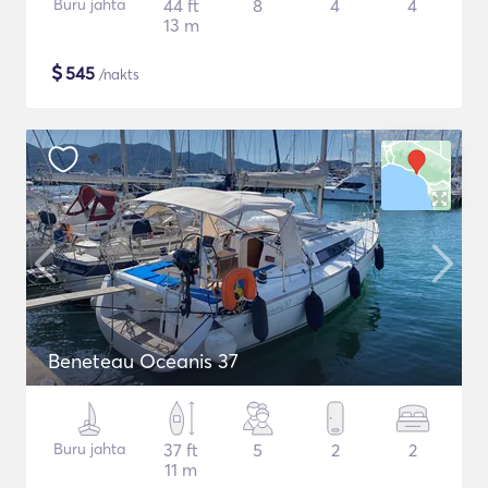
Buru jahta
44 ft
8
4
4
13 m
$
545
/nakts
Beneteau Oceanis 37
Buru jahta
37 ft
5
2
2
11 m