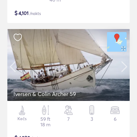
$
4,101
/nakts
Iversen & Colin Archer 59
Kečs
59 ft
7
3
6
18 m