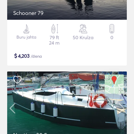
Schooner 79
Buru jahta
79 ft
50 Kruīza
0
24 m
$
4,203
/diena