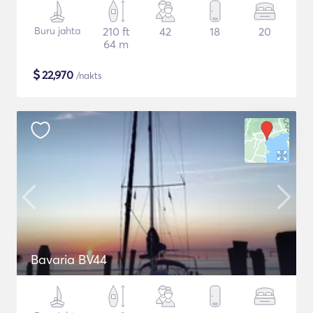
Buru jahta
210 ft
42
18
20
64 m
$
22,970
/nakts
Bavaria BV44