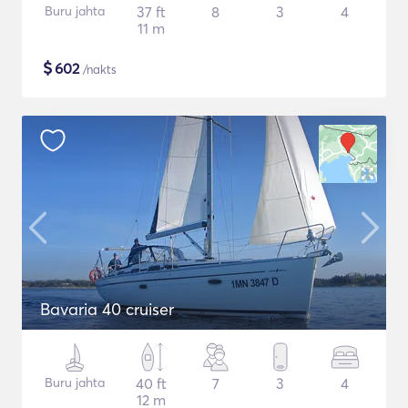
Buru jahta
37 ft
8
3
4
11 m
$
602
/nakts
Bavaria 40 cruiser
Buru jahta
40 ft
7
3
4
12 m