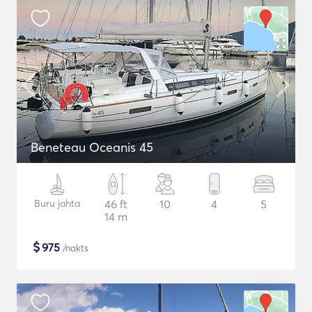
Beneteau Oceanis 45
Buru jahta
46 ft
10
4
5
14 m
$
975
/nakts