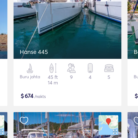
Hanse 445
B
Buru jahta
45 ft
9
4
5
Bu
14 m
$
674
/nakts