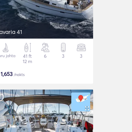
avaria 41
ru jahta
41 ft
6
3
3
12 m
$
1,653
/nakts