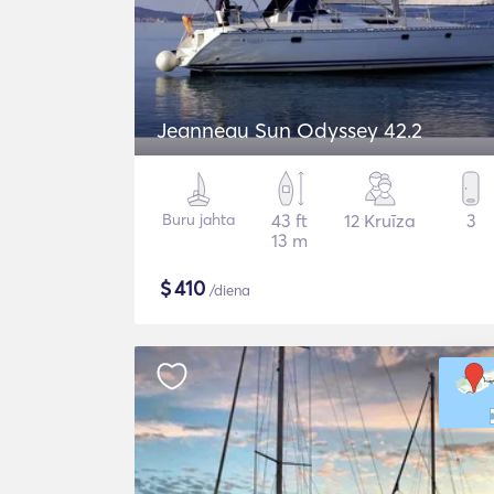
Jeanneau Sun Odyssey 42.2
Buru jahta
43 ft
12 Kruīza
3
13 m
$
410
/diena