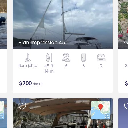
Elan Impression 45.1
G
Buru jahta
45 ft
6
3
3
G
14 m
$
700
/nakts