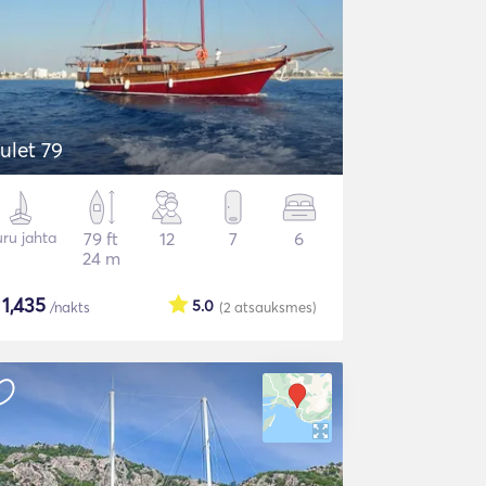
ulet 79
ru jahta
79 ft
12
7
6
24 m
$
1,435
5.0
/nakts
(2
atsauksmes
)