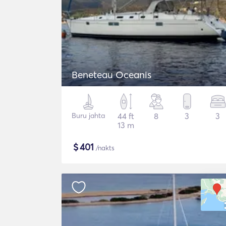
Beneteau Oceanis
Buru jahta
44 ft
8
3
3
13 m
$
401
/nakts