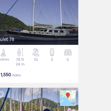
ulet 78
uletes
78 ft
10
5
5
24 m
$
1,550
/nakts