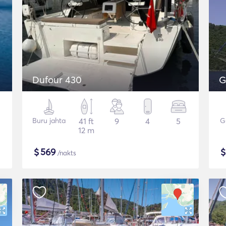
Dufour 430
G
Buru jahta
41 ft
9
4
5
G
12 m
$
569
/nakts