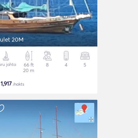
ulet 20M
ru jahta
66 ft
8
4
5
20 m
$
1,917
/nakts