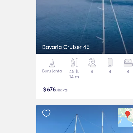
Bavaria Cruiser 46
Buru jahta
45 ft
8
4
4
14 m
$
676
/nakts