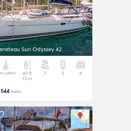
eneteau Sun Odyssey 42
ru jahta
42 ft
7
3
4
13 m
$
544
/nakts