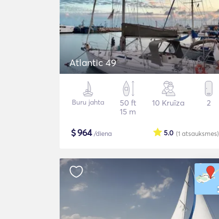
Atlantic 49
Buru jahta
50 ft
10 Kruīza
2
15 m
$
964
5.0
/diena
(1
atsauksmes
)