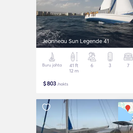
Jeanneau Sun Legende 41
Buru jahta
41 ft
6
3
7
12 m
$
803
/nakts