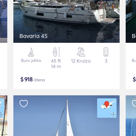
Bavaria 45
B
Buru jahta
45 ft
12 Kruīza
3
Bu
14 m
$
918
/diena