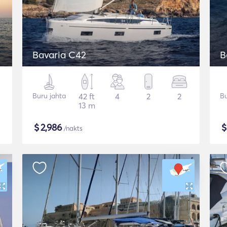
Bavaria C42
B
Buru jahta
42 ft
4
2
2
Bu
13 m
$
2,986
/nakts