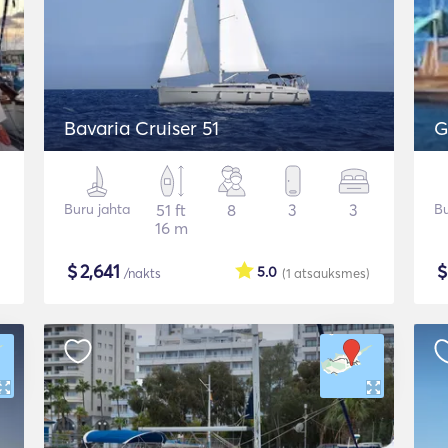
Bavaria Cruiser 51
G
Buru jahta
51 ft
8
3
3
Bu
16 m
$
2,641
5.0
/nakts
(1
atsauksmes
)