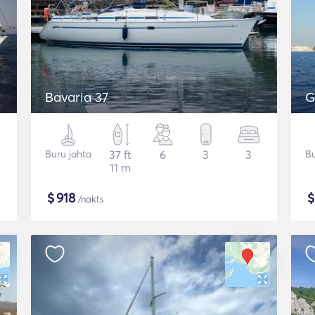
Bavaria 37
G
Buru jahta
37 ft
6
3
3
Bu
11 m
$
918
/nakts