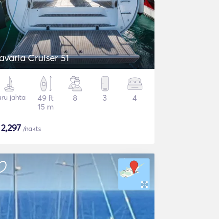
avaria Cruiser 51
ru jahta
49 ft
8
3
4
15 m
$
2,297
/nakts