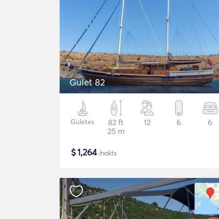
Gulet 82
Guletes
82 ft
12
6
6
25 m
$
1,264
/nakts