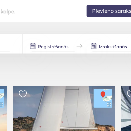
Pievieno sarak
pkalpe.