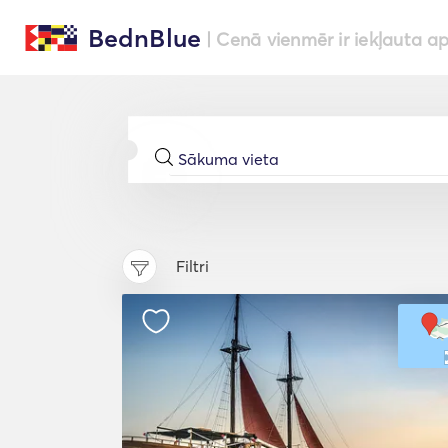
BednBlue
| Cenā vienmēr ir iekļauta a
Filtri