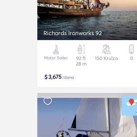
Richards Ironworks 92
Motor Sailer
92 ft
150 Kruīza
0
28 m
$
3,675
/diena