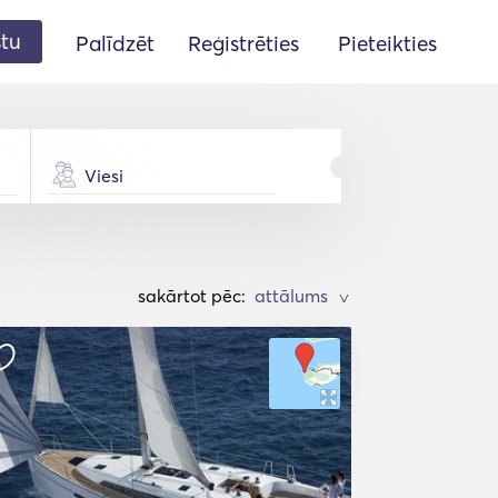
stu
Palīdzēt
Reģistrēties
Pieteikties
Viesi
sakārtot pēc:
>