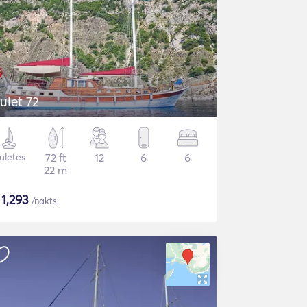
ulet 72
uletes
72 ft
12
6
6
22 m
$
1,293
/nakts