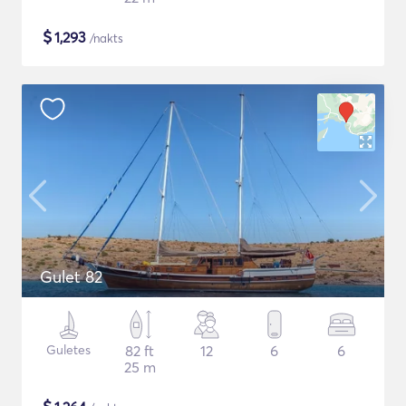
$
1,293
/nakts
Gulet 82
Guletes
82 ft
12
6
6
25 m