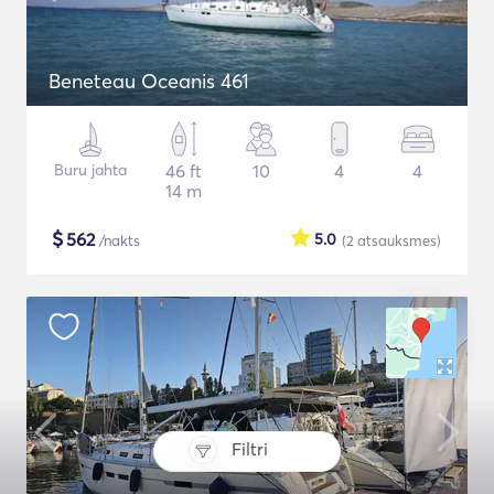
Beneteau Oceanis 461
Buru jahta
46 ft
10
4
4
14 m
$
562
5.0
/nakts
(2
atsauksmes
)
Filtri