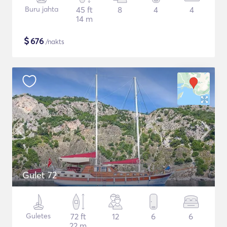
Buru jahta
45 ft
8
4
4
14 m
$
676
/nakts
Gulet 72
Guletes
72 ft
12
6
6
22 m