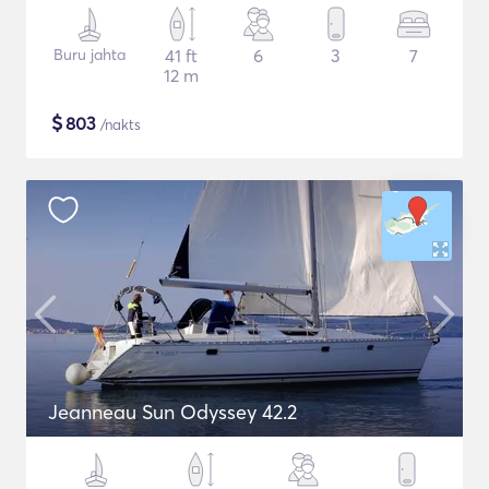
Buru jahta
41 ft
6
3
7
12 m
$
803
/nakts
Jeanneau Sun Odyssey 42.2