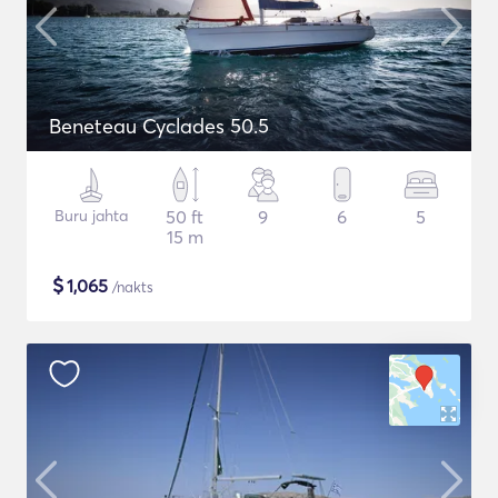
Beneteau Cyclades 50.5
Buru jahta
50 ft
9
6
5
15 m
$
1,065
/nakts