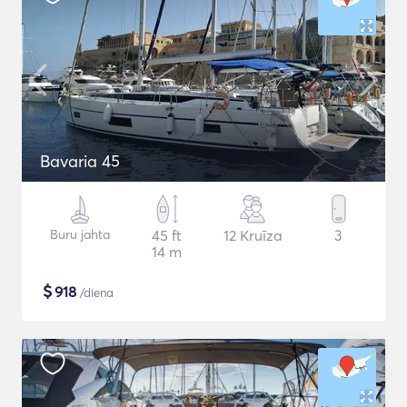
Bavaria 45
Buru jahta
45 ft
12 Kruīza
3
14 m
$
918
/diena