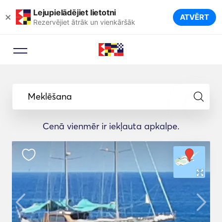
Lejupielādējiet lietotni
×
ATVĒRT
Rezervējiet ātrāk un vienkāršāk
Meklēšana
Cenā vienmēr ir iekļauta apkalpe.