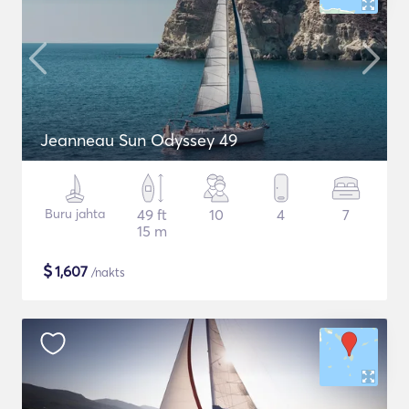
Jeanneau Sun Odyssey 49
Buru jahta
49 ft
10
4
7
15 m
$
1,607
/nakts