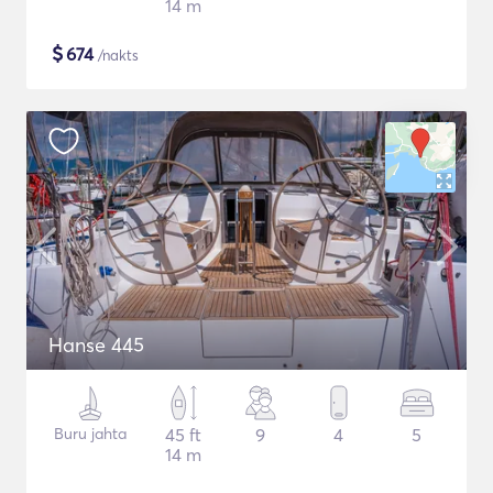
14 m
$
674
/nakts
Hanse 445
Buru jahta
45 ft
9
4
5
14 m