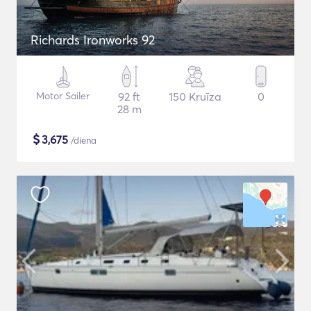
Richards Ironworks 92
Motor Sailer
92 ft
150 Kruīza
0
28 m
$
3,675
/diena