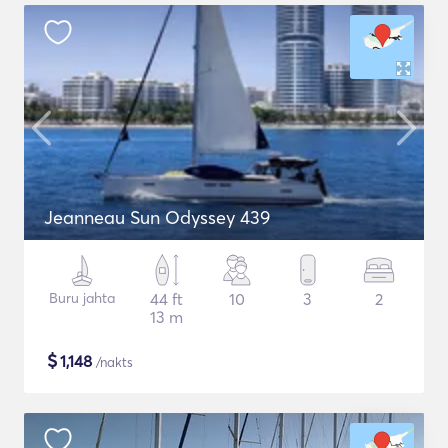
Jeanneau Sun Odyssey 439
Buru jahta
44 ft
10
3
2
13 m
$
1,148
/nakts