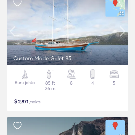
Custom Made Gulet 85
Buru jahta
85 ft
8
4
5
26 m
$
2,871
/nakts