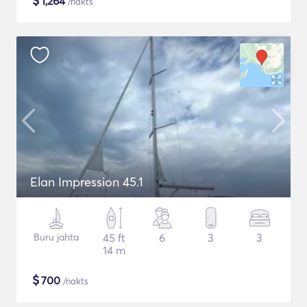
$
1,264
/nakts
Elan Impression 45.1
Buru jahta
45 ft
6
3
3
14 m
$
700
/nakts