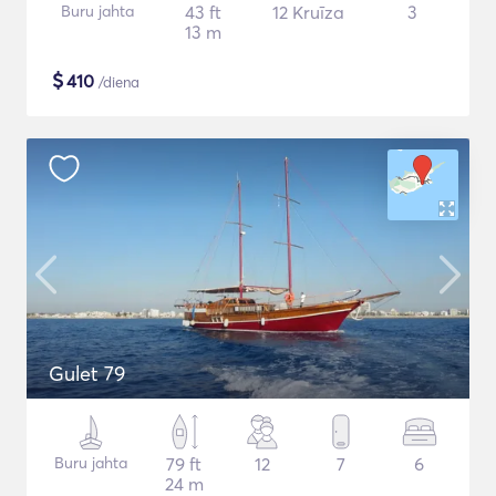
Buru jahta
43 ft
12 Kruīza
3
13 m
$
410
/diena
Gulet 79
Buru jahta
79 ft
12
7
6
24 m