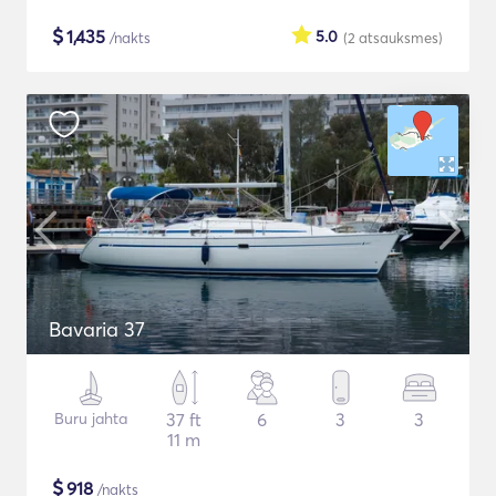
$
1,435
5.0
/nakts
(2
atsauksmes
)
Bavaria 37
Buru jahta
37 ft
6
3
3
11 m
$
918
/nakts