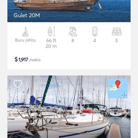
Gulet 20M
Buru jahta
66 ft
8
4
5
20 m
$
1,917
/nakts