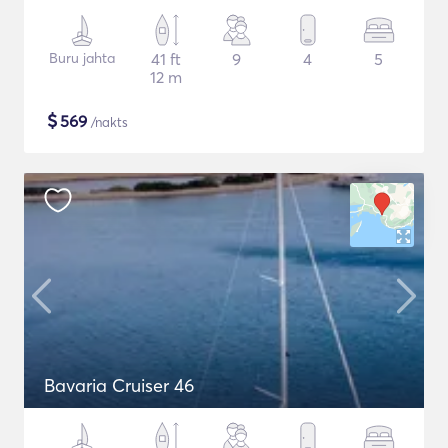
Buru jahta
41 ft
9
4
5
12 m
$
569
/nakts
Bavaria Cruiser 46