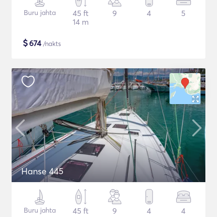
Buru jahta
45 ft
9
4
5
14 m
$
674
/nakts
Hanse 445
Buru jahta
45 ft
9
4
4