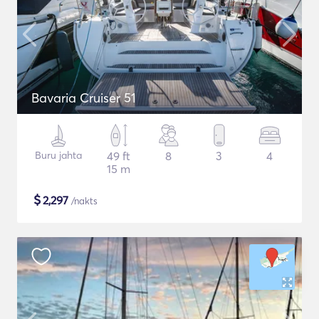
Bavaria Cruiser 51
Buru jahta
49 ft
8
3
4
15 m
$
2,297
/nakts