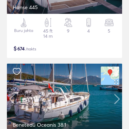
Hanse 445
Buru jahta
45 ft
9
4
5
14 m
$
674
/nakts
Beneteau Oceanis 38.1