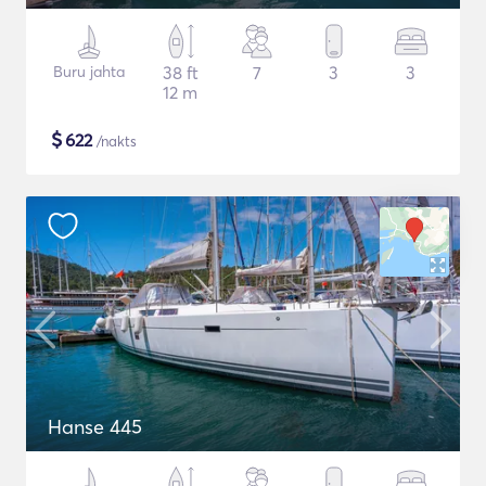
Buru jahta
38 ft
7
3
3
12 m
$
622
/nakts
Hanse 445