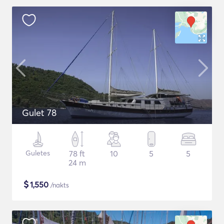
Gulet 78
Guletes
78 ft
10
5
5
24 m
$
1,550
/nakts