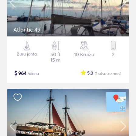
Atlantic 49
Buru jahta
50 ft
10 Kruīza
2
15 m
$
964
5.0
/diena
(1
atsauksmes
)