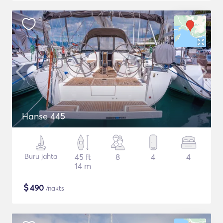
Hanse 445
Buru jahta
45 ft
8
4
4
14 m
$
490
/nakts