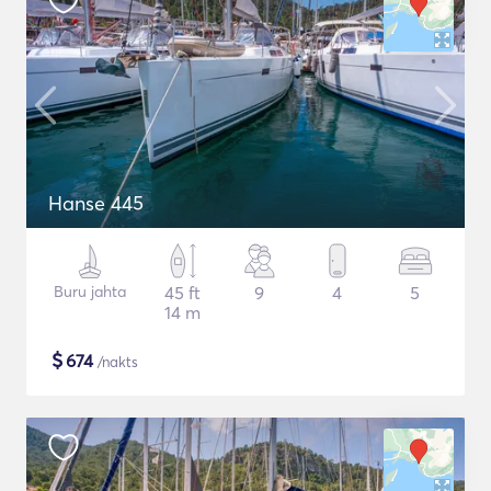
Hanse 445
Buru jahta
45 ft
9
4
5
14 m
$
674
/nakts