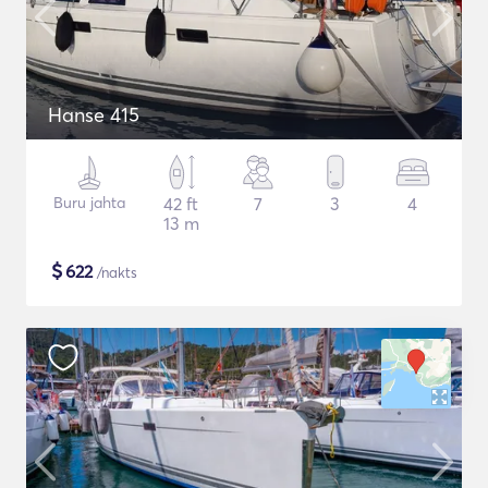
Hanse 415
Buru jahta
42 ft
7
3
4
13 m
$
622
/nakts