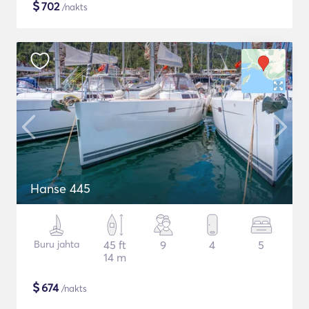
$
702
/nakts
Hanse 445
Buru jahta
45 ft
9
4
5
14 m
$
674
/nakts