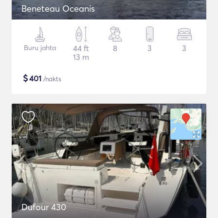
Beneteau Oceanis
Buru jahta
44 ft
8
3
3
13 m
$
401
/nakts
Dufour 430