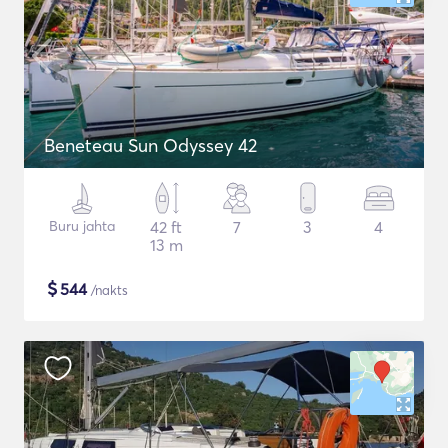
Beneteau Sun Odyssey 42
Buru jahta
42 ft
7
3
4
13 m
$
544
/nakts