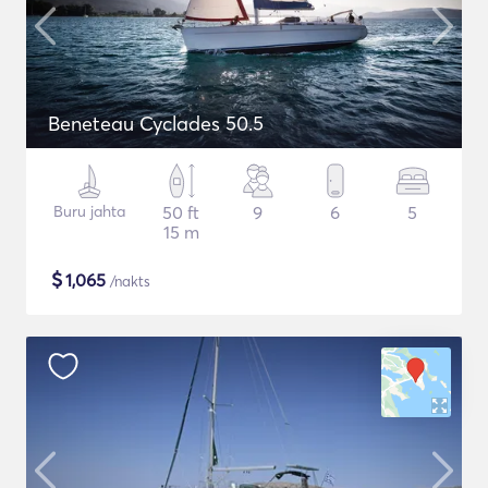
Beneteau Cyclades 50.5
Buru jahta
50 ft
9
6
5
15 m
$
1,065
/nakts