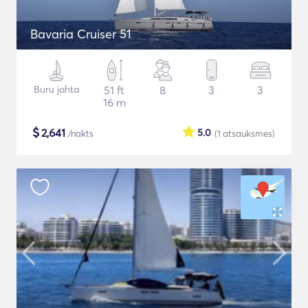
Bavaria Cruiser 51
Buru jahta
51 ft
8
3
3
16 m
$
2,641
5.0
/nakts
(1
atsauksmes
)