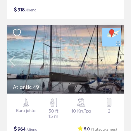
$
918
/diena
Atlantic 49
Buru jahta
50 ft
10 Kruīza
2
15 m
$
964
5.0
/diena
(1
atsauksmes
)