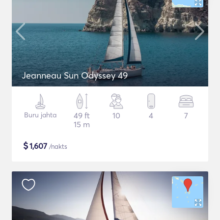
Jeanneau Sun Odyssey 49
Buru jahta
49 ft
10
4
7
15 m
$
1,607
/nakts