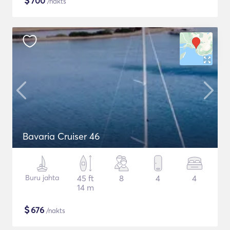
$
700
/nakts
Bavaria Cruiser 46
Buru jahta
45 ft
8
4
4
14 m
$
676
/nakts