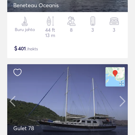
Beneteau Oceanis
Buru jahta
44 ft
8
3
3
13 m
$
401
/nakts
Gulet 78