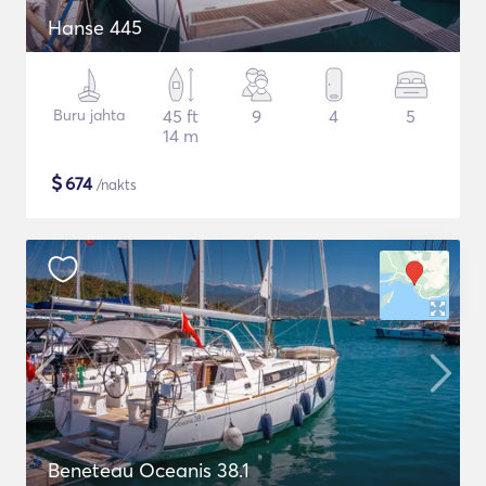
Hanse 445
Buru jahta
45 ft
9
4
5
14 m
$
674
/nakts
Beneteau Oceanis 38.1