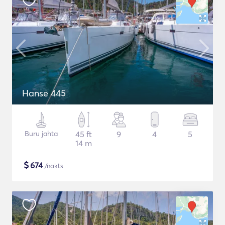
Hanse 445
Buru jahta
45 ft
9
4
5
14 m
$
674
/nakts