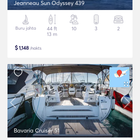
Jeanneau Sun Odyssey 439
Buru jahta
44 ft
10
3
2
13 m
$
1,148
/nakts
Bavaria Cruiser 51