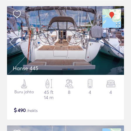
Hanse 445
Buru jahta
45 ft
8
4
4
14 m
$
490
/nakts