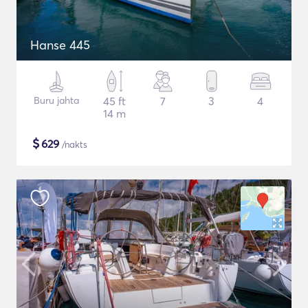
Hanse 445
Buru jahta
45 ft
7
3
4
14 m
$
629
/nakts