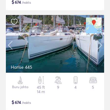
$
674
/nakts
Hanse 445
Buru jahta
45 ft
9
4
5
14 m
$
674
/nakts