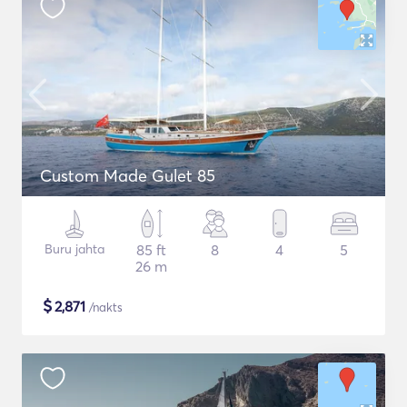
Custom Made Gulet 85
Buru jahta
85 ft
8
4
5
26 m
$
2,871
/nakts