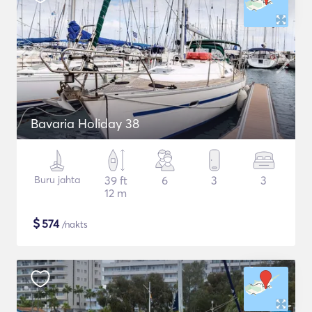
Bavaria Holiday 38
Buru jahta
39 ft
6
3
3
12 m
$
574
/nakts