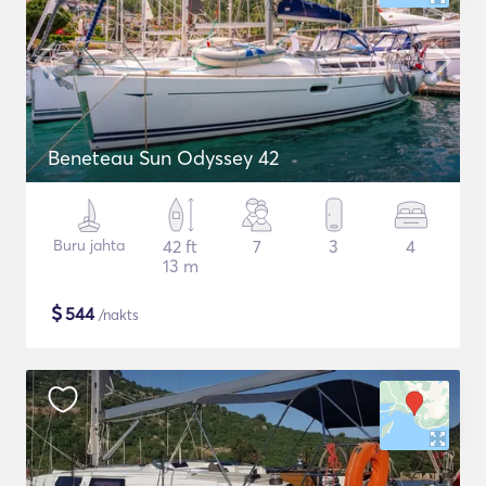
Beneteau Sun Odyssey 42
Buru jahta
42 ft
7
3
4
13 m
$
544
/nakts