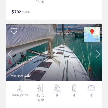
14 m
$
702
/nakts
Hanse 445
Buru jahta
45 ft
9
4
4
14 m