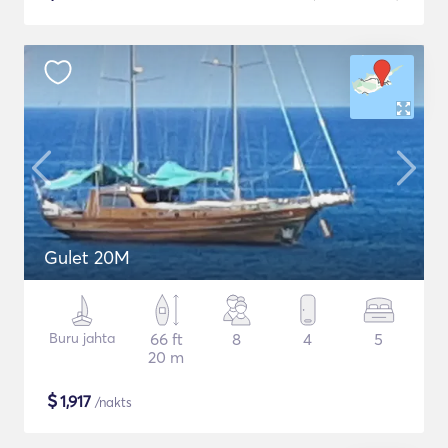
Gulet 20M
Buru jahta
66 ft
8
4
5
20 m
$
1,917
/nakts