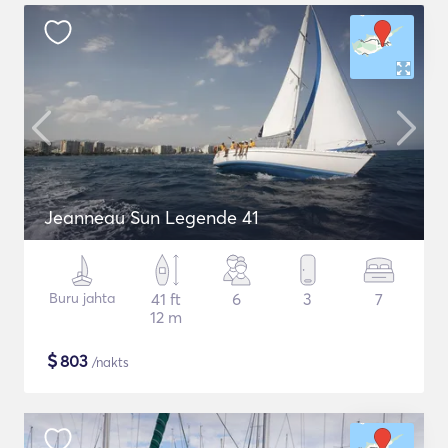
Jeanneau Sun Legende 41
Buru jahta
41 ft
6
3
7
12 m
$
803
/nakts