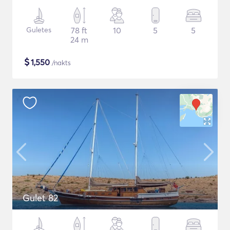
Guletes
78 ft
10
5
5
24 m
$
1,550
/nakts
Gulet 82