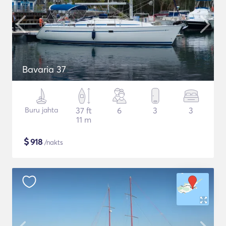
Bavaria 37
Buru jahta
37 ft
6
3
3
11 m
$
918
/nakts