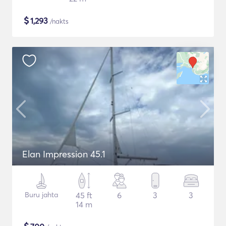
$
1,293
/nakts
Elan Impression 45.1
Buru jahta
45 ft
6
3
3
14 m