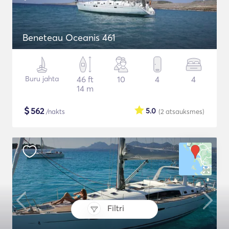
Beneteau Oceanis 461
Buru jahta
46 ft
10
4
4
14 m
$
562
5.0
/nakts
(2
atsauksmes
)
Filtri