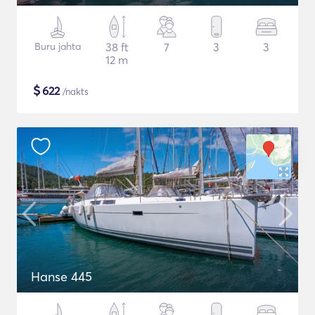
Buru jahta
38 ft
7
3
3
12 m
$
622
/nakts
Hanse 445