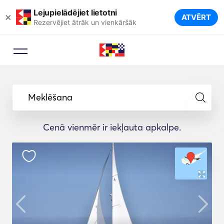
Lejupielādējiet lietotni
×
ATVĒRT
Rezervējiet ātrāk un vienkāršāk
Meklēšana
Cenā vienmēr ir iekļauta apkalpe.