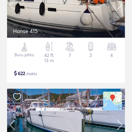
Hanse 415
Buru jahta
42 ft
7
3
4
13 m
$
622
/nakts