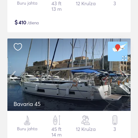
Buru jahta
43 ft
12 Kruīza
3
13 m
$
410
/diena
Bavaria 45
Buru jahta
45 ft
12 Kruīza
3
14 m