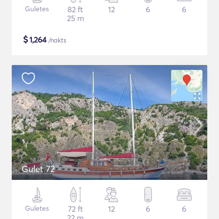
Guletes
82 ft
12
6
6
25 m
$
1,264
/nakts
Gulet 72
Guletes
72 ft
12
6
6
22 m