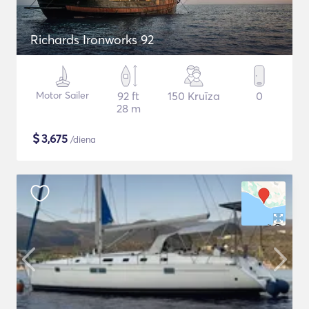
Richards Ironworks 92
Motor Sailer
92 ft
150 Kruīza
0
28 m
$
3,675
/diena