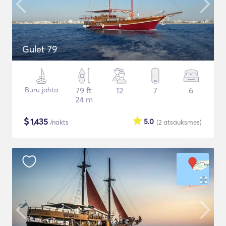
Gulet 79
Buru jahta
79 ft
12
7
6
24 m
$
1,435
5.0
/nakts
(2
atsauksmes
)