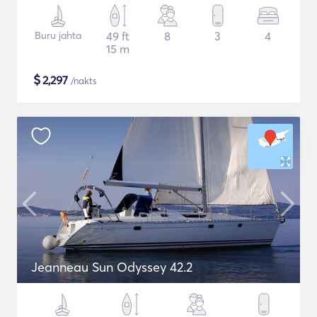
Buru jahta
49 ft
8
3
4
15 m
$
2,297
/nakts
Jeanneau Sun Odyssey 42.2