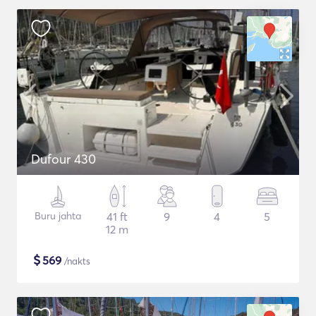
Dufour 430
Buru jahta
41 ft
9
4
5
12 m
$
569
/nakts