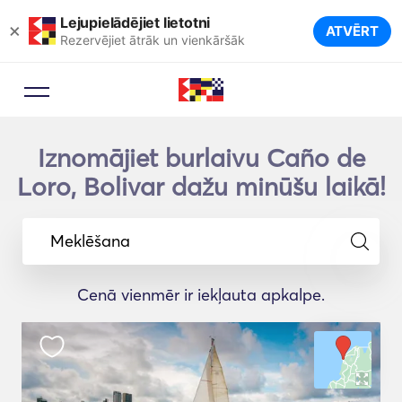
Lejupielādējiet lietotni
×
ATVĒRT
Rezervējiet ātrāk un vienkāršāk
Iznomājiet burlaivu Caño de
Loro, Bolivar dažu minūšu laikā!
Meklēšana
Cenā vienmēr ir iekļauta apkalpe.