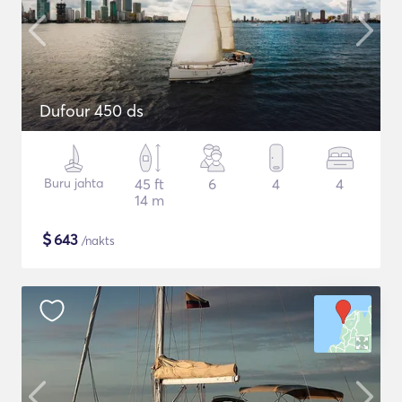
Dufour 450 ds
Buru jahta
45 ft
6
4
4
14 m
$
643
/nakts