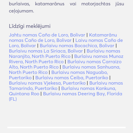
burlaivas, katamarānus vai motorjachtas jūsu
ceļojumam.
Līdzīgi meklējumi
Jahtu nomas Caño de Loro, Bolivar
|
Katamarānu
nomas Caño de Loro, Bolivar
|
Laivu nomas Caño de
Loro, Bolivar
|
Burlaivu nomas Bocachica, Bolivar
|
Burlaivu nomas La Siriaca, Bolivar
|
Burlaivu nomas
Naranjito, North Puerto Rico
|
Burlaivu nomas Munoz
Rivera, North Puerto Rico
|
Burlaivu nomas Carraizo
Alto, North Puerto Rico
|
Burlaivu nomas Sanhuana,
North Puerto Rico
|
Burlaivu nomas Naguabo,
Puertoriko
|
Burlaivu nomas Ceiba, Puertoriko
|
Burlaivu nomas Vjekesa, Puertoriko
|
Burlaivu nomas
Tamarindo, Puertoriko
|
Burlaivu nomas Kankuna,
Quintana Roo
|
Burlaivu nomas Deering Bay, Florida
(FL)