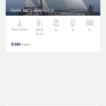
Yacht 462 cutter/ketch
Buru jahta
46 ft
6
3
5
14 m
$
889
/nakts