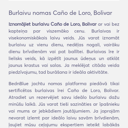
Burlaivu nomas Caño de Loro, Bolivar
Iznomājiet burlaivu Caño de Loro, Bolivar
ar vai bez
kapteiņa par viszemāko cenu. Burlaivas ir
visekonomiskākais laivu veids. Jūs varat iznomāt
burlaivu uz vienu dienu, nedēļas nogali, vairāku
dienu brīvdienām vai pat ballītei. Burlaivas īre ir
lielisks veids, kā izpētīt jaunus ūdeņus un atklāt
jaunus krastus vai salas. Ja meklējat citāda veida
piedzīvojumu, tad burāšana ir ideāla aktivitāte.
BednBlue jachtu nomas platforma piedāvā tikai
sertificētas burlaivas īrei Caño de Loro, Bolivar.
Atradiet un rezervējiet savu ideālo burlaivu dažu
minūšu laikā. Jūs varat tieši sazināties ar īpašnieku
vai mums ar jebkādiem jautājumiem. Ja joprojām
nevarat izlemt par ideālo laivu savām brīvdienām,
ļaujiet mūsu ceļojumu ekspertiem ieteikt labākās