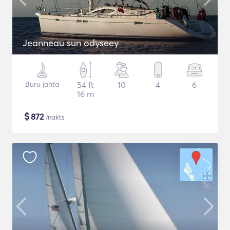
Jeanneau sun odyseey
Buru jahta
54 ft
10
4
6
16 m
$
872
/nakts