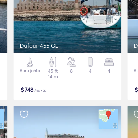
Dufour 455 GL
D
Buru jahta
45 ft
8
4
4
Bu
14 m
$
748
/nakts