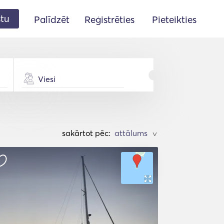
stu
Palīdzēt
Reģistrēties
Pieteikties
Viesi
sakārtot pēc:
>