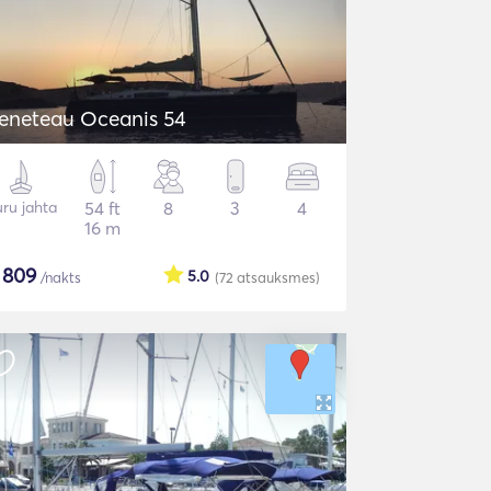
eneteau Oceanis 54
ru jahta
54 ft
8
3
4
16 m
$
809
5.0
/nakts
(72
atsauksmes
)