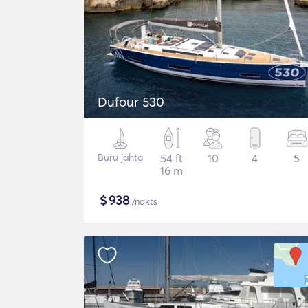
Dufour 530
Buru jahta
54 ft
10
4
5
16 m
$
938
/nakts