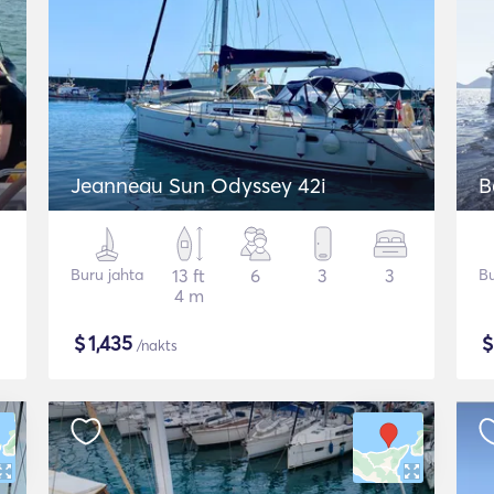
Jeanneau Sun Odyssey 42i
B
Buru jahta
13 ft
6
3
3
Bu
4 m
$
1,435
/nakts