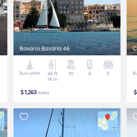
Bavaria Bavaria 46
C
Buru jahta
46 ft
10
4
5
Bu
14 m
$
1,263
/nakts