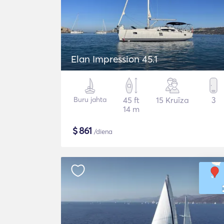
Elan Impression 45.1
Buru jahta
45 ft
15 Kruīza
3
14 m
$
861
/diena