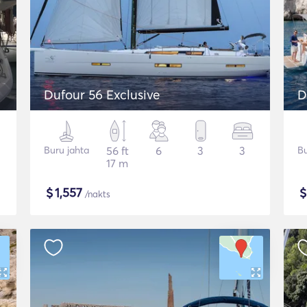
Dufour 56 Exclusive
D
Buru jahta
56 ft
6
3
3
Bu
17 m
$
1,557
/nakts