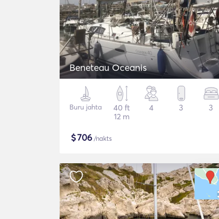
Beneteau Oceanis
Buru jahta
40 ft
4
3
3
12 m
$
706
/nakts