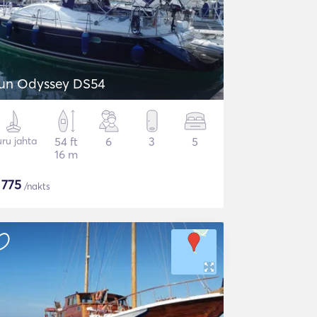
un Odyssey DS54
ru jahta
54 ft
6
3
5
16 m
$
775
/nakts