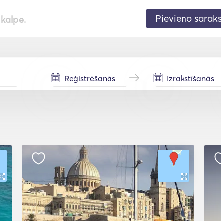
Pievieno sarak
pkalpe.