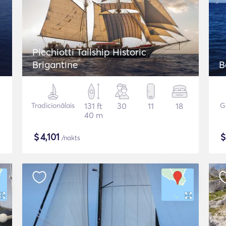
Picchiotti Tallship Historic
Brigantine
B
Tradicionālais
131 ft
30
11
18
G
40 m
$
4,101
/nakts