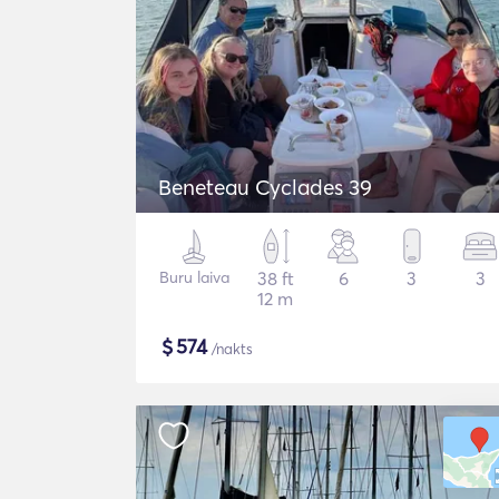
Beneteau Cyclades 39
Buru laiva
38 ft
6
3
3
12 m
$
574
/nakts