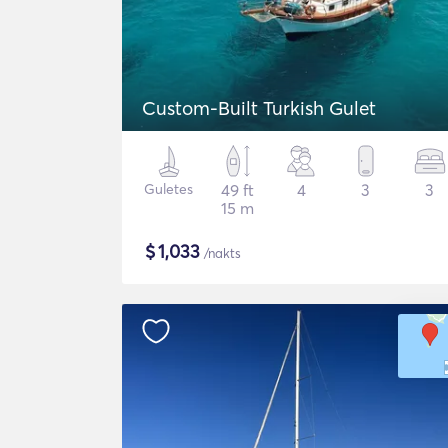
Custom-Built Turkish Gulet
Guletes
49 ft
4
3
3
15 m
$
1,033
/nakts