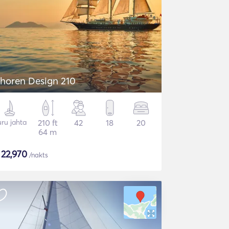
horen Design 210
ru jahta
210 ft
42
18
20
64 m
$
22,970
/nakts