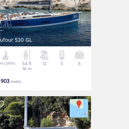
ufour 530 GL
ru jahta
54 ft
12
5
6
16 m
$
903
/nakts