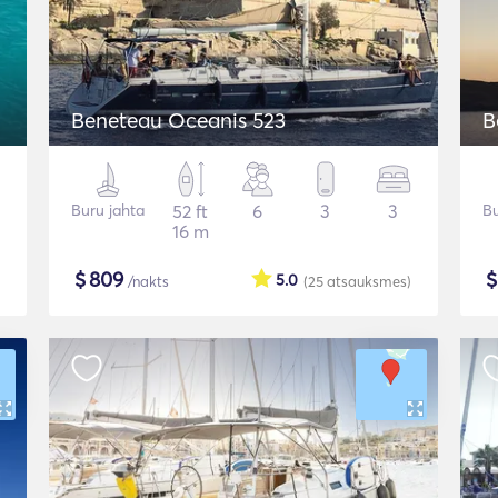
Beneteau Oceanis 523
B
Buru jahta
52 ft
6
3
3
Bu
16 m
$
809
5.0
/nakts
(25
atsauksmes
)