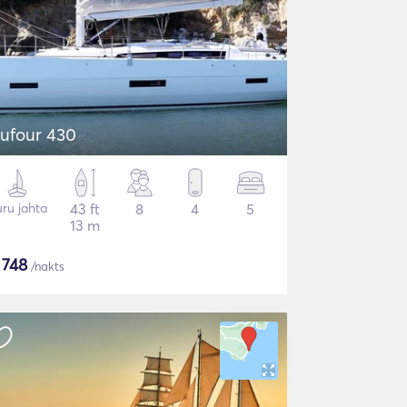
ufour 430
ru jahta
43 ft
8
4
5
13 m
$
748
/nakts