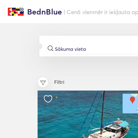
BednBlue
| Cenā vienmēr ir iekļauta a
Filtri