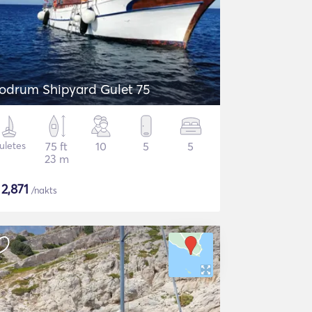
odrum Shipyard Gulet 75
uletes
75 ft
10
5
5
23 m
$
2,871
/nakts