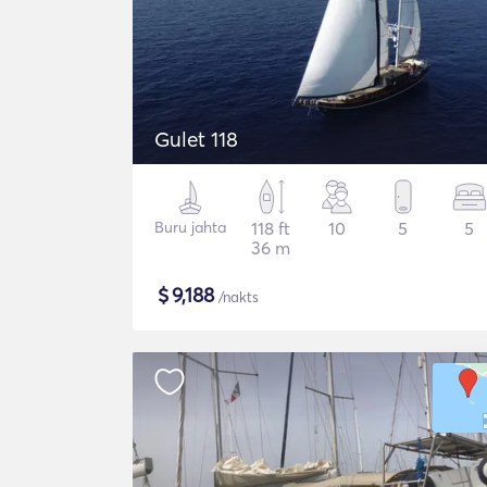
Gulet 118
Buru jahta
118 ft
10
5
5
36 m
$
9,188
/nakts