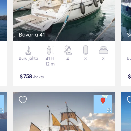
Bavaria 41
S
Buru jahta
41 ft
4
3
3
Bu
12 m
$
758
/nakts