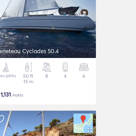
eneteau Cyclades 50.4
ru jahta
50 ft
8
4
4
15 m
$
1,131
/nakts