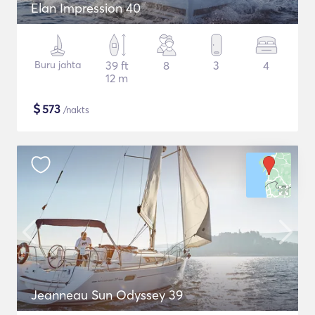
Elan Impression 40
Buru jahta
39 ft
8
3
4
12 m
$
573
/nakts
Jeanneau Sun Odyssey 39