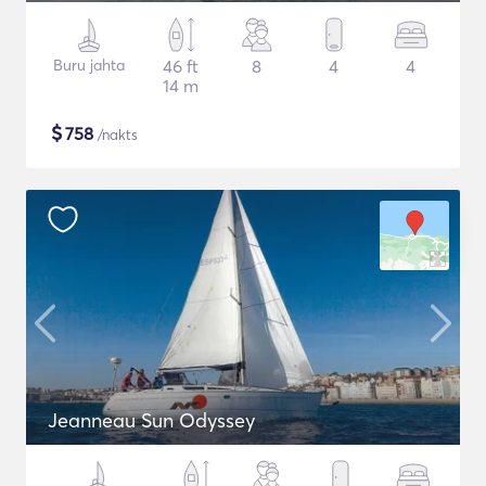
Buru jahta
46 ft
8
4
4
14 m
$
758
/nakts
Jeanneau Sun Odyssey