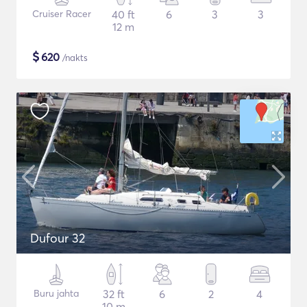
Cruiser Racer
40 ft
6
3
3
12 m
$
620
/nakts
Dufour 32
Buru jahta
32 ft
6
2
4
10 m