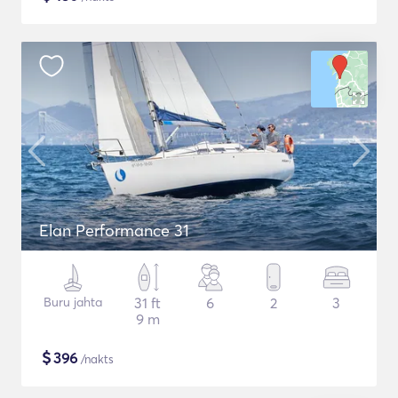
Elan Performance 31
Buru jahta
31 ft
6
2
3
9 m
$
396
/nakts