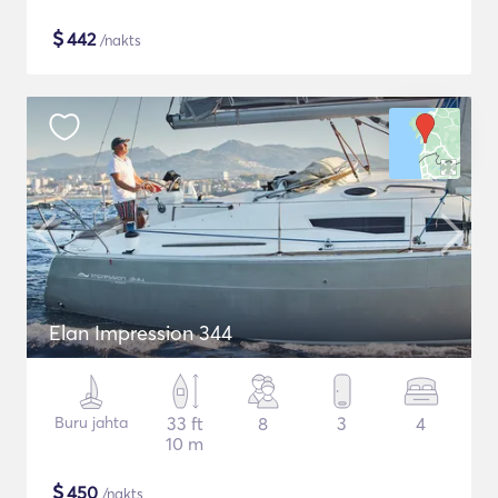
$
442
/nakts
Elan Impression 344
Buru jahta
33 ft
8
3
4
10 m
$
450
/nakts