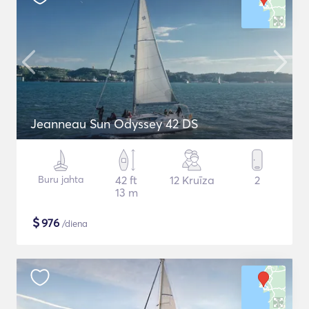
Jeanneau Sun Odyssey 42 DS
Buru jahta
42 ft
12 Kruīza
2
13 m
$
976
/diena