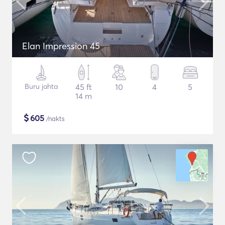
Elan Impression 45
Buru jahta
45 ft
10
4
5
14 m
$
605
/nakts