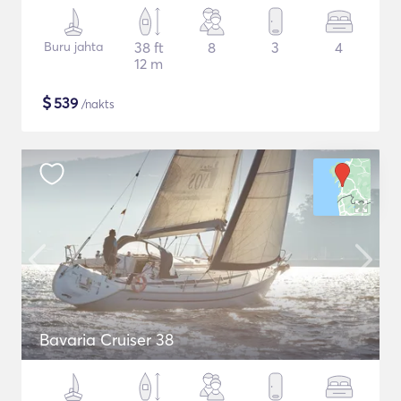
Buru jahta
38 ft
8
3
4
12 m
$
539
/nakts
Bavaria Cruiser 38