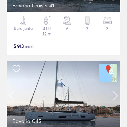
Bavaria Cruiser 41
Buru jahta
41 ft
6
3
3
12 m
$
913
/nakts
Bavaria C45