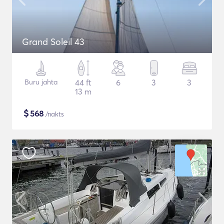
Grand Soleil 43
Buru jahta
44 ft
6
3
3
13 m
$
568
/nakts