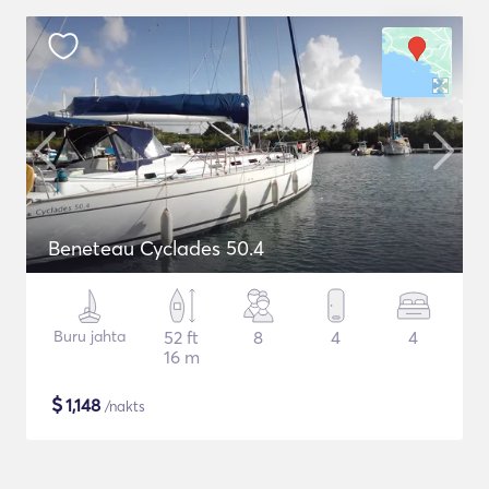
Beneteau Cyclades 50.4
Buru jahta
52 ft
8
4
4
16 m
$
1,148
/nakts