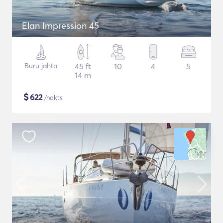
Elan Impression 45
Buru jahta
45 ft
10
4
5
14 m
$
622
/nakts