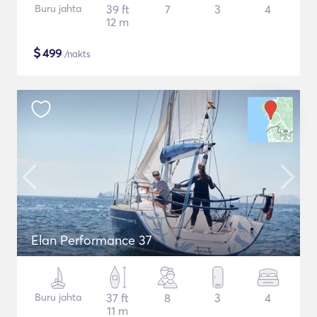
Buru jahta
39 ft
7
3
4
12 m
$
499
/nakts
Elan Performance 37
Buru jahta
37 ft
8
3
4
11 m