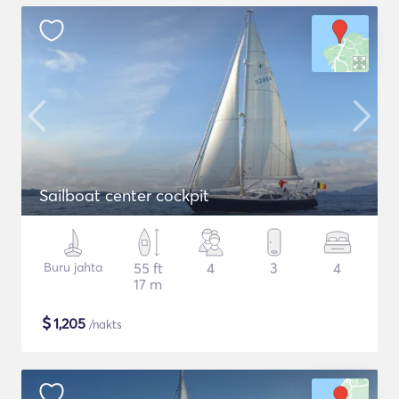
Sailboat center cockpit
Buru jahta
55 ft
4
3
4
17 m
$
1,205
/nakts