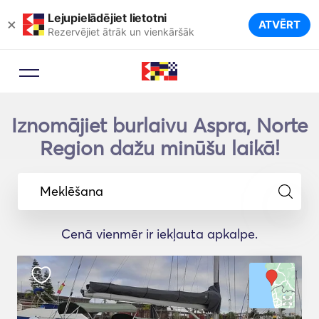
Lejupielādējiet lietotni
×
ATVĒRT
Rezervējiet ātrāk un vienkāršāk
Iznomājiet burlaivu Aspra, Norte
Region dažu minūšu laikā!
Meklēšana
Cenā vienmēr ir iekļauta apkalpe.