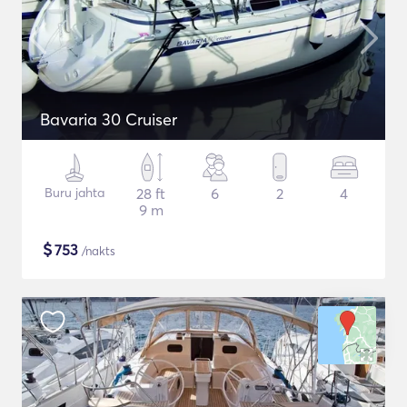
Bavaria 30 Cruiser
Buru jahta
28 ft
6
2
4
9 m
$
753
/nakts