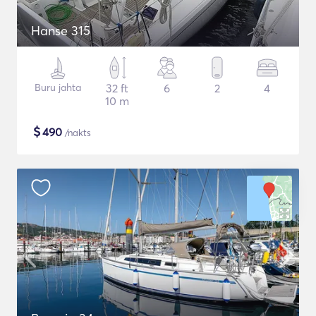
Hanse 315
Buru jahta
32 ft
6
2
4
10 m
$
490
/nakts