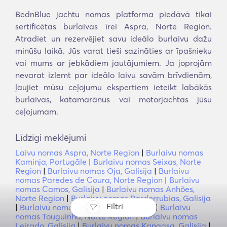
BednBlue jachtu nomas platforma piedāvā tikai
sertificētas burlaivas īrei Aspra, Norte Region.
Atradiet un rezervējiet savu ideālo burlaivu dažu
minūšu laikā. Jūs varat tieši sazināties ar īpašnieku
vai mums ar jebkādiem jautājumiem. Ja joprojām
nevarat izlemt par ideālo laivu savām brīvdienām,
ļaujiet mūsu ceļojumu ekspertiem ieteikt labākās
burlaivas, katamarānus vai motorjachtas jūsu
ceļojumam.
Līdzīgi meklējumi
Laivu nomas Aspra, Norte Region
|
Burlaivu nomas
Kaminja, Portugāle
|
Burlaivu nomas Seixas, Norte
Region
|
Burlaivu nomas Oja, Galisija
|
Burlaivu
nomas Paredes de Coura, Norte Region
|
Burlaivu
nomas Camos, Galisija
|
Burlaivu nomas Anhões,
Norte Region
|
Burlaivu nomas Parderrubias, Galisija
Filtri
|
Burlaivu nomas salu grupa Cíes, Hio
|
Burlaivu
nomas Touguinha, Norte Region
|
Burlaivu nomas
Leirado, Galisija
|
Burlaivu nomas Kangasa, Galisija
|