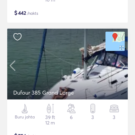
$
442
/nakts
Dufour 385 Grand Large
Buru jahta
39 ft
6
3
3
12 m