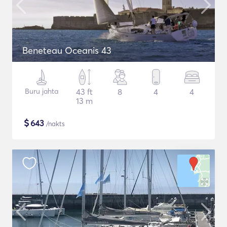
Beneteau Oceanis 43
Buru jahta
43 ft
8
4
4
13 m
$
643
/nakts