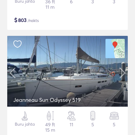
Buru jahta
36 ft
6
3
3
11 m
$
803
/nakts
Jeanneau Sun Odyssey 519
Buru jahta
49 ft
11
5
5
15 m