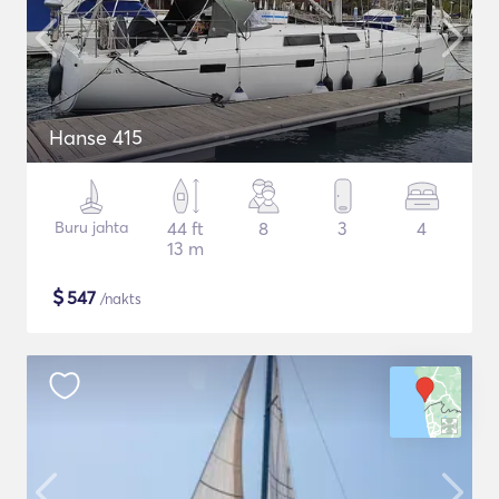
Hanse 415
Buru jahta
44 ft
8
3
4
13 m
$
547
/nakts