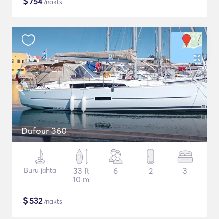
$
754
/nakts
Dufour 360
Buru jahta
33 ft
6
2
3
10 m
$
532
/nakts