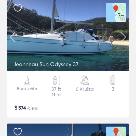
Jeanneau Sun Odyssey 37
Buru jahta
37 ft
6 Kruīza
3
11 m
$
574
/diena