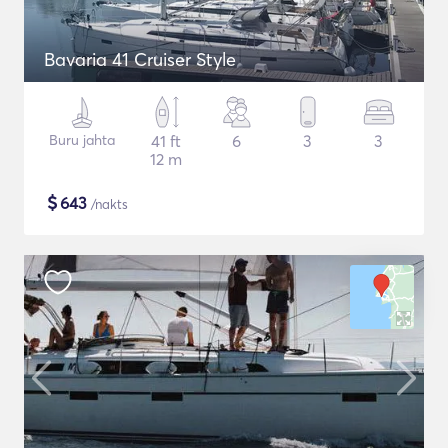
Bavaria 41 Cruiser Style
Buru jahta
41 ft
6
3
3
12 m
$
643
/nakts