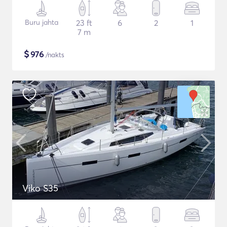
Buru jahta
23 ft
6
2
1
7 m
$
976
/nakts
Viko S35