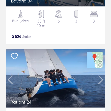
Bavaria 34
Buru jahta
33 ft
6
3
3
10 m
$
526
/nakts
Yatlant 24