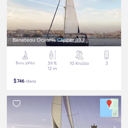
Beneteau Oceanis Clipper 393
Buru jahta
39 ft
10 Kruīza
3
12 m
$
746
/diena