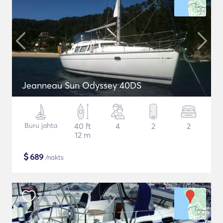
Jeanneau Sun Odyssey 40DS
Buru jahta
40 ft
4
2
2
12 m
$
689
/nakts