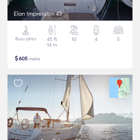
Elan Impression 45
Buru jahta
45 ft
10
4
5
14 m
$
605
/nakts