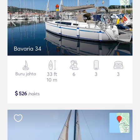
Bavaria 34
Buru jahta
33 ft
6
3
3
10 m
$
526
/nakts