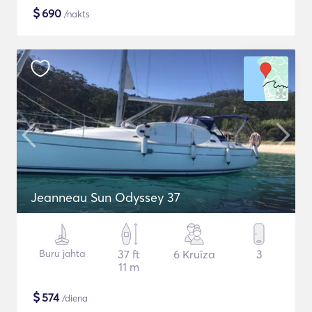
$
690
/nakts
Jeanneau Sun Odyssey 37
Buru jahta
37 ft
6 Kruīza
3
11 m
$
574
/diena