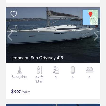
Jeanneau Sun Odyssey 419
Buru jahta
42 ft
6
4
4
13 m
$
907
/nakts