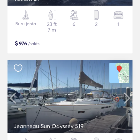
Buru jahta
23 ft
6
2
1
7 m
$
976
/nakts
Jeanneau Sun Odyssey 519