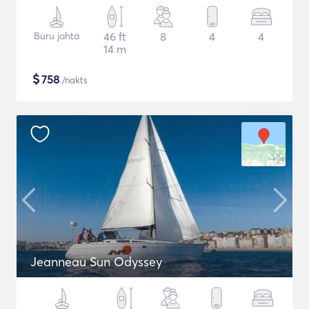
Buru jahta
46 ft
8
4
4
14 m
$
758
/nakts
Jeanneau Sun Odyssey