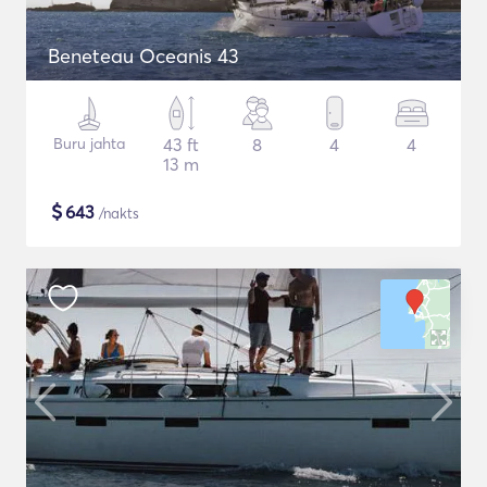
Beneteau Oceanis 43
Buru jahta
43 ft
8
4
4
13 m
$
643
/nakts