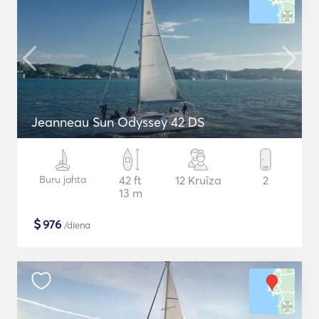
Jeanneau Sun Odyssey 42 DS
Buru jahta
42 ft
12 Kruīza
2
13 m
$
976
/diena