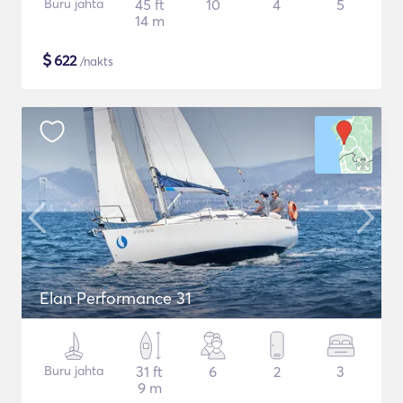
Buru jahta
45 ft
10
4
5
14 m
$
622
/nakts
Elan Performance 31
Buru jahta
31 ft
6
2
3
9 m