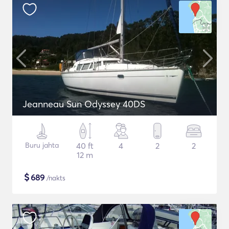
Jeanneau Sun Odyssey 40DS
Buru jahta
40 ft
4
2
2
12 m
$
689
/nakts