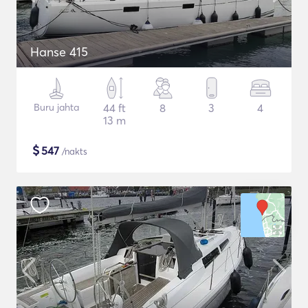
Hanse 415
Buru jahta
44 ft
8
3
4
13 m
$
547
/nakts