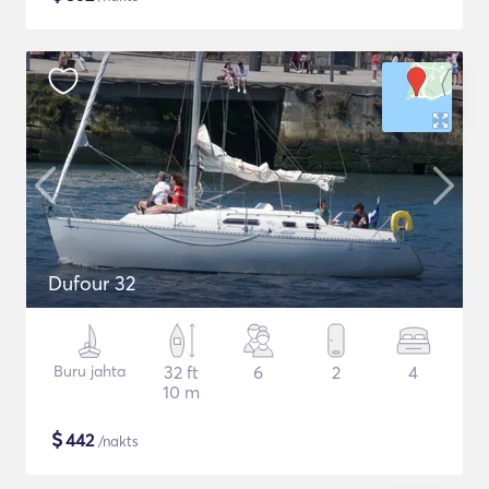
Dufour 32
Buru jahta
32 ft
6
2
4
10 m
$
442
/nakts