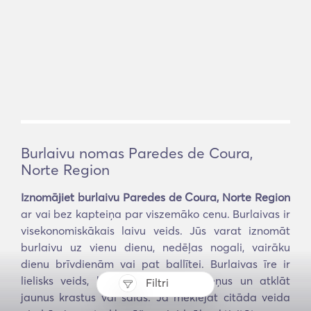
Burlaivu nomas Paredes de Coura,
Norte Region
Iznomājiet burlaivu Paredes de Coura, Norte Region
ar vai bez kapteiņa par viszemāko cenu. Burlaivas ir
visekonomiskākais laivu veids. Jūs varat iznomāt
burlaivu uz vienu dienu, nedēļas nogali, vairāku
dienu brīvdienām vai pat ballītei. Burlaivas īre ir
lielisks veids, kā izpētīt jaunus ūdeņus un atklāt
Filtri
jaunus krastus vai salas. Ja meklējat citāda veida