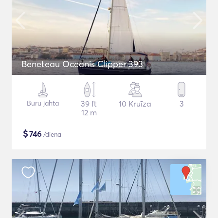
Beneteau Oceanis Clipper 393
Buru jahta
39 ft
10 Kruīza
3
12 m
$
746
/diena