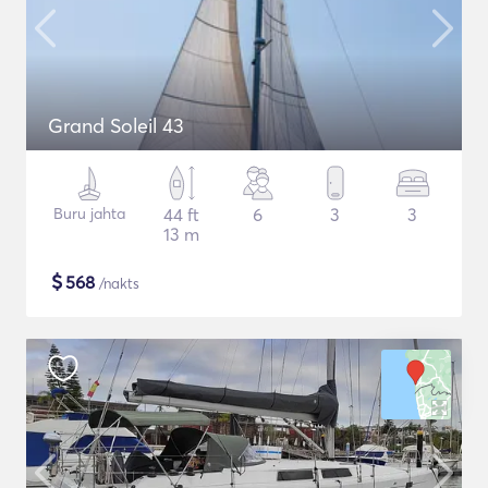
Grand Soleil 43
Buru jahta
44 ft
6
3
3
13 m
$
568
/nakts