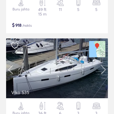
Buru jahta
49 ft
11
5
5
15 m
$
918
/nakts
Viko S35
Buru jahta
36 ft
6
3
3