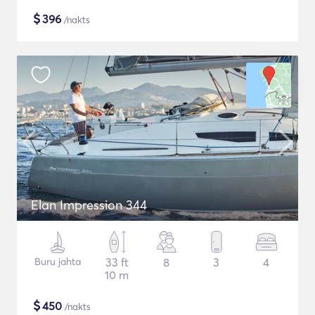
$
396
/nakts
Elan Impression 344
Buru jahta
33 ft
8
3
4
10 m
$
450
/nakts