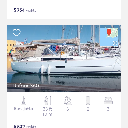
$
754
/nakts
Dufour 360
Buru jahta
33 ft
6
2
3
10 m
$
532
/nakts