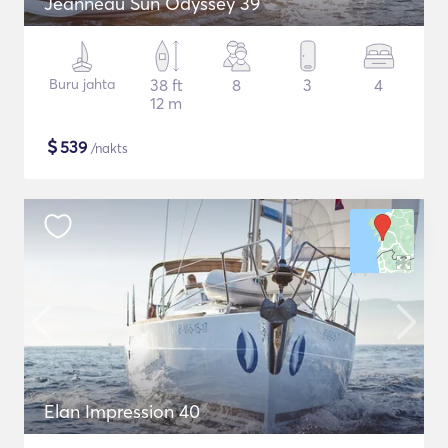
Jeanneau Sun Odyssey 39
Buru jahta
38 ft
8
3
4
12 m
$
539
/nakts
Elan Impression 40