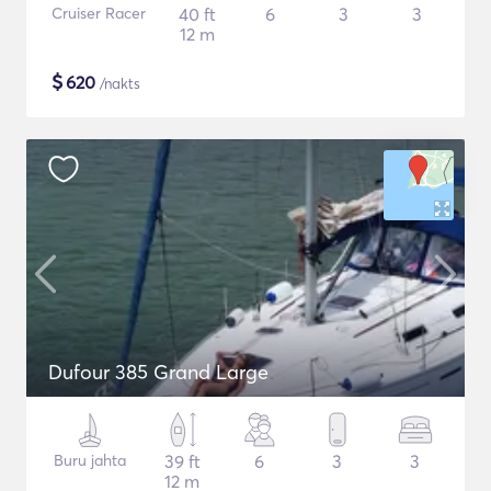
Cruiser Racer
40 ft
6
3
3
12 m
$
620
/nakts
Dufour 385 Grand Large
Buru jahta
39 ft
6
3
3
12 m