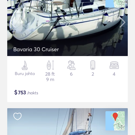
Bavaria 30 Cruiser
Buru jahta
28 ft
6
2
4
9 m
$
753
/nakts