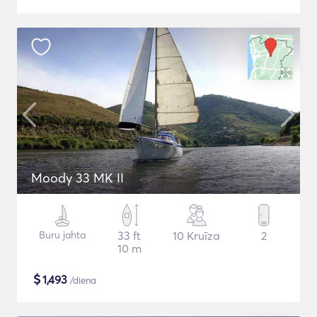
Moody 33 MK II
Buru jahta
33 ft
10 Kruīza
2
10 m
$
1,493
/diena