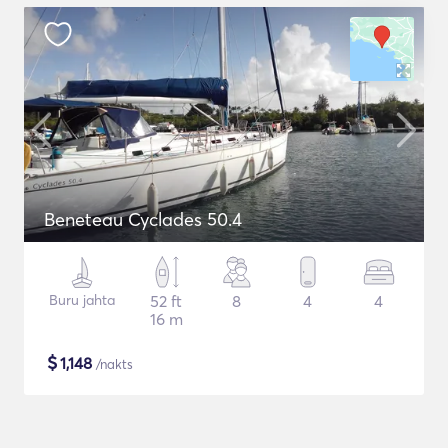
Beneteau Cyclades 50.4
Buru jahta
52 ft
8
4
4
16 m
$
1,148
/nakts