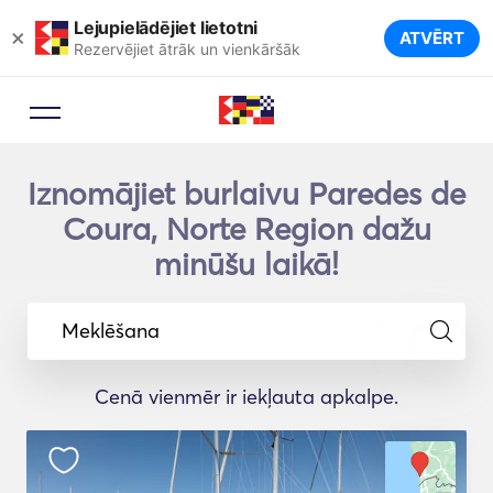
Lejupielādējiet lietotni
×
ATVĒRT
Rezervējiet ātrāk un vienkāršāk
Iznomājiet burlaivu Paredes de
Coura, Norte Region dažu
minūšu laikā!
Meklēšana
Cenā vienmēr ir iekļauta apkalpe.