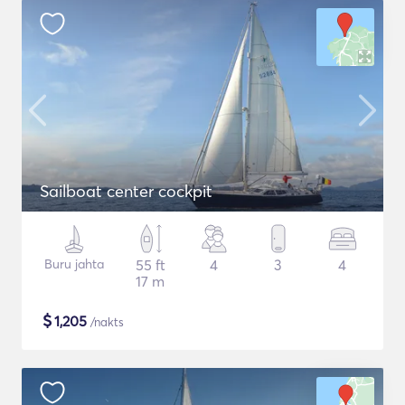
Sailboat center cockpit
Buru jahta
55 ft
4
3
4
17 m
$
1,205
/nakts