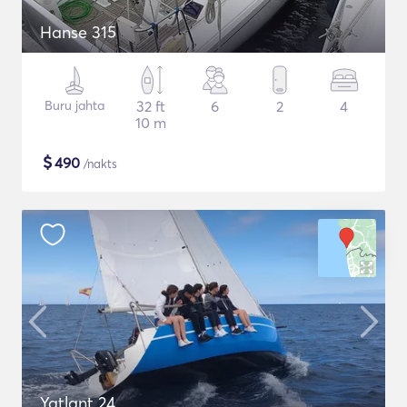
Hanse 315
Buru jahta
32 ft
6
2
4
10 m
$
490
/nakts
Yatlant 24