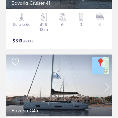
Bavaria Cruiser 41
Buru jahta
41 ft
6
3
3
12 m
$
913
/nakts
Bavaria C45