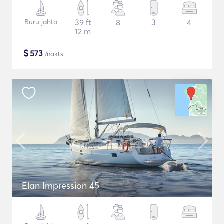
Buru jahta
39 ft
8
3
4
12 m
$
573
/nakts
Elan Impression 45