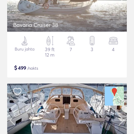
Bavaria Cruiser 38
Buru jahta
39 ft
7
3
4
12 m
$
499
/nakts