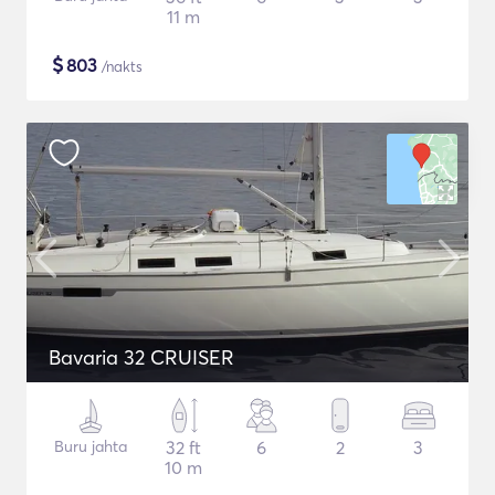
11 m
$
803
/nakts
Bavaria 32 CRUISER
Buru jahta
32 ft
6
2
3
10 m