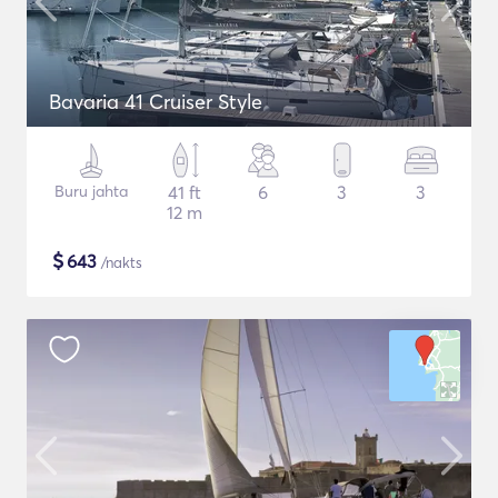
Bavaria 41 Cruiser Style
Buru jahta
41 ft
6
3
3
12 m
$
643
/nakts