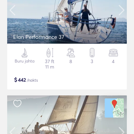
Elan Performance 37
Buru jahta
37 ft
8
3
4
11 m
$
442
/nakts