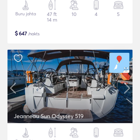
Buru jahta
47 ft
10
4
5
14 m
$
647
/nakts
Jeanneau Sun Odyssey 519