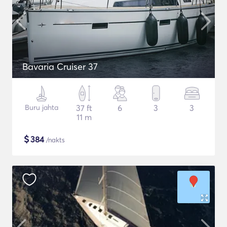
Bavaria Cruiser 37
Buru jahta
37 ft
6
3
3
11 m
$
384
/nakts