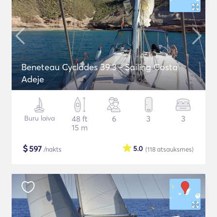
Beneteau Cyclades 39.3 - Sailing Costa
Adeje
Buru laiva
48 ft
6
3
3
15 m
$
597
5.0
/nakts
(118
atsauksmes
)