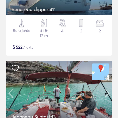
Beneteau clipper 411
Buru jahta
41 ft
4
2
2
12 m
$
522
/nakts
Jeanneau Sunfast43