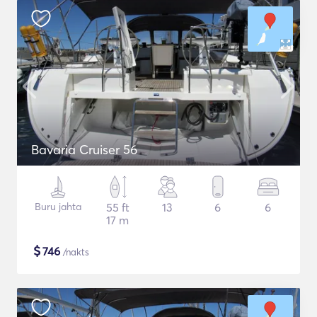
Bavaria Cruiser 56
Buru jahta
55 ft
13
6
6
17 m
$
746
/nakts