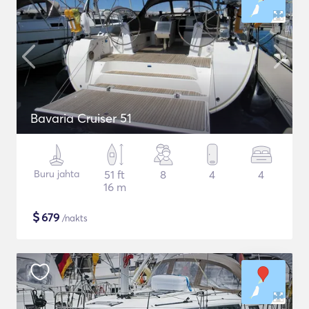
Bavaria Cruiser 51
Buru jahta
51 ft
8
4
4
16 m
$
679
/nakts