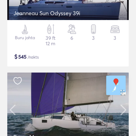
Jeanneau Sun Odyssey 39i
Buru jahta
39 ft
6
3
3
12 m
$
545
/nakts