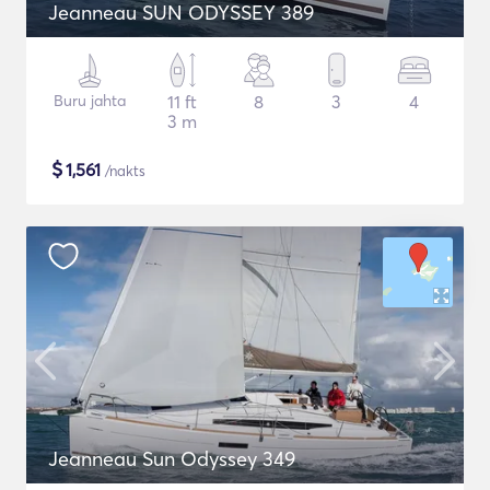
Jeanneau SUN ODYSSEY 389
Buru jahta
11 ft
8
3
4
3 m
$
1,561
/nakts
Jeanneau Sun Odyssey 349