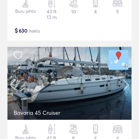
Buru jahta
43 ft
10
4
5
13 m
$
630
/nakts
Bavaria 45 Cruiser
Buru jahta
47 ft
8
4
4