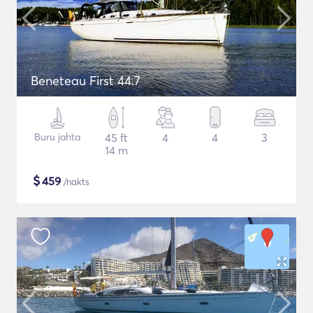
Beneteau First 44.7
Buru jahta
45 ft
4
4
3
14 m
$
459
/nakts