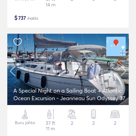
14 m
$
737
/nakts
A Special Night on a Sailing Boat + Atlantic
Ocean Excursion - Jeanneau Sun Odyssey 37
Buru jahta
37 ft
2
2
2
11 m