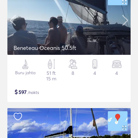
Beneteau Oceanis 50.5ft
Buru jahta
51 ft
8
4
4
15 m
$
597
/nakts