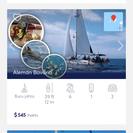
Alemán Bavaria
Buru jahta
39 ft
6
1
3
12 m
$
545
/nakts