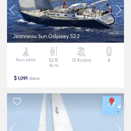
Jeanneau Sun Odyssey 52.2
Buru jahta
52 ft
12 Kruīza
4
16 m
$
1,091
/diena