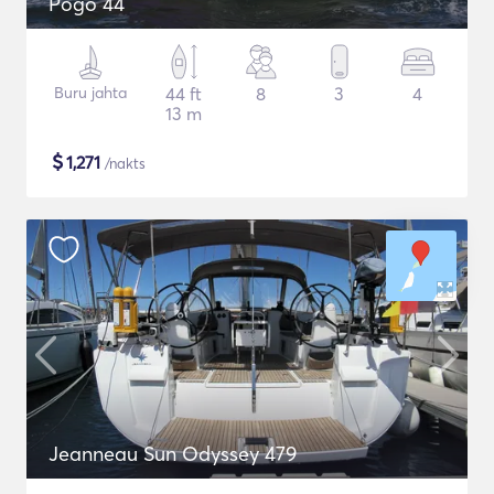
Pogo 44
Buru jahta
44 ft
8
3
4
13 m
$
1,271
/nakts
Jeanneau Sun Odyssey 479