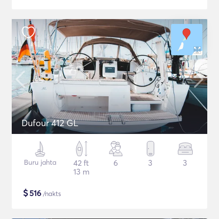
Dufour 412 GL
Buru jahta
42 ft
6
3
3
13 m
$
516
/nakts