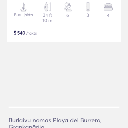
Buru jahta
34 ft
6
3
4
10 m
$
540
/nakts
Burlaivu nomas Playa del Burrero,
Grankanārija