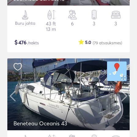
Buru jahta
43 ft
6
3
3
13 m
$
476
5.0
/nakts
(79
atsauksmes
)
Beneteau Oceanis 43