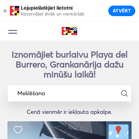
Lejupielādējiet lietotni
×
ATVĒRT
Rezervējiet ātrāk un vienkāršāk
Iznomājiet burlaivu Playa del
Burrero, Grankanārija dažu
minūšu laikā!
Meklēšana
Cenā vienmēr ir iekļauta apkalpe.