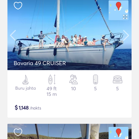
Bavaria 49 CRUISER
Buru jahta
49 ft
10
5
5
15 m
$
1,148
/nakts