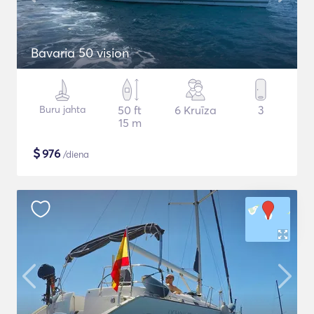
Bavaria 50 vision
Buru jahta
50 ft
6 Kruīza
3
15 m
$
976
/diena