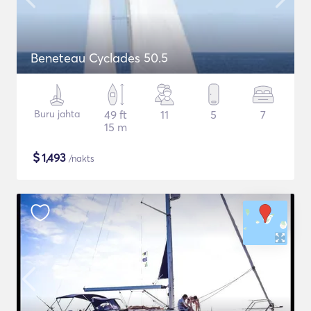
Beneteau Cyclades 50.5
Buru jahta
49 ft
11
5
7
15 m
$
1,493
/nakts