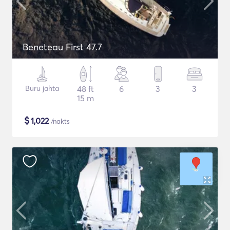
Beneteau First 47.7
Buru jahta
48 ft
6
3
3
15 m
$
1,022
/nakts