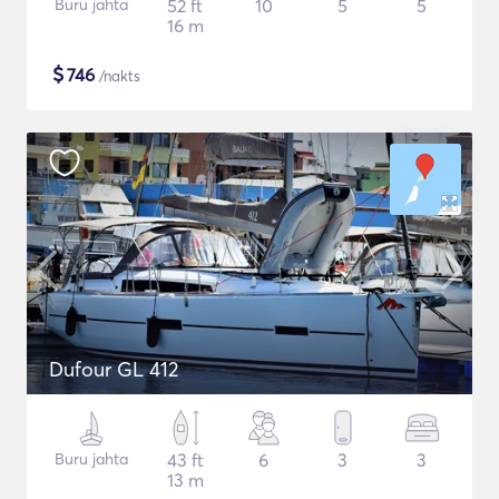
Buru jahta
52 ft
10
5
5
16 m
$
746
/nakts
Dufour GL 412
Buru jahta
43 ft
6
3
3
13 m