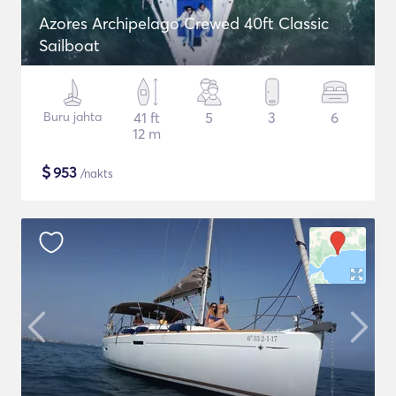
Azores Archipelago Crewed 40ft Classic
Sailboat
Buru jahta
41 ft
5
3
6
12 m
$
953
/nakts