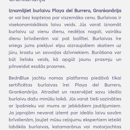
Iznomājiet burlaivu Playa del Burrero, Grankanārija
ar vai bez kapteiņa par viszemāko cenu. Burlaivas ir
visekonomiskākais laivu veids. Jūs varat iznomāt
burlaivu uz vienu dienu, nedēļas nogali, vairāku
dienu brīvdienām vai pat ballītei. Burlaivas īre
sniegs jums piekļuvi elpu aizraujošiem skatiem uz
jūru, krastu un savvaļas dzīvniekiem. Burāšana var
būt lielisks veids, kā apgūt jaunu prasmju un
pilnveidot esošās prasmes.
BednBlue jachtu nomas platforma piedāvā tikai
sertificētas burlaivas īrei Playa del Burrero,
Grankanārija. Atradiet un rezervējiet savu ideālo
burlaivu dažu minūšu laikā. Jūs varat tieši sazināties
ar īpašnieku vai mums ar jebkādiem jautājumiem.
Ja joprojām nevarat izlemt par ideālo laivu savām
brīvdienām, ļaujiet mūsu ceļojumu ekspertiem ieteikt
labākās burlaivas, katamarānus vai motorjachtas