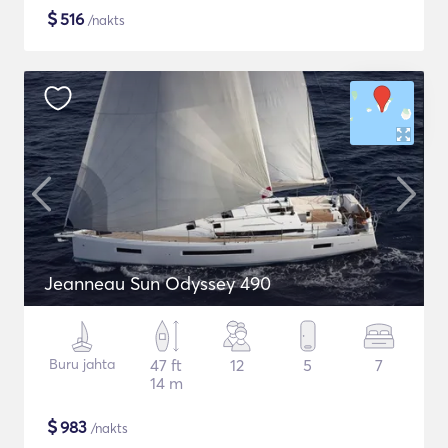
$
516
/nakts
Jeanneau Sun Odyssey 490
Buru jahta
47 ft
12
5
7
14 m
$
983
/nakts