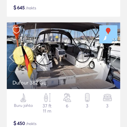
$
645
/nakts
Dufour 382 GL
Buru jahta
37 ft
6
3
3
11 m
$
450
/nakts