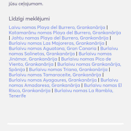
jūsu ceļojumam.
Līdzīgi meklējumi
Laivu nomas Playa del Burrero, Grankanārija
|
Katamarānu nomas Playa del Burrero, Grankanārija
|
Jahtu nomas Playa del Burrero, Grankanārija
|
Burlaivu nomas Las Majoreras, Grankanārija
|
Burlaivu nomas Aguatona, Gran Canaria
|
Burlaivu
nomas Salinetas, Grankanārija
|
Burlaivu nomas
Jinámar, Grankanārija
|
Burlaivu nomas Pico de
Viento, Grankanārija
|
Burlaivu nomas Grankanārija,
Spānija
|
Burlaivu nomas Triana, Grankanārija
|
Burlaivu nomas Tamaraceite, Grankanārija
|
Burlaivu nomas Ayagaures, Grankanārija
|
Burlaivu
nomas Amadoresa, Grankanārija
|
Burlaivu nomas El
Risco, Grankanārija
|
Burlaivu nomas La Rambla,
Tenerife