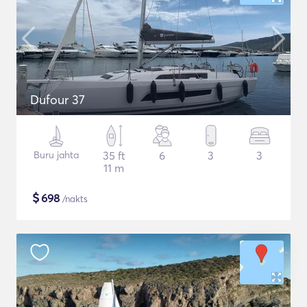
Dufour 37
Buru jahta
35 ft
6
3
3
11 m
$
698
/nakts