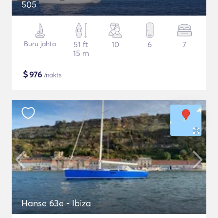
505
Buru jahta
51 ft
10
6
7
15 m
$
976
/nakts
Hanse 63e - Ibiza