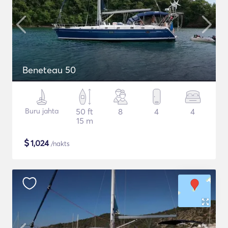
Beneteau 50
Buru jahta
50 ft
8
4
4
15 m
$
1,024
/nakts