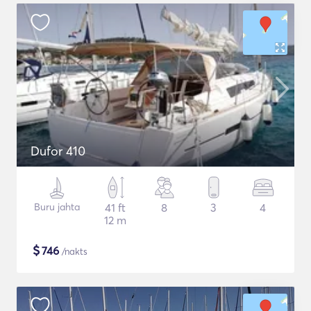
Dufor 410
Buru jahta
41 ft
8
3
4
12 m
$
746
/nakts