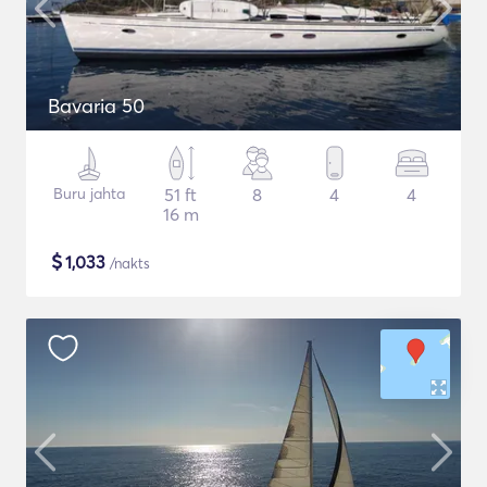
Bavaria 50
Buru jahta
51 ft
8
4
4
16 m
$
1,033
/nakts