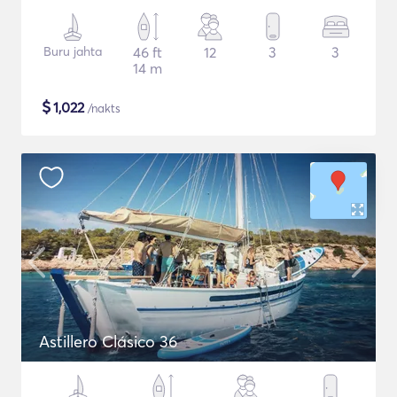
Buru jahta
46 ft
12
3
3
14 m
$
1,022
/nakts
Astillero Clásico 36