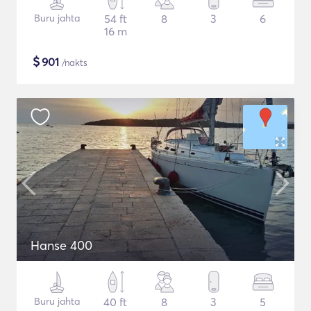
Buru jahta
54 ft
8
3
6
16 m
$
901
/nakts
Hanse 400
Buru jahta
40 ft
8
3
5