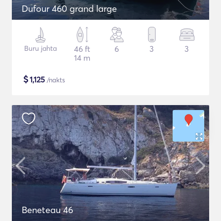
Dufour 460 grand large
Buru jahta
46 ft
6
3
3
14 m
$
1,125
/nakts
Beneteau 46