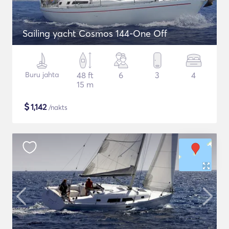
Sailing yacht Cosmos 144-One Off
Buru jahta
48 ft
6
3
4
15 m
$
1,142
/nakts