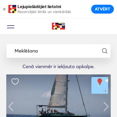
Lejupielādējiet lietotni
×
ATVĒRT
Rezervējiet ātrāk un vienkāršāk
Meklēšana
Cenā vienmēr ir iekļauta apkalpe.