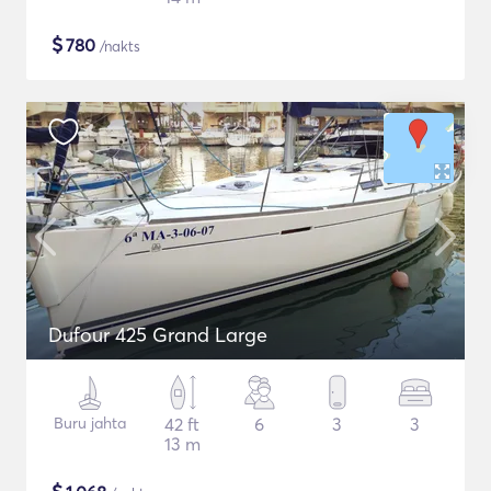
$
780
/nakts
Dufour 425 Grand Large
Buru jahta
42 ft
6
3
3
13 m