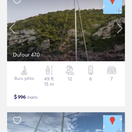
Dufour 470
Buru jahta
49 ft
12
6
7
15 m
$
996
/nakts