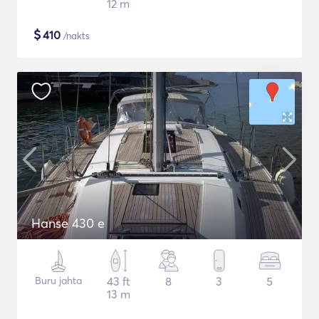
12 m
$
410
/nakts
Hanse 430 e
Buru jahta
43 ft
8
3
5
13 m