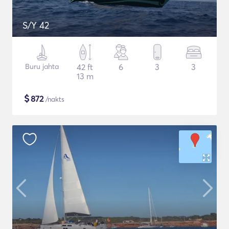
S/Y 42
Buru jahta
42 ft
6
3
3
13 m
$
872
/nakts