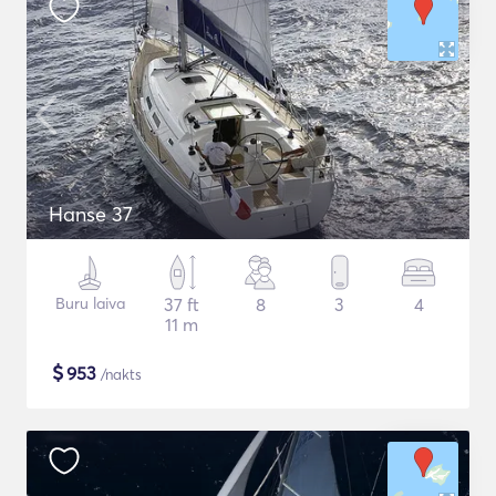
Hanse 37
Buru laiva
37 ft
8
3
4
11 m
$
953
/nakts