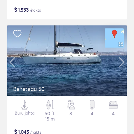
$
1,533
/nakts
Beneteau 50
Buru jahta
50 ft
8
4
4
15 m
$
1,045
/nakts