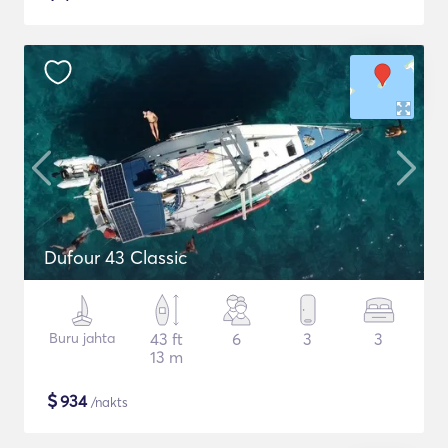
Dufour 43 Classic
Buru jahta
43 ft
6
3
3
13 m
$
934
/nakts