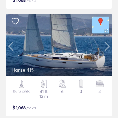
$
1,068
/nakts
Hanse 415
Buru jahta
41 ft
6
3
3
12 m
$
1,068
/nakts