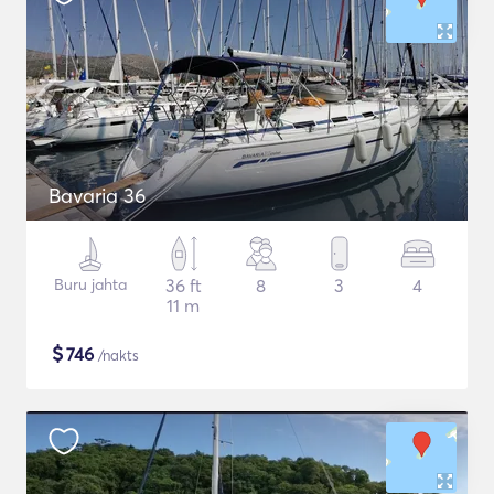
Bavaria 36
Buru jahta
36 ft
8
3
4
11 m
$
746
/nakts