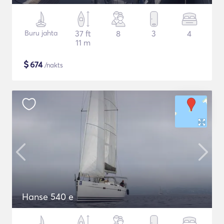
Buru jahta
37 ft
8
3
4
11 m
$
674
/nakts
Hanse 540 e