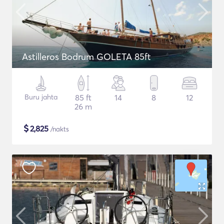
Astilleros Bodrum GOLETA 85ft
Buru jahta
85 ft
14
8
12
26 m
$
2,825
/nakts