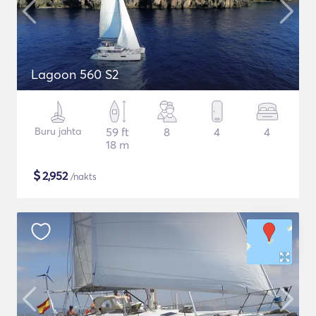
Lagoon 560 S2
Buru jahta
59 ft
8
4
4
18 m
$
2,952
/nakts