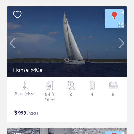
Hanse 540e
Buru jahta
54 ft
8
4
8
16 m
$
999
/nakts