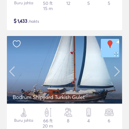
Buru jahta
50 ft
12
5
5
15 m
$
1,433
/nakts
Bodrum Shipyard Turkish Gulet
Buru jahta
66 ft
8
4
6
20 m