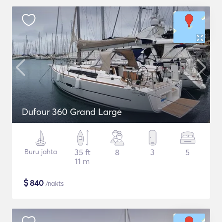
Dufour 360 Grand Large
Buru jahta
35 ft
8
3
5
11 m
$
840
/nakts