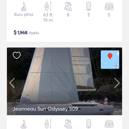
Buru jahta
63 ft
8
3
5
19 m
$
1,968
/nakts
Jeanneau Sun Odyssey 509