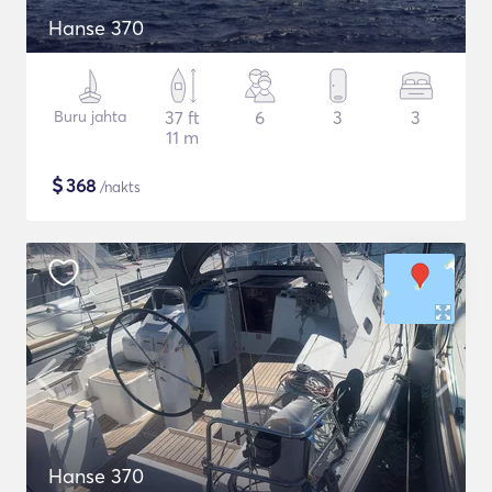
Hanse 370
Buru jahta
37 ft
6
3
3
11 m
$
368
/nakts
Hanse 370