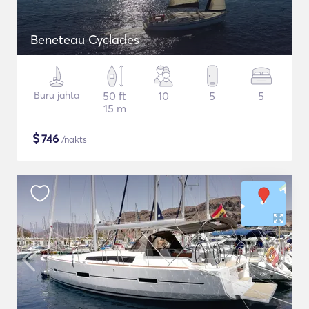
Beneteau Cyclades
Buru jahta
50 ft
10
5
5
15 m
$
746
/nakts