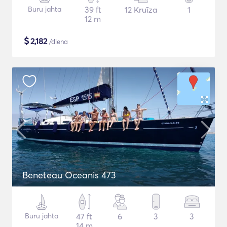
Buru jahta
39 ft
12 Kruīza
1
12 m
$
2,182
/diena
Beneteau Oceanis 473
Buru jahta
47 ft
6
3
3
14 m