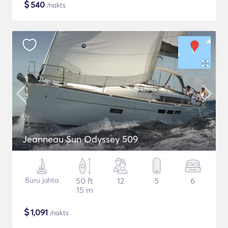
$
540
/nakts
Jeanneau Sun Odyssey 509
Buru jahta
50 ft
12
5
6
15 m
$
1,091
/nakts