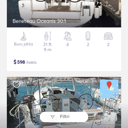
Beneteau Oceanis 30.1
Buru jahta
31 ft
4
2
2
9 m
$
598
/nakts
Filtri