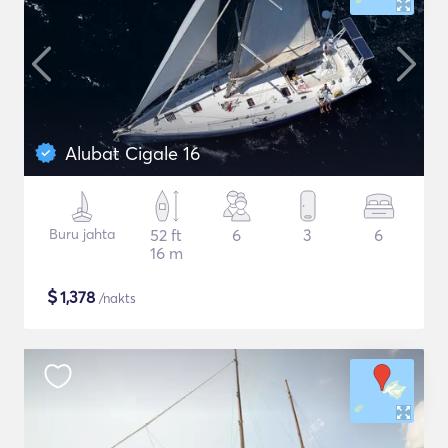
Alubat Cigale 16
Buru jahta
52 ft
6
3
6
16 m
$
1,378
/nakts