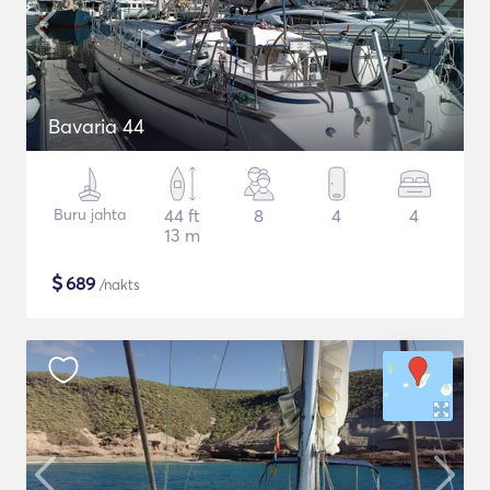
Bavaria 44
Buru jahta
44 ft
8
4
4
13 m
$
689
/nakts