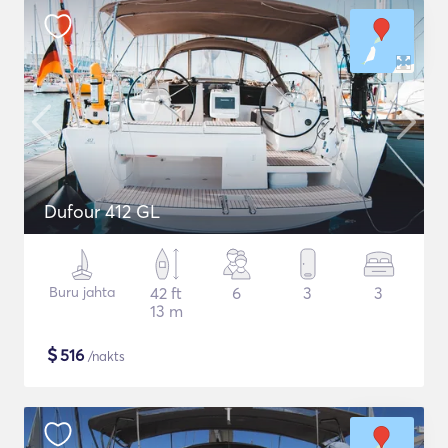
Dufour 412 GL
Buru jahta
42 ft
6
3
3
13 m
$
516
/nakts