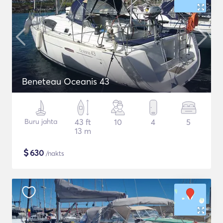
Beneteau Oceanis 43
Buru jahta
43 ft
10
4
5
13 m
$
630
/nakts