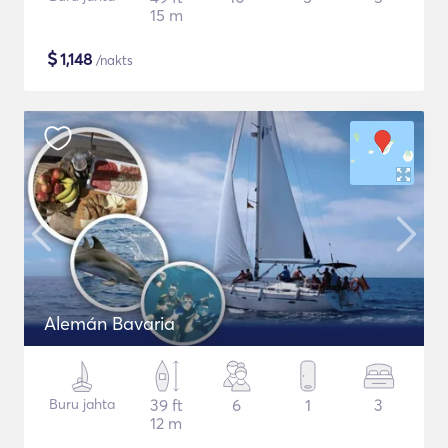
15 m
$
1,148
/nakts
Alemán Bavaria
Buru jahta
39 ft
6
1
3
12 m