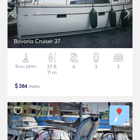
Bavaria Cruiser 37
Buru jahta
37 ft
6
3
3
11 m
$
384
/nakts