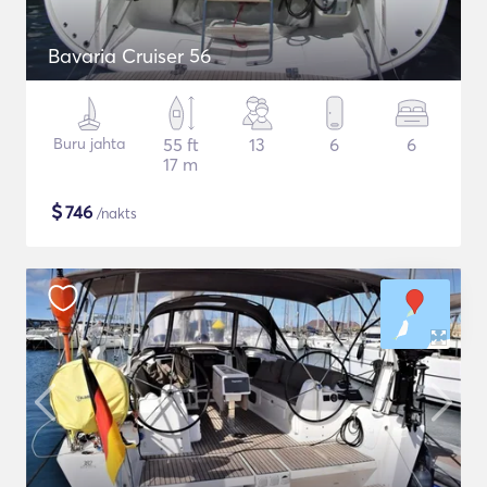
Bavaria Cruiser 56
Buru jahta
55 ft
13
6
6
17 m
$
746
/nakts