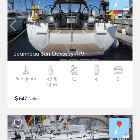
Jeanneau Sun Odyssey 479
Buru jahta
47 ft
10
4
5
14 m
$
647
/nakts