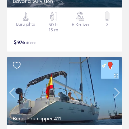
Bavaria 50 vision
Buru jahta
50 ft
6 Kruīza
3
15 m
$
976
/diena
Beneteau clipper 411