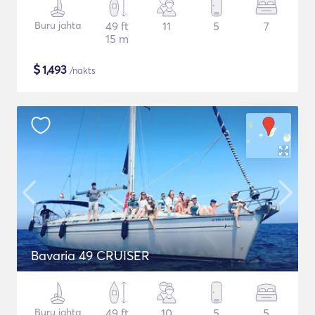
Buru jahta
49 ft
11
5
7
15 m
$
1,493
/nakts
Bavaria 49 CRUISER
Buru jahta
49 ft
10
5
5