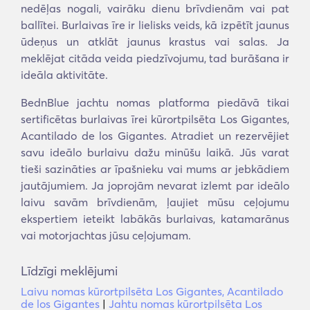
nedēļas nogali, vairāku dienu brīvdienām vai pat
ballītei. Burlaivas īre ir lielisks veids, kā izpētīt jaunus
ūdeņus un atklāt jaunus krastus vai salas. Ja
meklējat citāda veida piedzīvojumu, tad burāšana ir
ideāla aktivitāte.
BednBlue jachtu nomas platforma piedāvā tikai
sertificētas burlaivas īrei kūrortpilsēta Los Gigantes,
Acantilado de los Gigantes. Atradiet un rezervējiet
savu ideālo burlaivu dažu minūšu laikā. Jūs varat
tieši sazināties ar īpašnieku vai mums ar jebkādiem
jautājumiem. Ja joprojām nevarat izlemt par ideālo
laivu savām brīvdienām, ļaujiet mūsu ceļojumu
ekspertiem ieteikt labākās burlaivas, katamarānus
vai motorjachtas jūsu ceļojumam.
Līdzīgi meklējumi
Laivu nomas kūrortpilsēta Los Gigantes, Acantilado
de los Gigantes
|
Jahtu nomas kūrortpilsēta Los