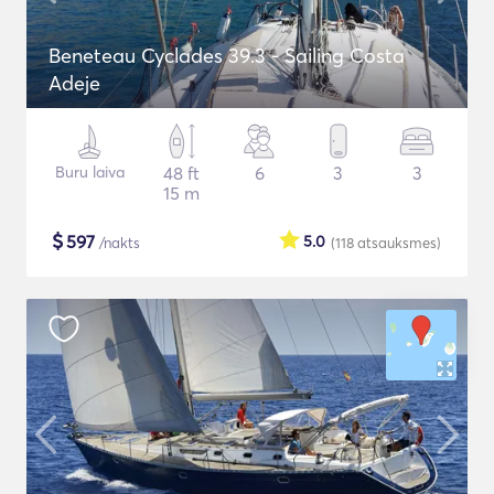
Beneteau Cyclades 39.3 - Sailing Costa
Adeje
Buru laiva
48 ft
6
3
3
15 m
$
597
5.0
/nakts
(118
atsauksmes
)