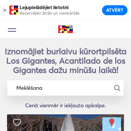
Lejupielādējiet lietotni
×
ATVĒRT
Rezervējiet ātrāk un vienkāršāk
Iznomājiet burlaivu kūrortpilsēta
Los Gigantes, Acantilado de los
Gigantes dažu minūšu laikā!
Meklēšana
Cenā vienmēr ir iekļauta apkalpe.