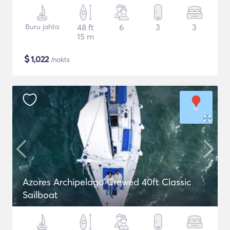
Buru jahta
48 ft
6
3
3
15 m
$
1,022
/nakts
Azores Archipelago Crewed 40ft Classic
Sailboat