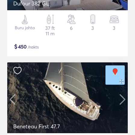
Dufour 382 GL
Buru jahta
37 ft
6
3
3
11 m
$
450
/nakts
Beneteau First 47.7