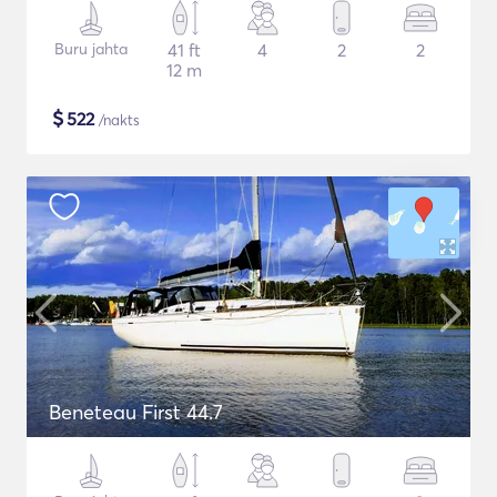
Buru jahta
41 ft
4
2
2
12 m
$
522
/nakts
Beneteau First 44.7