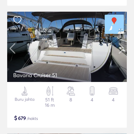
Bavaria Cruiser 51
Buru jahta
51 ft
8
4
4
16 m
$
679
/nakts