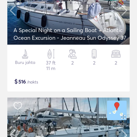
A Special Night on a Sailing Boat + Atlantic
Ocean Excursion - Jeanneau Sun Odyssey 37
Buru jahta
37 ft
2
2
2
11 m
$
516
/nakts