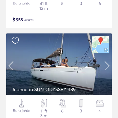
Buru jahta
41 ft
5
3
6
12 m
$
953
/nakts
Jeanneau SUN ODYSSEY 389
Buru jahta
11 ft
8
3
4
3 m