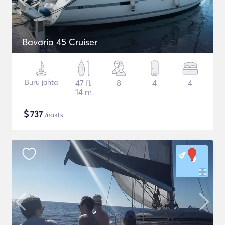
Bavaria 45 Cruiser
Buru jahta
47 ft
8
4
4
14 m
$
737
/nakts