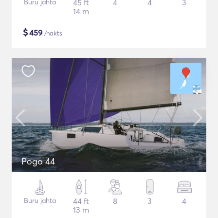
Buru jahta
45 ft
4
4
3
14 m
$
459
/nakts
Pogo 44
Buru jahta
44 ft
8
3
4
13 m