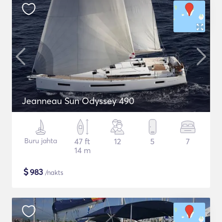
Jeanneau Sun Odyssey 490
Buru jahta
47 ft
12
5
7
14 m
$
983
/nakts