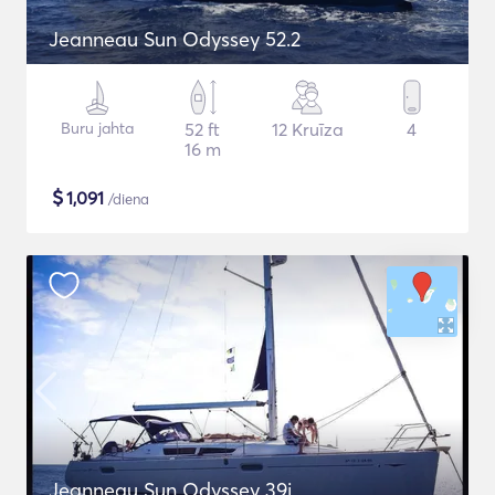
Jeanneau Sun Odyssey 52.2
Buru jahta
52 ft
12 Kruīza
4
16 m
$
1,091
/diena
Jeanneau Sun Odyssey 39i