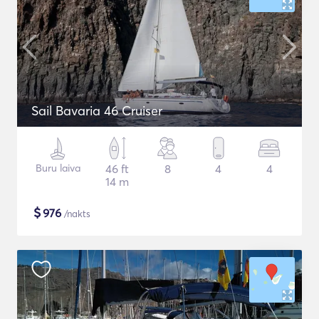
Sail Bavaria 46 Cruiser
Buru laiva
46 ft
8
4
4
14 m
$
976
/nakts