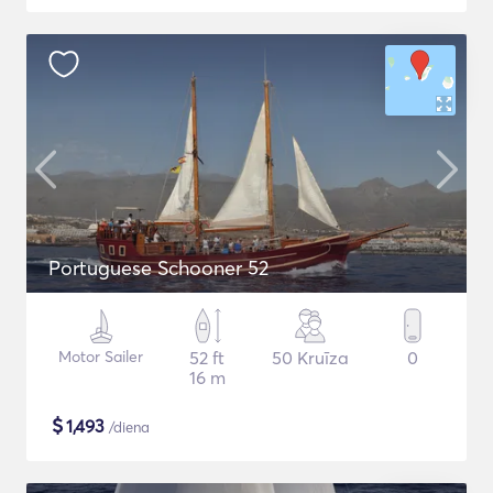
Portuguese Schooner 52
Motor Sailer
52 ft
50 Kruīza
0
16 m
$
1,493
/diena