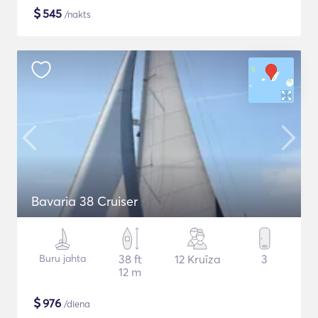
$
545
/nakts
Bavaria 38 Cruiser
Buru jahta
38 ft
12 Kruīza
3
12 m
$
976
/diena