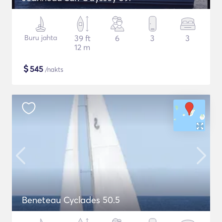
Buru jahta
39 ft
6
3
3
12 m
$
545
/nakts
Beneteau Cyclades 50.5