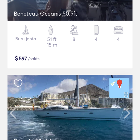
Beneteau Oceanis 50.5ft
Buru jahta
51 ft
8
4
4
15 m
$
597
/nakts