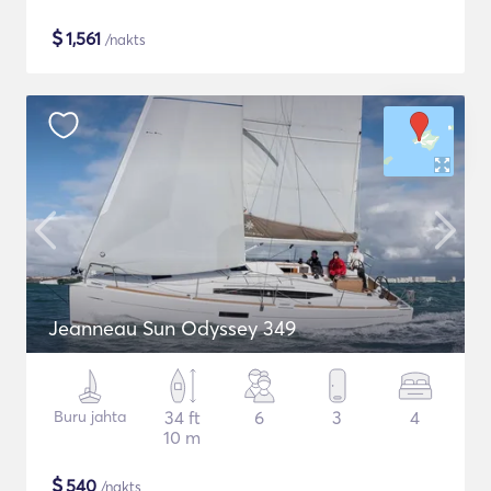
$
1,561
/nakts
Jeanneau Sun Odyssey 349
Buru jahta
34 ft
6
3
4
10 m
$
540
/nakts