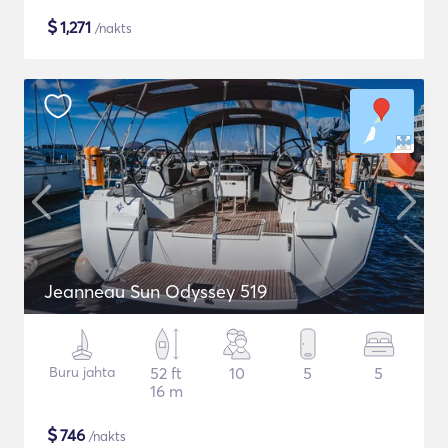
$
1,271
/nakts
Jeanneau Sun Odyssey 519
Buru jahta
52 ft
10
5
5
16 m
$
746
/nakts