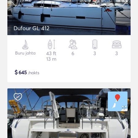
Dufour GL 412
Buru jahta
43 ft
6
3
3
13 m
$
645
/nakts