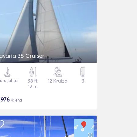
avaria 38 Cruiser
uru jahta
38 ft
12 Kruīza
3
12 m
$
976
/diena