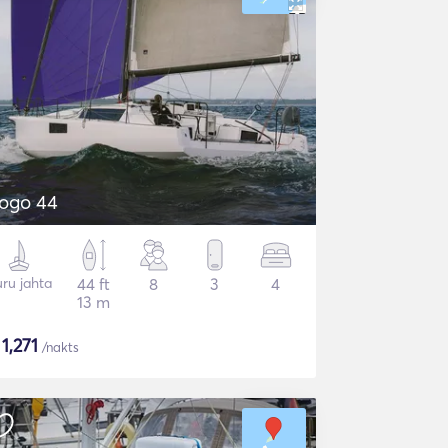
ogo 44
ru jahta
44 ft
8
3
4
13 m
$
1,271
/nakts