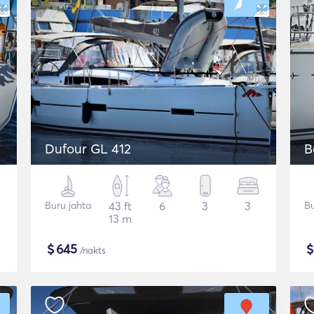
Dufour GL 412
B
Buru jahta
43 ft
6
3
3
Bu
13 m
$
645
/nakts