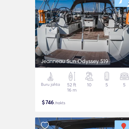
Jeanneau Sun Odyssey 519
Buru jahta
52 ft
10
5
5
16 m
$
746
/nakts