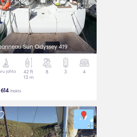
eanneau Sun Odyssey 419
ru jahta
42 ft
8
3
4
13 m
$
614
/nakts