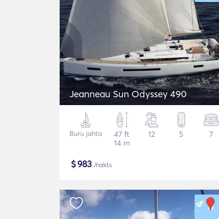
Jeanneau Sun Odyssey 490
Buru jahta
47 ft
12
5
7
14 m
$
983
/nakts