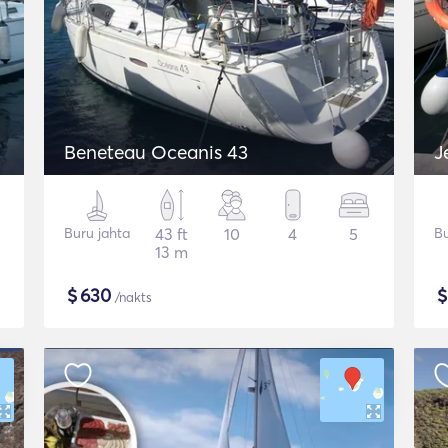
Beneteau Oceanis 43
J
Buru jahta
43 ft
10
4
5
Bu
13 m
$
630
/nakts