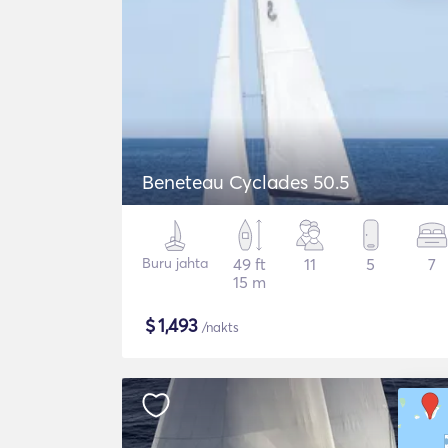
Beneteau Cyclades 50.5
Buru jahta
49 ft
11
5
7
15 m
$
1,493
/nakts