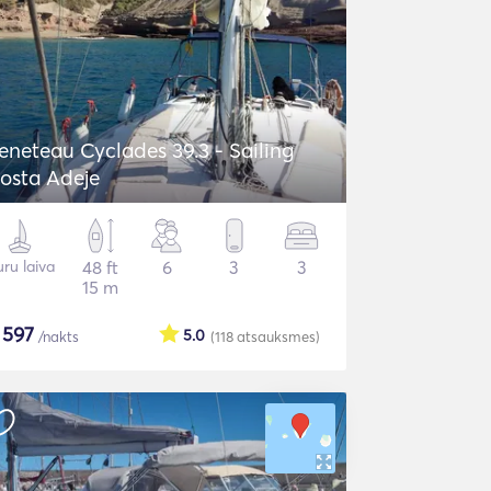
eneteau Cyclades 39.3 - Sailing
osta Adeje
ru laiva
48 ft
6
3
3
15 m
$
597
5.0
/nakts
(118
atsauksmes
)