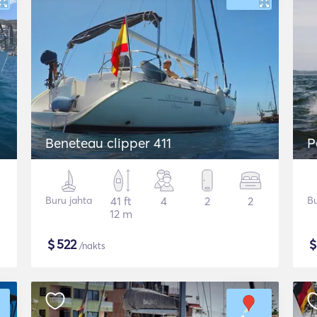
Beneteau clipper 411
P
Buru jahta
41 ft
4
2
2
Bu
12 m
$
522
/nakts