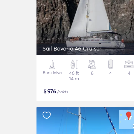
Sail Bavaria 46 Cruiser
Buru laiva
46 ft
8
4
4
14 m
$
976
/nakts