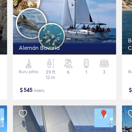
B
Alemán Bavaria
C
Buru jahta
39 ft
6
1
3
Bu
12 m
$
545
/nakts