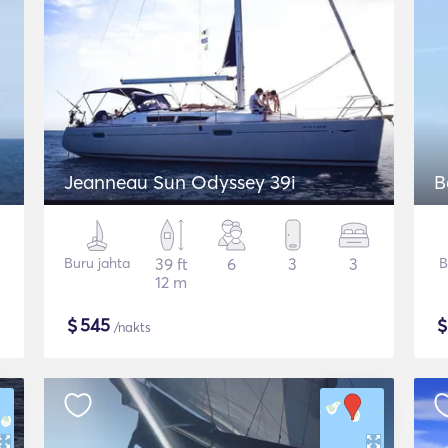
Jeanneau Sun Odyssey 39i
B
Buru jahta
39 ft
6
3
3
B
12 m
$
545
/nakts