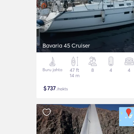
Bavaria 45 Cruiser
Buru jahta
47 ft
8
4
4
14 m
$
737
/nakts