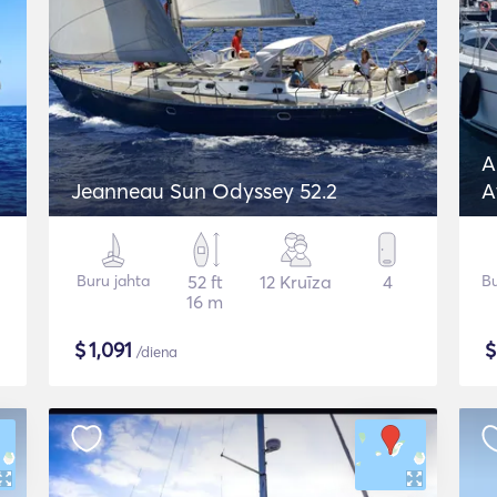
A
Jeanneau Sun Odyssey 52.2
A
J
Buru jahta
52 ft
12 Kruīza
4
Bu
16 m
$
1,091
/diena