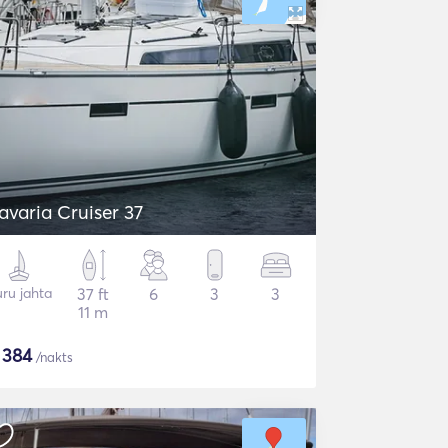
avaria Cruiser 37
ru jahta
37 ft
6
3
3
11 m
$
384
/nakts