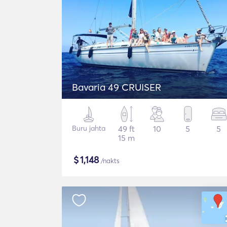
Bavaria 49 CRUISER
Buru jahta
49 ft
10
5
5
15 m
$
1,148
/nakts