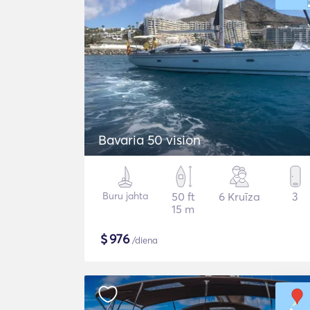
Bavaria 50 vision
Buru jahta
50 ft
6 Kruīza
3
15 m
$
976
/diena