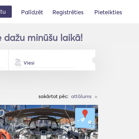
stu
Palīdzēt
Reģistrēties
Pieteikties
e dažu minūšu laikā!
Viesi
sakārtot pēc:
>