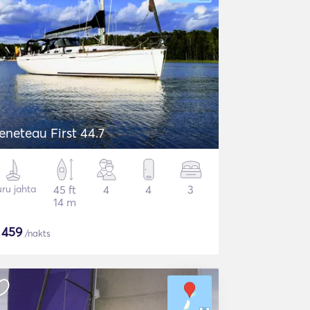
eneteau First 44.7
ru jahta
45 ft
4
4
3
14 m
$
459
/nakts