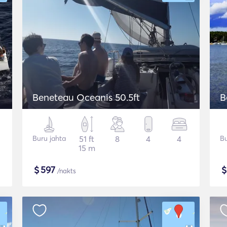
Beneteau Oceanis 50.5ft
B
Buru jahta
51 ft
8
4
4
Bu
15 m
$
597
/nakts