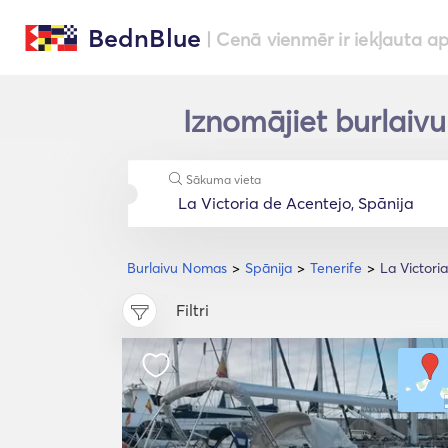
BednBlue
| Cenā vienmēr ir iekļauta a
Iznomājiet burlaivu
Sākuma vieta
Burlaivu Nomas
Spānija
Tenerife
La Victori
Filtri