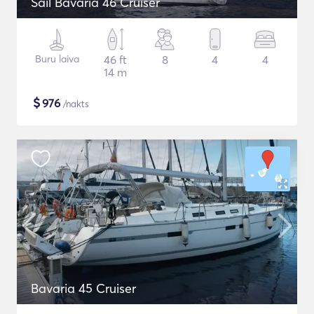
Sail Bavaria 46 Cruiser
Buru laiva
46 ft
8
4
4
14 m
$
976
/nakts
Bavaria 45 Cruiser