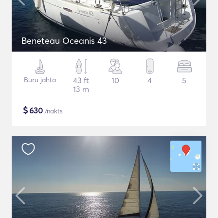
Beneteau Oceanis 43
Buru jahta
43 ft
10
4
5
13 m
$
630
/nakts