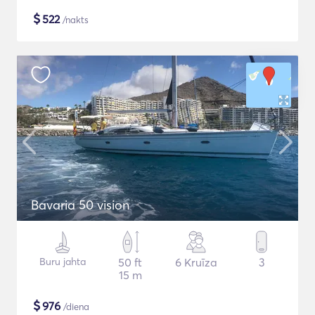
$
522
/nakts
Bavaria 50 vision
Buru jahta
50 ft
6 Kruīza
3
15 m
$
976
/diena