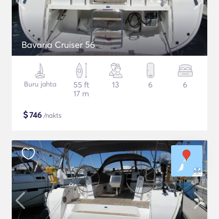
Bavaria Cruiser 56
Buru jahta
55 ft
13
6
6
17 m
$
746
/nakts