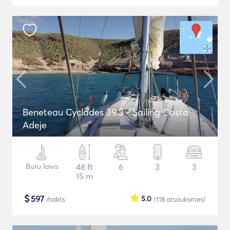
Beneteau Cyclades 39.3 - Sailing Costa
Adeje
Buru laiva
48 ft
6
3
3
15 m
$
597
5.0
/nakts
(118
atsauksmes
)