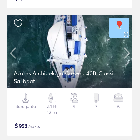
Azores Archipelago Crewed 40ft Classic
Sailboat
Buru jahta
41 ft
5
3
6
12 m
$
953
/nakts