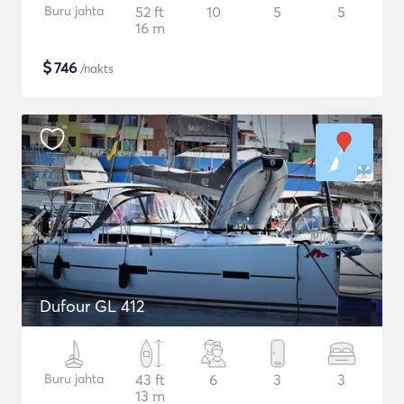
Buru jahta
52 ft
10
5
5
16 m
$
746
/nakts
Dufour GL 412
Buru jahta
43 ft
6
3
3
13 m