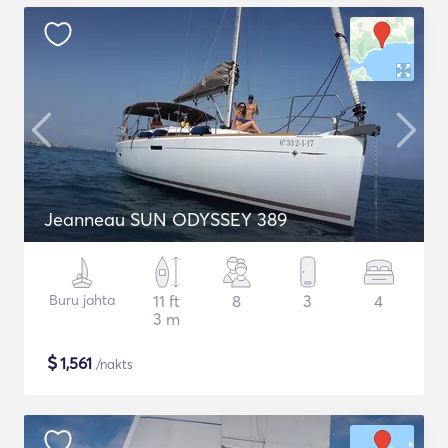
Jeanneau SUN ODYSSEY 389
Buru jahta
11 ft
8
3
4
3 m
$
1,561
/nakts