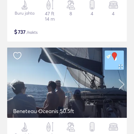
Buru jahta
47 ft
8
4
4
14 m
$
737
/nakts
Beneteau Oceanis 50.5ft