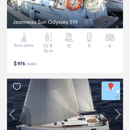
Jeanneau Sun Odyssey 519
Buru jahta
52 ft
12
5
6
16 m
$
976
/nakts