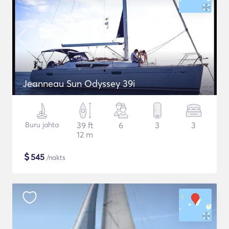
Jeanneau Sun Odyssey 39i
Buru jahta
39 ft
6
3
3
12 m
$
545
/nakts