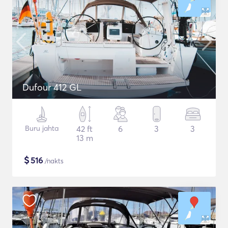
Dufour 412 GL
Buru jahta
42 ft
6
3
3
13 m
$
516
/nakts