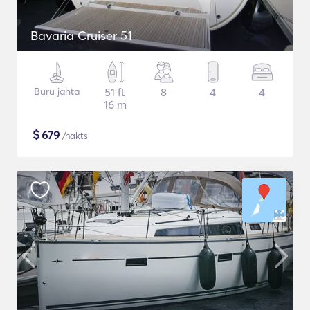
Bavaria Cruiser 51
Buru jahta
51 ft
8
4
4
16 m
$
679
/nakts