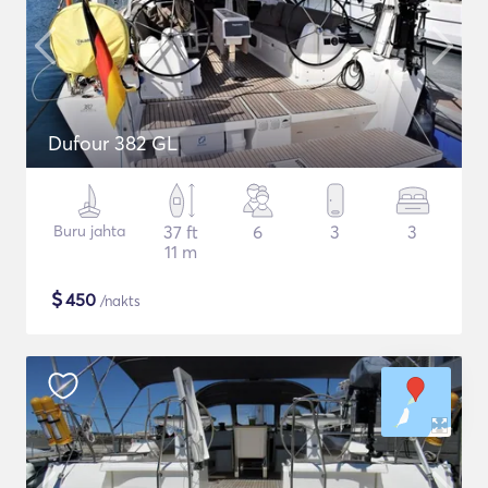
Dufour 382 GL
Buru jahta
37 ft
6
3
3
11 m
$
450
/nakts