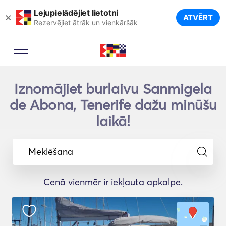
Lejupielādējiet lietotni
×
ATVĒRT
Rezervējiet ātrāk un vienkāršāk
Iznomājiet burlaivu Sanmigela
de Abona, Tenerife dažu minūšu
laikā!
Meklēšana
Cenā vienmēr ir iekļauta apkalpe.