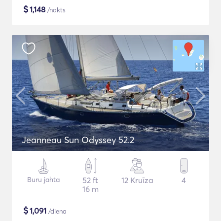
$
1,148
/nakts
Jeanneau Sun Odyssey 52.2
Buru jahta
52 ft
12 Kruīza
4
16 m
$
1,091
/diena