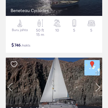
Beneteau Cyclades
Buru jahta
50 ft
10
5
5
15 m
$
746
/nakts