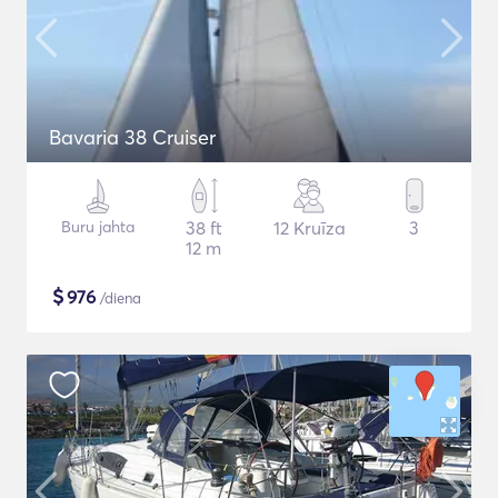
Bavaria 38 Cruiser
Buru jahta
38 ft
12 Kruīza
3
12 m
$
976
/diena