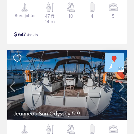
Buru jahta
47 ft
10
4
5
14 m
$
647
/nakts
Jeanneau Sun Odyssey 519