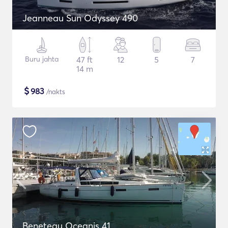
Jeanneau Sun Odyssey 490
Buru jahta
47 ft
12
5
7
14 m
$
983
/nakts
Beneteau Oceanis 41