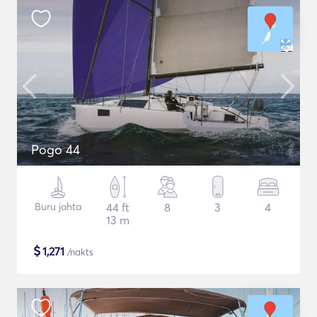
Pogo 44
Buru jahta
44 ft
8
3
4
13 m
$
1,271
/nakts