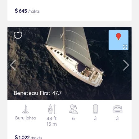
$
645
/nakts
Beneteau First 47.7
Buru jahta
48 ft
6
3
3
15 m
$
1,022
/nakts