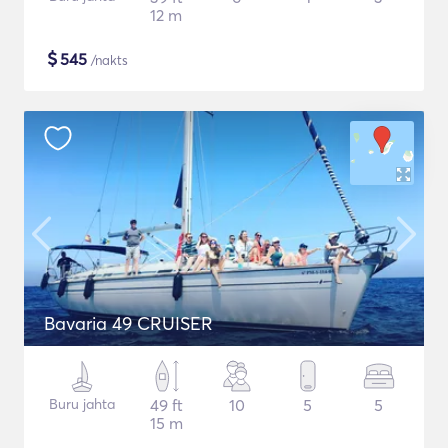
12 m
$
545
/nakts
Bavaria 49 CRUISER
Buru jahta
49 ft
10
5
5
15 m