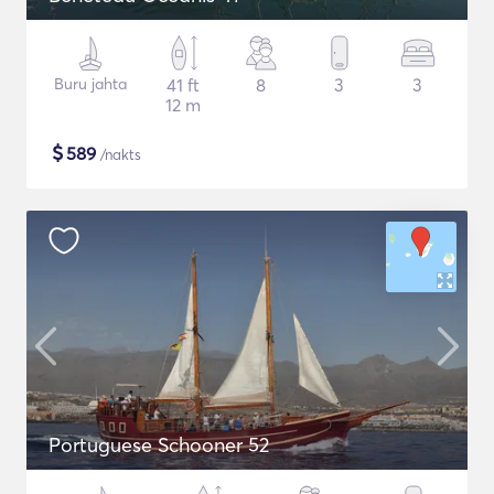
Buru jahta
41 ft
8
3
3
12 m
$
589
/nakts
Portuguese Schooner 52