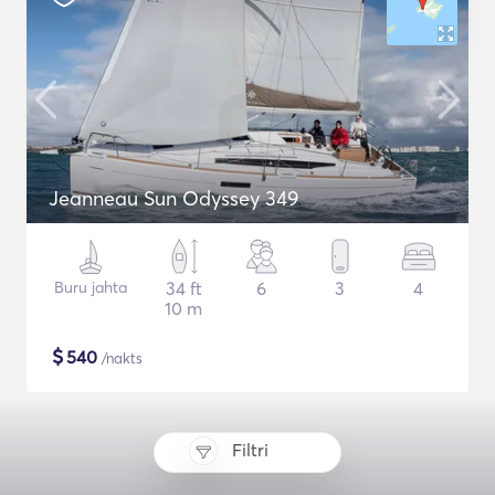
Jeanneau Sun Odyssey 349
Buru jahta
34 ft
6
3
4
10 m
$
540
/nakts
Filtri