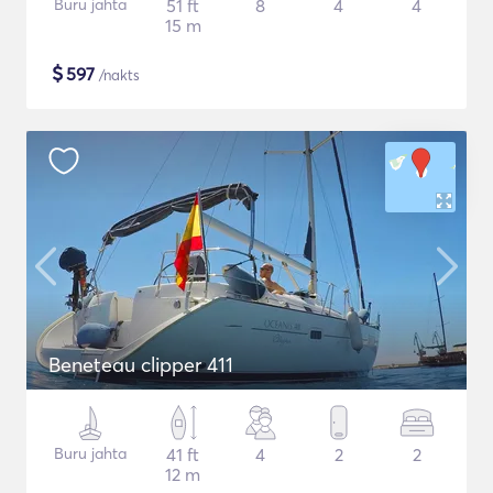
Buru jahta
51 ft
8
4
4
15 m
$
597
/nakts
Beneteau clipper 411
Buru jahta
41 ft
4
2
2
12 m