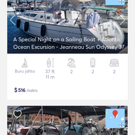
A Special Night on a Sailing Boat + Atlantic
Ocean Excursion - Jeanneau Sun Odyssey 37
Buru jahta
37 ft
2
2
2
11 m
$
516
/nakts