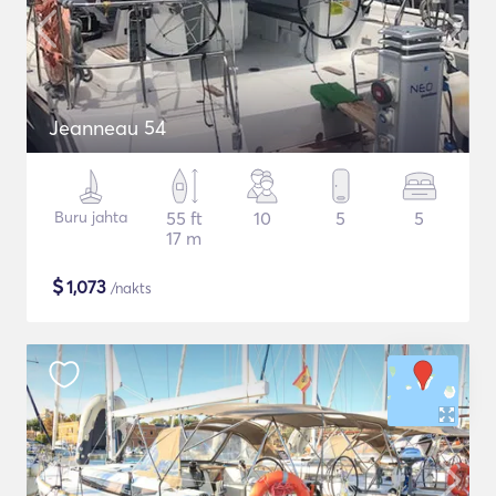
Jeanneau 54
Buru jahta
55 ft
10
5
5
17 m
$
1,073
/nakts