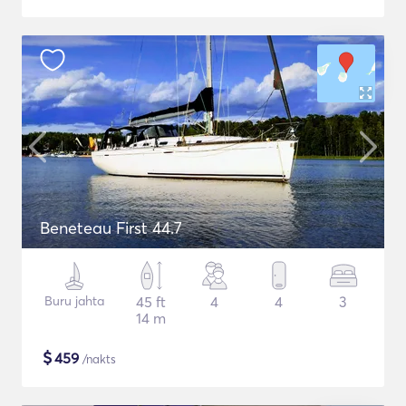
Beneteau First 44.7
Buru jahta
45 ft
4
4
3
14 m
$
459
/nakts