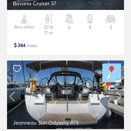
Bavaria Cruiser 37
Buru jahta
37 ft
6
3
3
11 m
$
384
/nakts
Jeanneau Sun Odyssey 479