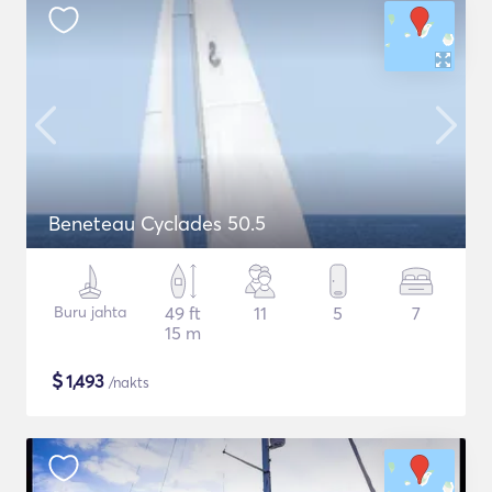
Beneteau Cyclades 50.5
Buru jahta
49 ft
11
5
7
15 m
$
1,493
/nakts