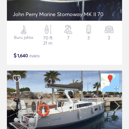
John Perry Marine Stornoway MK II 70
Buru jahta
70 ft
7
3
3
21 m
$
1,640
/nakts