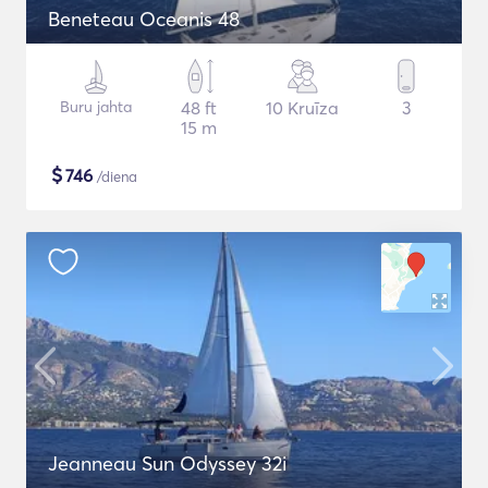
Beneteau Oceanis 48
Buru jahta
48 ft
10 Kruīza
3
15 m
$
746
/diena
Jeanneau Sun Odyssey 32i