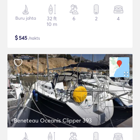
Buru jahta
32 ft
6
2
4
10 m
$
545
/nakts
Beneteau Oceanis Clipper 393