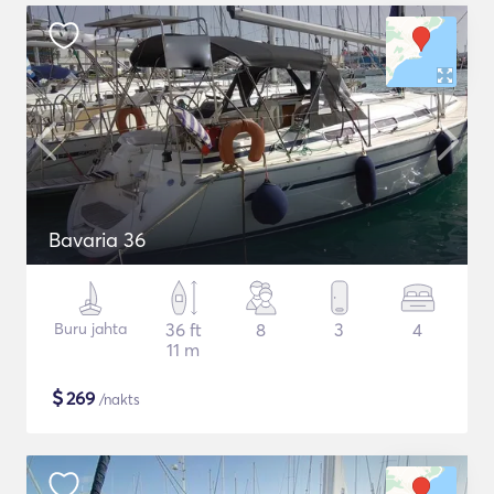
Bavaria 36
Buru jahta
36 ft
8
3
4
11 m
$
269
/nakts