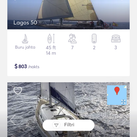
Lagos 50
Buru jahta
45 ft
7
2
3
14 m
$
803
/nakts
Filtri