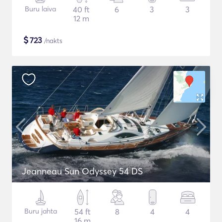
Buru laiva
40 ft
6
3
3
12 m
$
723
/nakts
Jeanneau Sun Odyssey 54 DS
Buru jahta
54 ft
8
4
4
16 m