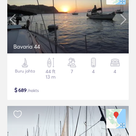
Bavaria 44
Buru jahta
44 ft
7
4
4
13 m
$
689
/nakts