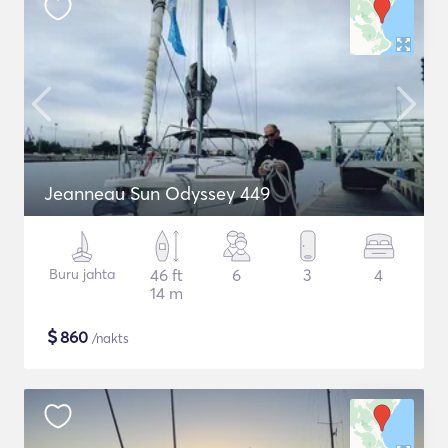
Jeanneau Sun Odyssey 449
Buru jahta
46 ft
6
3
4
14 m
$
860
/nakts