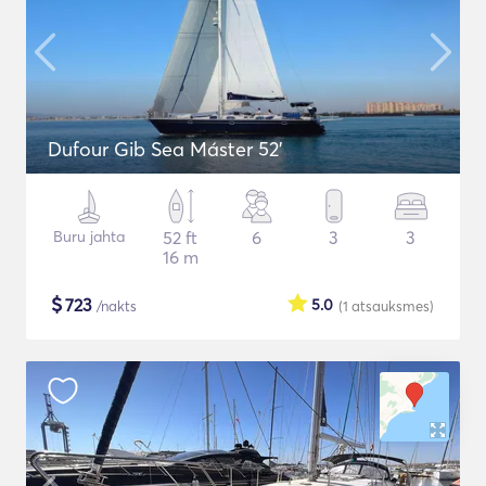
Dufour Gib Sea Máster 52’
Buru jahta
52 ft
6
3
3
16 m
$
723
5.0
/nakts
(1
atsauksmes
)