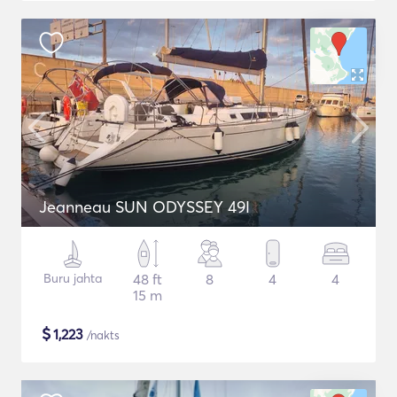
Jeanneau SUN ODYSSEY 49I
Buru jahta
48 ft
8
4
4
15 m
$
1,223
/nakts