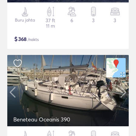
Buru jahta
37 ft
6
3
3
11 m
$
368
/nakts
Beneteau Oceanis 390