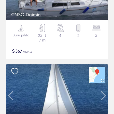
CNSO Daimio
Buru jahta
23 ft
4
2
3
7 m
$
367
/nakts