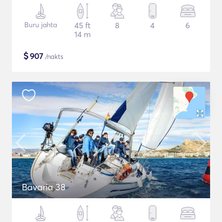
Buru jahta
45 ft
8
4
6
14 m
$
907
/nakts
Bavaria 38