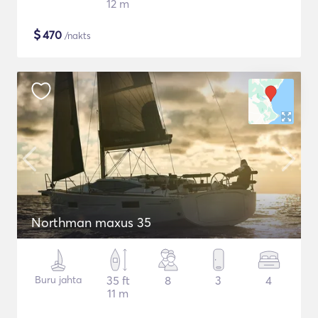
12 m
$
470
/nakts
Northman maxus 35
Buru jahta
35 ft
8
3
4
11 m