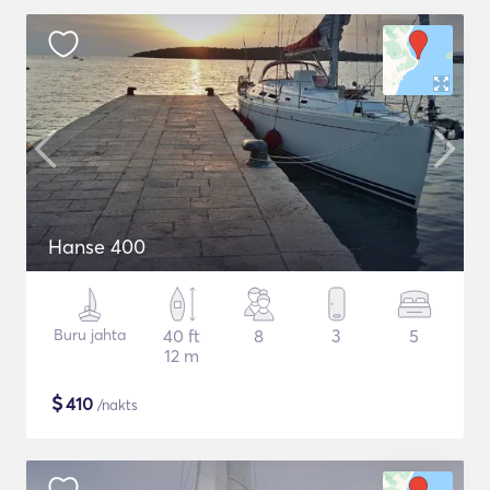
Hanse 400
Buru jahta
40 ft
8
3
5
12 m
$
410
/nakts