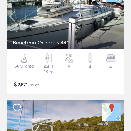
Beneteau Océanos 440
Buru jahta
44 ft
8
4
4
13 m
$
2,871
/nakts