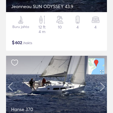
Jeanneau SUN ODYSSEY 43.9
Buru jahta
12 ft
10
4
4
4 m
$
602
/nakts
Hanse 370