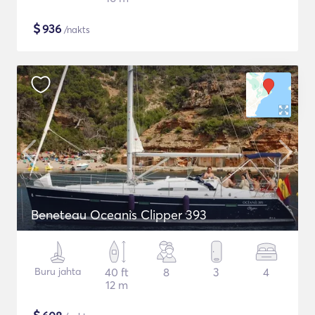
$
936
/nakts
Beneteau Oceanis Clipper 393
Buru jahta
40 ft
8
3
4
12 m