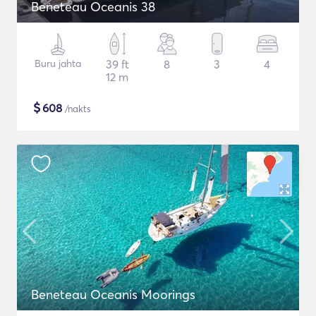
Beneteau Oceanis 38
Buru jahta
39 ft
8
3
4
12 m
$
608
/nakts
Beneteau Oceanis Moorings