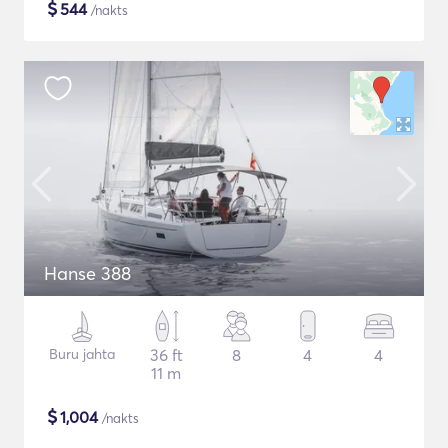
$
544
/nakts
Hanse 388
Buru jahta
36 ft
8
4
4
11 m
$
1,004
/nakts