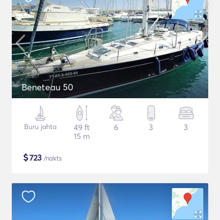
Beneteau 50
Buru jahta
49 ft
6
3
3
15 m
$
723
/nakts