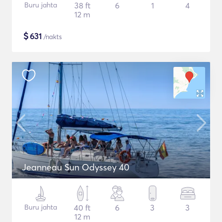
Buru jahta
38 ft
6
1
4
12 m
$
631
/nakts
Jeanneau Sun Odyssey 40
Buru jahta
40 ft
6
3
3
12 m