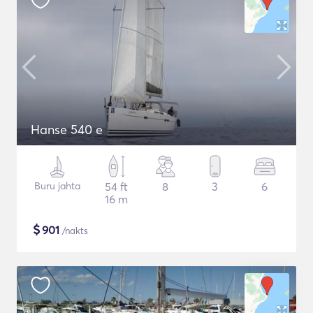
Hanse 540 e
Buru jahta
54 ft
8
3
6
16 m
$
901
/nakts