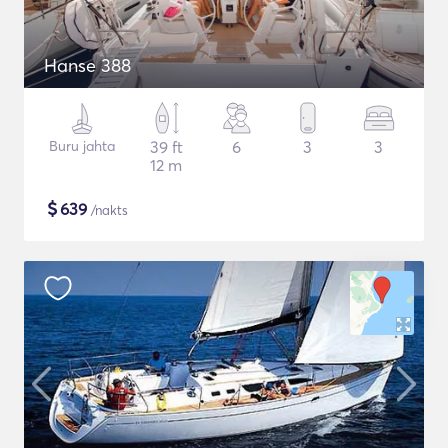
Hanse 388
Buru jahta
39 ft
6
3
3
12 m
$
639
/nakts