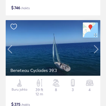
$
746
/nakts
Beneteau Cyclades 39.3
Buru jahta
39 ft
8
3
4
12 m
$
375
/nakts