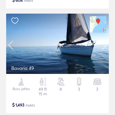
$
608
/nakts
Bavaria 49
Buru jahta
49 ft
8
3
3
15 m
$
1,493
/nakts