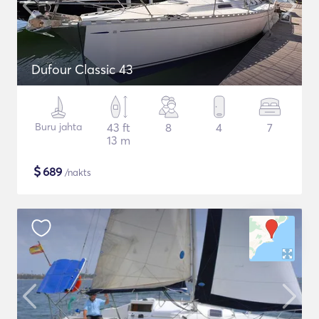
Dufour Classic 43
Buru jahta
43 ft
8
4
7
13 m
$
689
/nakts