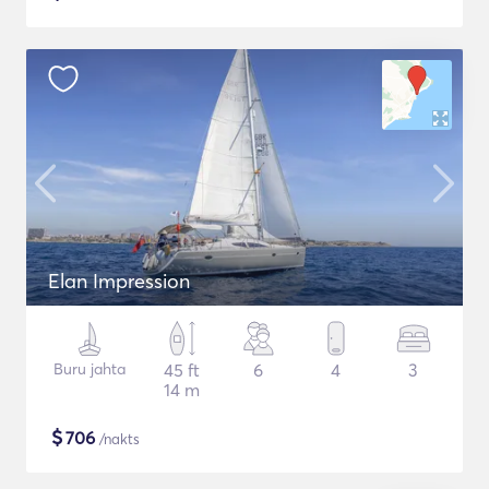
Elan Impression
Buru jahta
45 ft
6
4
3
14 m
$
706
/nakts