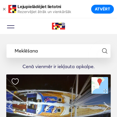
Lejupielādējiet lietotni
×
ATVĒRT
Rezervējiet ātrāk un vienkāršāk
Meklēšana
Cenā vienmēr ir iekļauta apkalpe.