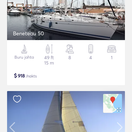
Beneteau 50
Buru jahta
49 ft
8
4
1
15 m
$
918
/nakts