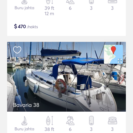
Buru jahta
39 ft
6
3
3
12 m
$
470
/nakts
Bavaria 38
Buru jahta
38 ft
6
3
3