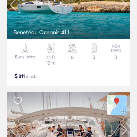
Beneteau Oceanis 41.1
Buru jahta
41 ft
8
3
3
12 m
$
811
/nakts