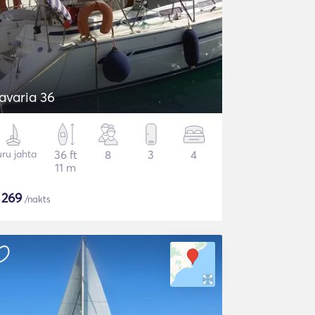
avaria 36
ru jahta
36 ft
8
3
4
11 m
$
269
/nakts