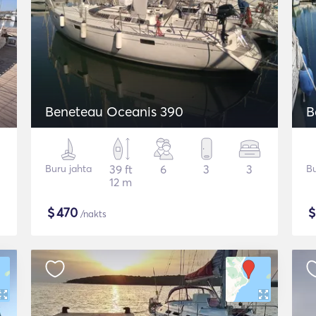
Beneteau Oceanis 390
B
Buru jahta
39 ft
6
3
3
Bu
12 m
$
470
/nakts