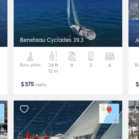
Beneteau Cyclades 39.3
J
Buru jahta
39 ft
8
3
4
Bu
12 m
$
375
/nakts