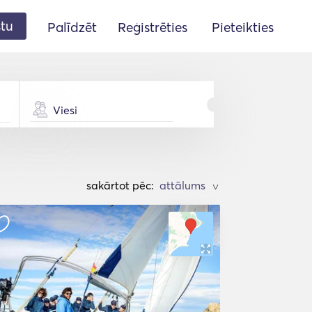
stu
Palīdzēt
Reģistrēties
Pieteikties
Viesi
sakārtot pēc:
>