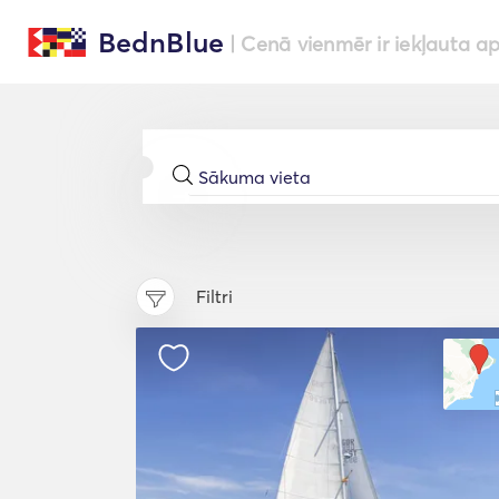
BednBlue
| Cenā vienmēr ir iekļauta a
Filtri