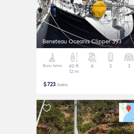
Beneteau Oceanis Clipper 393
Buru laiva
40 ft
6
3
3
12 m
$
723
/nakts