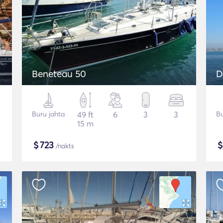
Beneteau 50
D
Buru jahta
49 ft
6
3
3
Bu
15 m
$
723
/nakts