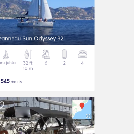
eanneau Sun Odyssey 32i
ru jahta
32 ft
6
2
4
10 m
$
545
/nakts