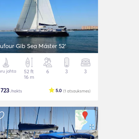
ufour Gib Sea Máster 52’
ru jahta
52 ft
6
3
3
16 m
$
723
5.0
/nakts
(1
atsauksmes
)