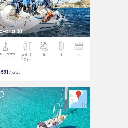
avaria 38
ru jahta
38 ft
6
1
4
12 m
$
631
/nakts