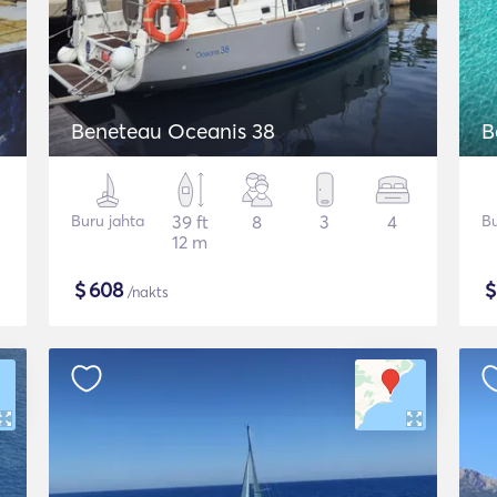
Beneteau Oceanis 38
B
Buru jahta
39 ft
8
3
4
Bu
12 m
$
608
/nakts