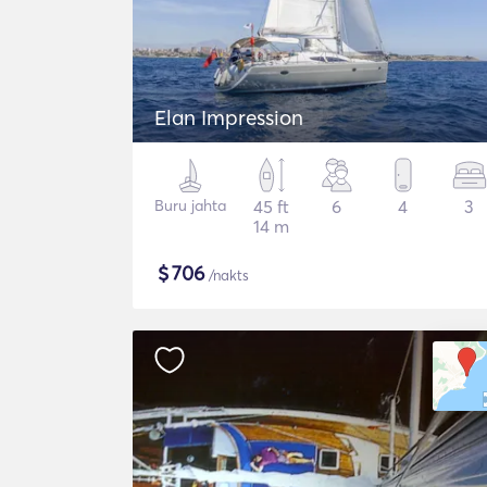
Elan Impression
Buru jahta
45 ft
6
4
3
14 m
$
706
/nakts