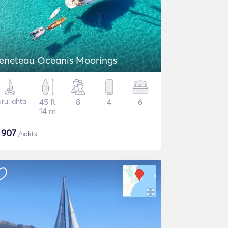
eneteau Oceanis Moorings
ru jahta
45 ft
8
4
6
14 m
$
907
/nakts