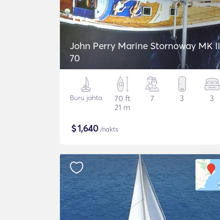
John Perry Marine Stornoway MK II
70
Buru jahta
70 ft
7
3
3
21 m
$
1,640
/nakts