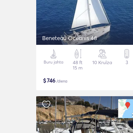
Beneteau Oceanis 48
Buru jahta
48 ft
10 Kruīza
3
15 m
$
746
/diena