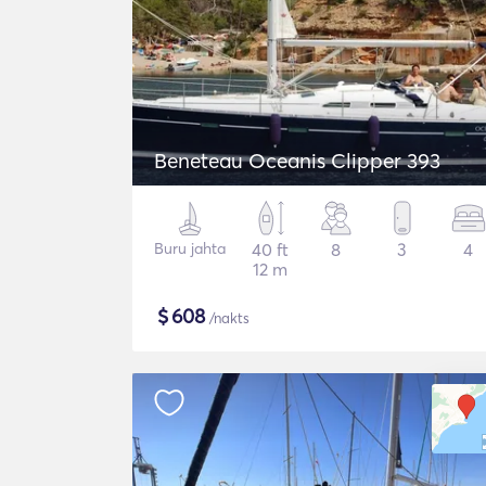
Beneteau Oceanis Clipper 393
Buru jahta
40 ft
8
3
4
12 m
$
608
/nakts