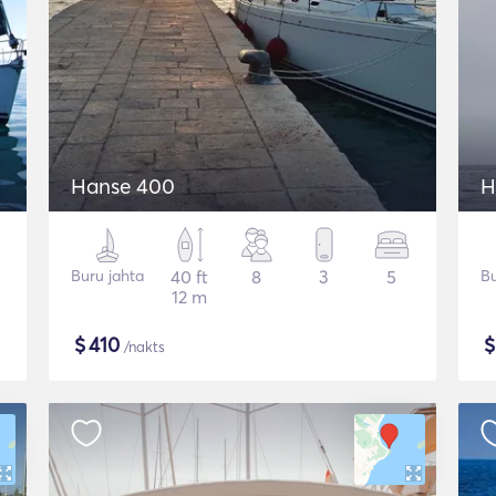
Hanse 400
H
Buru jahta
40 ft
8
3
5
Bu
12 m
$
410
/nakts