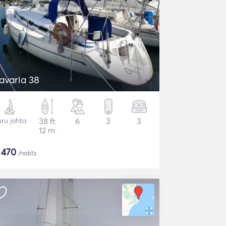
avaria 38
ru jahta
38 ft
6
3
3
12 m
$
470
/nakts