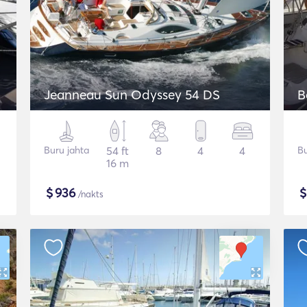
Jeanneau Sun Odyssey 54 DS
B
Buru jahta
54 ft
8
4
4
Bu
16 m
$
936
/nakts