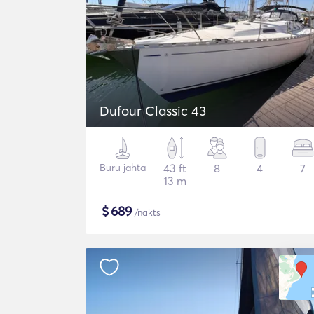
Dufour Classic 43
Buru jahta
43 ft
8
4
7
13 m
$
689
/nakts