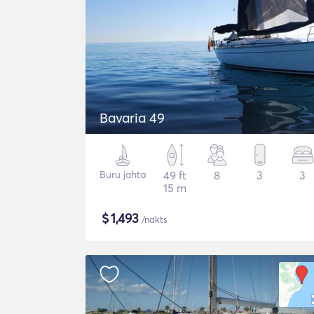
Bavaria 49
Buru jahta
49 ft
8
3
3
15 m
$
1,493
/nakts