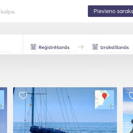
Pievieno sarak
pkalpe.