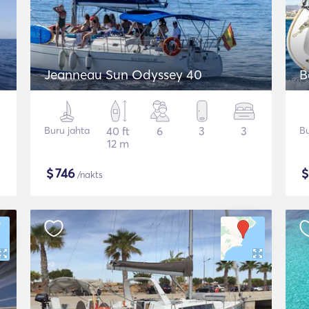
Jeanneau Sun Odyssey 40
B
Buru jahta
40 ft
6
3
3
Bu
12 m
$
746
/nakts