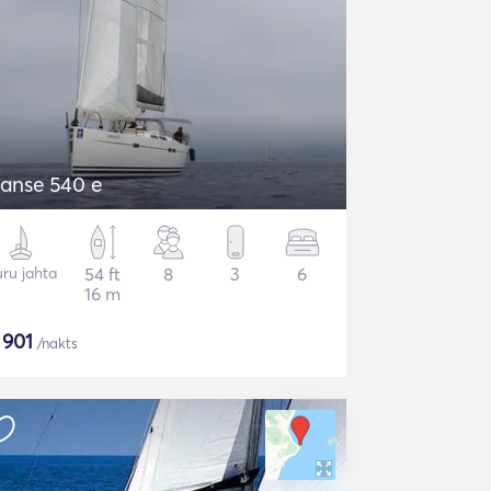
anse 540 e
ru jahta
54 ft
8
3
6
16 m
$
901
/nakts