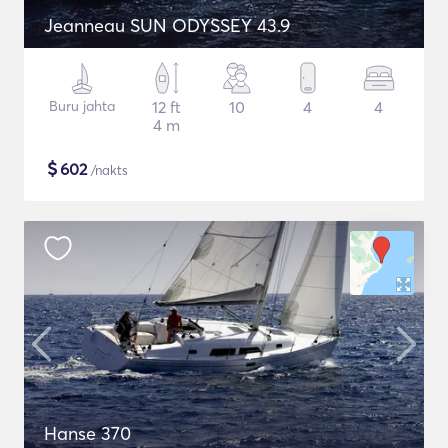
Jeanneau SUN ODYSSEY 43.9
Buru jahta
12 ft
10
4
4
4 m
$
602
/nakts
Hanse 370