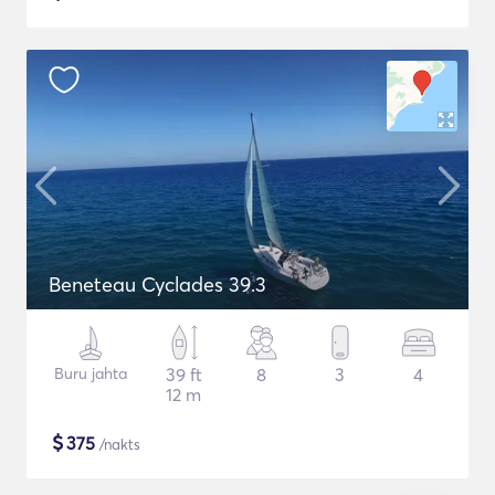
Beneteau Cyclades 39.3
Buru jahta
39 ft
8
3
4
12 m
$
375
/nakts