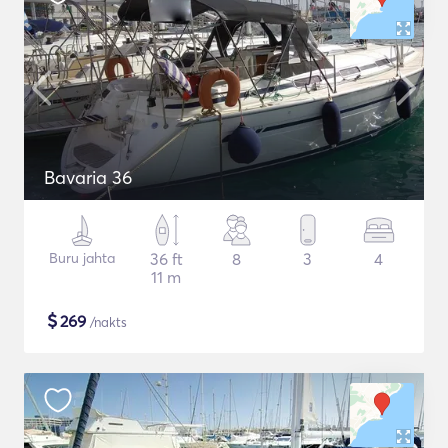
Bavaria 36
Buru jahta
36 ft
8
3
4
11 m
$
269
/nakts