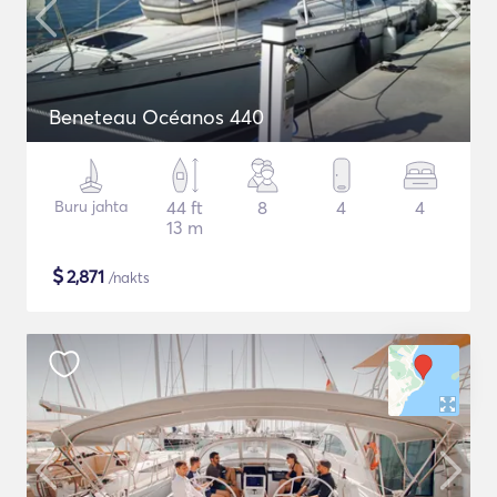
Beneteau Océanos 440
Buru jahta
44 ft
8
4
4
13 m
$
2,871
/nakts