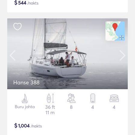
$
544
/nakts
Hanse 388
Buru jahta
36 ft
8
4
4
11 m
$
1,004
/nakts