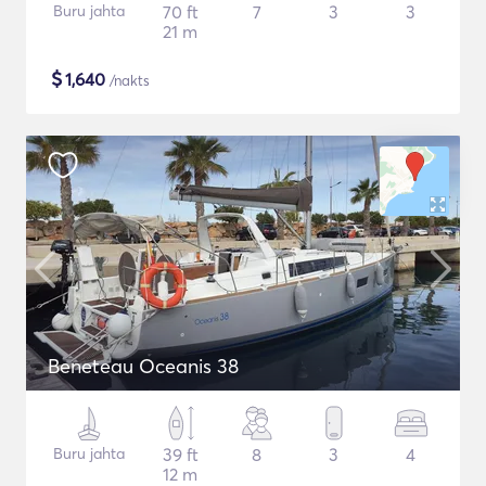
Buru jahta
70 ft
7
3
3
21 m
$
1,640
/nakts
Beneteau Oceanis 38
Buru jahta
39 ft
8
3
4
12 m