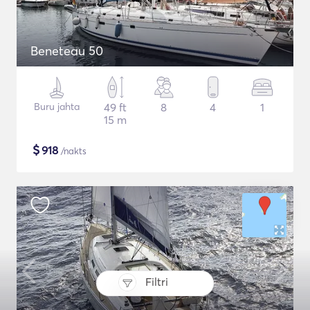
Beneteau 50
Buru jahta
49 ft
8
4
1
15 m
$
918
/nakts
Filtri