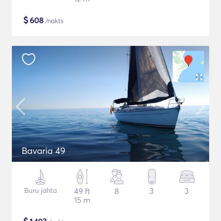
$
608
/nakts
Bavaria 49
Buru jahta
49 ft
8
3
3
15 m