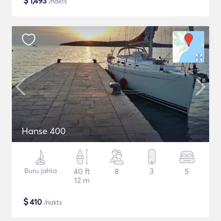
$
1,493
/nakts
Hanse 400
Buru jahta
40 ft
8
3
5
12 m
$
410
/nakts