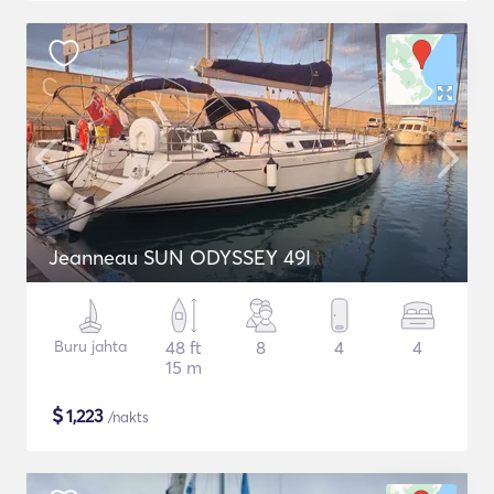
Jeanneau SUN ODYSSEY 49I
Buru jahta
48 ft
8
4
4
15 m
$
1,223
/nakts