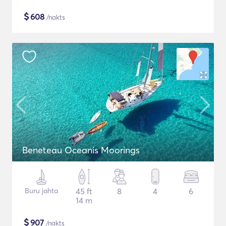
$
608
/nakts
Beneteau Oceanis Moorings
Buru jahta
45 ft
8
4
6
14 m
$
907
/nakts