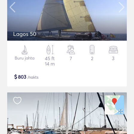
Lagos 50
Buru jahta
45 ft
7
2
3
14 m
$
803
/nakts