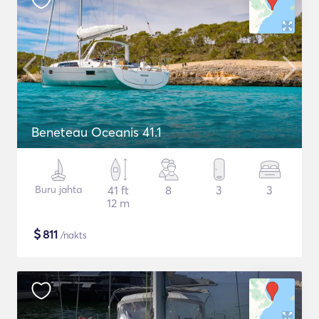
Beneteau Oceanis 41.1
Buru jahta
41 ft
8
3
3
12 m
$
811
/nakts