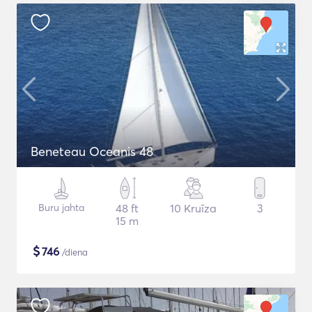
Beneteau Oceanis 48
Buru jahta
48 ft
10 Kruīza
3
15 m
$
746
/diena