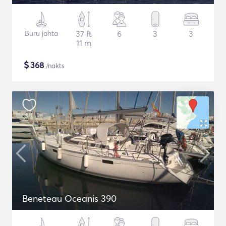
Buru jahta
37 ft
6
3
3
11 m
$
368
/nakts
Beneteau Oceanis 390