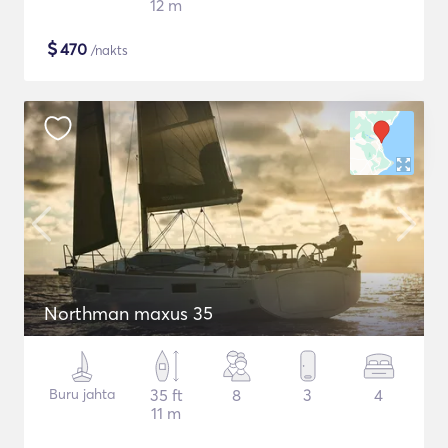
12 m
$
470
/nakts
Northman maxus 35
Buru jahta
35 ft
8
3
4
11 m