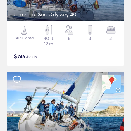
Jeanneau Sun Odyssey 40
Buru jahta
40 ft
6
3
3
12 m
$
746
/nakts