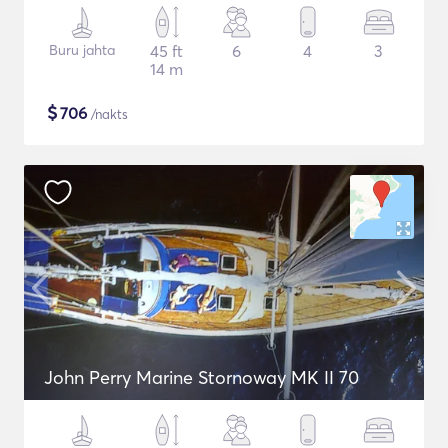
Buru jahta
45 ft
6
4
3
14 m
$
706
/nakts
John Perry Marine Stornoway MK II 70