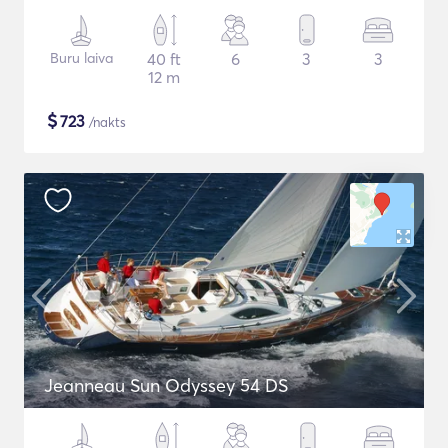
Buru laiva
40 ft
6
3
3
12 m
$
723
/nakts
Jeanneau Sun Odyssey 54 DS