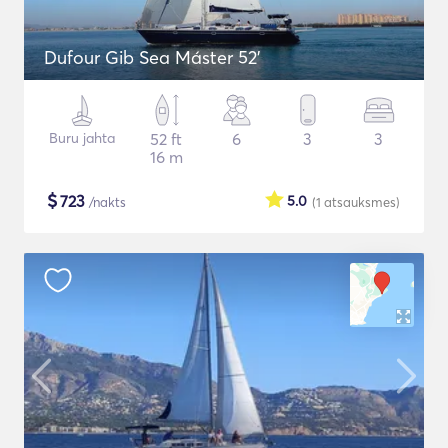
Dufour Gib Sea Máster 52’
Buru jahta
52 ft
6
3
3
16 m
$
723
5.0
/nakts
(1
atsauksmes
)