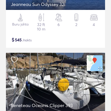
Jeanneau Sun Odyssey 32i
Buru jahta
32 ft
6
2
4
10 m
$
545
/nakts
Beneteau Oceanis Clipper 393