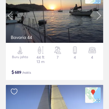
Bavaria 44
Buru jahta
44 ft
7
4
4
13 m
$
689
/nakts