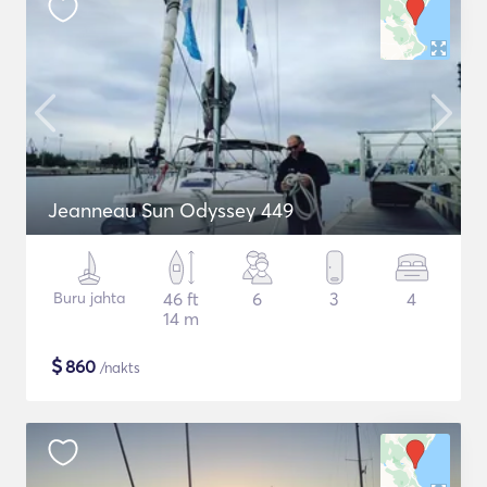
Jeanneau Sun Odyssey 449
Buru jahta
46 ft
6
3
4
14 m
$
860
/nakts