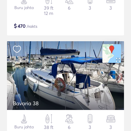
Buru jahta
39 ft
6
3
3
12 m
$
470
/nakts
Bavaria 38
Buru jahta
38 ft
6
3
3