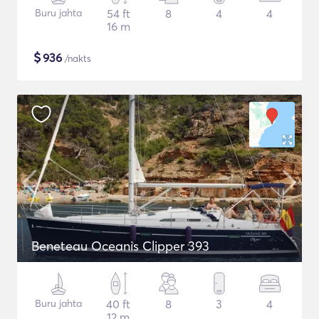
Buru jahta
54 ft
8
4
4
16 m
$
936
/nakts
Beneteau Oceanis Clipper 393
Buru jahta
40 ft
8
3
4
12 m