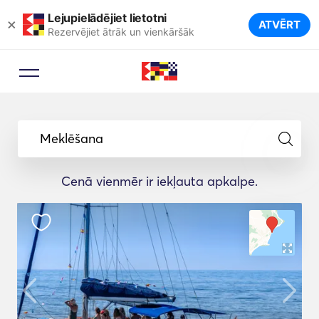
Lejupielādējiet lietotni
×
ATVĒRT
Rezervējiet ātrāk un vienkāršāk
Meklēšana
Cenā vienmēr ir iekļauta apkalpe.