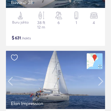
Bavaria 38
Buru jahta
38 ft
6
1
4
12 m
$
631
/nakts
Elan Impression