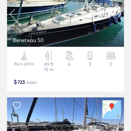
Beneteau 50
Buru jahta
49 ft
6
3
3
15 m
$
723
/nakts