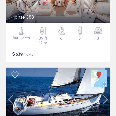
Hanse 388
Buru jahta
39 ft
6
3
3
12 m
$
639
/nakts