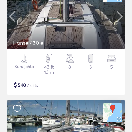
Hanse 430 e
Buru jahta
43 ft
8
3
5
13 m
$
540
/nakts