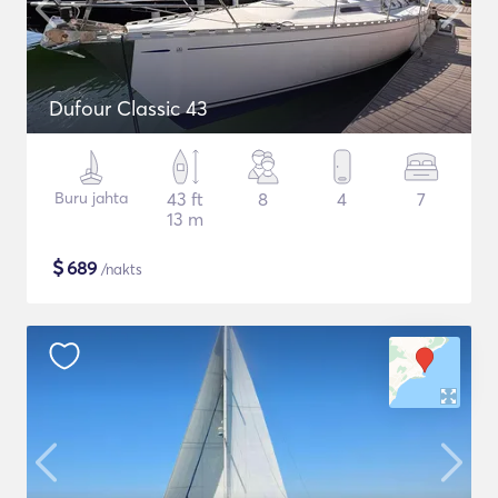
Dufour Classic 43
Buru jahta
43 ft
8
4
7
13 m
$
689
/nakts