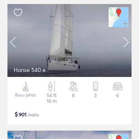
Hanse 540 e
Buru jahta
54 ft
8
3
6
16 m
$
901
/nakts