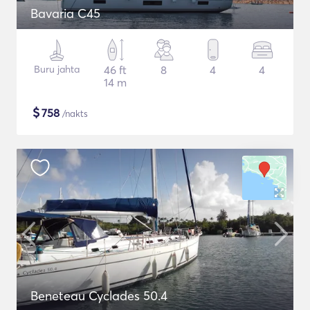
Bavaria C45
Buru jahta
46 ft
8
4
4
14 m
$
758
/nakts
Beneteau Cyclades 50.4