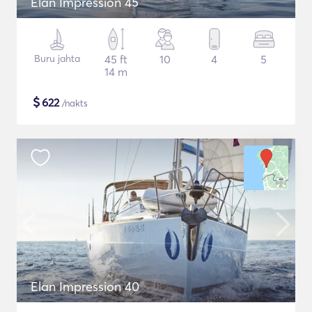
Elan Impression 45
Buru jahta
45 ft
10
4
5
14 m
$
622
/nakts
Elan Impression 40