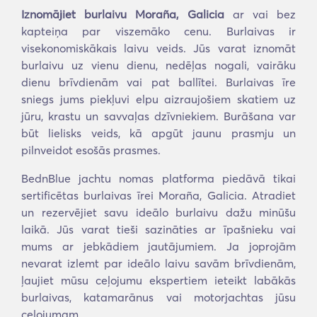
Iznomājiet burlaivu Moraña, Galicia
ar vai bez
kapteiņa par viszemāko cenu. Burlaivas ir
visekonomiskākais laivu veids. Jūs varat iznomāt
burlaivu uz vienu dienu, nedēļas nogali, vairāku
dienu brīvdienām vai pat ballītei. Burlaivas īre
sniegs jums piekļuvi elpu aizraujošiem skatiem uz
jūru, krastu un savvaļas dzīvniekiem. Burāšana var
būt lielisks veids, kā apgūt jaunu prasmju un
pilnveidot esošās prasmes.
BednBlue jachtu nomas platforma piedāvā tikai
sertificētas burlaivas īrei Moraña, Galicia. Atradiet
un rezervējiet savu ideālo burlaivu dažu minūšu
laikā. Jūs varat tieši sazināties ar īpašnieku vai
mums ar jebkādiem jautājumiem. Ja joprojām
nevarat izlemt par ideālo laivu savām brīvdienām,
ļaujiet mūsu ceļojumu ekspertiem ieteikt labākās
burlaivas, katamarānus vai motorjachtas jūsu
ceļojumam.