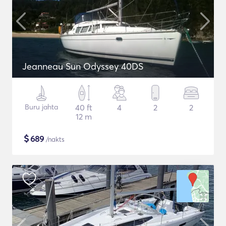
Jeanneau Sun Odyssey 40DS
Buru jahta
40 ft
4
2
2
12 m
$
689
/nakts