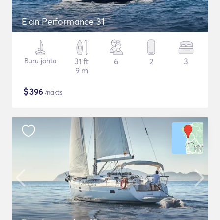
Elan Performance 31
Buru jahta
31 ft
6
2
3
9 m
$
396
/nakts