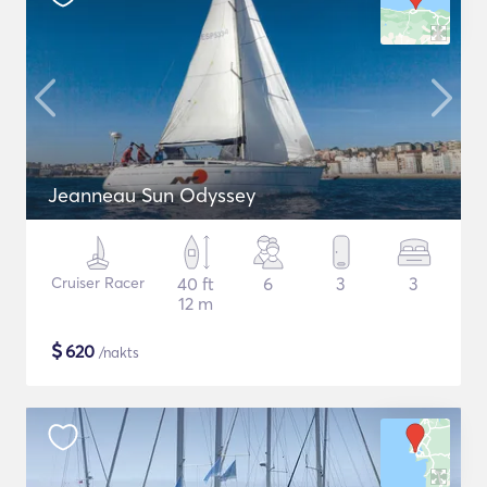
Jeanneau Sun Odyssey
Cruiser Racer
40 ft
6
3
3
12 m
$
620
/nakts