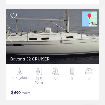
Bavaria 32 CRUISER
Buru jahta
32 ft
6
2
3
10 m
$
690
/nakts