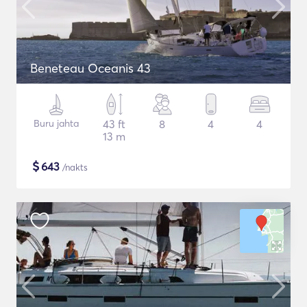
Beneteau Oceanis 43
Buru jahta
43 ft
8
4
4
13 m
$
643
/nakts