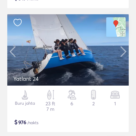
Yatlant 24
Buru jahta
23 ft
6
2
1
7 m
$
976
/nakts