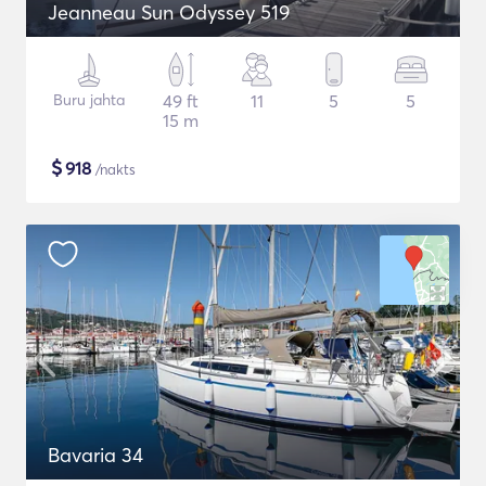
Jeanneau Sun Odyssey 519
Buru jahta
49 ft
11
5
5
15 m
$
918
/nakts
Bavaria 34