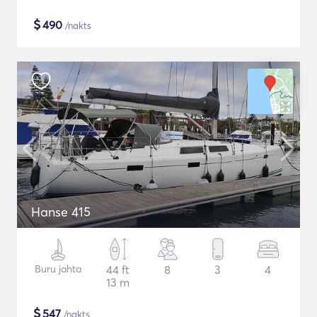
$
490
/nakts
Hanse 415
Buru jahta
44 ft
8
3
4
13 m
$
547
/nakts