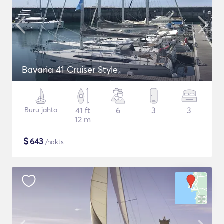
Bavaria 41 Cruiser Style
Buru jahta
41 ft
6
3
3
12 m
$
643
/nakts