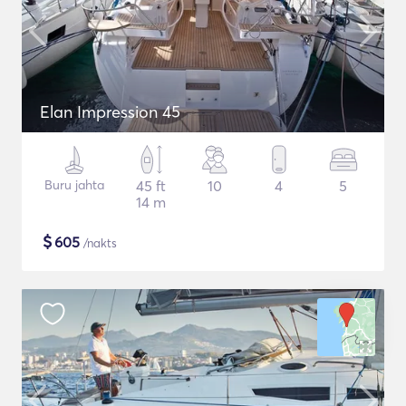
Elan Impression 45
Buru jahta
45 ft
10
4
5
14 m
$
605
/nakts