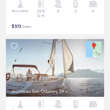
Buru jahta
39 ft
8
3
4
12 m
$
573
/nakts
Jeanneau Sun Odyssey 39