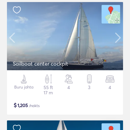
Sailboat center cockpit
Buru jahta
55 ft
4
3
4
17 m
$
1,205
/nakts