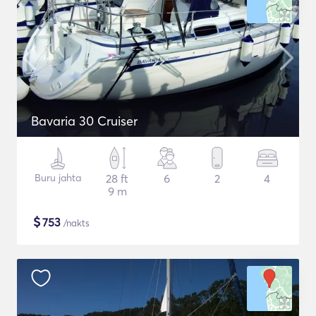
Bavaria 30 Cruiser
Buru jahta
28 ft
6
2
4
9 m
$
753
/nakts