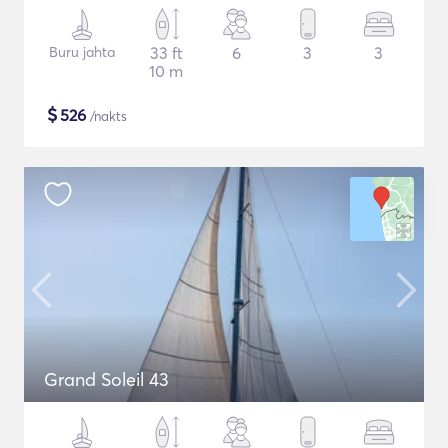
Buru jahta
33 ft
6
3
3
10 m
$
526
/nakts
Grand Soleil 43