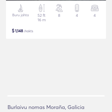
Buru jahta
52 ft
8
4
4
16 m
$
1,148
/nakts
Burlaivu nomas Moraña, Galicia