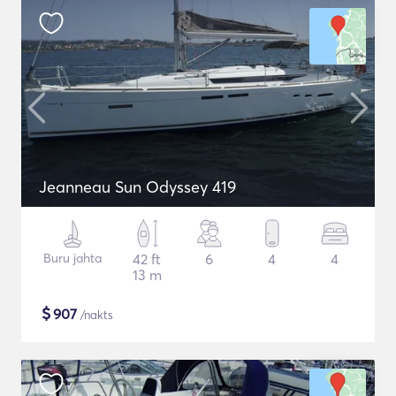
Jeanneau Sun Odyssey 419
Buru jahta
42 ft
6
4
4
13 m
$
907
/nakts