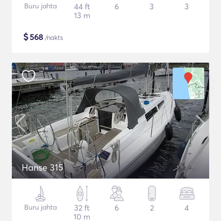
Buru jahta
44 ft
6
3
3
13 m
$
568
/nakts
Hanse 315
Buru jahta
32 ft
6
2
4
10 m