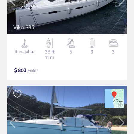
Viko S35
Buru jahta
36 ft
6
3
3
11 m
$
803
/nakts