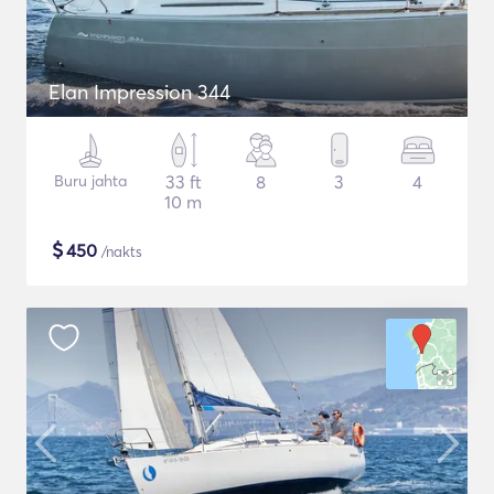
Elan Impression 344
Buru jahta
33 ft
8
3
4
10 m
$
450
/nakts