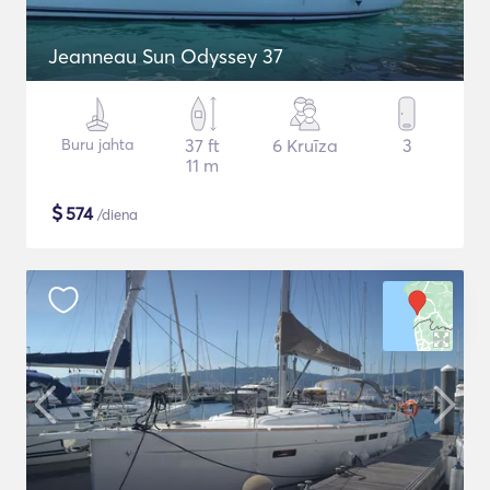
Jeanneau Sun Odyssey 37
Buru jahta
37 ft
6 Kruīza
3
11 m
$
574
/diena