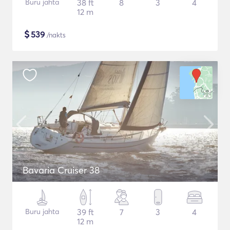
Buru jahta
38 ft
8
3
4
12 m
$
539
/nakts
Bavaria Cruiser 38
Buru jahta
39 ft
7
3
4
12 m