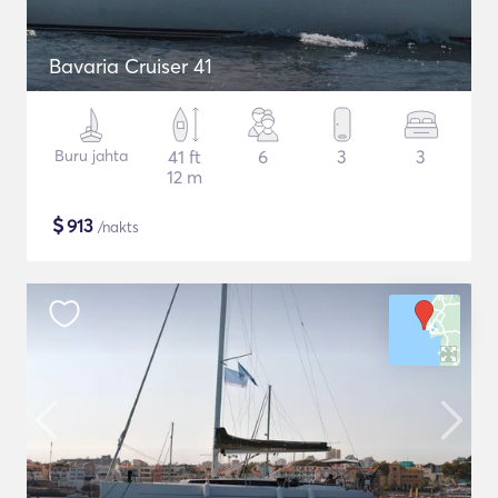
Bavaria Cruiser 41
Buru jahta
41 ft
6
3
3
12 m
$
913
/nakts