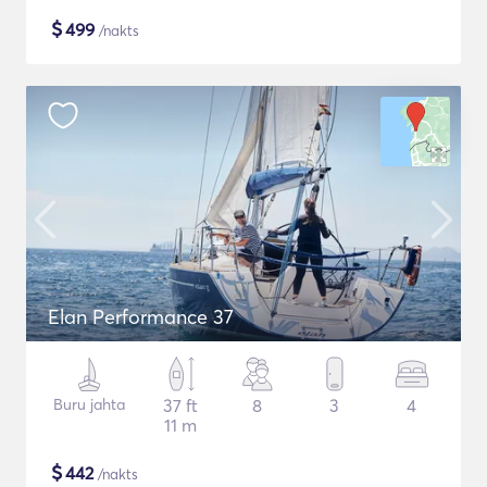
$
499
/nakts
Elan Performance 37
Buru jahta
37 ft
8
3
4
11 m
$
442
/nakts