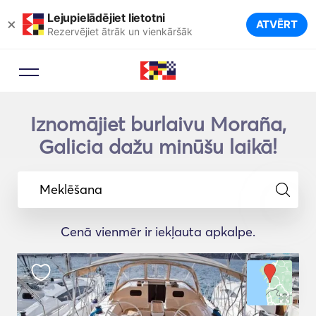
Lejupielādējiet lietotni
×
ATVĒRT
Rezervējiet ātrāk un vienkāršāk
Iznomājiet burlaivu Moraña,
Galicia dažu minūšu laikā!
Meklēšana
Cenā vienmēr ir iekļauta apkalpe.