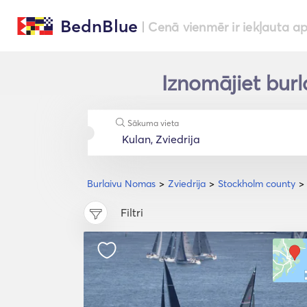
BednBlue
| Cenā vienmēr ir iekļauta a
Iznomājiet burl
Sākuma vieta
Burlaivu Nomas
Zviedrija
Stockholm county
Filtri