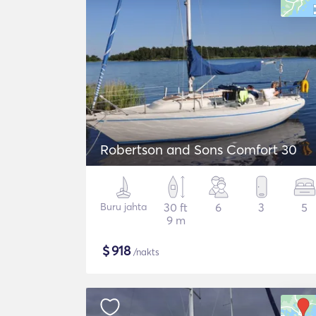
Robertson and Sons Comfort 30
Buru jahta
30 ft
6
3
5
9 m
$
918
/nakts