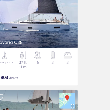
avaria C38
ru jahta
37 ft
6
3
3
11 m
$
803
/nakts