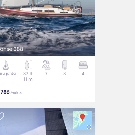
anse 388
ru jahta
37 ft
7
3
4
11 m
$
786
/nakts