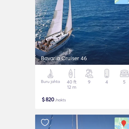
Bavaria Cruiser 46
Buru jahta
40 ft
9
4
5
12 m
$
820
/nakts