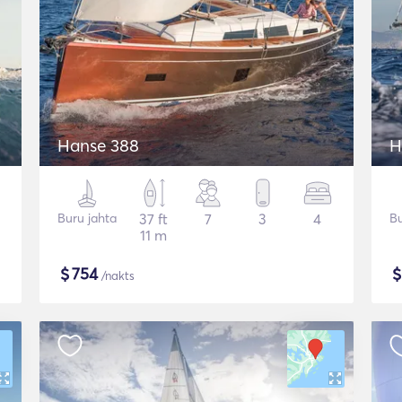
Hanse 388
H
Buru jahta
37 ft
7
3
4
Bu
11 m
$
754
/nakts