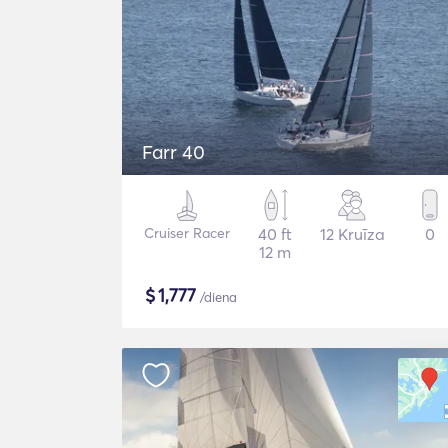
Farr 40
Cruiser Racer
40 ft
12 Kruīza
0
12 m
$
1,777
/diena