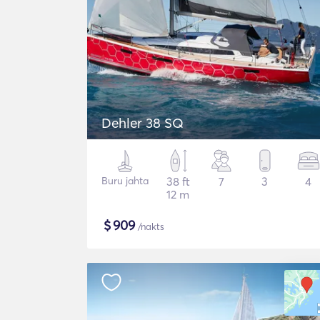
Dehler 38 SQ
Buru jahta
38 ft
7
3
4
12 m
$
909
/nakts