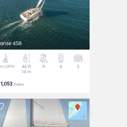
anse 458
ru jahta
46 ft
9
4
5
14 m
$
1,053
/nakts