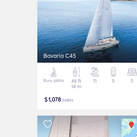
Bavaria C45
Buru jahta
46 ft
11
5
5
14 m
$
1,078
/nakts