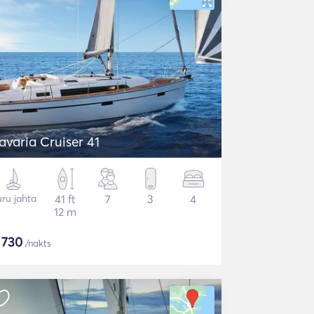
avaria Cruiser 41
ru jahta
41 ft
7
3
4
12 m
$
730
/nakts