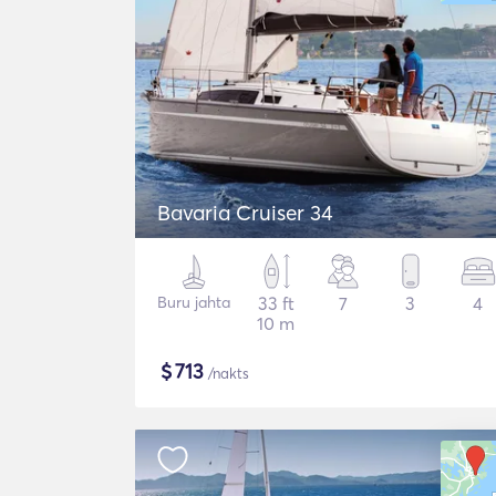
Bavaria Cruiser 34
Buru jahta
33 ft
7
3
4
10 m
$
713
/nakts