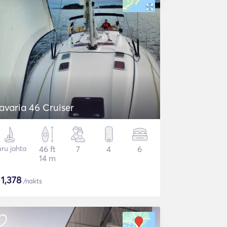
avaria 46 Cruiser
ru jahta
46 ft
7
4
6
14 m
$
1,378
/nakts