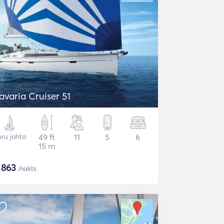
avaria Cruiser 51
ru jahta
49 ft
11
5
6
15 m
$
863
/nakts