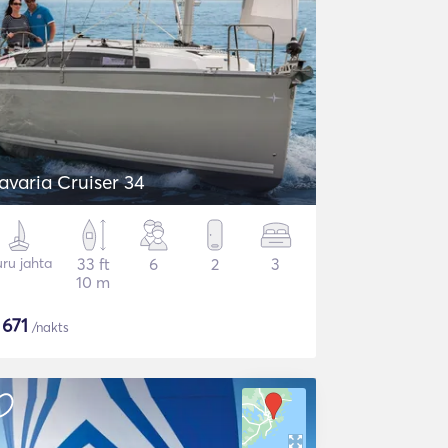
avaria Cruiser 34
ru jahta
33 ft
6
2
3
10 m
$
671
/nakts