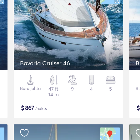
Bavaria Cruiser 46
B
Buru jahta
47 ft
9
4
5
Bu
14 m
$
867
/nakts