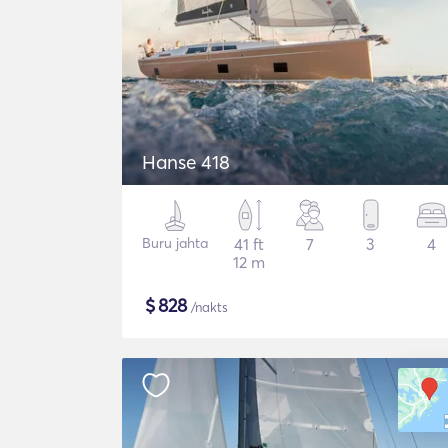
Hanse 418
Buru jahta
41 ft
7
3
4
12 m
$
828
/nakts