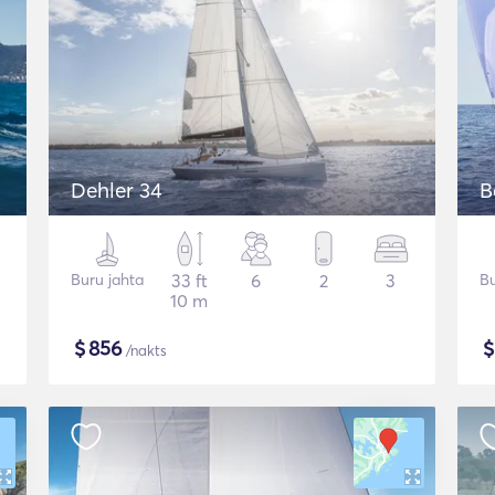
Dehler 34
B
Buru jahta
33 ft
6
2
3
Bu
10 m
$
856
/nakts