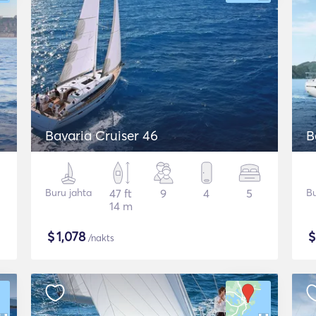
Bavaria Cruiser 46
B
Buru jahta
47 ft
9
4
5
Bu
14 m
$
1,078
/nakts