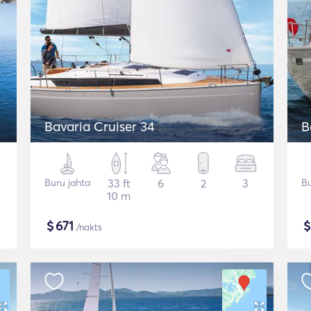
Bavaria Cruiser 34
B
Buru jahta
33 ft
6
2
3
Bu
10 m
$
671
/nakts