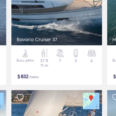
Bavaria Cruiser 37
H
Buru jahta
37 ft
7
3
4
Bu
11 m
$
832
/nakts