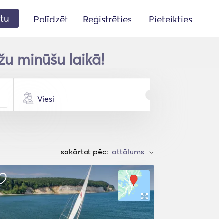
stu
Palīdzēt
Reģistrēties
Pieteikties
žu minūšu laikā!
Viesi
sakārtot pēc:
>