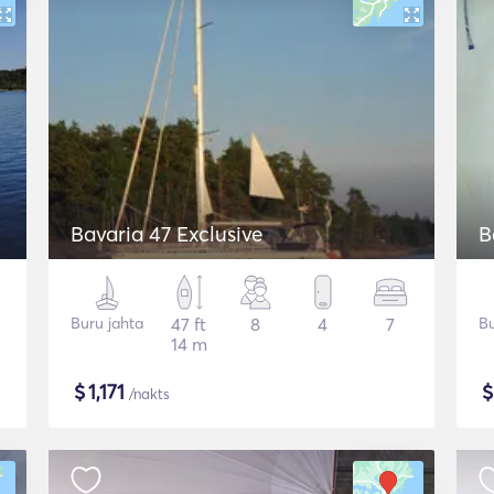
Bavaria 47 Exclusive
B
Buru jahta
47 ft
8
4
7
Bu
14 m
$
1,171
/nakts