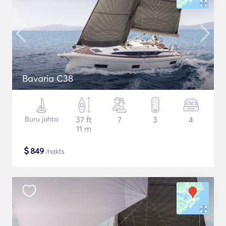
Bavaria C38
Buru jahta
37 ft
7
3
4
11 m
$
849
/nakts