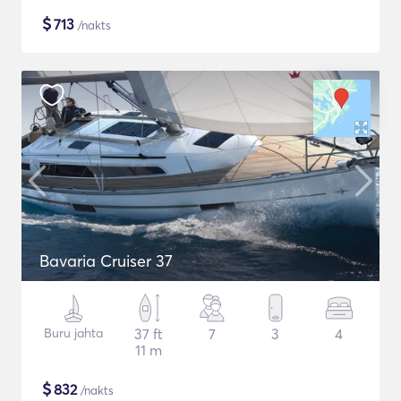
$
713
/nakts
Bavaria Cruiser 37
Buru jahta
37 ft
7
3
4
11 m
$
832
/nakts