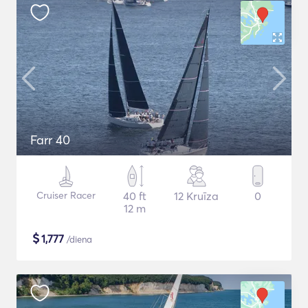
Farr 40
Cruiser Racer
40 ft
12 Kruīza
0
12 m
$
1,777
/diena