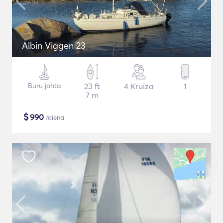
Albin Viggen 23
Buru jahta
23 ft
4 Kruīza
1
7 m
$
990
/diena