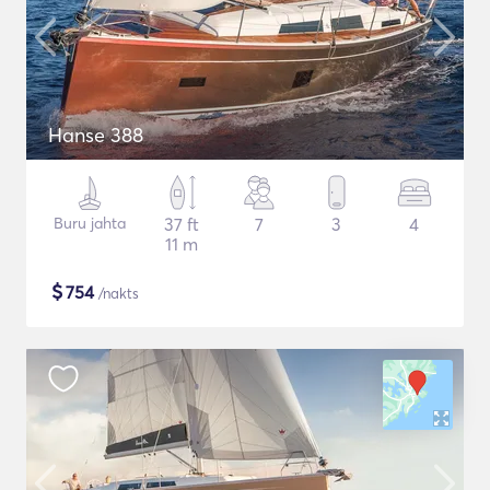
Hanse 388
Buru jahta
37 ft
7
3
4
11 m
$
754
/nakts