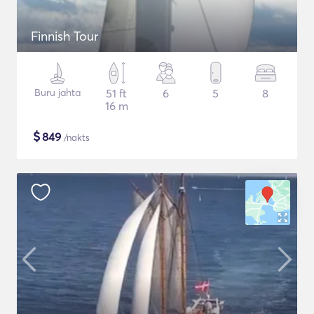
Finnish Tour
Buru jahta
51 ft
6
5
8
16 m
$
849
/nakts