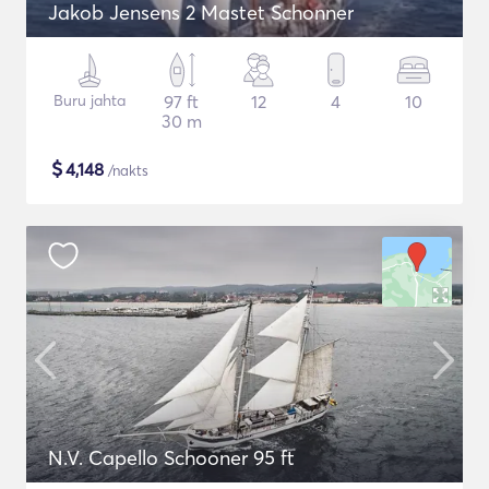
Jakob Jensens 2 Mastet Schonner
Buru jahta
97 ft
12
4
10
30 m
$
4,148
/nakts
N.V. Capello Schooner 95 ft