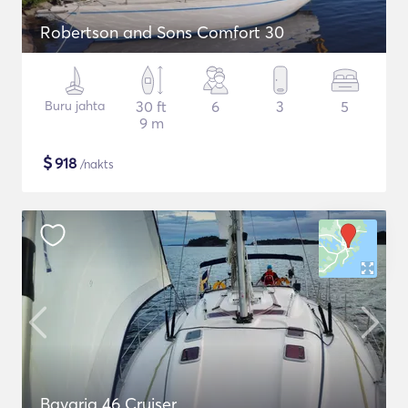
Robertson and Sons Comfort 30
Buru jahta
30 ft
6
3
5
9 m
$
918
/nakts
Bavaria 46 Cruiser