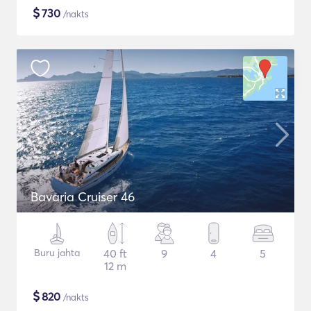
$
730
/nakts
Bavaria Cruiser 46
Buru jahta
40 ft
9
4
5
12 m
$
820
/nakts