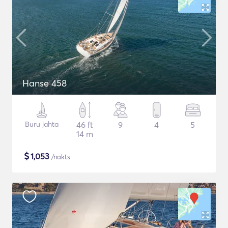
Hanse 458
Buru jahta
46 ft
9
4
5
14 m
$
1,053
/nakts