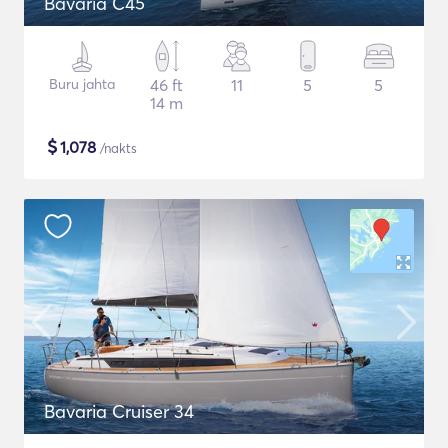
Bavaria C45
Buru jahta
46 ft
11
5
5
14 m
$
1,078
/nakts
Bavaria Cruiser 34