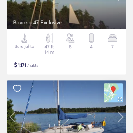
Bavaria 47 Exclusive
Buru jahta
47 ft
8
4
7
14 m
$
1,171
/nakts