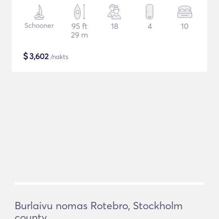
Schooner
95 ft
18
4
10
29 m
$
3,602
/nakts
Burlaivu nomas Rotebro, Stockholm
county