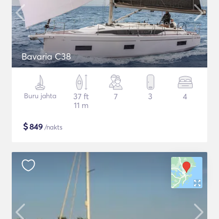
Bavaria C38
Buru jahta
37 ft
7
3
4
11 m
$
849
/nakts