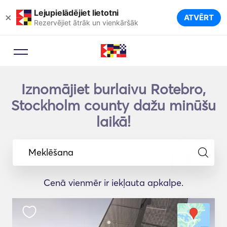
Lejupielādējiet lietotni
×
ATVĒRT
Rezervējiet ātrāk un vienkāršāk
Iznomājiet burlaivu Rotebro,
Stockholm county dažu minūšu
laikā!
Meklēšana
Cenā vienmēr ir iekļauta apkalpe.