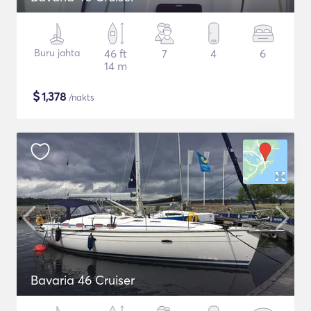
Buru jahta
46 ft
7
4
6
14 m
$
1,378
/nakts
Bavaria 46 Cruiser