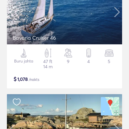
Bavaria Cruiser 46
Buru jahta
47 ft
9
4
5
14 m
$
1,078
/nakts