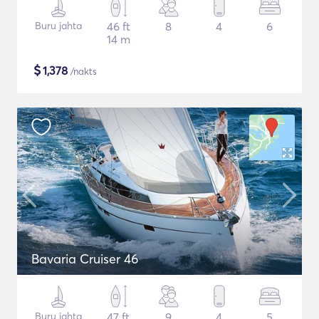
Buru jahta
46 ft
8
4
6
14 m
$
1,378
/nakts
Bavaria Cruiser 46
Buru jahta
47 ft
9
4
5