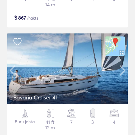
14 m
$
867
/nakts
Bavaria Cruiser 41
Buru jahta
41 ft
7
3
4
12 m