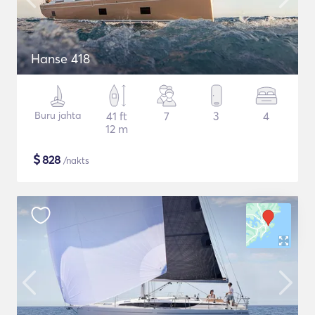
Hanse 418
Buru jahta
41 ft
7
3
4
12 m
$
828
/nakts