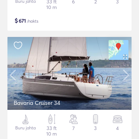
Buru jahta
33 ft
6
2
3
10 m
$
671
/nakts
Bavaria Cruiser 34
Buru jahta
33 ft
7
3
4
10 m