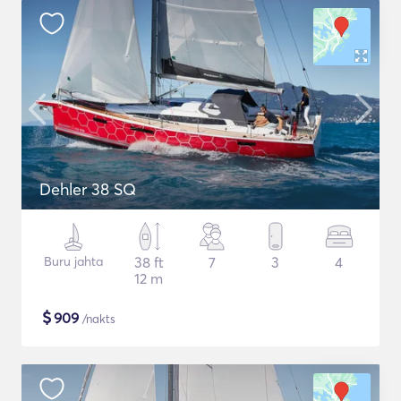
Dehler 38 SQ
Buru jahta
38 ft
7
3
4
12 m
$
909
/nakts