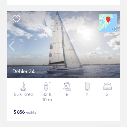
Dehler 34
Buru jahta
33 ft
6
2
3
10 m
$
856
/nakts