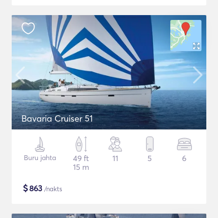
Bavaria Cruiser 51
Buru jahta
49 ft
11
5
6
15 m
$
863
/nakts