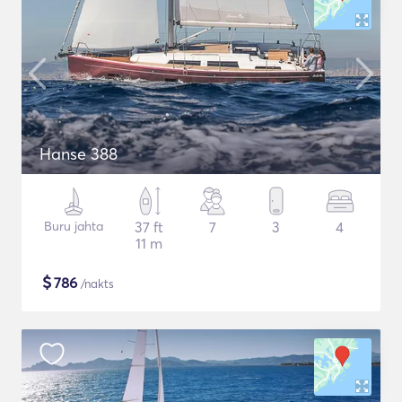
Hanse 388
Buru jahta
37 ft
7
3
4
11 m
$
786
/nakts