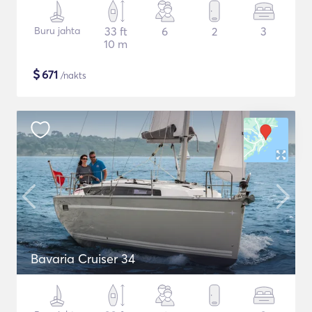
Buru jahta
33 ft
6
2
3
10 m
$
671
/nakts
Bavaria Cruiser 34