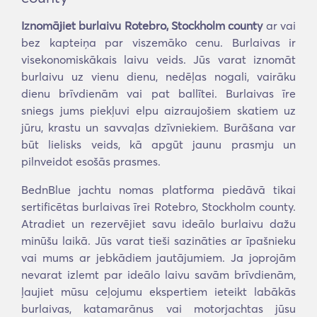
Iznomājiet burlaivu Rotebro, Stockholm county
ar vai
bez kapteiņa par viszemāko cenu. Burlaivas ir
visekonomiskākais laivu veids. Jūs varat iznomāt
burlaivu uz vienu dienu, nedēļas nogali, vairāku
dienu brīvdienām vai pat ballītei. Burlaivas īre
sniegs jums piekļuvi elpu aizraujošiem skatiem uz
jūru, krastu un savvaļas dzīvniekiem. Burāšana var
būt lielisks veids, kā apgūt jaunu prasmju un
pilnveidot esošās prasmes.
BednBlue jachtu nomas platforma piedāvā tikai
sertificētas burlaivas īrei Rotebro, Stockholm county.
Atradiet un rezervējiet savu ideālo burlaivu dažu
minūšu laikā. Jūs varat tieši sazināties ar īpašnieku
vai mums ar jebkādiem jautājumiem. Ja joprojām
nevarat izlemt par ideālo laivu savām brīvdienām,
ļaujiet mūsu ceļojumu ekspertiem ieteikt labākās
burlaivas, katamarānus vai motorjachtas jūsu