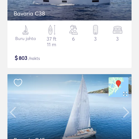
Bavaria C38
Buru jahta
37 ft
6
3
3
11 m
$
803
/nakts