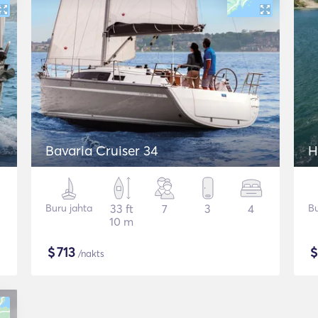
Bavaria Cruiser 34
H
Buru jahta
33 ft
7
3
4
Bu
10 m
$
713
/nakts