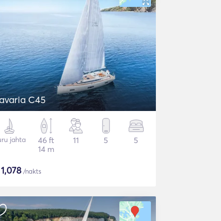
avaria C45
ru jahta
46 ft
11
5
5
14 m
$
1,078
/nakts