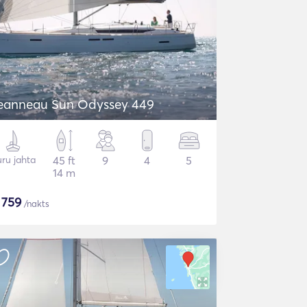
eanneau Sun Odyssey 449
ru jahta
45 ft
9
4
5
14 m
$
759
/nakts