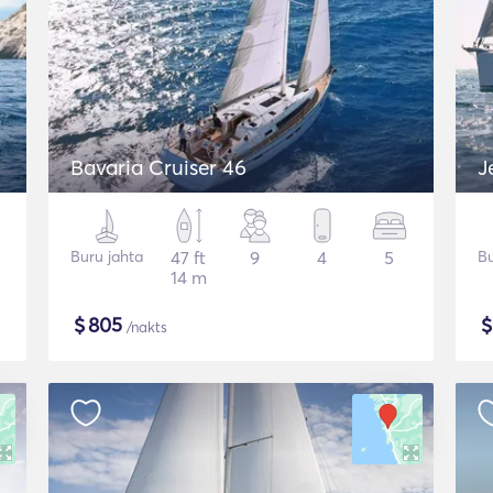
Bavaria Cruiser 46
J
Buru jahta
47 ft
9
4
5
Bu
14 m
$
805
/nakts