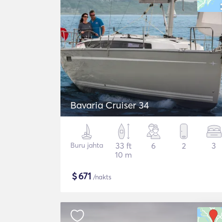
Bavaria Cruiser 34
Buru jahta
33 ft
6
2
3
10 m
$
671
/nakts