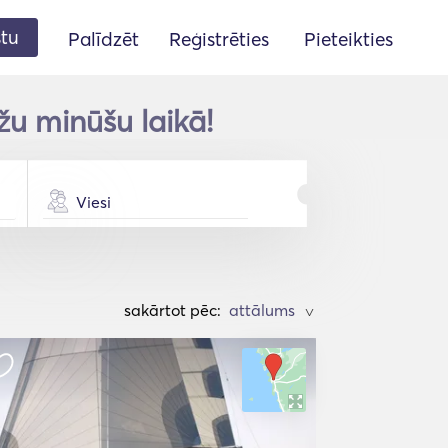
stu
Palīdzēt
Reģistrēties
Pieteikties
žu minūšu laikā!
Viesi
sakārtot pēc:
>