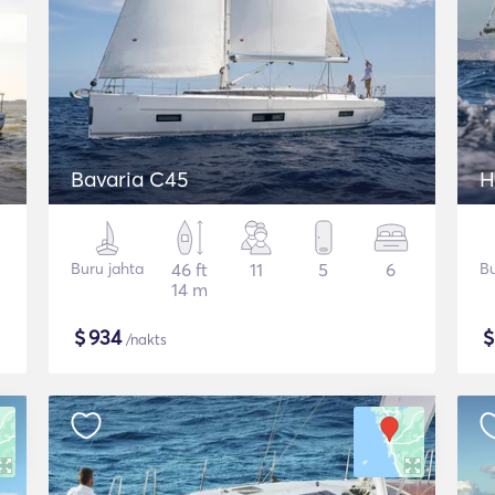
Bavaria C45
H
Buru jahta
46 ft
11
5
6
Bu
14 m
$
934
/nakts