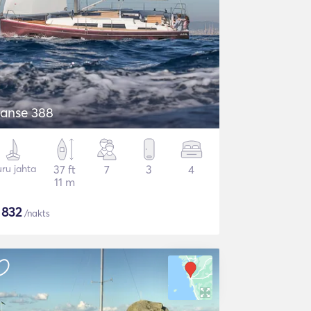
anse 388
ru jahta
37 ft
7
3
4
11 m
$
832
/nakts