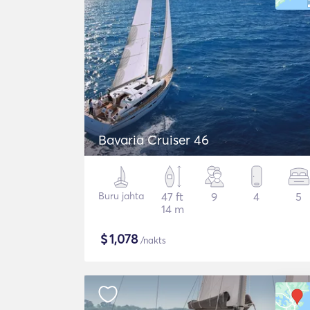
Bavaria Cruiser 46
Buru jahta
47 ft
9
4
5
14 m
$
1,078
/nakts