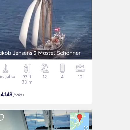
akob Jensens 2 Mastet Schonner
ru jahta
97 ft
12
4
10
30 m
$
4,148
/nakts