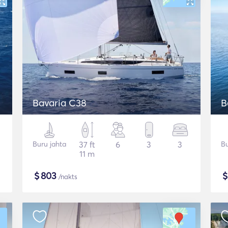
Bavaria C38
B
Buru jahta
37 ft
6
3
3
Bu
11 m
$
803
/nakts