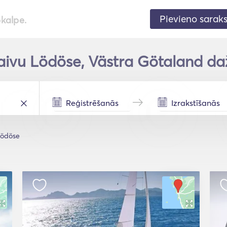
Pievieno sarak
pkalpe.
aivu Lödöse, Västra Götaland da
ödöse