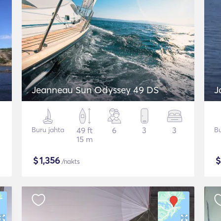
Jeanneau Sun Odyssey 49 DS
J
Buru jahta
49 ft
6
3
3
Bu
15 m
$
1,356
/nakts