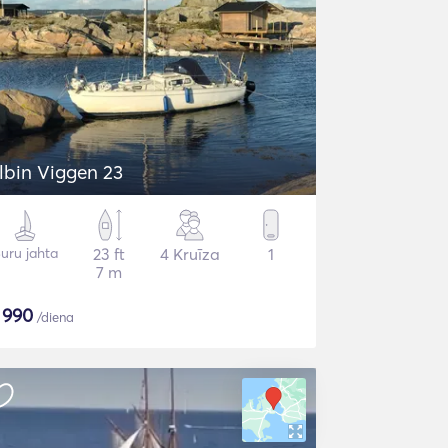
lbin Viggen 23
uru jahta
23 ft
4 Kruīza
1
7 m
$
990
/diena