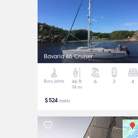
Bavaria 46 Cruiser
Buru jahta
46 ft
6
3
4
14 m
$
524
/nakts