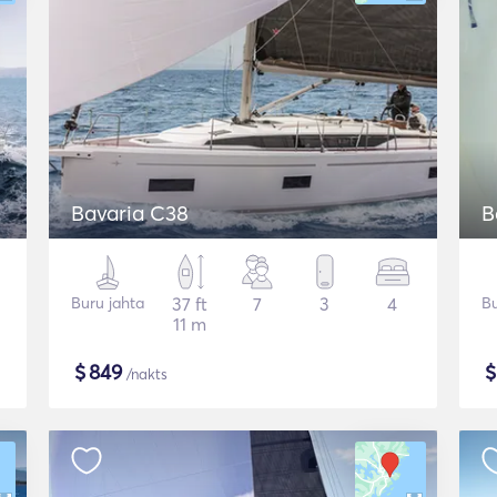
Bavaria C38
B
Buru jahta
37 ft
7
3
4
Bu
11 m
$
849
/nakts