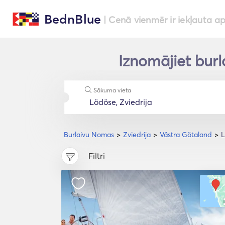
BednBlue
| Cenā vienmēr ir iekļauta a
Iznomājiet burl
Sākuma vieta
Burlaivu Nomas
Zviedrija
Västra Götaland
L
Filtri