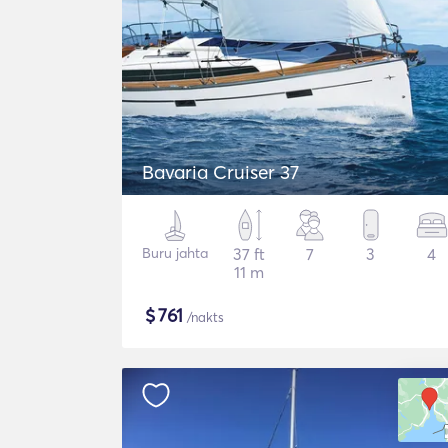
Bavaria Cruiser 37
Buru jahta
37 ft
7
3
4
11 m
$
761
/nakts