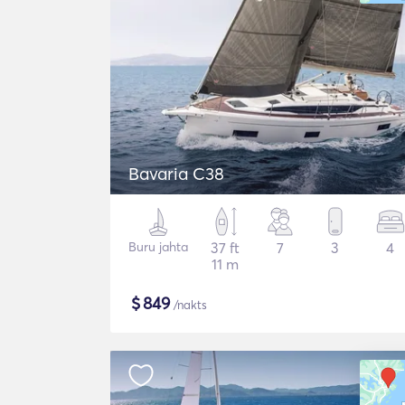
Bavaria C38
Buru jahta
37 ft
7
3
4
11 m
$
849
/nakts