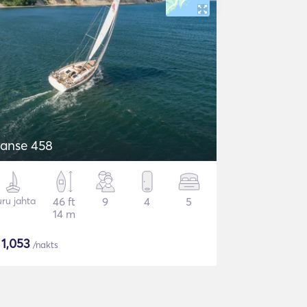
anse 458
ru jahta
46 ft
9
4
5
14 m
$
1,053
/nakts