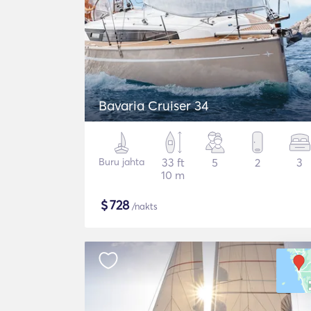
Bavaria Cruiser 34
Buru jahta
33 ft
5
2
3
10 m
$
728
/nakts