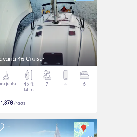
avaria 46 Cruiser
ru jahta
46 ft
7
4
6
14 m
$
1,378
/nakts