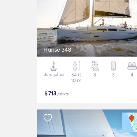
Hanse 348
Buru jahta
34 ft
8
3
4
10 m
$
713
/nakts