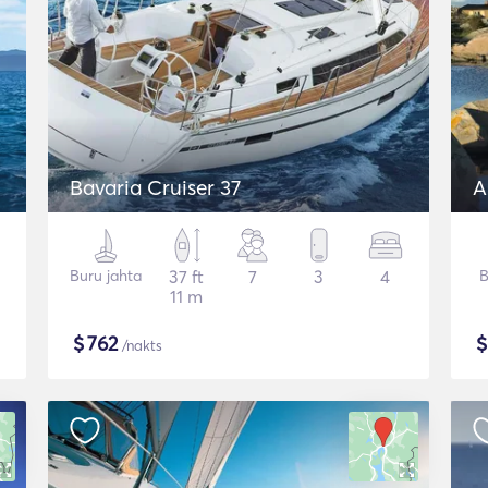
Bavaria Cruiser 37
A
Buru jahta
37 ft
7
3
4
B
11 m
$
762
/nakts