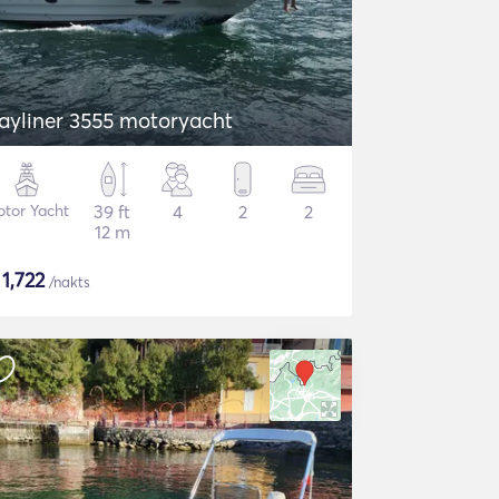
ayliner 3555 motoryacht
tor Yacht
39 ft
4
2
2
12 m
$
1,722
/nakts