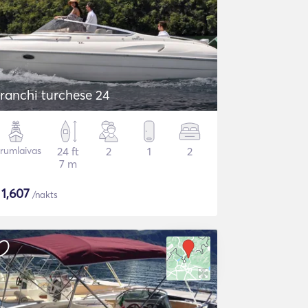
ranchi turchese 24
rumlaivas
24 ft
2
1
2
7 m
$
1,607
/nakts