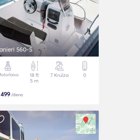
anieri 560-S
otorlaiva
18 ft
7 Kruīza
0
5 m
$
499
/diena