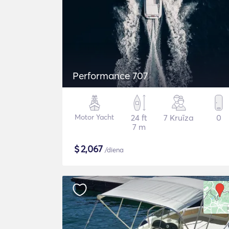
Performance 707
Motor Yacht
24 ft
7 Kruīza
0
7 m
$
2,067
/diena