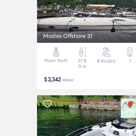
Mostes Offshore 31
Motor Yacht
31 ft
8 Kruīza
1
9 m
$
2,342
/diena