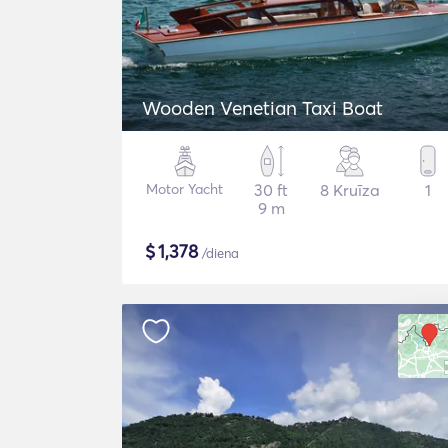
Wooden Venetian Taxi Boat
Motor Yacht
30 ft
8 Kruīza
1
9 m
$
1,378
/diena