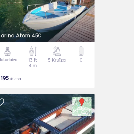
arino Atom 450
otorlaiva
13 ft
5 Kruīza
0
4 m
$
195
/diena