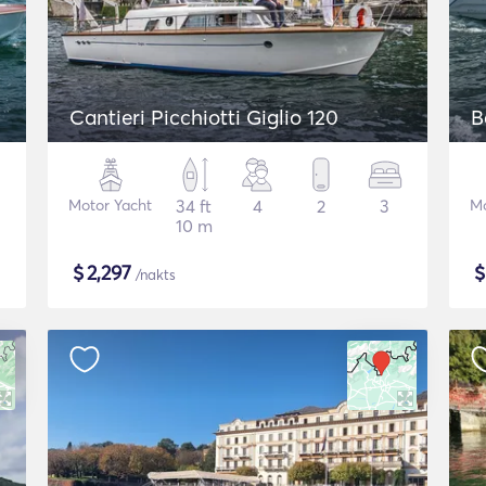
Cantieri Picchiotti Giglio 120
B
Motor Yacht
34 ft
4
2
3
Mo
10 m
$
2,297
/nakts