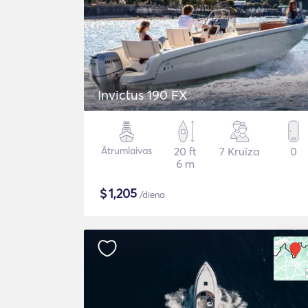
Invictus 190 FX
Ātrumlaivas
20 ft
7 Kruīza
0
6 m
$
1,205
/diena