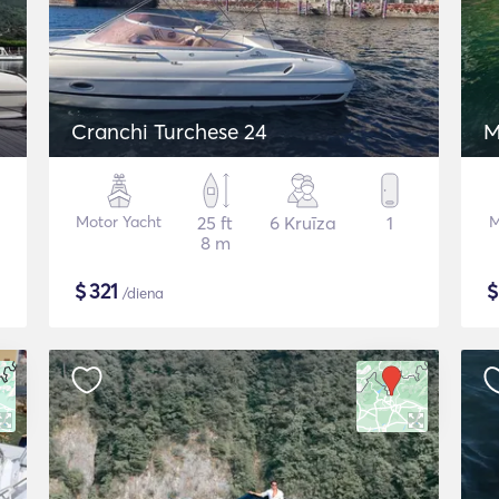
Cranchi Turchese 24
M
Motor Yacht
25 ft
6 Kruīza
1
M
8 m
$
321
/diena