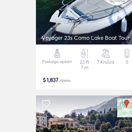
Voyager 23s Como Lake Boat Tour
Pastaiga apkārt
23 ft
7 Kruīza
0
7 m
$
1,837
/diena