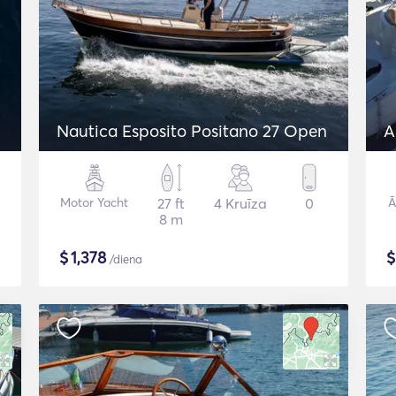
Nautica Esposito Positano 27 Open
A
Motor Yacht
27 ft
4 Kruīza
0
Ā
8 m
$
1,378
/diena