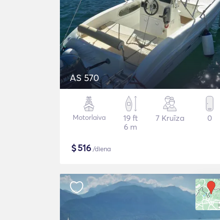
AS 570
Motorlaiva
19 ft
7 Kruīza
0
6 m
$
516
/diena