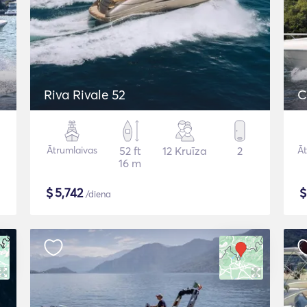
Riva Rivale 52
C
Ātrumlaivas
52 ft
12 Kruīza
2
Āt
16 m
$
5,742
/diena