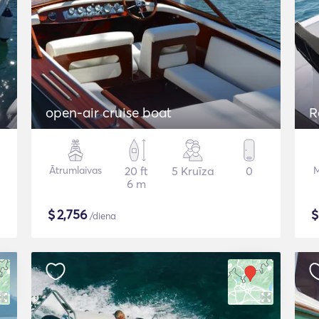
open-air cruise boat
R
Ātrumlaivas
20 ft
5 Kruīza
0
M
6 m
$
2,756
/diena