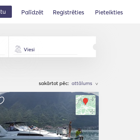
stu
Palīdzēt
Reģistrēties
Pieteikties
Viesi
sakārtot pēc:
>