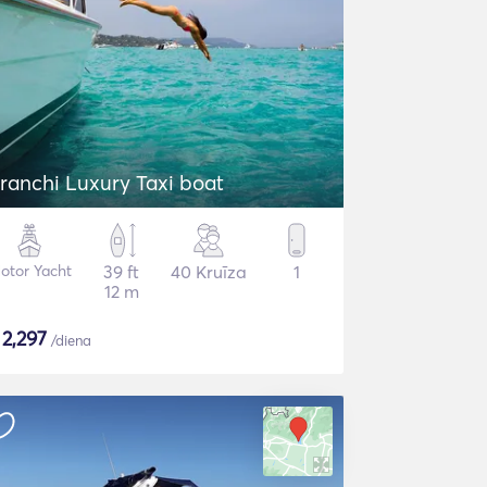
ranchi Luxury Taxi boat
otor Yacht
39 ft
40 Kruīza
1
12 m
$
2,297
/diena