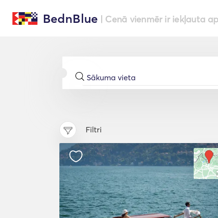
BednBlue
| Cenā vienmēr ir iekļauta a
Filtri