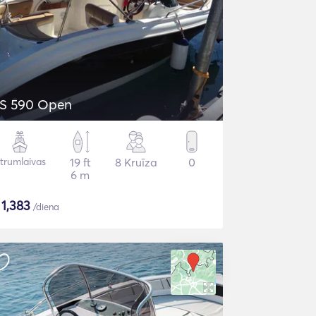
S 590 Open
trumlaivas
19 ft
8 Kruīza
0
6 m
$
1,383
/diena