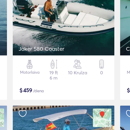
Joker 580 Coaster
C
Motorlaiva
19 ft
10 Kruīza
0
M
6 m
$
459
/diena