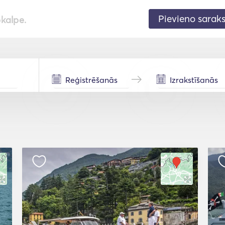
Pievieno sarak
pkalpe.