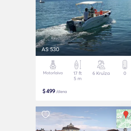
AS 530
Motorlaiva
17 ft
6 Kruīza
0
5 m
$
499
/diena