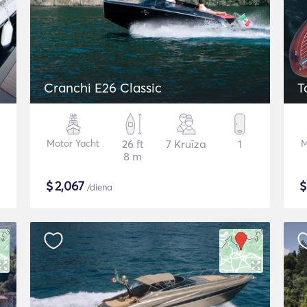
Cranchi E26 Classic
T
Motor Yacht
26 ft
7 Kruīza
1
M
8 m
$
2,067
/diena