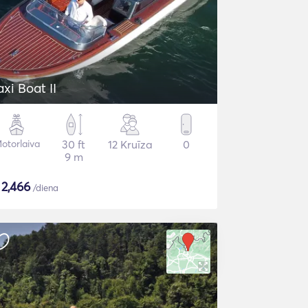
axi Boat II
otorlaiva
30 ft
12 Kruīza
0
9 m
$
2,466
/diena