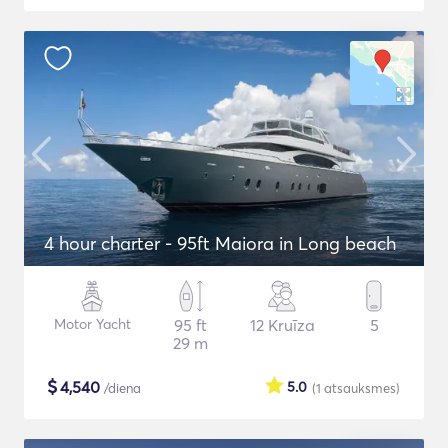
4 hour charter - 95ft Maiora in Long beach
Motor Yacht
95 ft
12 Kruīza
5
29 m
$
4,540
5.0
/diena
(1
atsauksmes
)