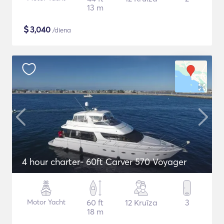
13 m
$
3,040
/diena
4 hour charter- 60ft Carver 570 Voyager
Motor Yacht
60 ft
12 Kruīza
3
18 m