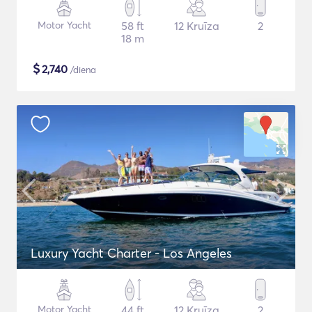
Motor Yacht
58 ft
12 Kruīza
2
18 m
$
2,740
/diena
Luxury Yacht Charter - Los Angeles
Motor Yacht
44 ft
12 Kruīza
2