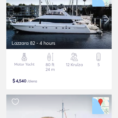
Lazzara 82 - 4 hours
Motor Yacht
80 ft
12 Kruīza
5
24 m
$
4,540
/diena