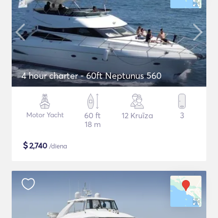
4 hour charter - 60ft Neptunus 560
Motor Yacht
60 ft
12 Kruīza
3
18 m
$
2,740
/diena