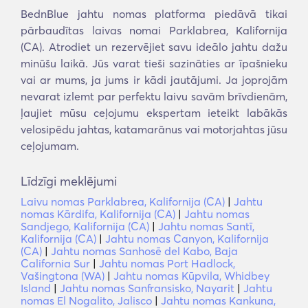
BednBlue jahtu nomas platforma piedāvā tikai
pārbaudītas laivas nomai Parklabrea, Kalifornija
(CA). Atrodiet un rezervējiet savu ideālo jahtu dažu
minūšu laikā. Jūs varat tieši sazināties ar īpašnieku
vai ar mums, ja jums ir kādi jautājumi. Ja joprojām
nevarat izlemt par perfektu laivu savām brīvdienām,
ļaujiet mūsu ceļojumu ekspertam ieteikt labākās
velosipēdu jahtas, katamarānus vai motorjahtas jūsu
ceļojumam.
Līdzīgi meklējumi
Laivu nomas Parklabrea, Kalifornija (CA)
|
Jahtu
nomas Kārdifa, Kalifornija (CA)
|
Jahtu nomas
Sandjego, Kalifornija (CA)
|
Jahtu nomas Santī,
Kalifornija (CA)
|
Jahtu nomas Canyon, Kalifornija
(CA)
|
Jahtu nomas Sanhosē del Kabo, Baja
California Sur
|
Jahtu nomas Port Hadlock,
Vašingtona (WA)
|
Jahtu nomas Kūpvila, Whidbey
Island
|
Jahtu nomas Sanfransisko, Nayarit
|
Jahtu
nomas El Nogalito, Jalisco
|
Jahtu nomas Kankuna,