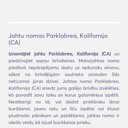
Jahtu nomas Parklabrea, Kalifornija
(CA)
Iznomājiet jahtu Parklabrea, Kalifornija (CA)
un
piedzīvojiet sapņu brīvdienas. Motorjahtas noma
piedāvā nepārspējamu skatu uz apburošu ainavu,
sākot no brīnišķīgām saulrieta ainavām līdz
neticamai jūras dzīvei. Jahtas noma Parklabrea,
Kalifornija (CA) sniedz jums galējo brīvību izvēlēties,
kā pavadīt savu laiku un kurus galamērķus izpētīt.
Neatkarīgi no tā, vai dodat priekšroku lēnai
burāšanai, jaunu ostu un līču izpētei vai klusai
pludmalei piknikam un peldēšanai, jahtas noma ir
ideāls veids, kā izjust burāšanas prieku.