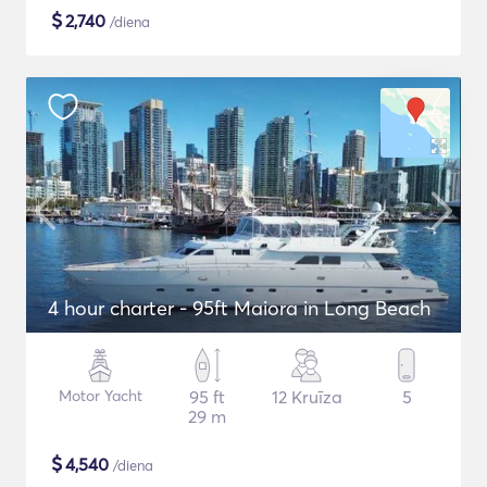
$
2,740
/diena
4 hour charter - 95ft Maiora in Long Beach
Motor Yacht
95 ft
12 Kruīza
5
29 m
$
4,540
/diena