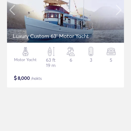
Luxury Custom 63' Motor Yacht
Motor Yacht
63 ft
6
3
5
19 m
$
8,000
/nakts