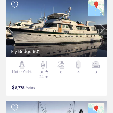
Fly Bridge 80'
Motor Yacht
80 ft
8
4
8
24 m
$
5,775
/nakts