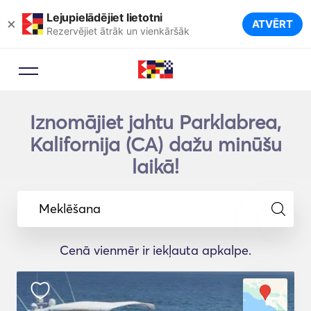
Lejupielādējiet lietotni
×
ATVĒRT
Rezervējiet ātrāk un vienkāršāk
Iznomājiet jahtu Parklabrea,
Kalifornija (CA) dažu minūšu
laikā!
Meklēšana
Cenā vienmēr ir iekļauta apkalpe.