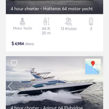
4 hour charter - Hatteras 64 motor yacht
Motor Yacht
65 ft
13 Kruīza
3
20 m
$
4,984
/diena
4 hour charter - Azimut 64 Flybridge