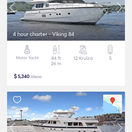
4 hour charter - Viking 84
Motor Yacht
84 ft
12 Kruīza
5
26 m
$
5,340
/diena