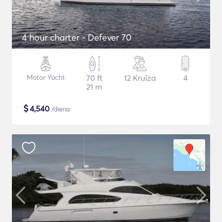
4 hour charter - Defever 70
Motor Yacht
70 ft
12 Kruīza
4
21 m
$
4,540
/diena