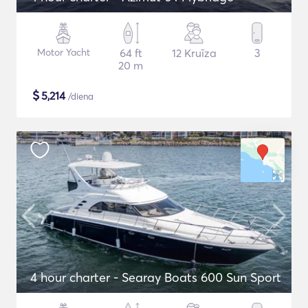
Motor Yacht
64 ft
12 Kruīza
3
20 m
$
5,214
/diena
4 hour charter - Searay Boats 600 Sun Sport